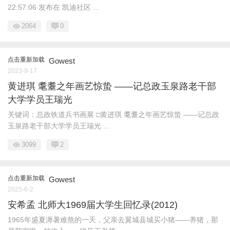
22:57:06 发布在 凯迪社区 ...
2064
0
点击重新加载
Gowest
2023-9-17
黄进琪 耄耋之年画艺惊蛰 ——记总政玉泉路老干部
大学学员王瑞光
关键词：总政铁道兵书画展 □黄进琪 耄耋之年画艺惊蛰 ——记总政
玉泉路老干部大学学员王瑞光 ...
3099
2
点击重新加载
Gowest
2025-6-2
安希孟 北师大1969届大学生回忆录(2012)
1965年盛夏溽暑难熬的一天，父亲去翼城县城买小猪——养猪，那