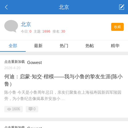
北京
北京
收藏
今日:
0
主题:
1696
排名:
30
全部
最新
热门
热帖
精华
点击重新加载
Gowest
2026-4-20
何迪：启蒙·知交·楷模——我与小鲁的挚友生涯(陈小
鲁）
陈小鲁 今天是小鲁周年忌日，亲友们聚集在上海福寿园新四军陵园
旁，为小鲁纪念像揭幕并安放小 ...
1606
0
点击重新加载