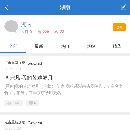
湖南
湖南
收藏
今日:
0
主题:
229
排名:
23
全部
最新
热门
热帖
精华
点击重新加载
Gowest
2025-10-9
李宗凡 我的苦难岁月
[原创]我的苦难岁月（连载） 前言 我祖籍湖南省零陵县，父亲名李
忻，字伯龄，在南京求学时更名 ...
2140
6
点击重新加载
Gowest
2025-7-20