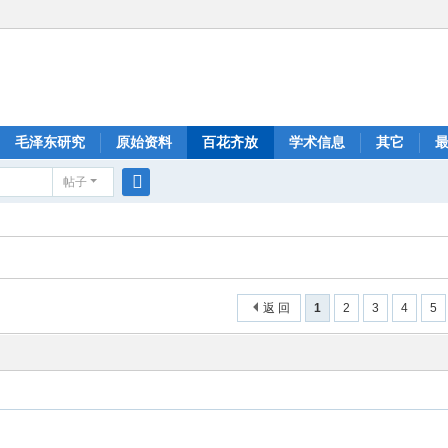
毛泽东研究
原始资料
百花齐放
学术信息
其它
帖子
搜
索
返 回
1
2
3
4
5