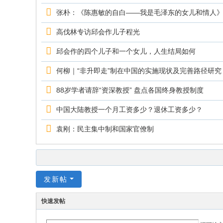
张朴：《陈惠敏的自白——我是毛泽东的女儿和情人
高伐林专访邱会作儿子程光
邱会作的四个儿子和一个女儿，人生结局如何
何柳｜“非升即走”制在中国的实施现状及完善路径研究
88岁学者请辞“资深教授” 盘点各国终身教授制度
中国大陆教授一个月工资多少？退休工资多少？
袁刚：民主集中制和国家官僚制
发新帖
快速发帖