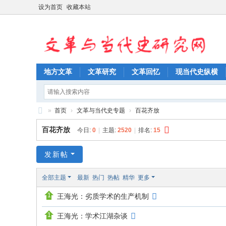
设为首页
收藏本站
地方文革
文革研究
文革回忆
现当代史纵横
»
首页
›
文革与当代史专题
›
百花齐放
文
百花齐放
今日:
0
|
主题:
2520
|
排名:
15
革
与
发新帖
当
全部主题
最新
热门
热帖
精华
更多
代
王海光：劣质学术的生产机制
史
研
王海光：学术江湖杂谈