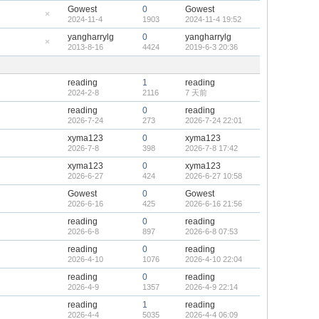
帖
藏
Gowest
0
Gowest
置
2024-11-4
1903
2024-11-4 19:52
顶
隐
帖
藏
yangharrylg
0
yangharrylg
置
2013-8-16
4424
2019-6-3 20:36
顶
隐
帖
藏
置
顶
reading
1
reading
帖
2024-2-8
2116
7 天前
reading
0
reading
2026-7-24
273
2026-7-24 22:01
xyma123
0
xyma123
2026-7-8
398
2026-7-8 17:42
xyma123
0
xyma123
2026-6-27
424
2026-6-27 10:58
Gowest
0
Gowest
2026-6-16
425
2026-6-16 21:56
reading
0
reading
2026-6-8
897
2026-6-8 07:53
reading
0
reading
2026-4-10
1076
2026-4-10 22:04
reading
0
reading
2026-4-9
1357
2026-4-9 22:14
reading
1
reading
2026-4-4
5035
2026-4-4 06:09