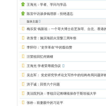
究
王海光：学者、学问与学品
网
陈宜中访谈录钱理群：拒绝遗忘
版块主题
梅乐安 钱新祖：一个哥大博士在芝加哥、台北、香港
衣淮雪：施滨海蹈火涅槃三周年祭
李怀印：“史学革命”中的翦伯赞
汪荣祖回忆何炳棣
王海光 学者荣辱观刍议
吴志军： 党史研究学术论文写作中的结构布局问题评
洪子诚：回答六个问题
美法院判决：李锐日记将继续保存于斯坦福大学
张朴：前妻眼中的习近平