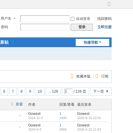
切
换
用户名
自动登录
找回密码
到
宽
密码
立即注册
登录
版
最新贴
快捷导航
收藏本版
|
订阅
6
7
8
9
10
... 126
/ 126 页
下一页
新窗
作者
回复/查看
最后发表
Gowest
1
Gowest
2024-11-4
1946
2026-6-16 22:01
隐
藏
Gowest
1
Gowest
置
2024-6-8
2856
2026-6-16 21:53
顶
隐