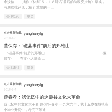
余汝信 拙作《林彪“５．１８讲话”前后的防政变措施》草成，
有朋友批评说，漏了 重要的一 ...
10198
2
点击重新加载
yangharrylg
2018-4-6
董保存：“磁县事件”前后的郑维山
“磁县事件”前后的郑维山 ·董
保存· 在文化大革命 ...
31542
0
点击重新加载
yangharrylg
2018-2-4
薛春孝：我记忆中的涿鹿县文化大革命
我记忆中的文化大革命 原创/薛春孝 一九六六年，我十五岁在城镇高
小毕业升初中，考完正等通 ...