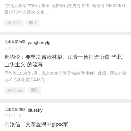
“文化大革命”在唐山 来源: 政协唐山文史网 作者: 杨纪清 1966年5月
至1976年10月的“文化 ...
7989
1
点击重新加载
yangharrylg
2018-7-13
周均伦：要坚决肃清林彪、江青一伙捏造所谓“华北
山头主义"的流毒
周均伦 1968年3月，北京发生了所谓“杨余傅"事件。此后，即在北京
地区尤其是北京军区范 ...
45322
0
点击重新加载
bluesky
2010-1-18
余汝信：文革旋涡中的38军