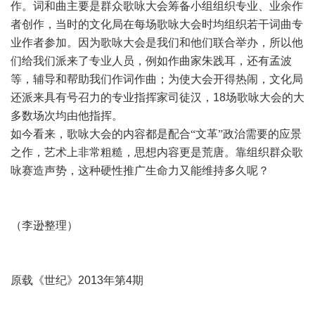
作。词和曲主要是群众歌咏大会筹备小组组织专业、业余作
者创作，当时的文化局在每场歌咏大会时均组织若干词曲专
业作者参加。因为歌咏大会是我们和他们联合举办，所以他
们给我们派来了专业人员，例如作曲家朱践耳，还有孟波
等，辅导和帮助我们作词作曲；为使大会开得热闹，文化局
还派来具有号召力的专业指挥家司徒汉，
18
场歌咏大会的大
多数场次均由他指挥。
如今看来，歌咏大会的内容都是配合“文革”政治需要的应景
之作，艺术上非常粗糙，思想内容更是荒唐。靠组织群众歌
咏赛造声势，这种硬性推广生命力又能维持多久呢？
（李逊整理）
原载《世纪》
2013
年第
4
期