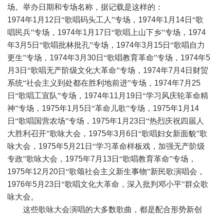
场。举办日期和专场名称，据记载是这样的：
1974
年
1
月
12
日“歌唱码头工人”专场，
1974
年
1
月
14
日“歌
唱民兵”专场，
1974
年
1
月
17
日“歌唱上山下乡”专场，
1974
年
3
月
5
日“歌唱批林批孔”专场，
1974
年
3
月
15
日“歌唱自力
更生”专场，
1974
年
3
月
30
日“歌唱教育革命”专场，
1974
年
5
月
3
日“歌唱无产阶级文化大革命”专场，
1974
年
7
月
4
日财贸
系统“社会主义到处都在胜利地前进”专场，
1974
年
7
月
25
日“歌唱工宣队”专场，
1974
年
11
月
19
日“学习风庆轮革命精
神”专场，
1975
年
1
月
5
日“革命儿歌”专场，
1975
年
1
月
14
日“歌唱国营农场”专场，
1975
年
1
月
23
日“热烈庆祝四届人
大胜利召开”歌咏大会，
1975
年
3
月
6
日“歌唱妇女新面貌”歌
咏大会，
1975
年
5
月
21
日“学习革命样板戏，加强无产阶级
专政”歌咏大会，
1975
年
7
月
13
日“歌唱教育革命”专场，
1975
年
12
月
20
日“歌颂社会主义新生事物”新民歌演唱会，
1976
年
5
月
23
日“歌唱文化大革命，深入批判邓小平”群众歌
咏大会。
这些歌咏大会演唱的大多数歌曲，都是配合形势新创