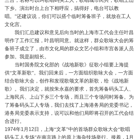
三台，名称可以叫歌唱码头工人，歌唱城市民兵，歌唱上山
下乡。演出时台上台下相呼应，搞得好，电台可以教
唱。”还建议说，你们可以搭个临时筹备班子，就放在工人
文化宫。
我们汇总建议和意见后向当时的上海市工代会主任叶昌
明作了工作汇报，叶昌明同意。就这样，群众歌咏大会的筹
备班子成立了，由市文化局的群众文艺小组和市宫各派人员
参加。我是副组长。
当时国务院文化部的《战地新歌》征歌小组要上海提
供“文革新歌”。我们回来后，一方面组织歌咏大会，一方面
结合歌咏大会，创作和发现歌颂文革的新歌，给《战地新
歌》。我们决定，就按朱永嘉的要求，首先筹备码头工人、
上海民兵、上山下乡三个专场，而且三个专场同时筹备。为
了筹备码头工人专场，我们去找了上海港务局的党委书记，
港务局党委表示支持，说可以和他们局即将召开的工代会结
合进行。
1974
年
1
月
12
日，上海“文革”中的首场群众歌咏大会“歌唱
码头工人专场”在南京路上的原上海杂技场举行。接着，
1
月