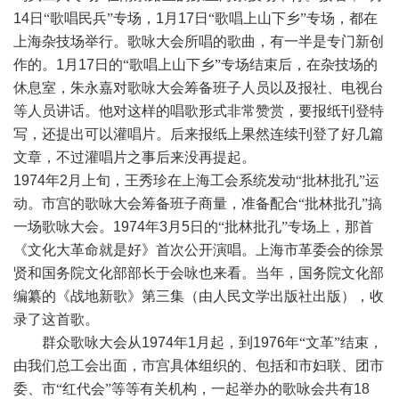
14
日“歌唱民兵”专场，
1
月
17
日“歌唱上山下乡”专场，都在
上海杂技场举行。歌咏大会所唱的歌曲，有一半是专门新创
作的。
1
月
17
日的“歌唱上山下乡”专场结束后，在杂技场的
休息室，朱永嘉对歌咏大会筹备班子人员以及报社、电视台
等人员讲话。他对这样的唱歌形式非常赞赏，要报纸刊登特
写，还提出可以灌唱片。后来报纸上果然连续刊登了好几篇
文章，不过灌唱片之事后来没再提起。
1974
年
2
月上旬，王秀珍在上海工会系统发动“批林批孔”运
动。市宫的歌咏大会筹备班子商量，准备配合“批林批孔”搞
一场歌咏大会。
1974
年
3
月
5
日的“批林批孔”专场上，那首
《文化大革命就是好》首次公开演唱。上海市革委会的徐景
贤和国务院文化部部长于会咏也来看。当年，国务院文化部
编纂的《战地新歌》第三集（由人民文学出版社出版），收
录了这首歌。
群众歌咏大会从
1974
年
1
月起，到
1976
年“文革”结束，
由我们总工会出面，市宫具体组织的、包括和市妇联、团市
委、市“红代会”等等有关机构，一起举办的歌咏会共有
18