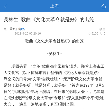
上海
吴林生 歌曲《文化大革命就是好》的出笼
点击重新加载
tuffy05
楼主
2013-9-26 07:20:16
5106
0
歌曲《文化大革命就是好》的出笼
•吴林生•
现回头看，“文革”歌曲都非常粗制滥造。那首上海市工
人文化宫（以下简称市宫）创作的《文化大革命就是好》，
靠空洞的口号为“文革”自我壮胆：“无产阶级文化大革命就
是好！就是好呀，就是好呀，就是好！”首先在
1974
年
3
月
5
日的“批林批孔”专场上演唱，在后来的歌咏大会上，尤其是
在“歌唱无产阶级文化大革命”专场和“深入批判邓小平”歌咏
大会，一遍又一遍地演唱，直至唱到全国。