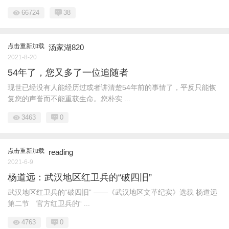
66724
38
点击重新加载
汤家湖820
2021-8-20
54年了，您又多了一位追随者
现世已经没有人能经历过或者讲清楚54年前的事情了，平反只能恢
复您的声誉而不能重获生命。您朴实 ...
3463
0
点击重新加载
reading
2021-6-9
杨道远：武汉地区红卫兵的“破四旧”
武汉地区红卫兵的“破四旧” ——《武汉地区文革纪实》选载 杨道远
第二节 官方红卫兵的“ ...
4763
0