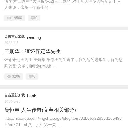
访李达“三家村”“大老板”朱劭天 王炯华 对于今天许多人特别是年轻
人来说，这是一个陌生的 ...
19500
0
点击重新加载
reading
2022-4-5
王炯华：缅怀何定华先生
怀念朱劭天先生 王炯华 朱劭天先生走了，作为他的老学生，首先想
到的是“文革”期间惊心动魄 ...
3206
0
点击重新加载
hank
2010-5-23
吴恒春 人生传奇(文革相关部分)
http://hi.baidu.com/jingchaipage/blog/item/32b05a22833d1e5498
22ed82.html 八、人生第一关 ...