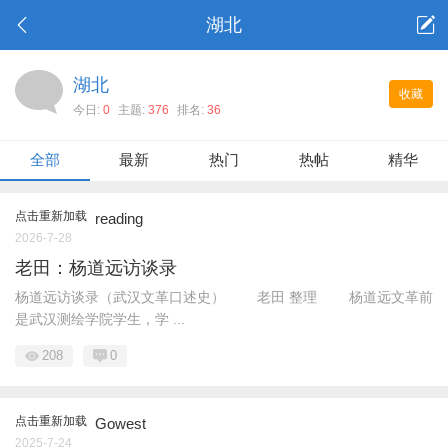
湖北
湖北
收藏
今日:
0
主题:
376
排名:
36
全部
最新
热门
热帖
精华
点击重新加载
reading
2026-7-28
老田：杨道远访谈录
杨道远访谈录（武汉文革口述史） 老田 整理 杨道远文革前
是武汉测绘学院学生，学 ...
208
0
点击重新加载
Gowest
2025-7-24