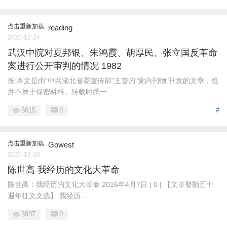
点击重新加载
reading
2020-12-24
武汉中院对夏邦银、朱鸿霞、胡厚民、张立国反革命
案进行公开审判的情况 1982
按:本文是由"中共湖北省委宣传部"主管的"党内刊物"刊发的文章，也
并不属于保密材料。转载时悉一 ...
5615
0
#
点击重新加载
Gowest
2020-12-20
陈世高 我经历的文化大革命
陈世高：我经历的文化大革命 2016年4月7日 | 0 | 【文革發動五十
週年征文文选】 我经历 ...
3937
0