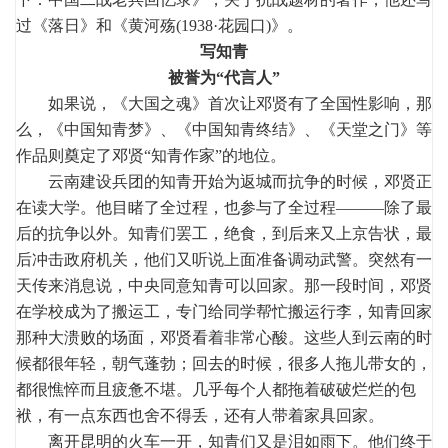
过《落日》和《黄河殇(1938·花园口)》。
写知青
被誉为“代言人”
如果说，《大国之魂》首次让邓贤有了全国性影响，那
么，《中国知青梦》、《中国知青终结》、《天堂之门》等
作品则奠定了邓贤“知青作家”的地位。
云南建设兵团的知青开始为返城而抗争的时候，邓贤正
在读大学。他目睹了全过程，也参与了全过程———除了最
后的抗争以外。知青们罢工，绝食，到后来又上京告状，最
后冲击政府机关，他们又听说上面准备调动武警。突然有一
天传来消息说，中央同意知青可以回家。那一段时间，邓贤
在学校成为了搬运工，专门给同学帮忙搬运行李，知青回家
那种大溃败的场面，邓贤看着非常心酸。这些人到云南的时
候都很年轻，朝气蓬勃；回去的时候，很多人拖儿带女的，
都很憔悴而且疲惫不堪。几乎每个人都拖着破破烂烂的包
袱，有一点东西也舍不得丢，还有人带着家具回家。
离开昆明的火车一开，知青们又是泪如雨下。他们终于