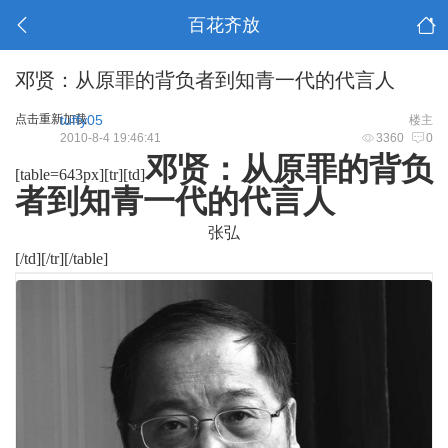
百花齐放
邓贤：从原罪的背负者到知青一代的代言人
点击重新加载
tuffy05
楼主
2010-8-4 19:46:41
3360
0
邓贤：从原罪的背负
[table=643px][tr][td]
者到知青一代的代言人
张弘
[/td][/tr][/table]