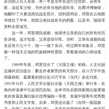
采访的上百人里面，有一半是当年在这打过仗的，还有军
医，远征军少校，另外还有当地的居民等。在腾冲博物馆，
他翻印了大量滇西抗战史照片。回到昆明后，邓贤在云南图
书馆住了半年，把跟云南抗战有关的档案，以及书、报纸等
资料全部读完。
这一年，邓贤调回成都，他请求父亲把自己的所有经历
告诉他。这才知道，父亲是驻印军。当时，父亲在成都的战
友还有六七十个，他一一做了采访。经过两年准备后，邓贤
被一种顶天立地的民族精神所震惊，带着激动的心情动笔
了。
1989年年底，邓贤交出了《大国之魂》初稿。人文社副
总编何启治提出：删去作者家世的有关部分，在31万字中选
用最精彩、最重要的部分近20万字在《当代》杂志刊发。
1991年10月，人民文学出版社出版《大国之魂》单行本，在
海内外读者中引起强烈反响。这本书先后获得新闻出版署颁
发的首届直属出版社优秀编辑一等奖、首届中国青年优秀图
书奖和人民文学奖。后来，邓贤还出版了《在同一面战旗
下：中国二战老兵回忆录》，关于抗战题材的著作，他还写