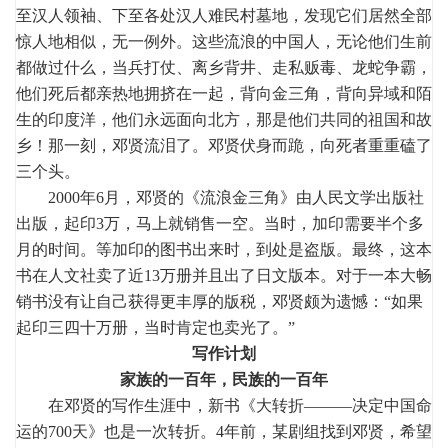
至汉人领袖、下至各处汉人难民村墓地，发现它们居然全部
惊人地相似，无一例外。这些流浪的中国人，无论他们生前
都做过什么，当兵打仗、离乡背井、走私贩毒、龙蛇争霸，
他们死后都亲热地拥挤在一起，背向金三角，背向异域和陌
生的印度洋，他们永远面向北方，那是他们共同的祖国和故
乡！那一刻，邓贤流泪了。邓贤伏身而跪，向死者重重磕了
三个头。
2000年6月，邓贤的《流浪金三角》由人民文学出版社
出版，起印3万，马上就销售一空。当时，加印需要半个多
月的时间。等加印的图书出来时，到处是盗版。最终，这本
书在人文社卖了近13万册并且出了日文版本。对于一本大畅
销书没有让自己获得更丰厚的版税，邓贤颇为遗憾：“如果
起印三四十万册，当时肯定也卖光了。”
写作计划
家族的一百年，民族的一百年
在邓贤的写作生涯中，新书《大转折———决定中国命
运的700天》也是一次转折。4年前，某剧组找到邓贤，希望