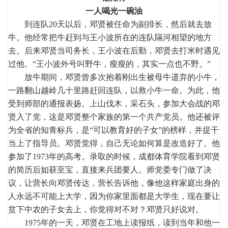
一人喝光一碗油
到连队20天以后，邓贤被任命为副排长，然后就去放
牛。他经常把牛赶到与王小波所在的连队隔河相望的地方
去。后来邓贤当司务长，王小波在后勤，邓贤去打米时遇见
过他。“王小波外号叫野牛，瘦瘦的，其实一点也不野。”
放牛期间，邓贤曾多次抱着刚出生被母牛遗弃的小牛，
一路翻山越岭几十里路赶回连队，以救小牛一命。为此，他
受到师部的通报表扬。上山伐木，采石头，参加大会战的邓
贤入了党，这是邓贤整个家族的第一个共产党员。他还被评
为全省的知青标兵，是“可以教育好的子女”的榜样，并提干
当上了指导员。邓贤觉得，自己无论如何算是改造好了。他
参加了1973年的高考。录取的时候，成都体育学院看到邓贤
的简历后如获至宝，直接来兵团要人。师党委专门做了决
议，让营长向邓贤传达，营长告诉他，像他这样家庭出身的
人永远不可能上大学，因为你家里面都是大学生，现在要让
贫下中农的子女去上，你觉得对不对？邓贤只好说对。
1975年的一天，邓贤在工地上读报纸，读到当年和他一