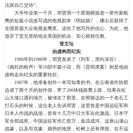
法跟自己交待”。
大学毕业第一个月，邓贤用一个星期根据老一辈作家航
鹰的短篇小说改写成的电视剧本《明姑娘》，播出后获得了
全国首届大众电视金鹰奖。这给了他写作的信心。为此，他
放弃了堂兄资助他去美国的机会。安心留校任教。
登文坛
由虚构而纪实
1986年到1988年，邓贤发表了《列车，滑向深谷》、
《疯狂的枪声》等10部中篇小说，而《昆明虎案》则是他由
虚构走向纪实的重要转折。
1987年，他准备创作一本写知青的书。在云南省作协那
边请了两个月的创作假，带了200块钱路费上路，结果在松
山大垭口遇到塌方，被堵在了那里。在帮路边的一个老石工
打石头的时候，这位老人告诉邓贤，这里曾是中国远征军和
日本人作战的战场，曾有十几万中日大军在此激战。日本守
军全部战死，中国远征军伤亡愈万，血流成河。这座山满山
战壕，以及坦克壕、烧坍的地堡，松树上还有弹痕。在不远