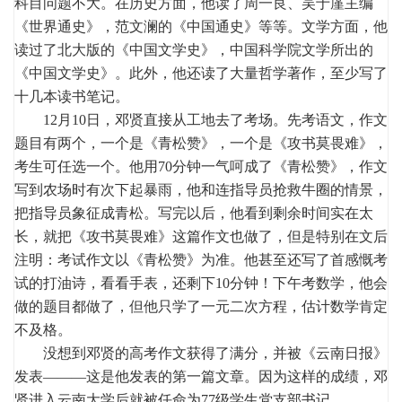
科目问题不大。在历史方面，他读了周一良、吴于廑主编
《世界通史》，范文澜的《中国通史》等等。文学方面，他
读过了北大版的《中国文学史》，中国科学院文学所出的
《中国文学史》。此外，他还读了大量哲学著作，至少写了
十几本读书笔记。
12月10日，邓贤直接从工地去了考场。先考语文，作文
题目有两个，一个是《青松赞》，一个是《攻书莫畏难》，
考生可任选一个。他用70分钟一气呵成了《青松赞》，作文
写到农场时有次下起暴雨，他和连指导员抢救牛圈的情景，
把指导员象征成青松。写完以后，他看到剩余时间实在太
长，就把《攻书莫畏难》这篇作文也做了，但是特别在文后
注明：考试作文以《青松赞》为准。他甚至还写了首感慨考
试的打油诗，看看手表，还剩下10分钟！下午考数学，他会
做的题目都做了，但他只学了一元二次方程，估计数学肯定
不及格。
没想到邓贤的高考作文获得了满分，并被《云南日报》
发表———这是他发表的第一篇文章。因为这样的成绩，邓
贤进入云南大学后就被任命为77级学生党支部书记。