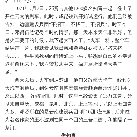
名“上山下乡”。
1971年7月7日，邓贤与其他1200多名知青一起，登上了
开往云南的列车。此时，成昆铁路开始试运行。他们已经被
告知，边疆建设兵团“不招工、不招干、不招兵”。时至今
日，邓贤仍然记得当时的情景。那一天本来天气非常好，但
是火车要开的时候，就下起大雨来了。“火车一动，整个车
站哭声一片，我就看见我母亲和弟弟妹妹被人群挤来挤
去……一种生离死别的情绪涌上心头，联想到自己的不幸遭
遇和前途未卜，我不禁悲从中来，躲进厕所嚎啕大哭了一
场。”
两天以后，火车到达楚雄，他们又改乘大卡车。经过6
天汽车颠簸后，到达云南省德宏傣族景颇族自治州陇川县，
怒江以西，南望缅甸。此时，这里已经聚集了13万知青，分
别来自重庆、成都、昆明、北京、上海等地，尤以上海知青
为多。邓贤所在的是云南建设兵团3师10团3营5连，后来成
为著名作家的王小波则在同一个团的三营二连，和他隔了一
条河。
做知青