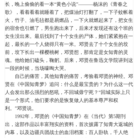
长，晚上偷偷的看一本“黄色小说”———杨沫的《青春之
歌》，看着看着就睡着了，把煤油灯打翻了，一下子蚊帐着
火，竹子、油毛毡都是易燃品，一下火就燃起来了，把女生
的宿舍也引燃了，男生跑出来了，后来才发现还有这个班的
女生没出来。最后找到了十个女生的尸体，她们紧紧抱在一
起，最长的一个人烧得只有一米。邓贤去了十个女生的坟
前，坟下长出一棵樱桃树，邓贤想，那肯定是女知青的灵
魂。他给她们磕头，鞠躬。后来，邓贤在鲁迅文学院讲到这
一段的时候，当场嚎啕大哭。
自己的痛苦，其他知青的痛苦，考验着邓贤的神经。邓
贤在《中国知青梦》追问：什么是最宝贵的？为什么这一代
人会发出那么强烈的怒吼，不回城毋宁死？“回城实际上只
是一个形式，他们要求的是恢复做人的基本尊严和权
利。”邓贤说。
1992年，邓贤的《中国知青梦》在《当代》第5期刊
出，这部作品以丰富翔实的资料，首次披露了知青大返城的
内幕，以及边疆兵团战士的血泪档案：百人卧轨，千人绝