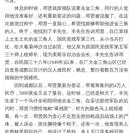
可及。”
休息的时候，邓贤就跟领队说要去金三角，同行的人觉
得他没准备好，还有重新签证的问题，邓贤被说服了。在这
次旅游过程中，邓贤一直留心，希望找能够帮助他进金三角
的人。终于，他找到了丰先生。丰先生告诉邓贤，自己算得
上土生土长的金三角人，国民党残军第三代，从小当兵打
仗，给大毒枭坤沙当过副官。他父亲为原国民党残军第五军
三十师上校师长，现为美斯乐自治会会长。丰先生告诉邓
贤，自民国三十八年(1949年)以来，在广大金三角山区已经
自发形成数以百计的汉人难民村，栖息、繁衍着数百万没有
国籍的中国难民。
回到成都以后，邓贤重新办签证，带着筹集到的4万人
民币，5000美金又去了曼谷。这时候，已经是秋天了。丰先
生派了一个马仔全程陪同他去金三角。在采访那些军队的后
代时，邓贤习惯性地称“蒋残匪”，对方的脸色马上就很难
看。有一次，邓贤因为贪心不足想去抢拍枪战后战场上的尸
体，被人误会，抓住捆得像个粽子。还有一次，他发现有人
在密林里跟踪自己，他设计了抢劫、杀人灭口等多种可能