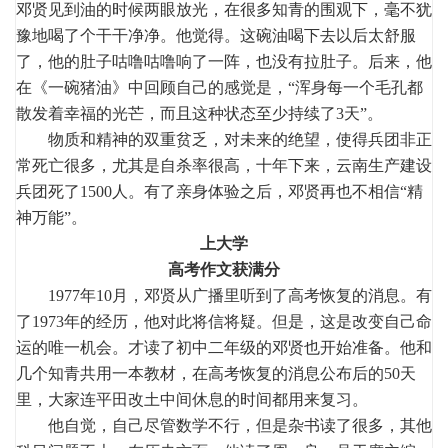
邓贤见到油的时候两眼放光，在很多知青的围观下，毫不犹
豫地喝了个干干净净。他觉得。这碗油喝下去以后太舒服
了，他的肚子咕噜咕噜响了一阵，也没有拉肚子。后来，他
在《一碗猪油》中回顾自己的感觉是，“浑身每一个毛孔都
散发着幸福的光芒，而且这种状态至少持续了3天”。
物质和精神的双重贫乏，对未来的绝望，使得兵团非正
常死亡很多，尤其是自杀率很高，十年下来，云南生产建设
兵团死了1500人。有了亲身体验之后，邓贤再也不相信“精
神万能”。
上大学
高考作文获满分
1977年10月，邓贤从广播里听到了高考恢复的消息。有
了1973年的经历，他对此将信将疑。但是，这是改变自己命
运的唯一机会。才读了初中二年级的邓贤也开始准备。他和
几个知青共用一本教材，在高考恢复的消息公布后的50天
里，大家连平田改土中间休息的时间都用来复习。
他自觉，自己尽管数学不行，但是杂书读了很多，其他