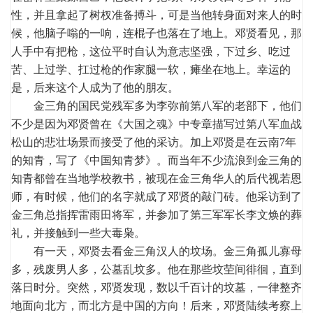
性，并且拿起了树杈准备搏斗，可是当他转身面对来人的时
候，他脑子嗡的一响，连棍子也落在了地上。邓贤看见，那
人手中有把枪，这位平时自认为意志坚强，下过乡、吃过
苦、上过学、扛过枪的作家腿一软，瘫坐在地上。幸运的
是，后来这个人成为了他的朋友。
金三角的国民党残军多为李弥前第八军的老部下，他们
不少是因为邓贤曾在《大国之魂》中专章描写过第八军血战
松山的悲壮场景而接受了他的采访。加上邓贤是在云南7年
的知青，写了《中国知青梦》。而当年不少流浪到金三角的
知青都曾在当地学校教书，被现在金三角华人的后代视若恩
师，有时候，他们的名字就成了邓贤的敲门砖。他采访到了
金三角总指挥雷雨田将军，并参加了第三军军长李文焕的葬
礼，并接触到一些大毒枭。
有一天，邓贤去看金三角汉人的坟场。金三角孤儿寡母
多，残废男人多，公墓乱坟多。他在那些坟茔间徘徊，直到
落日时分。突然，邓贤发现，数以千百计的坟墓，一律整齐
地面向北方，而北方是中国的方向！后来，邓贤陆续考察上