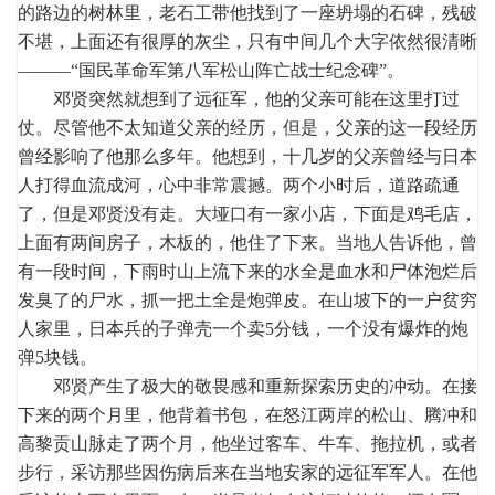
的路边的树林里，老石工带他找到了一座坍塌的石碑，残破
不堪，上面还有很厚的灰尘，只有中间几个大字依然很清晰
———“国民革命军第八军松山阵亡战士纪念碑”。
邓贤突然就想到了远征军，他的父亲可能在这里打过
仗。尽管他不太知道父亲的经历，但是，父亲的这一段经历
曾经影响了他那么多年。他想到，十几岁的父亲曾经与日本
人打得血流成河，心中非常震撼。两个小时后，道路疏通
了，但是邓贤没有走。大垭口有一家小店，下面是鸡毛店，
上面有两间房子，木板的，他住了下来。当地人告诉他，曾
有一段时间，下雨时山上流下来的水全是血水和尸体泡烂后
发臭了的尸水，抓一把土全是炮弹皮。在山坡下的一户贫穷
人家里，日本兵的子弹壳一个卖5分钱，一个没有爆炸的炮
弹5块钱。
邓贤产生了极大的敬畏感和重新探索历史的冲动。在接
下来的两个月里，他背着书包，在怒江两岸的松山、腾冲和
高黎贡山脉走了两个月，他坐过客车、牛车、拖拉机，或者
步行，采访那些因伤病后来在当地安家的远征军军人。在他