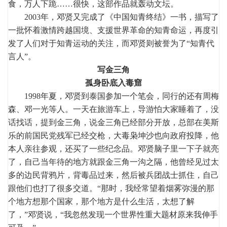
食，万人下跪……很快，这部作品就轰动文坛。
2003年，邓贤又完成了《中国知青终结》一书，描写了
一批怀着激情跨越国境、支援世界革命的知青命运，再度引
发了人们对于知青运动的关注，而邓贤则被誉为了“知青代
言人”。
写金三角
孤身卧底入毒窟
1998年夏，邓贤到泰国参加一个笔会，同行的还有周梅
森、邓一光等人。一天在旅游车上，导游怕大家睡着了，没
话找话，提到金三角，说金三角已经部分开放，总部在美斯
乐的前国民党残军已经交枪，大毒枭坤沙也向政府投降，他
本人亲往参观，还买了一些纪念品。邓贤脑子里一下子就亮
了，自己当年待的地方就跟金三角一沟之隔，他曾经见过太
多的边民背鸦片，背毒品过来，然后被兵团战士抓住，自己
跟他们也打了很多交道。“那时，我经常望着烟雾弥漫的那
个地方想那个国家，那个地方是什么生活，太想了解
了，”邓贤说，“我忽然发现一个世界性重大题材原来我伸手