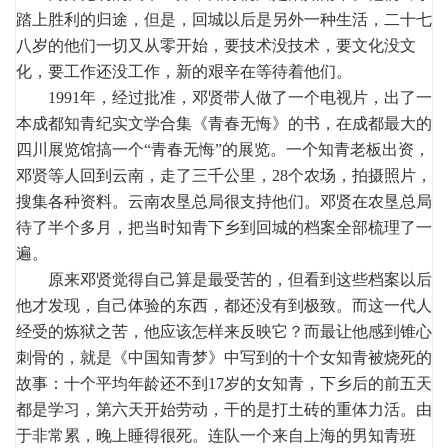
踏上胜利的归途，但是，回城以后是另外一种生活，二十七
八岁的他们一切又从零开始，要技术没技术，要文化没文
化，要工作还没工作，新的艰辛在等待着他们。
1991年，经过批准，邓贤带人做了一个电视片，出了一
本成都知青纪实文学合集《青春无悔》的书，在成都最大的
四川展览馆搞一个“青春无悔”的展览。一个知青老板出资，
邓贤等人回到云南，走了三千公里，28个农场，拍摄照片，
搜集各种资料。云南农垦总局很支持他们。邓贤在农垦总局
待了半个多月，把当时知青下乡到回城的档案全部梳理了一
遍。
原来邓贤觉得自己算是最受苦的，但看到这些档案以后
他才发现，自己体验的东西，都还没有到极致。而这一代人
经受的炼狱之苦，他应该怎样来反映它？而最让他感到锥心
刺骨的，就是《中国知青梦》中写到的十个女知青被烧死的
故事：十个平均年龄还不到17岁的女知青，下乡后的前五天
都是学习，第六天开始劳动，干的是打土砖的重体力活。由
于非常累，晚上睡得很死。连队一个来自上海的男知青班