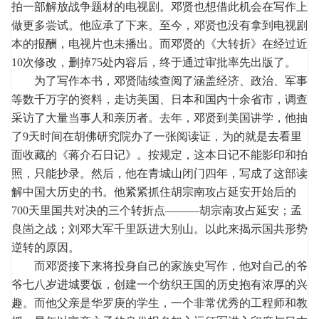
拍一部解放战争题材的电视剧。邓贤也想借此机会在写作上
做更多尝试。他应承了下来。至今，邓贤也没有拿到电视剧
本的报酬，电视片也未播出。而邓贤的《大转折》在经过近
10次修改，删掉75处内容后，终于通过审批率先出版了。
为了写作本书，邓贤陆续查阅了涵盖经济、政治、军事
等数千万字的资料，走访美国、日本和国内十余省市，调查
采访了大量当事人和亲历者。去年，邓贤到美国讲学，他抽
了9天时间在胡佛研究院办了一张阅读证，为的就是去看里
面收藏的《蒋介石日记》。按规定，这本日记不能影印和拍
照，只能抄录。然后，他在青城山闭门四年，写成了这部读
解中国大历史的书。他紧紧抓住胡宗南攻占延安开始后的
700天里国共对决的三个转折点———胡宗南攻占延安；孟
良崮之战；刘邓大军千里跃进大别山。以此来揭示国共形势
逆转的原因。
而邓贤接下来将投身自己的家族史写作，他对自己的爷
爷七八岁进城要饭，创建一个纺织王国的历史抱有浓厚的兴
趣。而他父亲是华罗庚的学生，一个非常优秀的工程师和教