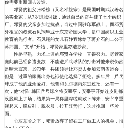
你需要重新回去改造。
邓贤的祖父张松樵（又名邓旋宗）是民国时期武汉著名
的实业家，从7岁进城讨饭，通过自己的奋斗建了七个纺织
厂。邓贤的父亲参加过抗战，当过中国驻印军战士。而邓贤
外祖父的叔叔石凤翔毕业于东京帝国大学，是中国纺织工业
教育的先行者。石凤翔的女儿石静宜嫁给了蒋介石的二公子
蒋纬国。“文革”开始，邓贤家里亦遭抄家。
性格早熟、力求上进的邓贤在学校一直很努力。尽管家
庭此前已经多遭变故，不能进乒乓球队的打击对他来说仍然
是晴天霹雳。1973年，兵团领导让邓贤去参加云南省运会，
但是，过重的家庭出身包袱使他选择了拒绝。多年后，乒乓
球成了他的业余爱好。他曾和瓦尔德内尔过过招。还有一
次，他“对阵”韩国乒乓球名将安宰亨，安宰亨开始连皮鞋都
没脱就上了场，结果第一局稀里哗啦就败下阵来，安宰亨重
视起来，脱皮鞋，脱衣服，拉开阵势打，这才挽回一些脸
面。
心灰意冷之下，邓贤放弃了留在工厂做工人的机会，报