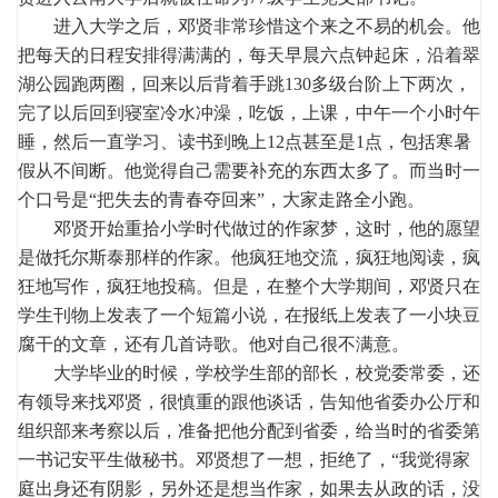
进入大学之后，邓贤非常珍惜这个来之不易的机会。他
把每天的日程安排得满满的，每天早晨六点钟起床，沿着翠
湖公园跑两圈，回来以后背着手跳130多级台阶上下两次，
完了以后回到寝室冷水冲澡，吃饭，上课，中午一个小时午
睡，然后一直学习、读书到晚上12点甚至是1点，包括寒暑
假从不间断。他觉得自己需要补充的东西太多了。而当时一
个口号是“把失去的青春夺回来”，大家走路全小跑。
邓贤开始重拾小学时代做过的作家梦，这时，他的愿望
是做托尔斯泰那样的作家。他疯狂地交流，疯狂地阅读，疯
狂地写作，疯狂地投稿。但是，在整个大学期间，邓贤只在
学生刊物上发表了一个短篇小说，在报纸上发表了一小块豆
腐干的文章，还有几首诗歌。他对自己很不满意。
大学毕业的时候，学校学生部的部长，校党委常委，还
有领导来找邓贤，很慎重的跟他谈话，告知他省委办公厅和
组织部来考察以后，准备把他分配到省委，给当时的省委第
一书记安平生做秘书。邓贤想了一想，拒绝了，“我觉得家
庭出身还有阴影，另外还是想当作家，如果去从政的话，没