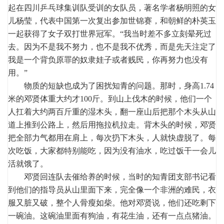
起在四川乒乓球集训队受训的女队员，著名学者杨明照的女
儿杨莹，代表中国第一次复出参加世锦赛，和朝鲜的朴英玉
一起获得了女子双打世界冠军。“我当时差不多立刻晕死过
去。因为不是我不努力，也不是我不优秀，而是先天注定了
我是一个背负原罪的奴隶娃子或者贱民，你再努力也没有
用。”
物质的短缺也成为了困扰知青的问题。那时，身高1.74
米的邓贤体重大约才100斤。到山上伐木的时候，他们一个
人扛着大约两百斤重的湿木头，翻一座山后把那个木头从山
道上推到公路上，然后用拖拉机拉走。背木头的时候，邓贤
把全部力气都用在肩上，每次扔下木头，人就快虚脱了。每
次吃饭，大家都特别能吃，因为没有油水，吃过饭干一会儿
活就饿了。
邓贤回连队去催给养的时候，当时的知青团支部书记看
到他们的指导员从山里面下来，完全像一个非洲的难民，衣
服又脏又破，整个人骨瘦如柴。他对邓贤说，他们还吃剩下
一碗油。这碗油里面有狗油，有花生油，还有一点点猪油。