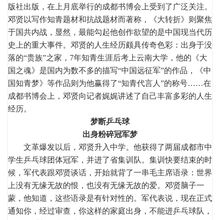
版社出版，在上月底举行的成都书博会上受到了广泛关注。
邓贤以写作知青题材和抗战题材而著称，《大转折》则聚焦
于国共内战，显然，最能勾起他创作欲望的是中国现当代历
史上的重大事件。邓贤的人生经历颇具传奇色彩：出身于没
落的“贵族”之家，7年知青生涯后考上云南大学，他的《大
国之魂》是国内为数不多的描写“中国远征军”的作品，《中
国知青梦》等作品则为他赢得了“知青代言人”的称号……在
成都书博会上，邓贤向记者娓娓讲述了自己丰富多彩的人生
经历。
梦断乒乓球
出身粉碎冠军梦
文革爆发以后，邓贤升入中学。他获得了两届成都市中
学生乒乓球团体冠军，并进了省集训队。集训快要结束的时
候，军代表跟邓贤谈话，开始就背了一串毛主席语录：世界
上没有无缘无故的恨，也没有无缘无故的爱。邓贤脑子一
蒙，他知道，这些语录是有针对性的。军代表说，现在正式
通知你，经过审查，你这样的家庭出身，不能进乒乓球队，