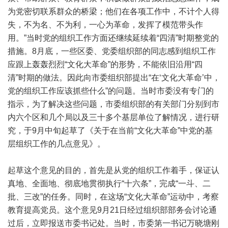
为党密切联系群众的桥梁；他们在各项工作中，不计个人得
失，不为名、不为利，一心为革命，发挥了模范带头作
用。”当时党的组织工作方面还继续延续着“四清”时期整党的
措施。8月底，一些区委、党委组织部的同志感到组织工作
应跟上轰轰烈烈“文化大革命”的形势，不能依旧沿用“四
清”时期的做法。因此向市委组织部提出“在‘文化大革命’中，
党的组织工作应该抓些什么”的问题。当时市委没有专门的
指示，为了解决这些问题，市委组织部的有关部门分别到市
内六个区和几个局以及三十多个基层单位了解情况，进行研
究，于9月中旬起草了《关于在当前“文化大革命”中党的基
层组织工作的几点意见》。
起草这个意见的目的，首先是从党的组织工作着手，保证认
真地、全面地、彻底地贯彻执行“十六条”，完成“一斗、二
批、三改”的任务。同时，在这场“文化大革命”运动中，考察
教育提高党员。这个意见9月21日经过组织部部务会讨论通
过后，立即报送市委书记处。当时，市委第一书记万晓塘刚