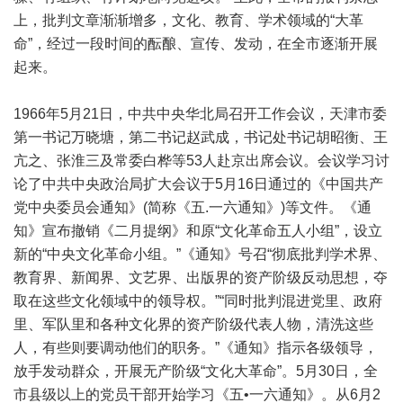
上，批判文章渐渐增多，文化、教育、学术领域的“大革
命”，经过一段时间的酝酿、宣传、发动，在全市逐渐开展
起来。
1966年5月21日，中共中央华北局召开工作会议，天津市委
第一书记万晓塘，第二书记赵武成，书记处书记胡昭衡、王
亢之、张淮三及常委白桦等53人赴京出席会议。会议学习讨
论了中共中央政治局扩大会议于5月16日通过的《中国共产
党中央委员会通知》(简称《五.一六通知》)等文件。《通
知》宣布撤销《二月提纲》和原“文化革命五人小组”，设立
新的“中央文化革命小组。”《通知》号召“彻底批判学术界、
教育界、新闻界、文艺界、出版界的资产阶级反动思想，夺
取在这些文化领域中的领导权。”“同时批判混进党里、政府
里、军队里和各种文化界的资产阶级代表人物，清洗这些
人，有些则要调动他们的职务。”《通知》指示各级领导，
放手发动群众，开展无产阶级“文化大革命”。5月30日，全
市县级以上的党员干部开始学习《五•一六通知》。从6月2