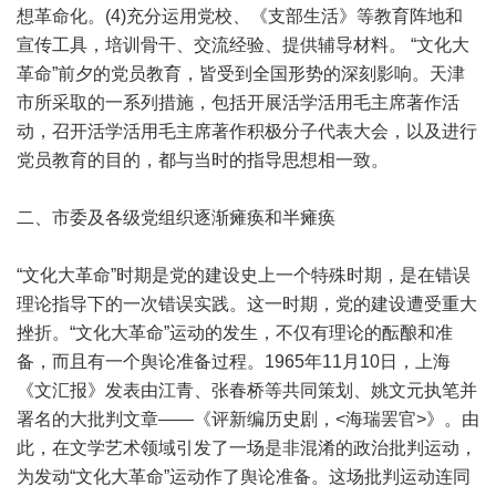
想革命化。(4)充分运用党校、《支部生活》等教育阵地和
宣传工具，培训骨干、交流经验、提供辅导材料。 “文化大
革命”前夕的党员教育，皆受到全国形势的深刻影响。天津
市所采取的一系列措施，包括开展活学活用毛主席著作活
动，召开活学活用毛主席著作积极分子代表大会，以及进行
党员教育的目的，都与当时的指导思想相一致。
二、市委及各级党组织逐渐瘫痪和半瘫痪
“文化大革命”时期是党的建设史上一个特殊时期，是在错误
理论指导下的一次错误实践。这一时期，党的建设遭受重大
挫折。“文化大革命”运动的发生，不仅有理论的酝酿和准
备，而且有一个舆论准备过程。1965年11月10日，上海
《文汇报》发表由江青、张春桥等共同策划、姚文元执笔并
署名的大批判文章——《评新编历史剧，<海瑞罢官>》。由
此，在文学艺术领域引发了一场是非混淆的政治批判运动，
为发动“文化大革命”运动作了舆论准备。这场批判运动连同