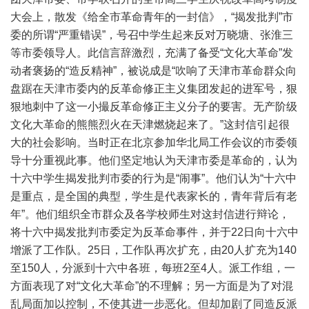
大会上，散发《给全市革命青年的一封信》，“揭发批判”市
委的所谓“严重错误”，号召中学生起来反对万晓塘、张淮三
等市委领导人。此信言辞激烈，充满了备受“文化大革命”发
动者褒扬的“造反精神”，被说成是“吹响了天津市革命群众向
盘踞在天津市委内的反革命修正主义集团发起的进军号，狠
狠地刺中了这一小撮反革命修正主义分子的要害。无产阶级
文化大革命的熊熊烈火在天津燃烧起来了。”这封信引起很
大的社会影响。当时正在北京参加华北局工作会议的市委领
导十分重视此事。他们坚定地认为天津市委是革命的，认为
十六中学生揭发批判市委的行为是“闹事”。他们认为“十六中
是重点，是全国的典型，学生是代表家长的，青年背后有老
年”。他们组织全市群众及各学校师生对这封信进行辩论，
将十六中揭发批判市委定为反革命事件，并于22日向十六中
增派了工作队。25日，工作队再次扩充，由20人扩充为140
至150人，分派到十六中各班，每班2至4人。派工作组，一
方面表现了对“文化大革命”的不理解；另一方面是为了对混
乱局面加以控制，不使其进一步恶化。但却加剧了同造反派