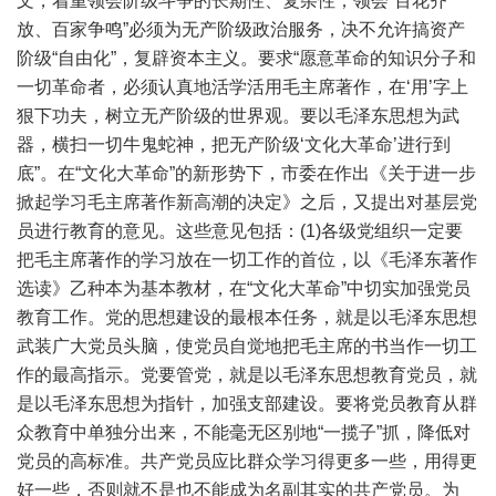
文，着重领会阶级斗争的长期性、复杂性；领会“百花齐
放、百家争鸣”必须为无产阶级政治服务，决不允许搞资产
阶级“自由化”，复辟资本主义。要求“愿意革命的知识分子和
一切革命者，必须认真地活学活用毛主席著作，在‘用’字上
狠下功夫，树立无产阶级的世界观。要以毛泽东思想为武
器，横扫一切牛鬼蛇神，把无产阶级‘文化大革命’进行到
底”。在“文化大革命”的新形势下，市委在作出《关于进一步
掀起学习毛主席著作新高潮的决定》之后，又提出对基层党
员进行教育的意见。这些意见包括：(1)各级党组织一定要
把毛主席著作的学习放在一切工作的首位，以《毛泽东著作
选读》乙种本为基本教材，在“文化大革命”中切实加强党员
教育工作。党的思想建设的最根本任务，就是以毛泽东思想
武装广大党员头脑，使党员自觉地把毛主席的书当作一切工
作的最高指示。党要管党，就是以毛泽东思想教育党员，就
是以毛泽东思想为指针，加强支部建设。要将党员教育从群
众教育中单独分出来，不能毫无区别地“一揽子”抓，降低对
党员的高标准。共产党员应比群众学习得更多一些，用得更
好一些，否则就不是也不能成为名副其实的共产党员。为