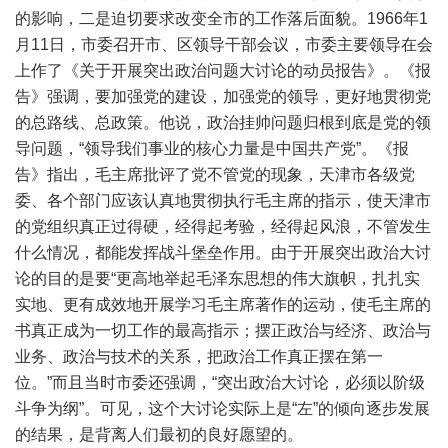
的影响，二是迫切要求改变全市的工作落后面貌。1966年1
月11日，市委召开市、区领导干部会议，市委主要领导在会
上作了《关于开展突出政治问题大讨论的动员报告》。《报
告》强调，要加强党的建设，加强党的领导，更好地贯彻党
的总路线、总政策。他说，政治挂帅问题归根到底是党的领
导问题，“领导我们事业的核心力量是中国共产党”。《报
告》指出，毛主席批评了党不管党的现象，天津市各级党
委、各个部门应该认真地贯彻执行毛主席的指示，使天津市
的党组织真正过得硬，经得起考验，经得起风浪，不管发生
什么情况，都能发挥战斗堡垒作用。由于开展突出政治大讨
论的目的是要“更高地举起毛泽东思想的伟大旗帜，扎扎实
实地、更有成效地开展学习毛主席著作的运动，使毛主席的
书真正成为一切工作的最高指示；摆正政治与经济、政治与
业务、政治与技术的关系，把政治工作真正摆在第一
位。”而且当时市委还强调，“突出政治大讨论，必须以阶级
斗争为纲”。可见，这个大讨论实际上是“左”的倾向逐步发展
的结果，是背离人们最初的良好愿望的。