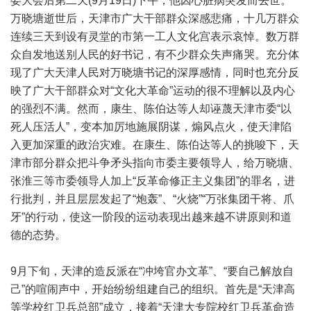
委大会后第二天(9月19日)下午，他因心脏病突发而去世。
万晓塘逝世后，天津市广大干部群众深感悲痛，十几万群众
连续三天到设有灵堂的市第一工人文化宫表示哀悼。数万群
众自发地送别人民的好书记，有不少群众失声痛哭。充分体
现了广大天津人民对万晓塘书记的深厚感情，同时也充分反
映了广大干部群众对“文化大革命”运动的很不理解以及内心
的强烈不满。然而，康生、陈伯达等人却诬蔑天津市委“以
死人压活人”，变本加厉地施展阴谋，煽风点火，使天津陷
入更加深重的政治灾难。在康生、陈伯达等人的挑唆下，天
津市部分群众把斗争矛头指向市委主要领导人，给万晓塘、
张淮三等市委领导人加上“反革命修正主义集团”的罪名，进
行批判，并且层层发起了“炮轰”、“火烧”“万张集团干将、爪
牙”的行动，使这一阶段的运动表现出越来越不讲原则和道
德的态势。
9月下旬，天津的造反派在“冲垮官办文革”、“要自己解放自
己”的喧闹声中，开始纷纷组建自己的组织。首先是“天津高
等学校红卫兵总部”成立，接着“天津大专院校红卫兵革命造