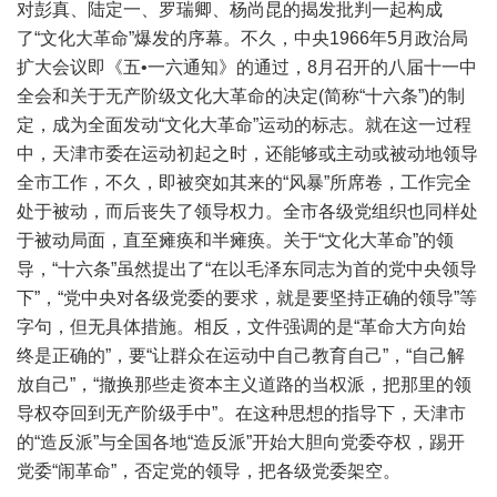
对彭真、陆定一、罗瑞卿、杨尚昆的揭发批判一起构成
了“文化大革命”爆发的序幕。不久，中央1966年5月政治局
扩大会议即《五•一六通知》的通过，8月召开的八届十一中
全会和关于无产阶级文化大革命的决定(简称“十六条”)的制
定，成为全面发动“文化大革命”运动的标志。就在这一过程
中，天津市委在运动初起之时，还能够或主动或被动地领导
全市工作，不久，即被突如其来的“风暴”所席卷，工作完全
处于被动，而后丧失了领导权力。全市各级党组织也同样处
于被动局面，直至瘫痪和半瘫痪。关于“文化大革命”的领
导，“十六条”虽然提出了“在以毛泽东同志为首的党中央领导
下”，“党中央对各级党委的要求，就是要坚持正确的领导”等
字句，但无具体措施。相反，文件强调的是“革命大方向始
终是正确的”，要“让群众在运动中自己教育自己”，“自己解
放自己”，“撤换那些走资本主义道路的当权派，把那里的领
导权夺回到无产阶级手中”。在这种思想的指导下，天津市
的“造反派”与全国各地“造反派”开始大胆向党委夺权，踢开
党委“闹革命”，否定党的领导，把各级党委架空。