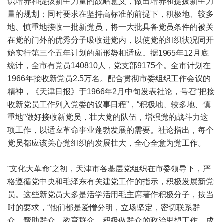
识培养和提拔新生力量的战略意义，做出培养和提拔新生力
量的规划；同时要求在坚持高标准的前提下，积极地、较多
地、慎重地接收一批新党员，将一大批具备党员条件的被关
在党的门外的优秀分子吸收进党内，以使党的组织状况同开
始实行第三个五年计划的新形势相适应。据1965年12月底
统计，全市有党员140810人，党支部9175个。全市计划在
1966年接收新党员2.5万名。配合贯彻市委组织工作会议的
精神，《天津日报》于1966年2月中旬发表社论，号召“把接
收新党员工作列入党委的议事日程”，“积极地、较多地、慎
重地”做好接收新党员，壮大党的队伍，增强党的战斗力这
项工作，以适应革命事业蓬勃发展的需要。社论指出，每个
党员都应该关心党组织的发展壮大，全心全意为党工作。
“文化大革命”之初，天津市各基层党组织在市委领导下，严
格遵循党中央和毛泽东有关建党工作的指示，积极发展新党
员。这些新党员大多是活学活用毛主席著作积极分子，按当
时的要求，“他们都是爱憎分明，立场坚定，密切联系群
众、帮助群众、教育群众，积极做群众的政治思想工作，成