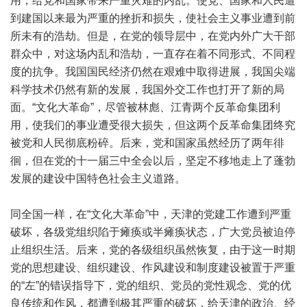
用，给党和国家带来严重灾难的内乱。使党、国家和人民遭
到建国以来最为严重的挫折和损失，使社会主义事业遭到前
所未有的浩劫。但是，在党的领导层中，在党内外广大干部
群众中，对这场内乱和浩劫，一直存在着不同形式、不同程
度的抗争。我国国民经济仍然在艰难中取得进展，我国尖端
科学技术仍然有新的发展，我国外交工作也打开了新的局
面。“文化大革命”，尽管被林彪、江青两个反革命集团利
用，使我们的事业遭受很大损失，但这两个反革命集团终究
被党和人民彻底粉碎。后来，党和国家虽然经历了两年徘
徊，但在党的十一届三中全会以后，坚定不移地走上了蓬勃
发展的建设中国特色社会主义道路。
同全国一样，在“文化大革命”中，天津的党建工作遭到严重
破坏，各级党组织陷于瘫痪或半瘫痪状态，广大党员被迫停
止组织生活。后来，党的各级组织虽然恢复，由于这一时期
党的思想建设、组织建设、作风建设和制度建设被置于严重
的“左”的错误指导下，党的组织、党员的党性观念、党的优
良传统和作风，都遭到极其严重的破坏，给天津的政治、经