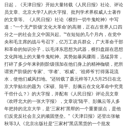
日起，《天津日报》开始大量转载《人民日报》社论、评论
员文章、北京大学7人的大字报、批判学术界权威人士著作
的文章等。《人民日报》社论《横扫一切牛鬼蛇神》中写
道：“一个无产阶级‘文化大革命’的高潮，正在占世界人口四
分之一的社会主义中国兴起。”“在短短的几个月内，在党中
央和毛主席的战斗号召下，亿万工农兵群众，广大革命干部
和革命的知识分子，以毛泽东思想为武器，横扫盘踞在思想
文化阵地上的大量牛鬼蛇神。其势如暴风骤雨，迅猛异常，
打碎了多少年来剥削阶级强加在他们身上的精神枷锁，把所
谓资产阶级的‘专家’、‘学者’、‘权威’、‘祖师爷’打得落花流
水，使他们威风扫地。”还转载了聂元梓等7人5月25日在北
京大学贴出的题为《宋硕、陆平、彭佩云在文化革命中究竟
干些什么？》的大字报，并配有《人民日报》评论员文章
《欢呼北大的一张大字报》，文章说“陆平、彭佩云等人多
年把持的北京大学，是‘三家村’黑帮的一个重要据点，是他
们反党反社会主义的顽固堡垒。”《天津日报》还登出张敏
秋等3人《北京出版社是“三家村”黑店黑货的一个批发