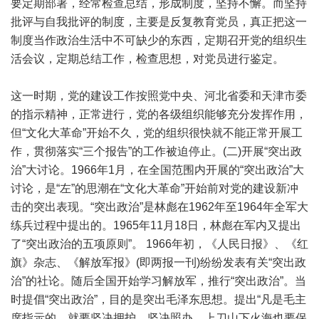
要定期部署，经常检查总结，形成制度，坚持不懈。而坚持
批评与自我批评的制度，主要是反复教育党员，真正把这一
制度当作政治生活中不可缺少的东西，定期召开党的组织生
活会议，定期总结工作，检查思想，对党员进行鉴定。
这一时期，党的建设工作按照党中央、河北省委和天津市委
的指示精神，正常进行，党的各级组织能够充分发挥作用，
但“文化大革命”开始不久，党的组织很快就不能正常开展工
作，贯彻落实“三个报告”的工作被迫停止。(二)开展“突出政
治”大讨论。1966年1月，在全国范围内开展的“突出政治”大
讨论，是“左”的思潮在“文化大革命”开始前对党的建设新冲
击的突出表现。“突出政治”是林彪在1962年至1964年全军大
练兵过程中提出的。1965年11月18日，林彪在军内又提出
了“突出政治的五项原则”。 1966年初，《人民日报》、《红
旗》杂志、《解放军报》(即两报一刊)纷纷发表有关“突出政
治”的社论。随后全国开始学习解放军，推行“突出政治”。当
时提倡“突出政治”，目的是突出毛泽东思想。提出“凡是毛主
席指示的，就要坚决拥护，坚决照办，上刀山下火海也要保