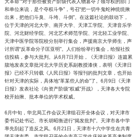
大革命”“对于那些被资产阶级代表人物篡夺了领导权的部门
和单位来说，是个夺权斗争”，号召“把一切牛鬼蛇神统统揪
出来，把他们斗臭、斗垮、斗倒”。在这篇社论的鼓动下，
位于天津的河北大学、南开大学、天津工学院、天津音乐学
院、河北财经学院、河北艺术师范学院、河北轻工业学院、
天津中医学院等院校分别举行集会，声援南京大学师生，声
讨所谓“反革命分子匡亚明”。人们纷纷举行集会，给报社投
信投稿，参与大批判。从6月7日开始，《天津日报》连篇累
牍地发表文章批河北大学历史系副教授漆侠，表明《天津日
报》已经不只转载《人民日报》等报刊的批判文章，也开始
针对天津的实际，具体地“革某些人的命”了。6月9日《天津
日报》发表社论《向资产阶级“权威”开战》，天津各大专院
校开始揪、批本单位的学术权威。
6月中旬，华北局工作会议天津组召开全体会议，对天津市
委书记处书记、市长胡昭衡进行“揭发批判”。天津市各中学
率先刮起了造反之风。6月21日，天津市十六中学生在共青
团天津市委、市学联召开的全市高三学生庆祝改革高考制度