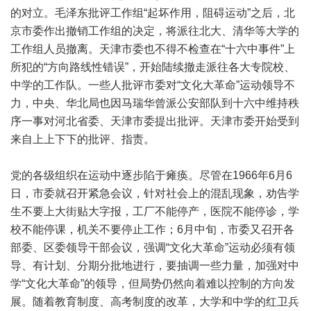
的对立。毛泽东批评工作组“起坏作用，阻碍运动”之后，北
京市委作出撤销工作组的决定，将派往北大、清华等大学的
工作组人员撤离。天津市委也不得不检查在“十六中事件”上
所犯的“方向路线性错误”，开始陆续撤走派往各大专院校、
中学的工作队。一些人批评市委对“文化大革命”运动领导不
力，中央、华北局也因马瑞华曾派公安部队到十六中维持秩
序一事对河北省委、天津市委提出批评。天津市委开始受到
来自上上下下的批评、指责。
党的各级组织在运动中逐步陷于瘫痪。尽管在1966年6月6
日，市委就召开紧急会议，针对社会上的混乱现象，劝告学
生不要上大街贴大字报，工厂不能停产，医院不能停诊，学
校不能停课，机关不要停止工作；6月中旬，市委又召开各
部委、区委领导干部会议，强调“文化大革命”运动必须有领
导、有计划、分期分批地进行，要抽调一些力量，加强对中
学“文化大革命”的领导，但局势仍然向着难以控制的方向发
展。随着教育制度、高考制度的改革，大学和中学的红卫兵