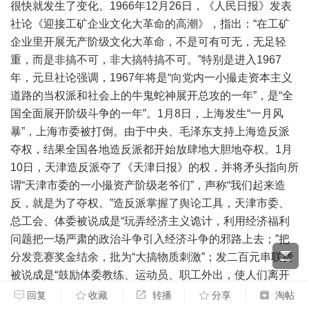
很快就发生了变化。1966年12月26日，《人民日报》发表
社论《迎接工矿企业文化大革命的高潮》，指出：“在工矿
企业里开展无产阶级文化大革命，不是可有可无，无足轻
重，而是非搞不可，非大搞特搞不可。”特别是进入1967
年，元旦社论强调，1967年将是“向党内一小撮走资本主义
道路的当权派和社会上的牛鬼蛇神展开总攻的一年”，是“全
国全面展开阶级斗争的一年”。1月8日，上海发生“一月风
暴”，上海市委被打倒。由于中央、毛泽东支持上海造反派
夺权，结果全国各地造反派都开始放肆地大胆地夺权。1月
10日，天津造反派夺了《天津日报》的权，并将矛头指向所
谓“天津市委的一小撮资产阶级老爷们”，声称“我们起来造
反，就是为了夺权。”造反派掌握了舆论工具，天津市委、
总工会、体委被说成是“玩弄经济主义诡计，利用经济福利
问题把一场严肃的政治斗争引入经济斗争的邪路上去；”把
分发竞赛奖金结余，批为“大搞物质刺激”；发二百元串联费
被说成是“鼓励体委教练、运动员、职工外出，使人们离开
本系统激烈的两条路线的阶级斗争战场，是个大阴谋”等。
回复
收藏
转播
分享
淘帖