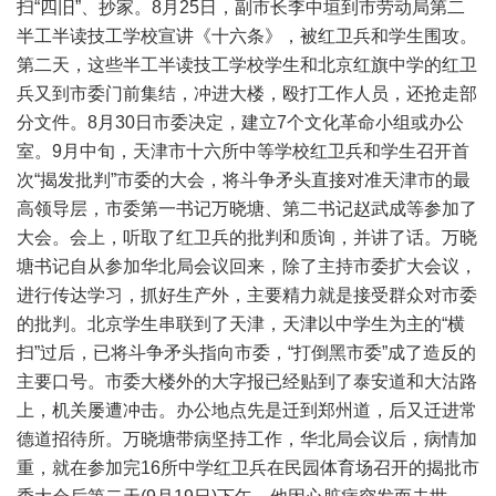
扫“四旧”、抄家。8月25日，副市长李中垣到市劳动局第二
半工半读技工学校宣讲《十六条》，被红卫兵和学生围攻。
第二天，这些半工半读技工学校学生和北京红旗中学的红卫
兵又到市委门前集结，冲进大楼，殴打工作人员，还抢走部
分文件。8月30日市委决定，建立7个文化革命小组或办公
室。9月中旬，天津市十六所中等学校红卫兵和学生召开首
次“揭发批判”市委的大会，将斗争矛头直接对准天津市的最
高领导层，市委第一书记万晓塘、第二书记赵武成等参加了
大会。会上，听取了红卫兵的批判和质询，并讲了话。万晓
塘书记自从参加华北局会议回来，除了主持市委扩大会议，
进行传达学习，抓好生产外，主要精力就是接受群众对市委
的批判。北京学生串联到了天津，天津以中学生为主的“横
扫”过后，已将斗争矛头指向市委，“打倒黑市委”成了造反的
主要口号。市委大楼外的大字报已经贴到了泰安道和大沽路
上，机关屡遭冲击。办公地点先是迁到郑州道，后又迁进常
德道招待所。万晓塘带病坚持工作，华北局会议后，病情加
重，就在参加完16所中学红卫兵在民园体育场召开的揭批市