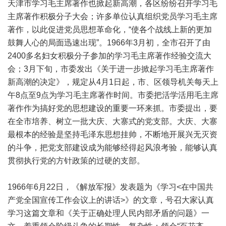
天津市学习毛主席著作也掀起新高潮，各区纷纷召开学习毛
主席著作积极分子大会；许多单位认真组织党员学习毛主席
著作，以此促进党员思想革命化，“使各个战线上新的更加
鼓舞人心的局面迅速出现”。1966年3月初，全市召开了由
2400多名妇女积极分子参加的学习毛主席著作经验交流大
会；3月下旬，市委发出《关于进一步掀起学习毛主席著作
新高潮的决定》，规定从4月1日起，市、区领导机关每天上
午8点至9点为学习毛主席著作时间。市委把活学活用毛主席
著作作为搞好党的思想建设的重要一环来抓。市委提出，要
在全市培养、树立一批大庆、大寨式的党支部。大庆、大寨
最根本的经验是坚持毛泽东思想挂帅，不断地开展兴无灭资
的斗争，把党支部建设成为能够经得起风浪考验，能够认真
贯彻执行党的方针政策的过硬的支部。
1966年6月22日，《解放军报》发表题为《学习<在中国共
产党全国宣传工作会议上的讲话>》的文章，号召大家认真
学习这篇文章和《关于正确处理人民内部矛盾的问题》一