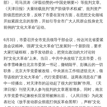
部》、司马洪涛《评翦伯赞的<中国史纲要>》等批判文章。
《天津日报》大量转载批判“资产阶级学术权威”、批判资产
阶级思想的文章，反映了市委在宣传方面，在思想文化领域
开始紧跟北京的形势，开始引导全市广大人民群众投身史无
前例的“文化大革命”运动。
6月3日，市委召开全市党员领导干部会议，传达河北省委紧
急会议精神。强调“文化大革命”已发展到一个新阶段，要求
大家打破框框，放手发动群众，把突出政治的大讨论转
到“文化大革命”上来。当日，中共中央改组了北京市委，任
命李雪峰兼任北京市委第一书记，撤销陆平、彭佩云的一切
职务，北京大学党委被改组，中央派出工作组进驻北大，领
导该校的“文化大革命”，代行党委职权。这两条消息在广播
中一经播出，对天津市的运动起了很大的“鼓舞”作用。《天
津日报》刊登天津人参与批判的文章逐渐增多。同时，南京
大学党委书记兼校长匡亚明被揪出后，《人民日报》为此发
表社论《放手发动群众彻底打倒反革命黑帮》，声称“文化