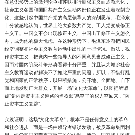
在意识形势上的激烈论争和苏联推行霸权主义而逐渐恶化，
社会主义各国和国际共产主义运动内部也正在发生着深刻变
化。这些引起中国共产党的高层领导人的深刻思考。毛泽东
十分敏感地认为，世界上绝大多数共产党、工人党变成修正
主义了。中国会不会出现修正主义、中国出了修正主义怎么
办，成为他的极大忧虑。在这种形势下，毛泽东逐渐把国民
经济调整和社会主义教育运动中出现的一些情况、做法，视
作资本主义，把党内一些领导人的不同意见当成修正主义，
因而对国内阶级斗争形势看得十分严重，并且认为城乡社会
主义教育运动都解决不了如此严重的问题，所以，不惜打乱
党和国家的正常秩序，以果断措施，公开地、全面地、自下
而上地发动广大群众，开展一场“文化大革命”，以图把所谓
被“党内走资本主义道路的当权派”篡夺了的权力夺回来，“防
止资本主义复辟”。
实践证明，这场“文化大革命”，根本不是任何意义上的革命
和社会进步，而是一场由领导者错误发动，被反革命集团利