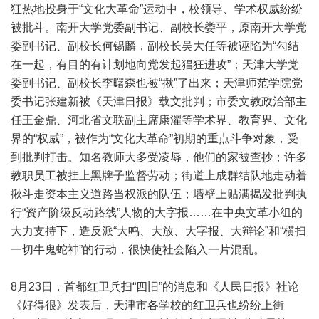
狂热地投身于“文化大革命”运动中，校领导、学术权威纷纷
被批斗。南开大学党委副书记、副校长娄平，原南开大学党
委副书记、副校长何锡麟，副校长吴大任等被诬陷为“勾结
在一起，有目的有计划地向党发起猖狂进攻”；天津大学党
委副书记、副校长李曙森也被“揪”了出来；天津师范学院党
委书记张建新被《天津日报》载文批判；市委文教政治部主
任王金鼎、河北省文联副主席康濯等学术界、教育界、文化
界的“权威”，被作为“文化大革命”初期的重点斗争对象，受
到批判打击。知名教师大多受凌辱，他们的家被查抄；许多
教职员工被挂上黑牌子监督劳动；街道上成群结队地走动着
揪斗走资本主义道路当权派的队伍；墙壁上贴满揭发批判执
行“资产阶级反动路线”人物的大字报……在中央文革小组的
大力支持下，造反派“大鸣、大放、大字报、大辩论”和“横扫
一切牛鬼蛇神”的行动，很快使社会陷入一片混乱。
8月23日，首都红卫兵扫“四旧”的消息和《人民日报》社论
《好得很》发表后，天津市各学校的红卫兵也纷纷上街