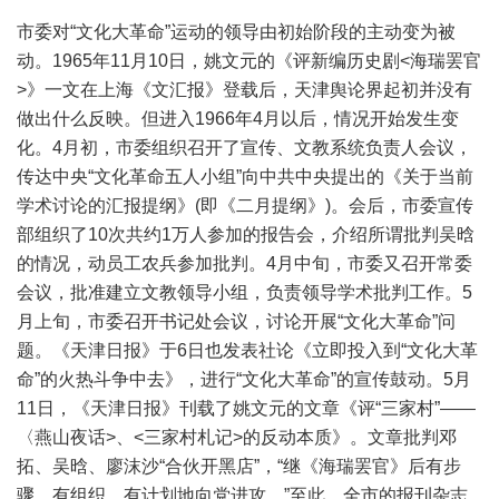
市委对“文化大革命”运动的领导由初始阶段的主动变为被
动。1965年11月10日，姚文元的《评新编历史剧<海瑞罢官
>》一文在上海《文汇报》登载后，天津舆论界起初并没有
做出什么反映。但进入1966年4月以后，情况开始发生变
化。4月初，市委组织召开了宣传、文教系统负责人会议，
传达中央“文化革命五人小组”向中共中央提出的《关于当前
学术讨论的汇报提纲》(即《二月提纲》)。会后，市委宣传
部组织了10次共约1万人参加的报告会，介绍所谓批判吴晗
的情况，动员工农兵参加批判。4月中旬，市委又召开常委
会议，批准建立文教领导小组，负责领导学术批判工作。5
月上旬，市委召开书记处会议，讨论开展“文化大革命”问
题。《天津日报》于6日也发表社论《立即投入到“文化大革
命”的火热斗争中去》，进行“文化大革命”的宣传鼓动。5月
11日，《天津日报》刊载了姚文元的文章《评“三家村”——
〈燕山夜话>、<三家村札记>的反动本质》。文章批判邓
拓、吴晗、廖沫沙“合伙开黑店”，“继《海瑞罢官》后有步
骤、有组织、有计划地向党进攻。”至此，全市的报刊杂志