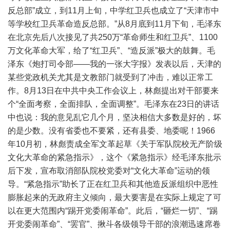
反总部”成立，到11月上旬，中学红卫兵也成立了“天津市中
等学校红卫兵革命造反总部。”从8月底到11月下旬，毛泽东
在北京先后八次接见了共250万“革命师生和红卫兵”、1100
万文化革命大军，给了“红卫兵”、“造反派”极大的鼓舞。毛
泽东《炮打司令部——我的一张大字报》发表以后，天津的
某些党政机关尤其是文教部门就受到了冲击，难以正常工
作。8月13日在中共中央工作会议上，林彪提出对干部要来
个“全面考察，全面排队，全面调整”。毛泽东在23日的讲话
中也说：我的意见乱它几个月，坚决相信大多数是好的，坏
的是少数。没有省委也不要紧，还有县委、地委呢！1966
年10月初，林彪责成全军文革起草《关于军队院校无产阶级
文化大革命的紧急指示》，这个《紧急指示》经毛泽东批示
后下发，宣布取消部队院校党委对“文化大革命”运动的领
导。“紧急指示”助长了正在红卫兵和其他造反派组织中恶性
膨胀起来的无政府主义倾向，最大要害是在实际上规定了可
以在更大范围内“踢开党委闹革命”。此后，“砸烂一切”、“踢
开党委闹革命”、“罢官”、揪斗各级领导干部的浪潮迅速席卷