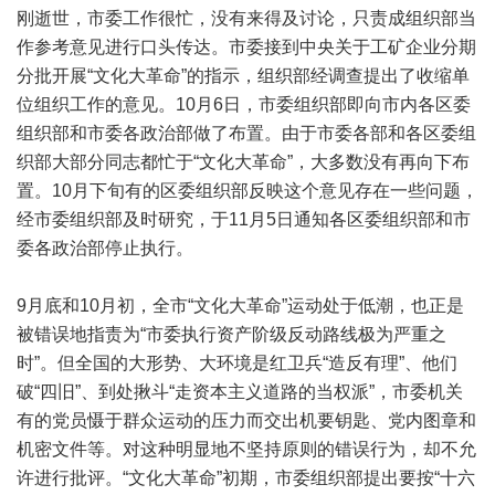
刚逝世，市委工作很忙，没有来得及讨论，只责成组织部当
作参考意见进行口头传达。市委接到中央关于工矿企业分期
分批开展“文化大革命”的指示，组织部经调查提出了收缩单
位组织工作的意见。10月6日，市委组织部即向市内各区委
组织部和市委各政治部做了布置。由于市委各部和各区委组
织部大部分同志都忙于“文化大革命”，大多数没有再向下布
置。10月下旬有的区委组织部反映这个意见存在一些问题，
经市委组织部及时研究，于11月5日通知各区委组织部和市
委各政治部停止执行。
9月底和10月初，全市“文化大革命”运动处于低潮，也正是
被错误地指责为“市委执行资产阶级反动路线极为严重之
时”。但全国的大形势、大环境是红卫兵“造反有理”、他们
破“四旧”、到处揪斗“走资本主义道路的当权派”，市委机关
有的党员慑于群众运动的压力而交出机要钥匙、党内图章和
机密文件等。对这种明显地不坚持原则的错误行为，却不允
许进行批评。“文化大革命”初期，市委组织部提出要按“十六