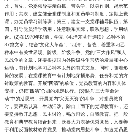
此，首先，党委领导要亲自抓、带头学、以身作则、起示范
作用；其次，建立健全党课制度和党员学习制度，定期上党
课，办党员学习训练班；第三，建立一支党课辅导队伍；第
四，引导党员活学活用，注意联系实际，联系思想，学用结
合。(2)在1970年以前，学完《毛泽东著作选读》乙种本的
37篇文章，结合“文化大革命”、“四清”、备战，着重学习乙
种本中有关世界观、阶级、阶级斗争、党的“三大作风”和人
民战争的文章，还要根据国内外阶级斗争形势的发展和中心
运动，有计划地学习乙种本以外的有关文章。同时，随着形
势的发展，在党课教育中有计划地穿插形势、任务和党的方
针政策的教育。开展“四清”的单位，党员教育的内容和具体
安排，仍按“四清”总团的规定执行。(3)狠抓“三大革命运
动”中的活思想，开展党内“兴无灭资”的斗争，对党员教育
时，要严肃认真，生动活泼。除自上而下的党课教育外，还
要坚持敞开思想，民主讨论，鸣放辩论，自我教育。把一般
教育和典型教育结合起来，既要大力表扬优秀党员，又要善
于利用反面教材教育党员，推动党内思想斗争，加速党员思