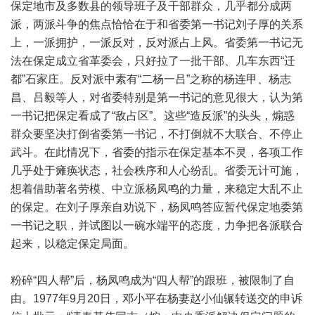
保定地市及多数县的领导班子及干部群众，几乎都分成两
派，两派斗争的焦点恰恰在于和省委第一书记刘子厚的关系
上，一派拥护，一派反对，反对派占上风。省委第一书记无
法在保定成立省革委会，只好拉了一批干部、几车东西“迁
都”石家庄。反对派中素有“二杨一吕”之称的杨连甲、杨志
昌、吕毅等人，对省委特别是第一书记的意见很大，认为第
一书记把保定看成了“敌占区”。这些“造反派”的头头，煽惑
群众要坚决打倒省委第一书记，不打倒就不大联合、不停止
武斗。在此情况下，省委的指示在保定基本不灵，各项工作
几乎处于瘫痪状态，社会秩序和人心纷乱。省委无计可施，
想着借助著名劳模、中立派杨凤鸣的力量，来稳定大乱不止
的保定。在刘子厚亲自劝说下，杨凤鸣答应暂代保定地委第
一书记之职，并试图以一碗水端平的态度，力争把各派联合
起来，以稳定保定局面。
粉碎“四人帮”后，杨凤鸣成为“四人帮”的跟班，被限制了自
由。1977年9月20日，邓小平在杨妻赵小仙辗转送交的申诉