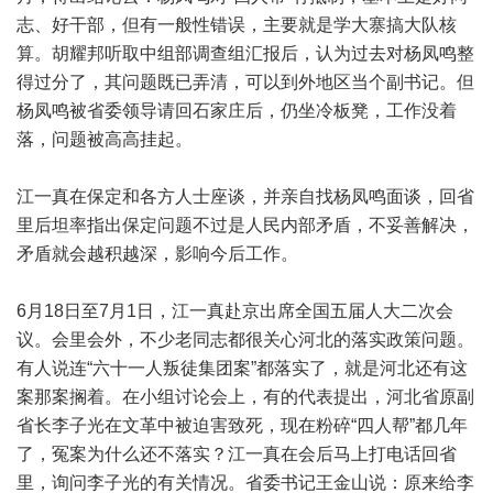
志、好干部，但有一般性错误，主要就是学大寨搞大队核
算。胡耀邦听取中组部调查组汇报后，认为过去对杨凤鸣整
得过分了，其问题既已弄清，可以到外地区当个副书记。但
杨凤鸣被省委领导请回石家庄后，仍坐冷板凳，工作没着
落，问题被高高挂起。
江一真在保定和各方人士座谈，并亲自找杨凤鸣面谈，回省
里后坦率指出保定问题不过是人民内部矛盾，不妥善解决，
矛盾就会越积越深，影响今后工作。
6月18日至7月1日，江一真赴京出席全国五届人大二次会
议。会里会外，不少老同志都很关心河北的落实政策问题。
有人说连“六十一人叛徒集团案”都落实了，就是河北还有这
案那案搁着。在小组讨论会上，有的代表提出，河北省原副
省长李子光在文革中被迫害致死，现在粉碎“四人帮”都几年
了，冤案为什么还不落实？江一真在会后马上打电话回省
里，询问李子光的有关情况。省委书记王金山说：原来给李