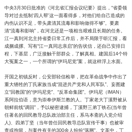
中央3月30日批准的《河北省汇报会议纪要》提出，“省委领
导对过去抵制‘四人帮’这一面看得多，对他们给自己造成的
内伤认识不足，带头肃清其流毒和影响做得不够”。要肃
清“流毒和影响”，在河北还是一项相当艰难且长期的任务。
江一真到河北主持省委日常工作后，并不局限于听汇报，看
成捆成摞、写有“江一真同志亲启”的告状信，还自己安排日
程，下基层，广泛接触干部群众，了解真相。建国后14个特
大冤案之一，一个所谓的“伊玛尼党”案，就这样浮上水面。
开国之初镇反时，公安部轻信检举，把在革命战争中作出了
重大牺牲的丁氏家族当成“混进共产党和人民军队”、妄图建
立“回教国”的“伊玛尼党”、“反革命集团”。伊玛尼（IMAN）
系阿拉伯语，意为崇奉伊斯兰教的人。丁家老大丁溪野被从
朝鲜前线“调回”，予以秘密逮捕，丁溪野三弟丁铁石(当年曾
任著名的回民教导总队政治部主任，系马本斋的入党介绍
人)、四弟丁坚（当年曾任回民教导总队宣传干事）也被审
查或拘留，与案件有关的300余人纷纷“落网”。文革中，丁