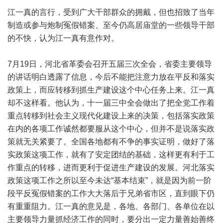
江一真的言行，受到广大干部群众的拥戴，但也招致了当年
制造或参与炮制冤假错案、至今仍高居庙堂的一些领导干部
的不快，认为江一真有意作对。
7月19日，河北省革委会召开五届三次全会，省委主要领导
的讲话明白透露了信息，今后不能把注意力放在平反和落实
政策上，而应转移到抓生产建设这个中心任务上来。江一真
却不这样看。他认为，十一届三中全会做出了把全党工作着
重点转移到社会主义现代化建设上来的决策，包括落实政策
在内的各项工作诚然都要服从这个中心，但并不是说落实政
策就无关紧要了。全国各地都有不争的事实证明，做好了落
实政策这项工作，就有了安定团结的基础，这样更有利于工
作重点的转移，进而更利于促进生产建设的发展。河北落实
政策这项工作之所以至今未达“基本结束”，就是因为前一阶
段平反冤假错案的工作大大落后于兄弟省市区，直到眼下仍
有重重阻力。江一真的意见是，各地、各部门、各单位在以
主要领导力量抓经济工作的同时，要分出一定力量善始善终