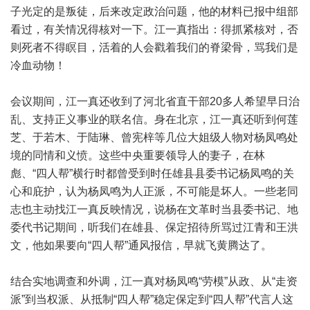
子光定的是叛徒，后来改定政治问题，他的材料已报中组部
看过，有关情况得核对一下。江一真指出：得抓紧核对，否
则死者不得瞑目，活着的人会戳着我们的脊梁骨，骂我们是
冷血动物！
会议期间，江一真还收到了河北省直干部20多人希望早日治
乱、支持正义事业的联名信。身在北京，江一真还听到何莲
芝、于若木、于陆琳、曾宪梓等几位大姐级人物对杨凤鸣处
境的同情和义愤。这些中央重要领导人的妻子，在林
彪、“四人帮”横行时都曾受到时任雄县县委书记杨凤鸣的关
心和庇护，认为杨凤鸣为人正派，不可能是坏人。一些老同
志也主动找江一真反映情况，说杨在文革时当县委书记、地
委代书记期间，听我们在雄县、保定招待所骂过江青和王洪
文，他如果要向“四人帮”通风报信，早就飞黄腾达了。
结合实地调查和外调，江一真对杨凤鸣“劳模”从政、从“走资
派”到当权派、从抵制“四人帮”稳定保定到“四人帮”代言人这