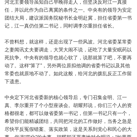
河北主要领导虽知自己早晚得走人，但坚决反对江一真接
任，并以此作为自己离冀的条件之一。中央有的领导为安定
团结大局，建议派国务院秘书长金明赴冀，担任省委第一书
记，江一真仍任第二书记，同时调李尔重担任省长。
不曾料想，就这样，还是出现了一些风波。河北省委某常委
之妻闻讯丈夫要调走，大哭大闹不说，还吃了大量安眠药以
死抗争。中央有的领导也就心软了，说那就算了吧，不要再
动了。这样“算了”，另外两位原拟他调的省委书记以及其他
常委也就原地不动了。如此这般，给河北的拨乱反正工作留
下遗患。
中央定下河北省委新的核心领导后，专门召集金明、江一
真、李尔重开了个小型座谈会。胡耀邦说，你们三个人的资
格都很老，都可以做省委第一书记，但第一书记只有一个，
希望你们能精诚团结，共同把河北的工作做好，当务之急是
尽快平反冤假错案、落实政策，这是关系到党心和民心的大