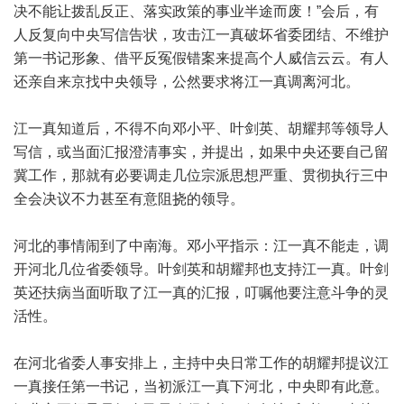
决不能让拨乱反正、落实政策的事业半途而废！”会后，有
人反复向中央写信告状，攻击江一真破坏省委团结、不维护
第一书记形象、借平反冤假错案来提高个人威信云云。有人
还亲自来京找中央领导，公然要求将江一真调离河北。
江一真知道后，不得不向邓小平、叶剑英、胡耀邦等领导人
写信，或当面汇报澄清事实，并提出，如果中央还要自己留
冀工作，那就有必要调走几位宗派思想严重、贯彻执行三中
全会决议不力甚至有意阻挠的领导。
河北的事情闹到了中南海。邓小平指示：江一真不能走，调
开河北几位省委领导。叶剑英和胡耀邦也支持江一真。叶剑
英还扶病当面听取了江一真的汇报，叮嘱他要注意斗争的灵
活性。
在河北省委人事安排上，主持中央日常工作的胡耀邦提议江
一真接任第一书记，当初派江一真下河北，中央即有此意。