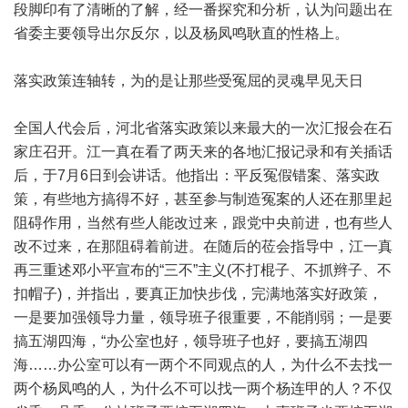
段脚印有了清晰的了解，经一番探究和分析，认为问题出在
省委主要领导出尔反尔，以及杨凤鸣耿直的性格上。
落实政策连轴转，为的是让那些受冤屈的灵魂早见天日
全国人代会后，河北省落实政策以来最大的一次汇报会在石
家庄召开。江一真在看了两天来的各地汇报记录和有关插话
后，于7月6日到会讲话。他指出：平反冤假错案、落实政
策，有些地方搞得不好，甚至参与制造冤案的人还在那里起
阻碍作用，当然有些人能改过来，跟党中央前进，也有些人
改不过来，在那阻碍着前进。在随后的莅会指导中，江一真
再三重述邓小平宣布的“三不”主义(不打棍子、不抓辫子、不
扣帽子)，并指出，要真正加快步伐，完满地落实好政策，
一是要加强领导力量，领导班子很重要，不能削弱；一是要
搞五湖四海，“办公室也好，领导班子也好，要搞五湖四
海……办公室可以有一两个不同观点的人，为什么不去找一
两个杨凤鸣的人，为什么不可以找一两个杨连甲的人？不仅