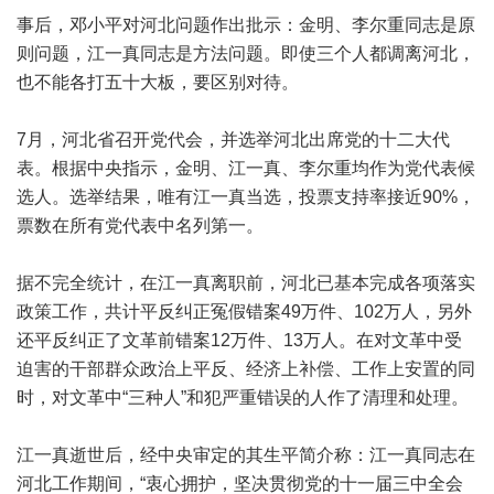
事后，邓小平对河北问题作出批示：金明、李尔重同志是原
则问题，江一真同志是方法问题。即使三个人都调离河北，
也不能各打五十大板，要区别对待。
7月，河北省召开党代会，并选举河北出席党的十二大代
表。根据中央指示，金明、江一真、李尔重均作为党代表候
选人。选举结果，唯有江一真当选，投票支持率接近90%，
票数在所有党代表中名列第一。
据不完全统计，在江一真离职前，河北已基本完成各项落实
政策工作，共计平反纠正冤假错案49万件、102万人，另外
还平反纠正了文革前错案12万件、13万人。在对文革中受
迫害的干部群众政治上平反、经济上补偿、工作上安置的同
时，对文革中“三种人”和犯严重错误的人作了清理和处理。
江一真逝世后，经中央审定的其生平简介称：江一真同志在
河北工作期间，“衷心拥护，坚决贯彻党的十一届三中全会