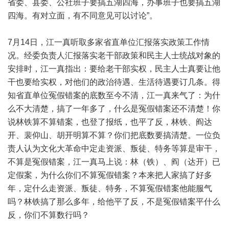
省委、县委、公社班子要搞五湖四海，办事班子也要搞五湖
四海。有对立面，有不同意见可以讨论”。
7月14日，江一真听取多家省直单位汇报落实政策工作情
况。经委负责人汇报落实老干部政策和民主人士统战对象的
安排时，江一真指出：要给老干部实权，民主人士真要让他
干也要给实权，对他们的政治待遇、生活待遇要订几条。得
知省直单位冤假错案的底数至今不清，江一真来气了：为什
么不大清楚，搞了一年多了，什么是冤假错案还不清楚！你
说林铁算不算错案，也登了报纸，也平了反，林铁、阎达
开、裴仰山、胡开明算不算？你们把底数要搞清楚。一位负
责人认为文化大革命中定走资派、叛徒、特务等算是审干，
不算是冤假错案，江一真马上说：林（铁）、阎（达开）已
定假案，为什么你们不算冤假错案？本来把人家搞了好多
年，定什么走资派、叛徒、特务，不算冤假错案他能服气
吗？林铁搞了那么多年，给他平了反，不是冤假错案平什么
反，你们不算数行吗？