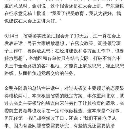
重的意见时，金明说，这个报告还是在大会上讲。李尔重也
在征求意见稿上批道：“我看了很受教育，我认为很好。我
也建议在大会上去讲为好。”
6月4日，省委落实政策汇报会开了10天后，江一真在会上
发表讲话，号召大家解放思想，“在落实政策、调整领导班
子工作中，要解放思想；在经济建设和各方面工作中，也要
解放思想”，各地区和各单位只有结合实际，打破不符合中
央三中全会路线的各种框框，才能真正解放思想，端正思想
路线，从而担负起党所交给的任务。
金明在随后的总结性讲话中，对过去省委主要领导的态度显
得模棱两可。本来根据省委的既定方案，李尔重到北京，就
过去省委主要领导的错误向宋任穷作了让其检查的请示，省
委前主要领导也表示在一定时候做检查。这本来是个好事，
但现任第一书记却突然改了口，还说：“我们不能仓促从
事。因为有些问题省委需要研究，有些情况还需要搞清