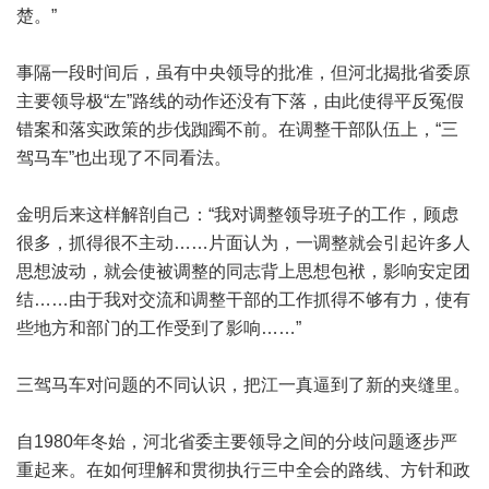
楚。”
事隔一段时间后，虽有中央领导的批准，但河北揭批省委原
主要领导极“左”路线的动作还没有下落，由此使得平反冤假
错案和落实政策的步伐踟躅不前。在调整干部队伍上，“三
驾马车”也出现了不同看法。
金明后来这样解剖自己：“我对调整领导班子的工作，顾虑
很多，抓得很不主动……片面认为，一调整就会引起许多人
思想波动，就会使被调整的同志背上思想包袱，影响安定团
结……由于我对交流和调整干部的工作抓得不够有力，使有
些地方和部门的工作受到了影响……”
三驾马车对问题的不同认识，把江一真逼到了新的夹缝里。
自1980年冬始，河北省委主要领导之间的分歧问题逐步严
重起来。在如何理解和贯彻执行三中全会的路线、方针和政