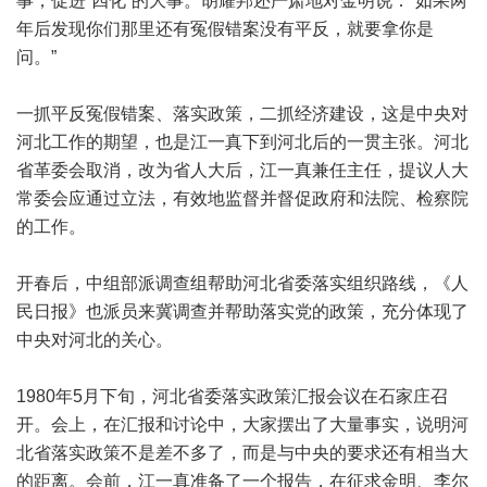
事，促进“四化”的大事。胡耀邦还严肃地对金明说：“如果两
年后发现你们那里还有冤假错案没有平反，就要拿你是
问。”
一抓平反冤假错案、落实政策，二抓经济建设，这是中央对
河北工作的期望，也是江一真下到河北后的一贯主张。河北
省革委会取消，改为省人大后，江一真兼任主任，提议人大
常委会应通过立法，有效地监督并督促政府和法院、检察院
的工作。
开春后，中组部派调查组帮助河北省委落实组织路线，《人
民日报》也派员来冀调查并帮助落实党的政策，充分体现了
中央对河北的关心。
1980年5月下旬，河北省委落实政策汇报会议在石家庄召
开。会上，在汇报和讨论中，大家摆出了大量事实，说明河
北省落实政策不是差不多了，而是与中央的要求还有相当大
的距离。会前，江一真准备了一个报告，在征求金明、李尔