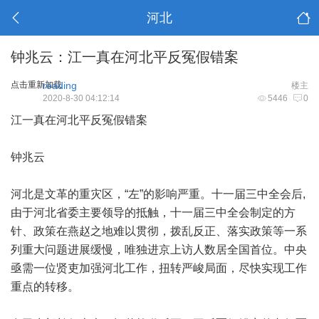
河北
钟兆云：江一真在河北平反冤假错案
点击重新加载
reading
楼主
2020-8-30 04:12:14
5446
0
江一真在河北平反冤假错案
钟兆云
河北是文革的重灾区，“左”的影响严重。十一届三中全会后,
由于河北省委主要领导的抵触，十一届三中全会制定的方
针、政策在燕赵之地难以贯彻，拨乱反正、落实政策等一系
列重大问题进展缓慢，唯独进京上访人数居全国首位。中央
亟需一位贤吏加强河北工作，扭转严峻局面，尽快实现工作
重点的转移。