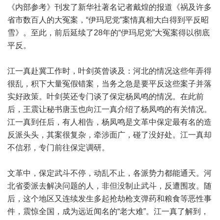
《内部参考》刊发了新华社著名记者戴煌的报道《祸及许多
省市数百人的大冤案，“伊玛尼党”案情真相大白得到平反昭
雪》。至此，前后延续了28年的“伊玛尼党”大冤案得以彻底
平反。
江一真赴冀工作时，叶剑英曾谈及：河北的情况这些年弄得
很乱，积下大量冤假错案，当务之急是要平反这些案子并落
实好政策。叶剑英还专门谈了保定杨凤鸣的情况。在此前
后，王震让秘书唐玉也向江一真介绍了杨凤鸣的有关情况。
江一真到任后，有人相告，杨凤鸣是文革中保定最有名的造
反派头头，其案很复杂，牵涉面广，碰了没好处。江一真却
不信邪，专门前往保定调研。
文革中，保定武斗不停，动乱不止，各派势力都能通天。河
北省委派去解决问题的人，非但没制止武斗，反遭围攻。随
后，这个地区又连续发生多起抢劫枪支弹药和粮食等恶性事
件，震惊全国，成为远近闻名的“老大难”。江一真了解到，