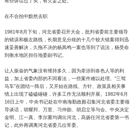
有些讲话过了头，有欠妥之处。
在不合拍中黯然去职
1981年8月下旬，河北省委召开大会，批判省委前主要领导
的错误和极左路线，长期意见分歧的十几个较大错案得到迅
速妥善解决，久拖不决的杨凤鸣一案也等到了说法，杨受命
到衡水地区担任地委副书记。
让人振奋的气象没有维持多久，因为牵涉到各色人等的利
益，加上省委内部的不同看法，一些案件难以处理。“三驾
马车”在团结一阵后，又开始在路线、方针、政策及相关事
情上出现了磕磕碰碰，许多工作无法顺利开展。1982年6月
16日上午，中央书记处在中南海勤政殿召集河北省委主要领
导谈话，胡耀邦、万里、习仲勋、胡启立等与会。中央决定
金明、江一真、李尔重均调出河北，高扬任河北省委第一书
记，此外再调离河北省委几位常委。