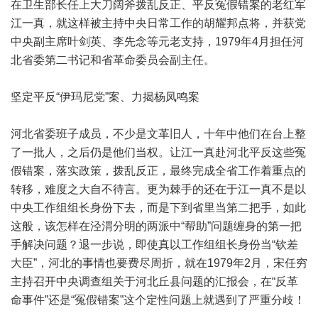
在卫生部长任上大刀阔斧拨乱反正、平反冤假错案的老红军
江一真，就这样被主持中央日常工作的胡耀邦点将，并获党
中央副主席叶剑英、李先念等元老支持，1979年4月担任河
北省委第二书记和省革命委员会副主任。
坚定平反“伊玛尼党”案、力揭杨凤鸣案
河北省委班子成员，不少是文革旧人，十年中他们在台上整
了一批人，之后仍是他们当权。让江一真赴河北平反这些冤
假错案，落实政策，拨乱反正，最终完成全省工作着重点的
转移，难度之大自不待言。更为棘手的还在于江一真不是以
中央工作组组长身份下去，而是下到省里当第二把手，如此
这般，该怎样在泾渭分明的两派中“帮助”问题缠身的第一把
手解决问题？退一步说，即使真以工作组组长身份当“钦差
大臣”，河北的事情也要费尽周折，就在1979年2月，宋任穷
主持召开中央调查组关于河北丘县问题的汇报会，在“反革
命事件”还是“冤假错案”这个定性问题上就遇到了严重分歧！