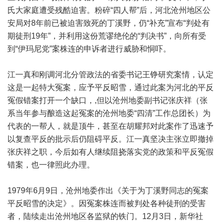
氏大家庭遭受残酷迫害。粉碎“四人帮”后，河北沧州地区公
安局对8年前已被迫害致死的丁溪野，仍“补充”宣布“判处有
期徒刑19年”，并利用这份荒谬绝伦的“判决书”，向所有受
到“伊玛尼党”案株连的申诉者进行威胁和恫吓。
江一真和刚调河北分管政法的省委书记王铮研究案情，认定
这是一起特大冤案，应予平反昭雪，通过此案为河北的平反
冤假错案打开一个缺口，,但以沧州地委副书记张庆祥（张
系当年参与酿造这起冤案的沧州地委“四清”工作总团长）为
代表的一帮人，就是顶牛，甚至在胡耀邦对此案作了迅速予
以复查平反的批示后仍阻碍平反。江一真坚决主张立即撤掉
张庆祥之职，今后如有人继续阻挠落实党的政策和平反冤假
错案，也一律照此办理。
1979年6月9日，沧州地委作出《关于为丁溪野同志的冤案
平反昭雪的决定》。因冤案株连而被判处各种徒刑的受害
者，陆续走出沧州地区各监狱的铁门。12月3日，新华社