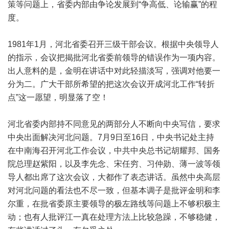
策等问题上，省委内部由争论发展到“争高低、论输赢”的程
度。
1981年1月，河北省委召开三级干部会议。根据中央领导人
的指示，会议把揭批河北省委前领导的错误作为一项内容。
出人意料的是，金明在讲话中对此轻描淡写，强调对他要一
分为二。广大干部所希望的把这次会议开成河北工作“转折
点”这一愿望，明显落了空！
河北省委内部持不同意见的两部分人不断向中央写信，要求
中央出面解决河北问题。7月9日至16日，中央书记处主持
在中南海召开河北工作会议，中共中央总书记胡耀邦、国务
院总理赵紫阳，以及李先念、宋任穷、习仲勋、薄一波等领
导人都出席了这次会议，大都作了表态讲话。虽然中央高层
对河北问题的看法也不尽一致，但基本调子是批评金明和李
尔重，在批省委原主要领导的极左路线等问题上不够积极主
动；也有人批评江一真在处理方法上比较急躁，不够稳健，