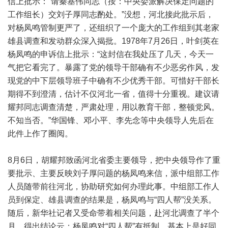
信上批示：“请秦基伟同志（按：中央委派解决保定问题的
工作组长）交刘子厚同志酌处。”没想，河北接此批示后，
对杨凤鸣管制更严了，还组织了一个庞大的工作组到其老家
雄县调查和发动群众深入揭批。1978年7月26日，叶剑英在
杨凤鸣的申诉信上批示：“这封信在我处压了几天，今天一
气把它看完了。暴露了党的领导干部确有不少恶劣作风，发
现党的中下层领导班子中确有不少优秀干部。可惜好干部长
期得不到澄清，估计不仅河北一省，值得十分重视。建议请
耀邦同志调查清楚，严肃处理，用以教育干部，整顿党风。
不知当否。”华国锋、邓小平、李先念等中央领导人先后在
此件上作了圈阅。
8月6日，胡耀邦致函河北省委主要领导，把中央领导作了重
要批示、主要反映刘子厚问题的杨凤鸣来信，派中组部工作
人员随带前往河北，协助研究如何办理此事。中组部工作人
员到保定、雄县调查的结果是，杨凤鸣与“四人帮”没关系。
随后，新华社记者又受命带着相关问题，赴河北调查了半个
月，得出结论云：杨凤鸣对“四人帮”有抵制，基本上是好同