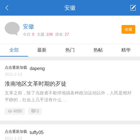
安徽
安徽
收藏
今日:
0
主题:
108
排名:
27
全部
最新
热门
热帖
精华
点击重新加载
dapeng
2011-2-13
淮南地区文革时期的歹徒
文革之前，除了当政者不歇停地搞各种政治运动以外，人民是相对
平静的，社会上几乎没有什么 ...
4888
0
点击重新加载
tuffy05
2011-1-23