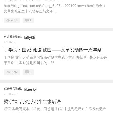
http://blog.sina.com.cn/s/blog_5e93dc900100cmwn.html] 原创：
文革史笔记之十八曾希圣与文革 ...
7614
1
点击重新加载
tuffy05
2010-5-3
丁学良：围城.驰援.被围――文革发动四十周年祭
丁学良 文化大革命期间安徽省整体在武斗方面的表现，是远远逊色
于重庆 （当时算是四川省的一部 ...
5692
0
点击重新加载
bluesky
2010-2-22
梁守福 乱流浮沉半生缘后语
后语 当我写完本书草稿，回想起“前言”中提到毛泽东主席发动无产