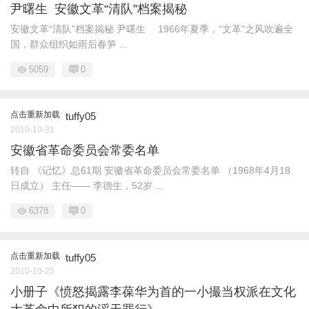
尹曙生 安徽文革“清队”档案揭秘
安徽文革“清队”档案揭秘 尹曙生 1966年夏季，“文革”之风吹遍全
国，群众组织如雨后春笋 ...
5059
0
点击重新加载
tuffy05
2010-10-31
安徽省革命委员会常委名单
转自 《记忆》总61期 安徽省革命委员会常委名单 （1968年4月18
日成立） 主任—— 李德生，52岁 ...
6378
0
点击重新加载
tuffy05
2010-10-25
小册子《愤怒揭露李葆华为首的一小撮当权派在文化