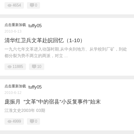
4654
0
点击重新加载
tuffy05
2010-6-13
清华红卫兵文革赴皖回忆（1-10）
一九六七年文革进入动荡时期,从中央到地方、从学校到厂矿，到处
都分裂为势不两立的两派，对立 ...
11885
10
点击重新加载
tuffy05
2010-6-12
庞振月 “文革”中的宿县“小反复事件”始末
江淮文史2003年 03期
4999
0