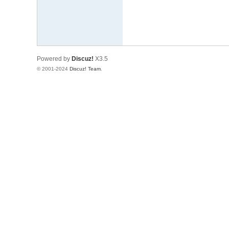
究
网
Powered by
Discuz!
X3.5
© 2001-2024
Discuz! Team
.