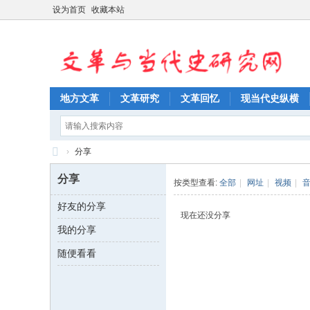
设为首页
收藏本站
地方文革
文革研究
文革回忆
现当代史纵横
›
分享
文
分享
按类型查看:
全部
|
网址
|
视频
|
革
好友的分享
与
现在还没分享
我的分享
当
代
随便看看
史
研