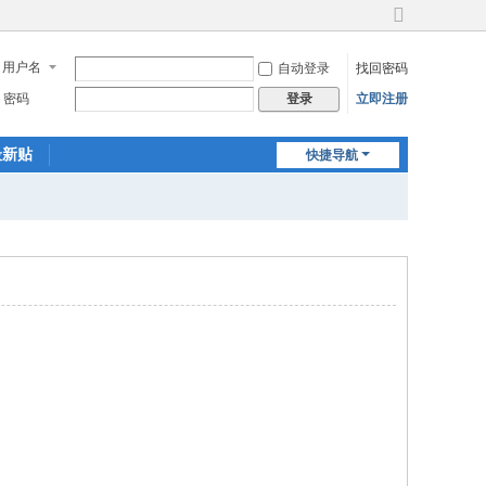
切
换
用户名
自动登录
找回密码
到
宽
密码
立即注册
登录
版
最新贴
快捷导航