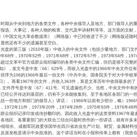
革时期从中央到地方的各类文件，各种中央领导人及地方、部门领导人的
字报选、大事记，各种人物的检查、交代及申诉材料等等。这方面的文献
和《中国文化大革命数据库》（网络版）中已经收进了不少（网络版还随
，显然还有不少的遗漏甚至空白。
盘的第三版（2010年版）中收入的中央文件（包括少量地方、部门文件）：（
9年68件，1970年52件，1971年68件，1972年57件，1973年54件，19
超过文革中官方或群众组织编印的各类中央文件汇编，但仍是很不完整的
知》，发文号是中发〔66〕629号，而收入光盘中的1966年中央文件仅
排序为106的1966年最后一份文件《中共中央、国务院关于对大中学校
31日）。再看1967年的文件，共收入363件，算是文革历年中收得最多的
，文件序号是中发〔67〕411号。可见遗漏也不少。当然，中央文件中
时已经公开传达到基层的，仍有不少未能收集到。至于各地区各部门的一
些地方和部门的领导人）讲话：（1966年以前有少部分，略）1966年563件
，1972年11件，1973年20件，1974年28件，1975年93件，1976年48
群众组织记录印发或传抄翻印的。因此收入光盘中的这类资料1967年最多
各地区、各重要部门的大联合三结合问题时所作的一些讲话，就有许多未能
小组组长、成都军区政委张国华在四川省农业生产计划、财贸、金属材料
造反派发枪是请示中央批准的。这个讲话当时在小报和传单上都有（我曾