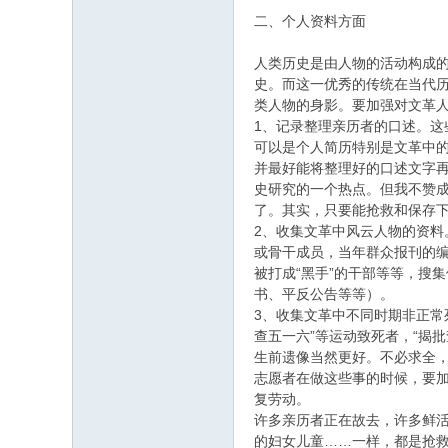
二、个人资料方面
人类历史是由人物的活动构成
史。而这一优秀的传统在当代历
类人物的身影。要加强对文革
1、记录整理亲历者的口述。
可以是个人简历特别是文革中
并最好能将整理好的口述文字
史研究的一个热点。但我不赞
了。其实，只要能抢救和保存
2、收集文革中风云人物的资料
或骨干成员，当年群众报刊的编
被打成“黑手”的干部等等，搜
书、平反公告等等）。
3、收集文革中不同时期非正常
查五一六”等运动致死者，“揭
生前遗像当然更好。不必求全
志愿者在做这些事的时候，要
复劳动。
许多亲历者正在故去，许多鲜
的妇女儿童……一样，都是抢