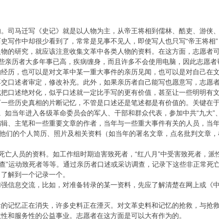
的。司马迁写《史记》就是以人物为主，从帝王将相到儒林、酷吏、游侠
史写作中却很少看到了，常常是见事不见人，即使写人也只写“帝王将相”
人物的研究，就应该注意收集文革中各类人物的资料。在这方面，志愿者
这些亲历者大多年事已高，疾病缠身，而且许多不会使用电脑，因此志愿者
的经历，也可以是对文革中某一重大事件的亲历见闻，也可以是对自己在
再交口述者审定，修改补充。此外，如果亲历者自己能写也愿意写，志愿
成把口述绝对化，似乎口述就一定比手写的更有价值，甚至让一些明明有
下一些历史真相的片断记忆，不管是口述还是笔述都是有价值的。关键在
。如当年进入各级革命委员会的军人、干部和群众代表，参加中共“九大”
辑、主笔和一些重要文章的作者，当年与一些重大事件有关的人员，当年被
集他们的个人简历、照片及相关资料（如当年的署名文章，点名批判文章
死亡人员的资料。如工作组时期迫害致死者，“红八月”中受害致死者，派性武
批查”运动致死者等等。通过亲历者口述或采访调查，记录下这些非正常死
，了解到一个记录一个。
加强信息交流，比如，对准备转录的某一资料，先应了解清楚在网上或《
活的记忆正在消失，许多史料正在湮灭。对文革史料和记忆的抢救，与抢
救性和服务性的公益事业。志愿者在这方面是可以大有作为的。