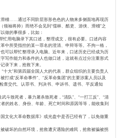
、滑稽……通过不同阶层形形色色的人物来多侧面地再现历
（领袖将帅）而绝不会见到“儒林、酷吏、游侠、滑稽”之
可以做的事很多，比如：
帮忙用电脑录下其口述，整理成文，很有必要。口述内容
文革中所受指控的某一罪名的澄清、申辩等等。不拘一格，
者也可以帮忙整理录入电脑。近年来，口述历史已经成为历
文字写作能力和条件的人也做口述，这就有点过分注重形式
于记录下来，抢救下来。
、“十大”和第四届全国人大的代表，群众组织的主要负责人
打成“反革命事件”、“反革命集团”的主要涉案人员以及
，检查交代、认罪书、判决书、申诉书、遗书、平反通知
斗致死者，暴力屠杀致死者，“清队”、“一打三反”、“清
亡者的姓名、身份、年龄、死亡时间和原因等等，能收集到
中国文化大革命数据库》或光盘中是否已经有了，以免做重
救被破坏的自然环境，抢救遭灾遇险的难民，抢救被骗被拐