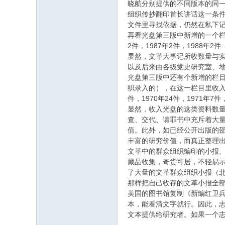
晓航分别提供的不同版本的同一
组织传抄翻印首长讲话这一条件
文件里寻找依据，仍然在私下
再看光盘第三版中新增的一个栏目“
2件，1987年2件，1988年2件
显然，文革大事记所收数量与
以及后来由各级党史研究室、
光盘第三版中还有个新增的栏目
织录入的），在这一栏目里收入的这
件，1970年24件，1971年7件
显然，收入光盘的这类资料数量
查、交代、请罪书中充斥着大量
值。此外，如已经公开出版的邵
丰富的研究价值，而真正整理
文革中的群众组织编印的小报
藏品收集，奇货可居，不轻易示
了大量的文革群众组织小报（北
那样把自己收存的文革小报全
美国的图书馆复制《新编红卫
本，能看清文字就行。因此，
文本提供给研究者。如果一个志