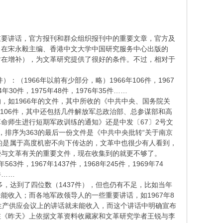
重要讲话，官方报刊和群众组织报刊中的重要文章，官方及
，在宋永毅主编、香港中文大学中国研究服务中心出版的
时在增补），为文革研究提供了很好的条件。不过，相对于
1966年以前有少部分，略）1966年106件，1967
74年30件，1975年48件，1976年35件……
，如1966年的文件，其中所收的《中共中央、国务院关
有106件，其中还包括几件解放军总政治部、总参谋部和高
革命师生进行短期军政训练的通知》还是中发〔67〕2号文
了，排序为363的最后一份文件是《中共中央批转“关于南京
有的是属于高度机密不向下传达的，文革中也很少有人看到，
些与文革有关的重要文件，现在收集到的就更不够了。
，1967年1437件，1968年245件，1969年74
件……
，达到了四位数（1437件），但也仍有不足，比如当年
收入；而各地军政领导人的一些重要讲话，如1967年8
生产供应会议上的讲话就未能收入，而这个讲话中明确宣布
在《昨天》上依据文革资料收藏家和文革研究学者王锐与李