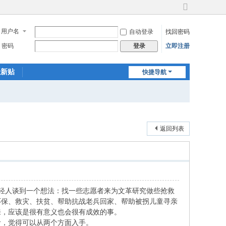
切
换
用户名
自动登录
找回密码
到
宽
密码
立即注册
登录
版
最新贴
快捷导航
返回列表
年轻人谈到一个想法：找一些志愿者来为文革研究做些抢救
环保、救灾、扶贫、帮助抗战老兵回家、帮助被拐儿童寻亲
来，应该是很有意义也会很有成效的事。
考，觉得可以从两个方面入手。