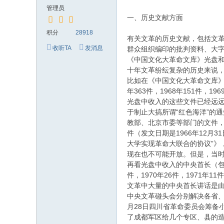
究
管理员
网
一、历史文献方面
积分
28918
有关文革的历史文献，包括文
收听TA
发消息
群众组织编印的批判资料、大
《中国文化大革命文库》光盘
十年文革纷纭复杂的历史来说
比如在《中国文化大革命文库》光
年363件，1968年151件，196
光盘中收入的这些文件已经远远
于制止大搞所谓“红色海洋”的通
教部、北京市委等部门的文件，
件（发文日期是1966年12月
大学实现革命大联合的协议”》
现在也不可能开放。但是，当
再看光盘中收入的中央首长（包括一
件，1970年26件，1971年11件
文革中大量的中央首长讲话是由
中央文革碰头会分别解决各省、
月28日四川省革命委员会筹备
了成都军区给几个专区、县的