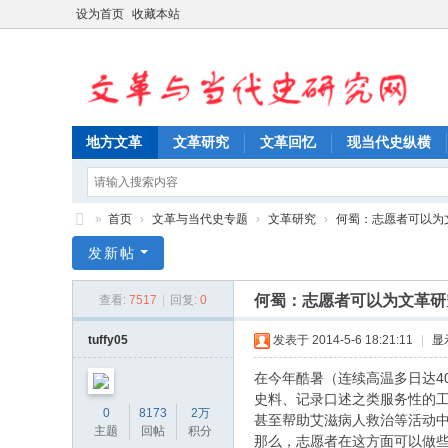
设为首页
收藏本站
地方文革
文革研究
文革回忆
现当代史纵横
»
首页
›
文革与当代史专题
›
文革研究
›
何蜀：志愿者可以为
文
发新帖
革
何蜀：志愿者可以为文革研
查看:
7517
|
回复:
0
与
当
tuffy05
发表于 2014-5-6 18:21:11
|
显
代
在今年酷暑（连续高温多日达4
史
史料、记录口述之类服务性的
0
8173
2万
甚至帮助艾滋病人救治等活动
研
主题
回帖
积分
那么，志愿者在这方面可以做