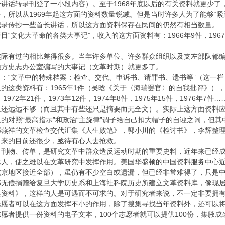
讲话转录刊登了一小段内容）。至于1968年底以后的有关资料就更少
，所以从1969年起这方面的资料数量锐减。但是当时许多人为了能够“
记录传抄一些首长讲话，所以这方面资料保存在民间的仍然有相当数量。
文化大革命的各类大事记”，收入的这方面资料有：1966年9件，1967年42件
……
实际有过的相比差得很多。当年许多单位、许多群众组织以及支左部队都
地方史志办公室编写的大事记（文革时期）就更多了。
：“文革中的特殊档案：检查、交代、申诉书、请罪书、遗书等”（这一
类资料有：1965年1件（吴晗《关于〈海瑞罢官〉的自我批评》），1966年4
，1972年21件，1973年12件，1974年8件，1975年15件，1976年7件…
还远远不够（而且其中有些还只是摘要而无全文）。实际上这方面资料应
的对照“最高指示”和政治“主旋律”调子给自己扣大帽子的自诬之词，但
燕祥的文革检查交代汇集《人生败笔》，郭小川的《检讨书》，李辉整理的
出来的目前还很少，亟待有心人去抢救。
、刊物、传单，是研究文革中群众造反运动时期的重要史料，近年来已经
人，使之难以在文革研究中发挥作用。美国华盛顿的中国资料服务中心近
京地区接近全部），虽仍有不少空白或遗漏，但已经非常难得了，只是中
部无偿捐赠给复旦大学历史系和上海社科院历史所建立文革资料库，像现
兵资料》，这样的人是可遇而不可求的。对于研究者来说，不一定非要拥
志愿者可以在这方面发挥不小的作用，除了搜集寻找当年资料外，还可以
愿者提供一份资料的电子文本，100个志愿者就可以提供100份，集腋