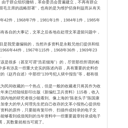
了，由于群众组织撤销，革命委员会普遍建立，不再有群众
紧跟毛主席的战略部署”，也有的是为维护切身利益而从有关
，1968年7件，1981年1件，1984年1件，1985年
编有各自的大事记，文革之后各地在处理文革遗留问题中，
栏目是我受邀编辑的，当然许多资料是永毅兄他们提供和组
4件，1967年115件，1968年36件，1969年23
…
该是很多（甚至可谓“浩若烟海”）的，尽管那些所谓的检
其中多有涉及一些重大史实的陈述内容，具有重要的史料价
《赵丹自述》中那些“139号犯人狱中报告”等，都有很
成为民间收藏的一个热点，但是一般的收藏者只将其作为收
年来已经陆续影印出版《新编红卫兵资料》115卷，收入
国内地的研究者很少能看到。像上海的“陈老头子”陈国康
居加拿大的华人何理先生把自己收存的文革小报热心提供给
有资料的原件，只要能有复印件、扫描件或转录的电子文
将能够看到或借阅到的当年资料中一些重要篇章转录成电子
成裘，其数量就相当可观了。