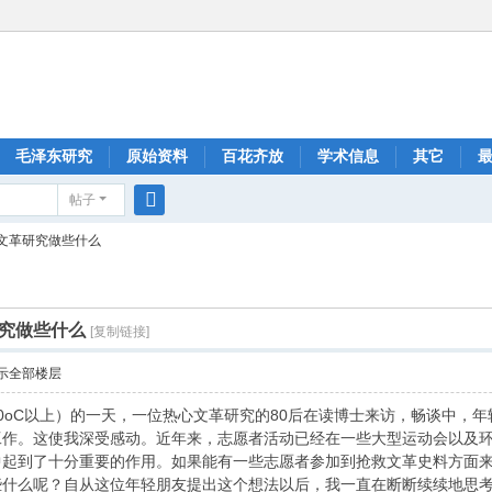
毛泽东研究
原始资料
百花齐放
学术信息
其它
帖子
搜
文革研究做些什么
索
究做些什么
[复制链接]
示全部楼层
0oC以上）的一天，一位热心文革研究的80后在读博士来访，畅谈中，
工作。这使我深受感动。近年来，志愿者活动已经在一些大型运动会以及
中起到了十分重要的作用。如果能有一些志愿者参加到抢救文革史料方面
些什么呢？自从这位年轻朋友提出这个想法以后，我一直在断断续续地思