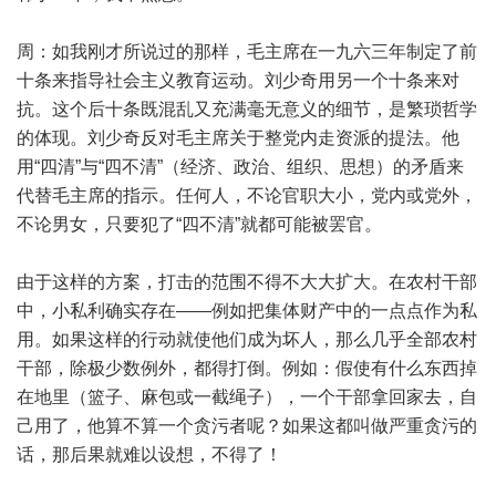
周：如我刚才所说过的那样，毛主席在一九六三年制定了前
十条来指导社会主义教育运动。刘少奇用另一个十条来对
抗。这个后十条既混乱又充满毫无意义的细节，是繁琐哲学
的体现。刘少奇反对毛主席关于整党内走资派的提法。他
用“四清”与“四不清”（经济、政治、组织、思想）的矛盾来
代替毛主席的指示。任何人，不论官职大小，党内或党外，
不论男女，只要犯了“四不清”就都可能被罢官。
由于这样的方案，打击的范围不得不大大扩大。在农村干部
中，小私利确实存在——例如把集体财产中的一点点作为私
用。如果这样的行动就使他们成为坏人，那么几乎全部农村
干部，除极少数例外，都得打倒。例如：假使有什么东西掉
在地里（篮子、麻包或一截绳子），一个干部拿回家去，自
己用了，他算不算一个贪污者呢？如果这都叫做严重贪污的
话，那后果就难以设想，不得了！