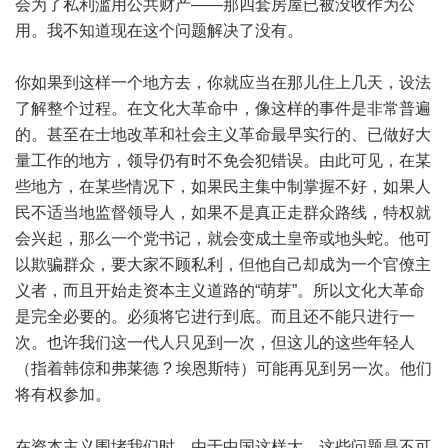
会为了私利滥用公共财产——那四套房屋已被没收作为公
用。我不知道现在这个问题解决了没有。
你如果到这样一个地方去，你就应当在那儿住上几天，设法
了解整个过程。在文化大革命中，像这样的事件是非常普遍
的。甚至在士地改革和社会主义革命最早实行的、已做好大
量工作的地方，领导仍有时不免会犯错误。由此可见，在某
些地方，在某些情况下，如果民主集中制掌握不好，如果人
民不适当地监督领导人，如果不是真正走群众路线，特权就
会兴起，那么一个党书记，就会变成土皇帝或地头蛇。他可
以欺骗群众，要大家不顾私利，但他自己却成为一个官僚主
义者，而且开始走资本主义道路的“萌芽”。所以文化大革命
是完全必要的。必须将它进行到底。而且还不能只进行一
次。也许我们这一代人只见到一次，但这儿的这些年轻人
（指着韩倞和弗莱德 ? 埃恩斯特）可能再见到另一次。他们
将有权参加。
在资本主义围堵我们时，由于中国这样大，这些问题是不可