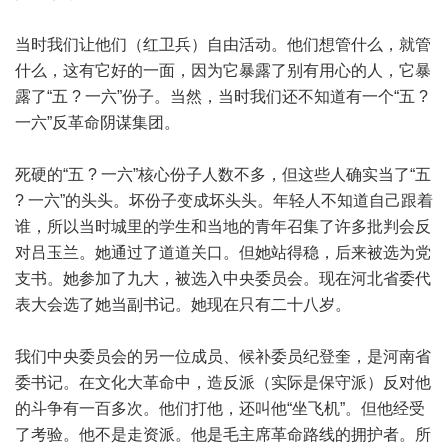
当时我们让他们（红卫兵）自由活动。他们想管什么，就管
什么，这有它好的一面，因为它暴露了别有用心的人，它暴
露了“五 ? 一六”份子。当然，当时我们还不知道有一个“五 ?
一六”反革命阴谋集团。
死硬的“五 ? 一六”核心份子人数不多，但这些人确实当了“五
? 一六”的头头。坏份子变成坏头头。年轻人不知道自己跟着
谁，所以当时城里的学生和当地的青年召集了许多批判会反
对吕玉兰。她通过了道道关口。但她站得稳，后来被选为党
支书。她参加了九大，被选入中央委员会。现在河北省委代
表大会选了她当副书记。她现在只有二十八岁。
我们中央委员会的另一位成员、候补委员纪登奎，是河南省
委书记。在文化大革命中，造反派（实际是保守派）反对他
的斗争有一百多次。他们打他，还叫他“坐飞机”。但他经受
了考验。他不是走资派。他是毛主席革命路线的拥护者。所