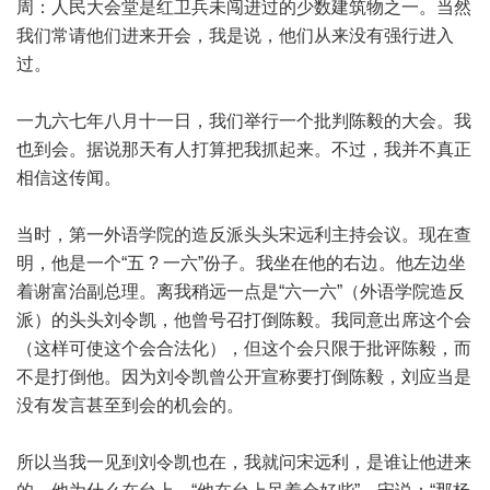
周：人民大会堂是红卫兵未闯进过的少数建筑物之一。当然
我们常请他们进来开会，我是说，他们从来没有强行进入
过。
一九六七年八月十一日，我们举行一个批判陈毅的大会。我
也到会。据说那天有人打算把我抓起来。不过，我并不真正
相信这传闻。
当时，第一外语学院的造反派头头宋远利主持会议。现在查
明，他是一个“五 ? 一六”份子。我坐在他的右边。他左边坐
着谢富治副总理。离我稍远一点是“六一六”（外语学院造反
派）的头头刘令凯，他曾号召打倒陈毅。我同意出席这个会
（这样可使这个会合法化），但这个会只限于批评陈毅，而
不是打倒他。因为刘令凯曾公开宣称要打倒陈毅，刘应当是
没有发言甚至到会的机会的。
所以当我一见到刘令凯也在，我就问宋远利，是谁让他进来