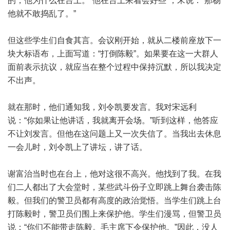
的，他为什么在台上。“他在台上呆着会好些”，宋说：“那杨
他就不敢捣乱了。”
但这些学生们自食其言。会议刚开始，就从二楼前座放下一
块大标语布，上面写道：“打倒陈毅”。如果要在这一大群人
面前表示抗议，就应当在整个过程中保持沉默，所以我决定
不出声。
就在那时，他们通知我，刘令凯要发言。我对宋远利
说：“你如果让他讲话，我就离开会场。”听到这样，他答应
不让刘发言。但他在这问题上又一次失信了。当我出去休息
一会儿时，刘令凯上了讲坛，讲了话。
谢富治当时也在台上，他对这很不高兴。他找到了我。在我
们二人都出了大会堂时，某些武斗份子立即跳上舞台袭击陈
毅。但我们的警卫员都有高度的政治觉悟。当学生们跳上台
打陈毅时，警卫员们围上来保护他。学生们漫骂，但警卫员
说：“你们不能带走陈毅。毛主席下令保护他。”因此，没人