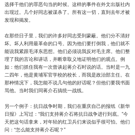
选择干他们的罪恶勾当的时候。这样的事件在外文出版社内
出现过。几个好同志被谋杀了。所有这一切，直到去年才被
发现和揭发。
在那些日子里，我们的许多好同志受到蒙蔽。他们分不清好
坏。坏人利用最革命的口号。因为他们要打倒我，他们就不
能说我紧跟毛泽东思想。他们必须说我反对毛主席。他们整
理了我的言论和讲话，并断章取义地证明他们的观点。例
如：他们抓住我有一次曾谈起蒋介石时说的话。当时是一九
二四年，他是黄埔军官学校的校长，而我是政治部主任。在
那种情况下，我怎能不说几句他的好话呢？但他们要我书面
骂他。当时我们同蒋介石搞统一战线。
另一个例子：抗日战争时期，我们在重庆自己的报纸《新华
日报》上写过：“我们支持蒋介石将抗日战争进行到底。”今
天把这句话拿来，对年轻的红卫兵们来说似乎很可怕。他们
问：“怎么能支持蒋介石呢？”