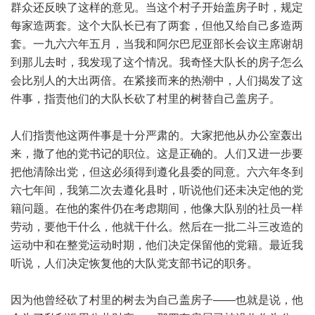
群众还反映了这样的意见。当这个村子开始盖房子时，规定
每家造两套。这个大队长已有了两套，但他又给自己多造两
套。一九六六年五月，当我和阿尔巴尼亚部长会议主席谢胡
到那儿去时，我发现了这个情况。我奇怪大队长的房子怎么
会比别人的大出两倍。在紧接而来的热潮中，人们揭发了这
件事，指责他们的大队长砍了村里的树替自己盖房子。
人们指责他这两件事是十分严肃的。大家把他从办公室轰出
来，撒了他的党书记的职位。这是正确的。人们又进一步要
把他清除出党，但这必须得到遵化县委的同意。六六年冬到
六七年间，我第二次去遵化县时，听说他们还未决定他的党
籍问题。在他的案件仍在考虑期间，他像大队别的社员一样
劳动，要他干什么，他就干什么。然后在一批二斗三改造的
运动中和在整党运动时期，他们决定保留他的党籍。最近我
听说，人们决定恢复他的大队党支部书记的职务。
因为他曾经砍了村里的树去为自己盖房子——也就是说，他