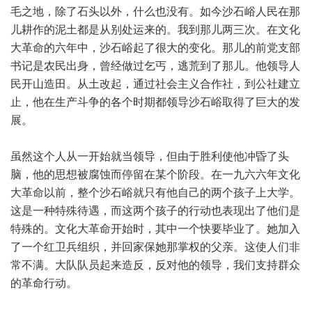
毛之地，除了石头以外，什么也没有。如今沙石峪人民在那
儿耕作的泥土都是从别处运来的。我到那儿两三次。在文化
大革命的六年中，沙石峪起了很大的变化。那儿的前党支部
书记是农民出身，曾经做过乞丐，逃荒到了那儿。他领导人
民开山造田。从土改起，通过社会主义合作社，到公社建立
止，他在生产斗争的各个时期都领导沙石峪取得了巨大的发
展。
虽然这个人从一开始就当领导，但由于胜利使他冲昏了头
脑，他的思想被腐蚀而停留在某个阶段。在一九六六年文化
大革命以前，整个沙石峪就只有他自己的两个孩子上大学。
这是一种特殊待遇，而这两个孩子的行动也表现出了他们是
特殊的。文化大革命开始时，其中一个快要毕业了。她加入
了一个红卫兵组织，并回家保她那掌权的父亲。这使人们非
常不满。大队队员起来造反，反对他的领导，我们支持群众
的革命行动。