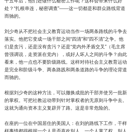
十五年后，他们还做什么秘密工作呢？这样会带来什么好
处？“扎根串连，秘密调查”——这一切都是和群众路线背道
而驰的。
刘少奇从不把社会主义教育运动当作一场两条路线的斗争去
落实。他把它变成一场干部之间“四清”和“四不清”之争。他
们是贪污，还是没有贪污？还是“党内外矛盾交叉”（毛主席
曾强调说，走资派在党内），或好人坏人之间的斗争？由此
看来，他一点也不要阶级路线。这样对待社会主义教育运动
是完全和阶级斗争、两条路践和两条道路的斗争的理论背道
而驰的。
根据刘少奇的这种方法，可以撤换成批的干部并使另一批新
的掌权。可把社教运动带到针对掌权者的无原则斗争中去。
这就为通向资本主义复辟开了路。这是非常危险的。
在座的一位在中国居住的美国人：在刘的路线下工作，干样
样事情都得根据一个人是否喜欢别人。一个人掌了权，别人