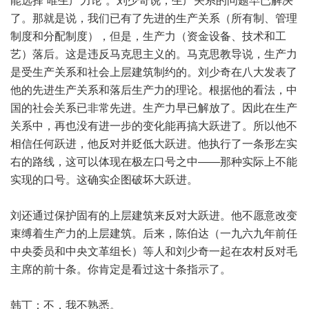
能选择“唯生产力论”。刘少奇说，生产关系的问题早已解决
了。那就是说，我们已有了先进的生产关系（所有制、管理
制度和分配制度），但是，生产力（资金设备、技术和工
艺）落后。这是违反马克思主义的。马克思教导说，生产力
是受生产关系和社会上层建筑制约的。刘少奇在八大发表了
他的先进生产关系和落后生产力的理论。根据他的看法，中
国的社会关系已非常先进。生产力早已解放了。因此在生产
关系中，再也没有进一步的变化能再搞大跃进了。所以他不
相信任何跃进，他反对并贬低大跃进。他执行了一条形左实
右的路线，这可以体现在极左口号之中——那种实际上不能
实现的口号。这确实企图破坏大跃进。
刘还通过保护固有的上层建筑来反对大跃进。他不愿意改变
束缚着生产力的上层建筑。后来，陈伯达（一九六九年前任
中央委员和中央文革组长）等人和刘少奇一起在农村反对毛
主席的前十条。你肯定是看过这十条指示了。
韩丁：不，我不熟悉。