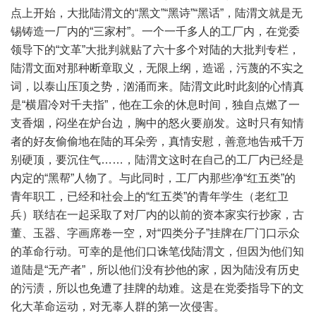
点上开始，大批陆渭文的“黑文”“黑诗”“黑话”，陆渭文就是无
锡铸造一厂内的“三家村”。一个一千多人的工厂内，在党委
领导下的“文革”大批判就贴了六十多个对陆的大批判专栏，
陆渭文面对那种断章取义，无限上纲，造谣，污蔑的不实之
词，以泰山压顶之势，汹涌而来。陆渭文此时此刻的心情真
是“横眉冷对千夫指”，他在工余的休息时间，独自点燃了一
支香烟，闷坐在炉台边，胸中的怒火要崩发。这时只有知情
者的好友偷偷地在陆的耳朵旁，真情安慰，善意地告戒千万
别硬顶，要沉住气……，陆渭文这时在自己的工厂内已经是
内定的“黑帮”人物了。与此同时，工厂内那些净“红五类”的
青年职工，已经和社会上的“红五类”的青年学生（老红卫
兵）联结在一起采取了对厂内的以前的资本家实行抄家，古
董、玉器、字画席卷一空，对“四类分子”挂牌在厂门口示众
的革命行动。可幸的是他们口诛笔伐陆渭文，但因为他们知
道陆是“无产者”，所以他们没有抄他的家，因为陆没有历史
的污渍，所以也免遭了挂牌的劫难。这是在党委指导下的文
化大革命运动，对无辜人群的第一次侵害。