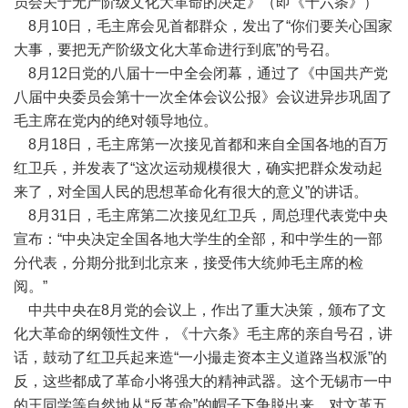
员会关于无产阶级文化大革命的决定》（即《十六条》）
8月10日，毛主席会见首都群众，发出了“你们要关心国家
大事，要把无产阶级文化大革命进行到底”的号召。
8月12日党的八届十一中全会闭幕，通过了《中国共产党
八届中央委员会第十一次全体会议公报》会议进异步巩固了
毛主席在党内的绝对领导地位。
8月18日，毛主席第一次接见首都和来自全国各地的百万
红卫兵，并发表了“这次运动规模很大，确实把群众发动起
来了，对全国人民的思想革命化有很大的意义”的讲话。
8月31日，毛主席第二次接见红卫兵，周总理代表党中央
宣布：“中央决定全国各地大学生的全部，和中学生的一部
分代表，分期分批到北京来，接受伟大统帅毛主席的检
阅。”
中共中央在8月党的会议上，作出了重大决策，颁布了文
化大革命的纲领性文件，《十六条》毛主席的亲自号召，讲
话，鼓动了红卫兵起来造“一小撮走资本主义道路当权派”的
反，这些都成了革命小将强大的精神武器。这个无锡市一中
的王同学等自然地从“反革命”的帽子下争脱出来，对文革五