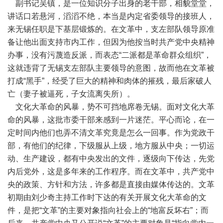
副书记吴镇，是一位知识分子出身的老干部，相貌堂堂，
讲话口若悬河，滔滔不绝，本当是内定省委领导的接班人，
来无锡任职是下基层锻炼的。在文革中，支左部队领导原准
备让他出面支持市内工作，但因为他按当时共产党中央精神
办事，没有污蔑造反派，而表态“二派都是革命群众组织”，
这就违背了无锡支左部队主要领导的意图，故而他在文革被
打成“黑手”，经受了巨大的精神和肉体的摧残，最后家破人
亡（妻子被逼死，子女流离失所）。
文化大革命的风暴，势不可挡地席卷无锡。面对文化大革
命的风暴，这批市委干部来感到一片迷茫。平心而论，在一
定时间内他们也弄不清文革究竟是怎么一回事。作为党政干
部，有他们的纪律，下级服从上级，地方服从中央；一切运
动、生产建设，都有中央发出的文件，逐级向下传达，先党
内后党外，这是多年来的工作程序。而在文革中，共产党中
央的政策、方针和方法，许多都是直接由媒体传达的。文革
初期由刘少奇主持工作时下达的有关开展文化大革命的文
件，是把“文革”的主要对象指向社会上的“地富反坏右”；而