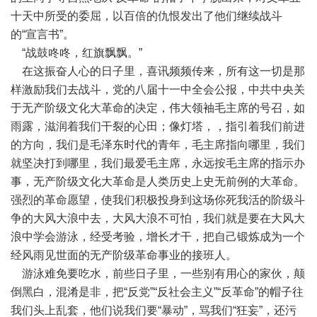
十天中所受的委屈，以百倍的仇恨发出了他们继续战斗
的“宣言书”。
“战鼓咚咚，红旗飘飘。”
在这振奋人心的日子里，喜讯频频传来，所有这一切是那
样激励我们去战斗，党的八届十一中全会公报，中共中央关
于无产阶级文化大革命的决定，伟大领袖毛主席的号召，如
雨露，滋润着我们干裂的心田；像灯塔，，指引着我们前进
的方向，我们是毛泽东时代的青年，毛主席指向哪里，我们
就坚决打到哪里，我们最爱毛主席，永远按毛主席的指示办
事，无产阶级文化大革命是人类历史上史无前例的大革命。
强烈的革命愿望，使我们积极投身到这场你死我活的阶级斗
争的大风大浪中去，大风大浪不可怕，我们就是要在大风大
浪中学会游泳，经受考验，增长才干，把自己锻炼成为一个
经风雨见世面的无产阶级革命事业的接班人。
游泳难免要吃水，前些日子里，一些别有用心的家伙，颠
倒黑白，混淆是非，把“反党”“反社会主义”“反革命”的帽子往
我们头上乱套，他们说我们要“暴动”，骂我们“狂妄”，还污