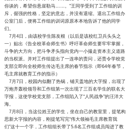
你谈的，希望你悬崖勒马……。”王同学受到了工作组的训
斥，倔强的性格，坚定的意志，并没有退缩。退出工作组办
公室门后，便将工作组的训词原原本本地告诉了他的同学
们。
7月4日，由该校学生陈友根（以后是该校红卫兵头头之
一）贴出《告全校革命师生书》呼吁革命师生要牢牢掌握，
斗争的大方向，把斗争矛头指向党内一小撮走资本主义道路
的当权派。并对工作组提出了一连串的责问，还责令学校党
支部立即向全校师生传达毛主席的春节指示（即64年春节，
毛主席就教育工作的指示）
7月7日，校园内似翻了热锅，铺天盖地的大字报，出现了
万炮齐轰校领导和工作组第一次出现了三百名学生的联名大
字报，这使学校党支部，工作组陷入了“人民战争”的汪洋大
海。
7月8日，当这位姓王的学生，坐在自己的教室里，提笔构
思新大字报的内容，刚提笔写完“伟大领袖毛主席教育我
们”这十一个字，工作组组长带了5.6名工作组成员闯进了教