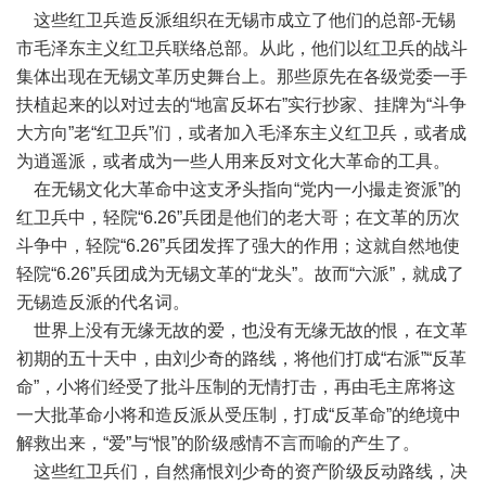
这些红卫兵造反派组织在无锡市成立了他们的总部-无锡
市毛泽东主义红卫兵联络总部。从此，他们以红卫兵的战斗
集体出现在无锡文革历史舞台上。那些原先在各级党委一手
扶植起来的以对过去的“地富反坏右”实行抄家、挂牌为“斗争
大方向”老“红卫兵”们，或者加入毛泽东主义红卫兵，或者成
为逍遥派，或者成为一些人用来反对文化大革命的工具。
在无锡文化大革命中这支矛头指向“党内一小撮走资派”的
红卫兵中，轻院“6.26”兵团是他们的老大哥；在文革的历次
斗争中，轻院“6.26”兵团发挥了强大的作用；这就自然地使
轻院“6.26”兵团成为无锡文革的“龙头”。故而“六派”，就成了
无锡造反派的代名词。
世界上没有无缘无故的爱，也没有无缘无故的恨，在文革
初期的五十天中，由刘少奇的路线，将他们打成“右派”“反革
命”，小将们经受了批斗压制的无情打击，再由毛主席将这
一大批革命小将和造反派从受压制，打成“反革命”的绝境中
解救出来，“爱”与“恨”的阶级感情不言而喻的产生了。
这些红卫兵们，自然痛恨刘少奇的资产阶级反动路线，决