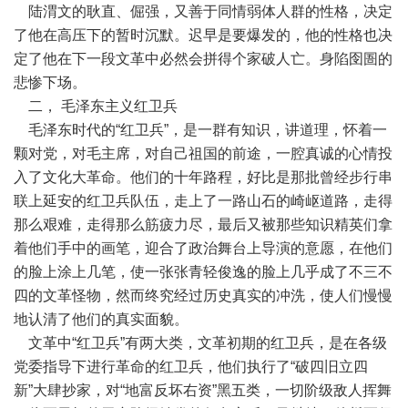
陆渭文的耿直、倔强，又善于同情弱体人群的性格，决定
了他在高压下的暂时沉默。迟早是要爆发的，他的性格也决
定了他在下一段文革中必然会拼得个家破人亡。身陷囹圄的
悲惨下场。
二， 毛泽东主义红卫兵
毛泽东时代的“红卫兵”，是一群有知识，讲道理，怀着一
颗对党，对毛主席，对自己祖国的前途，一腔真诚的心情投
入了文化大革命。他们的十年路程，好比是那批曾经步行串
联上延安的红卫兵队伍，走上了一路山石的崎岖道路，走得
那么艰难，走得那么筋疲力尽，最后又被那些知识精英们拿
着他们手中的画笔，迎合了政治舞台上导演的意愿，在他们
的脸上涂上几笔，使一张张青轻俊逸的脸上几乎成了不三不
四的文革怪物，然而终究经过历史真实的冲洗，使人们慢慢
地认清了他们的真实面貌。
文革中“红卫兵”有两大类，文革初期的红卫兵，是在各级
党委指导下进行革命的红卫兵，他们执行了“破四旧立四
新”大肆抄家，对“地富反坏右资”黑五类，一切阶级敌人挥舞