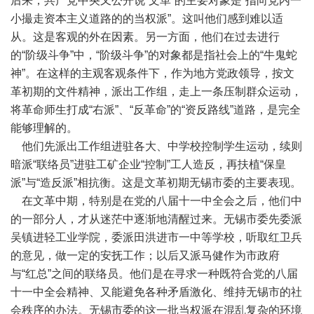
后来，共产党中央又公开说“文革”的主要对象是“指向党内一
小撮走资本主义道路的的当权派”。这叫他们感到难以适
从。这是客观的外在因素。另一方面，他们在过去进行
的“阶级斗争”中，“阶级斗争”的对象都是指社会上的“牛鬼蛇
神”。在这样的主观客观条件下，作为地方党政领导，按文
革初期的文件精神，派出工作组，走上一条压制群众运动，
将革命师生打成“右派”、“反革命”的“资反路线”道路，是完全
能够理解的。
他们先派出工作组进驻各大、中学校控制学生运动，续则
暗派“联络员”进驻工矿企业“控制”工人造反，再扶植“保皇
派”与“造反派”相抗衡。这是文革初期无锡市委的主要表现。
在文革中期，特别是在党的八届十一中全会之后，他们中
的一部分人，才从迷茫中逐渐地清醒过来。无锡市委先委派
吴镇进轻工业学院，委派田洪进市一中等学校，听取红卫兵
的意见，做一定的安抚工作；以后又派马健作为市政府
与“红总”之间的联络员。他们是在寻求一种既符合党的八届
十一中全会精神、又能避免各种矛盾激化、维持无锡市的社
会秩序的办法。无锡市委的这一批当权派在混乱复杂的环境