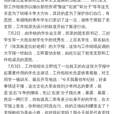
动的重点是整那些走资本主义道路的当权派……”你们党支
部工作组致所以抛出那些所谓“叛徒”“右派”“坏分子”等等这无
非是为了转移斗争大方向，其目的是为了保护你们自己，有
思想，有感情的青年学生们意识了这一点，就终于摆脱了党
支部，工作组原先设计的轨道开始了叛逆行动。
7月2日，由学校的学生会主席，班里的团支部书记，三好
学生等一大批在校学生中的优秀生，上百名学生，联名贴出
了《张其栋是位好老师》的大字报，这张与工作组唱反调的
大字报一经贴出，立即轰动全校，由此引起了校党支部和工
作组成员的震怒。、
7月3日，工作组组长立即找了一位姓王的在这张大字报中
起重要作用的学生去谈话，工作组组长先是铁青着脸，对王
同学一顿训斥。最后开导地说：“今天我看你年纪轻，好多
事情还不懂，这次文化大革命按刘少奇同志的要求，就
是‘反右’斗争的继续，先让‘右派’分子跳出来，暴露、暴露，
然后一网打尽，你知道高二班有多少出身不好的学生，在大
字报上签名，你和他们同流合污，你的立场站到哪里去了？
党报称你为革命小将，你对得起党吗？我今天就是代表党找