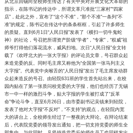
从北京回锡向全校师生传达了有关中央对开展文化大革命的
指示，在陈书记的传达中，所谓文革只准批“三家村”“四家
店”，处此之外，宣布了“这个不准”，“那个不准”一条列“不
准”的规定，陈书记在传达中的条条框框，引起了许多师生
的质疑。直到6月1日“人民日报”发表了《横扫一切牛鬼蛇
神》的社论，号召把所谓资产阶级“学者”，“专家”，“权威”祖
师爷打得他们落花流水，威风扫地。次日“人民日报”全文转
载了《欢呼北大的一张大字报》的评论员文章，号召群众起
来造党委的反。同时毛主席又称他为“全国第一张马列主义
大字报”。代表党中央喉舌的“人民日报”发出了毛主席发动群
众起来造反的号召。由轻院631班的学生首先站出来，在校
园内贴在了第一张质问校党委的大字报，他们也经历了无锡
市一中一样的激烈斗争，贴大字报的学生被打成了“反革
命”争论斗争，直至6月26日，由市委副书记吴镇来到轻院，
发表了他对大字报“不反对”，“不支持”的观点，在轻院内宽
大的讲台上，全校师生经过了一整夜的大辩论。在辩论结束
后，代表院党委的领导发出通知，把一切支持党委的师生全
部集中。与此同时，凡坚持造党委反的师生员工也同样发出