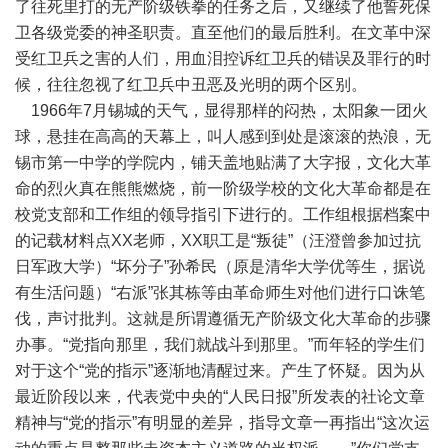
了往死里打的无产阶级铁拳的任务之后，又继续了他誓死保
卫各级党委的神圣职责。直至他们的最后胜利。在文革中深
受红卫兵之害的人们，用血泪控诉红卫兵的错误及罪行的时
候，往往忽视了红卫兵中丑恶及光明的两个区别。
1966年7月锡城的天气，显得那样的闷热，太阳象一团火
球，悬挂在高高的天幕上，叫人感到到处是滚滚的热浪，无
锡市第一中学的学院内，铺天盖地贴满了大字报，文化大革
命的烈火真在熊熊燃烧，前一阶级学校的文化大革命都是在
校党支部和工作组的领导指引下进行的。工作组根据档案中
的记载材料点XX老师，XX职工是“叛徒”（汪澄曾参加过抗
日军政大学）“坏分子”孙希民（原是清华大学优等生，据说
有生活问题）“右派”张其栋等由革命师生对他们进行口诛笔
伐，声讨批判。这就是所谓遵循无产阶级文化大革命的步骤
办事。“党指向那里，我们就战斗到那里。”而年轻的学生们
对于这个“党的指示”逐渐地清醒过来。产生了怀疑。因为从
最近阶段以来，代表党中央的“人民日报”所发表的社论文章
精神与“党的指示”有明显的差异，指导文章一再指出“这次运