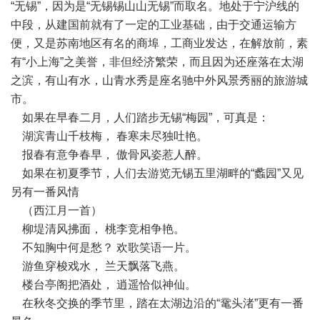
“无锡”，因为是“无锡锡山山无锡”而取名。地处于宁沪线的
中段，从建国前就有了一定的工业基础，由于交通运输方
便，又是苏南地区有名的商埠，工商业发达，在解放前，素
有“小上海”之美誉，非但经济繁荣，而且因为还座落在太湖
之滨，有山有水，山青水秀是座名驰中外风景秀丽的旅游城
市。
如果在早春二月，人们踏步无锡“梅园”，可真是：
湖滨青山千枝梅， 春寒未尽独吐艳。
报春有意争春早， 傲骨风姿惹人醉。
如果在初夏季节，人们去游览无锡五里湖畔的“蠡园”又见
另有一番风情
（西江月一首）
柳堤清风拂面， 桃李竞相争艳。
不知胸中何是愁？ 欢歌笑语一片。
游鱼穿梭戏水， 兰天飘落飞燕。
楼台亭阁把酒处， 逍遥恰似神仙。
在秋冬交换的季节里，踏在太湖边沿的“鼋头渚”更有一番