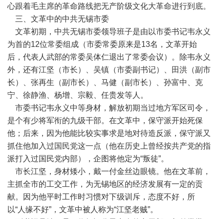
心跟着毛主席的革命路线把无产阶级文化大革命进行到底。
三、文革中的中共无锡市委
文革初期，中共无锡市委领导班子是由以市委书记韦永义
为首的12位常委组成（市委常委原来是13名，文革开始
后，代表人武部的常委吴体仁退出了常委会议）。除韦永义
外，还有江坚（市长）、吴镇（市委副书记）、田洪（副市
长）、张再生（副市长）、马健（副市长）、孙富中、克
宁、徐静渔、杨增、宗毅、任贵发等人。
市委书记韦永义中等身材，解放初期当过地方军区司令，
是个有少将军衔的九级干部。在文革中，保守派开始死保
他；后来，因为他能比较实事求是地对待造反派，保守派又
抓住他加入过国民党这一点（他在历史上曾经按共产党的指
派打入过国民党内部），企图将他定为“叛徒”。
市长江坚，身材矮小，戴一付金丝边眼镜。他在文革前，
主抓全市的工交工作，为无锡地区的经济发展有一定的贡
献。因为他平时工作时习惯对下级训斥，态度不好，所
以“人缘不好”，文革中被人称为“江坚老贼”。