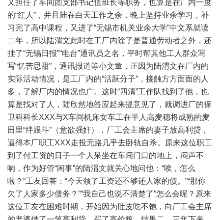
又担任了车间团支部书记值班长等职务，也算是在厂内一度
的“红人”，并且陆在白天工作之余，晚上坚持业余学习，补
习完了高中课程，又进了“无锡市机关业余大学”中文系就读
二年，所以陆渭文此时在工厂内除了是普通劳动者之外，还
挂了“无锡日报”“电台”通讯员之名，平时帮其他工人群众写
写“忆苦思甜”，通讯报道等小文章，正因为陆渭文在厂内的
实际活动情况，是工厂内的“活跃分子”，接触方方面面的人
多，了解厂内的情况也广。这时“四清”工作队找到了他，也
算是找对了人，陆欣然地答应起来提意见了，就调进厂的保
卫科科长XXX与X车间机床女车工在半人高麦穗将成熟的麦
田里“绊跟斗”（意欲强奸），厂工会主席的妻子放高利贷，
逼得本厂职工XXX走投无路几乎去卧轨自杀。原来这位职工
到了付工资的日子一个人呆坐在车间门口的地上，闷声不
响，作为好管“闲事”的陆渭文就关心地问他：“唉，怎么
啦？”工友回答：“今天领了工资还不够还人家的债。”“那你
欠了人家多少债务？”“我自己也说不清楚了”怎么会呢？原来
这位工友在困难时期，开始因为肚皮吃不饱，向厂工会主席
的老婆借了一笔高利贷，买了高价粮，结果二、三年下来，