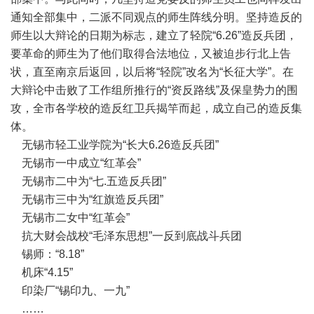
通知全部集中，二派不同观点的师生阵线分明。坚持造反的
师生以大辩论的日期为标志，建立了轻院“6.26”造反兵团，
要革命的师生为了他们取得合法地位，又被迫步行北上告
状，直至南京后返回，以后将“轻院”改名为“长征大学”。在
大辩论中击败了工作组所推行的“资反路线”及保皇势力的围
攻，全市各学校的造反红卫兵揭竿而起，成立自己的造反集
体。
无锡市轻工业学院为“长大6.26造反兵团”
无锡市一中成立“红革会”
无锡市二中为“七.五造反兵团”
无锡市三中为“红旗造反兵团”
无锡市二女中“红革会”
抗大财会战校“毛泽东思想”一反到底战斗兵团
锡师：“8.18”
机床“4.15”
印染厂“锡印九、一九”
……