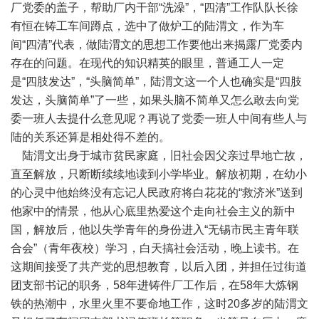
厂党委的盖子，帮助厂内干部“洗澡”，“四清”工作队队长徐
有恒在铸工车间蹲点，选中了做炉工的陆渭文，作为车
间“四清”代表，做陆渭文的思想工作要他出来揭露厂党委内
存在的问题。在现代的知识精英的眼里，普通工人一定
是“四肢发达”，“头脑简单”，陆渭文这一个人也确实是“四肢
发达，头脑简单”了一些，如果头脑不简单又怎么敢去向党
委一班人去提什么意见呢？再说了党委一班人中间有些人与
陆的关系还算是相处得不差的。
陆渭文出身于城市贫民家庭，旧社会因父亲过早地亡故，
直至解放，只断断续续地读到小学毕业。解放初期，在幼小
的心灵中他始终没有忘记人民政府将白花花的“救济米”送到
他家中的情景，他从心底里热爱这个走向社会主义的新中
国，解放后，他以失学青年的身份进入“无锡市民主青年联
合会”（青年夜校）学习，白天搞社会活动，晚上读书。在
这期间接受了共产党的思想教育，以后入团，并担任过街道
团支部书记的职务，58年进铸件厂工作后，在58年大炼钢
铁的热潮中，水里火里不要命地工作，这时20多岁的陆渭文