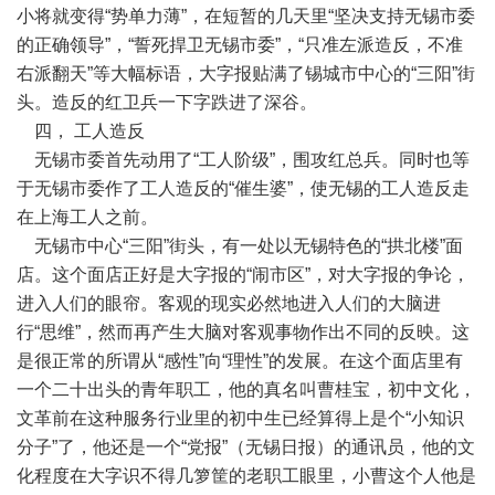
小将就变得“势单力薄”，在短暂的几天里“坚决支持无锡市委
的正确领导”，“誓死捍卫无锡市委”，“只准左派造反，不准
右派翻天”等大幅标语，大字报贴满了锡城市中心的“三阳”街
头。造反的红卫兵一下字跌进了深谷。
四， 工人造反
无锡市委首先动用了“工人阶级”，围攻红总兵。同时也等
于无锡市委作了工人造反的“催生婆”，使无锡的工人造反走
在上海工人之前。
无锡市中心“三阳”街头，有一处以无锡特色的“拱北楼”面
店。这个面店正好是大字报的“闹市区”，对大字报的争论，
进入人们的眼帘。客观的现实必然地进入人们的大脑进
行“思维”，然而再产生大脑对客观事物作出不同的反映。这
是很正常的所谓从“感性”向“理性”的发展。在这个面店里有
一个二十出头的青年职工，他的真名叫曹桂宝，初中文化，
文革前在这种服务行业里的初中生已经算得上是个“小知识
分子”了，他还是一个“党报”（无锡日报）的通讯员，他的文
化程度在大字识不得几箩筐的老职工眼里，小曹这个人他是