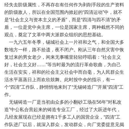
经失去阶级属性，不再存在有任何作为剥削手段的生产资料
的阶级敌人，所以在全国范围内掀起的“四清运动”中，就不
是“社会主义与资本主义的矛盾”，而是“四清与四不清”的矛
盾，一位是党中央主席，一位是国家主席，两种截然不同的
观点，奠定了文革中两大派群众组织的思想基础。
一九六五年冬季，锡城社会上一片祥和之气，和全国大多
数地方一样，路不拾遗，夜不闭户。刚从三年自然灾害中恢
复过来的男女老少，闲来无事嘴里轻轻哼唱着：“社会主义
好，社会主义好……”等当时最为的流行革命歌曲，为自己
生活在安实，祥和的社会主义社会中而自毫，为人民群众生
活水平蒸蒸日上而欢欣鼓舞。此时按中央的指示，有一
个“四清”工作队，静悄悄地来到了“无锡铸造厂”开展“四清”工
作。
无锡铸造一厂是当初由众多的小翻砂工场在56年“对私改
造”中公私合营起来的铸造专业工厂，经过了大跃进年代，
几经发展现在已经是拥有1千多工人的国营企业，“四清”工
作队进厂以后，就深入群众，发动群众，向厂党委提意见揭