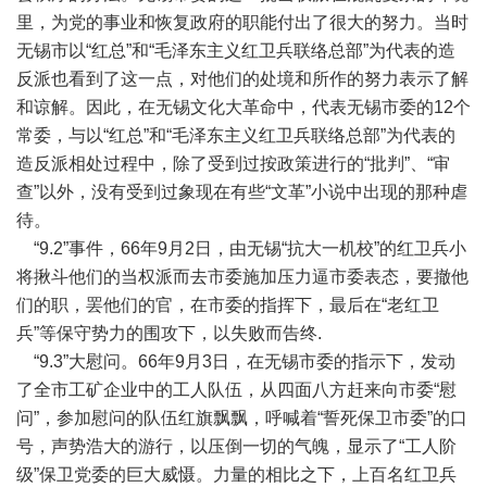
里，为党的事业和恢复政府的职能付出了很大的努力。当时
无锡市以“红总”和“毛泽东主义红卫兵联络总部”为代表的造
反派也看到了这一点，对他们的处境和所作的努力表示了解
和谅解。因此，在无锡文化大革命中，代表无锡市委的12个
常委，与以“红总”和“毛泽东主义红卫兵联络总部”为代表的
造反派相处过程中，除了受到过按政策进行的“批判”、“审
查”以外，没有受到过象现在有些“文革”小说中出现的那种虐
待。
“9.2”事件，66年9月2日，由无锡“抗大一机校”的红卫兵小
将揪斗他们的当权派而去市委施加压力逼市委表态，要撤他
们的职，罢他们的官，在市委的指挥下，最后在“老红卫
兵”等保守势力的围攻下，以失败而告终.
“9.3”大慰问。66年9月3日，在无锡市委的指示下，发动
了全市工矿企业中的工人队伍，从四面八方赶来向市委“慰
问”，参加慰问的队伍红旗飘飘，呼喊着“誓死保卫市委”的口
号，声势浩大的游行，以压倒一切的气魄，显示了“工人阶
级”保卫党委的巨大威慑。力量的相比之下，上百名红卫兵