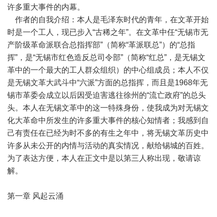
许多重大事件的内幕。
作者的自我介绍：本人是毛泽东时代的青年，在文革开始
时是一个工人，现已步入“古稀之年”。在文革中任“无锡市无
产阶级革命派联合总指挥部”（简称“革派联总”）的“总指
挥”，是“无锡市红色造反总司令部”（简称“红总”，是无锡文
革中的一个最大的工人群众组织）的中心组成员；本人不仅
是无锡文革大武斗中“六派”方面的总指挥，而且是1968年无
锡市革委会成立以后因受迫害逃往徐州的“流亡政府”的总头
头。本人在无锡文革中的这一特殊身份，使我成为对无锡文
化大革命中所发生的许多重大事件的核心知情者；我感到自
己有责任在已经为时不多的有生之年中，将无锡文革历史中
许多从未公开的内情与活动的真实情况，献给锡城的百姓。
为了表达方便，本人在正文中是以第三人称出现，敬请谅
解。
第一章 风起云涌