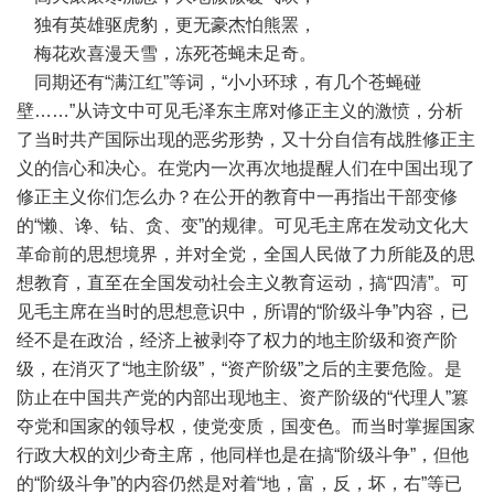
独有英雄驱虎豹，更无豪杰怕熊罴，
梅花欢喜漫天雪，冻死苍蝇未足奇。
同期还有“满江红”等词，“小小环球，有几个苍蝇碰
壁……”从诗文中可见毛泽东主席对修正主义的激愤，分析
了当时共产国际出现的恶劣形势，又十分自信有战胜修正主
义的信心和决心。在党内一次再次地提醒人们在中国出现了
修正主义你们怎么办？在公开的教育中一再指出干部变修
的“懒、谗、钻、贪、变”的规律。可见毛主席在发动文化大
革命前的思想境界，并对全党，全国人民做了力所能及的思
想教育，直至在全国发动社会主义教育运动，搞“四清”。可
见毛主席在当时的思想意识中，所谓的“阶级斗争”内容，已
经不是在政治，经济上被剥夺了权力的地主阶级和资产阶
级，在消灭了“地主阶级”，“资产阶级”之后的主要危险。是
防止在中国共产党的内部出现地主、资产阶级的“代理人”篡
夺党和国家的领导权，使党变质，国变色。而当时掌握国家
行政大权的刘少奇主席，他同样也是在搞“阶级斗争”，但他
的“阶级斗争”的内容仍然是对着“地，富，反，坏，右”等已