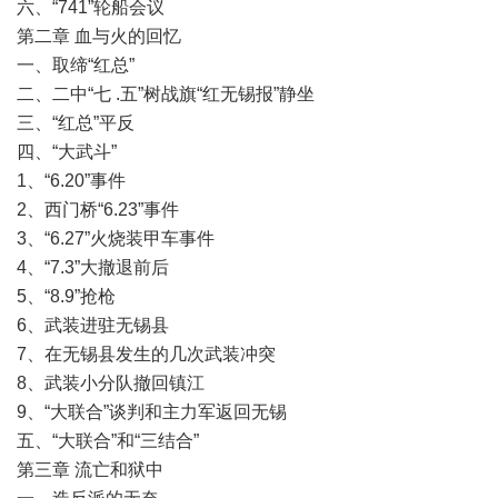
六、“741”轮船会议
第二章 血与火的回忆
一、取缔“红总”
二、二中“七 .五”树战旗“红无锡报”静坐
三、“红总”平反
四、“大武斗”
1、“6.20”事件
2、西门桥“6.23”事件
3、“6.27”火烧装甲车事件
4、“7.3”大撤退前后
5、“8.9”抢枪
6、武装进驻无锡县
7、在无锡县发生的几次武装冲突
8、武装小分队撤回镇江
9、“大联合”谈判和主力军返回无锡
五、“大联合”和“三结合”
第三章 流亡和狱中