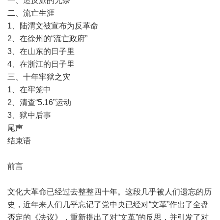
一、造反派的无奈
二、流亡生涯
1、陆渭文被宣布为反革命
2、在徐州的“流亡政府”
3、在山东的日子里
4、在浙江的日子里
三、十年牢狱之灾
1、在牢笼中
2、清查“5.16”运动
3、狱中后事
尾声
结束语
前言
文化大革命已经过去整整四十年。这段几乎被人们遗忘的历
史，近年来人们几乎忘记了党中央已经对“文革”作出了全盘
否定的《决议》，重新提出了对“文革”的反思，并引发了对