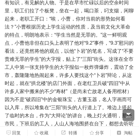
有知识，有见解的人物。于是在早市忙碌以后的空余时间
里，职工们拉了个板凳，坐在一起，喝口茶，叼支烟，闲聊
起来，老职工开口：“唉，小曹，你对当前的形势如何看
法？”小曹根据历史上学生运动的性质，及当前文化大革命
的特点，明朗地表示：“学生当然是无罪的。”这一鲜明观
点，小曹他非但在口头上表明了他对“9.2”事件，“9.3”慰问的
看法，还竟然将他的观点，以他“卜岩”的笔名，写成了“不要
责难无罪的学生”的大字报，贴上了“三阳”街头。这张在全市
工人中第一张支持学生的大字报似一枚炸弹爆炸，震动了全
市，轰隆隆地热闹起来，许多人要找这个“卜岩”辩论，从这
时起，就在“拱北楼”的店门外面，在老红卫兵破“四旧”中从
许多人家中搬来的不少“寿材”（是尚未亡故老人备用棺材）
因为不是“破四旧”中的金银珠宝，古董玉器，名人字画而可
以入库，所以堆集在“三阳”街头的人行道上了。堆边上搭起
了临时的木台，作为“大辩论”的讲台，晚上灯火通明，那些
市民，下班后的工人，人山人海地围挤在台下，都想去听听
双方辩论的观点。在这个“论台”的附近，有人贴出了“老子英
回复
收藏
转播
分享
淘帖