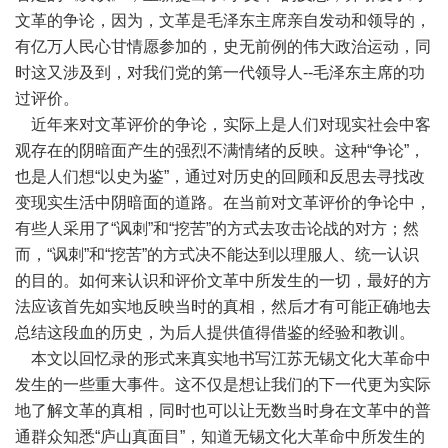
文革的争论，因为，文革是毛泽东主席亲自发动和领导的，
有亿万人民心甘情愿参加的，史无前例的伟大政治运动，同
时这又涉及到，对我们党的第一代领导人--毛泽东主席的功
过评价。
近年来对文革评价的争论，实际上是人们对现实社会中客
观存在的阴暗面产生的强烈不满情绪的反映。这种“争论”，
也是人们想“以史为鉴”，通过对历史的回顾和反思去寻找改
变现实生活中阴暗面的道路。在当前对文革评价的争论中，
有些人采用了“讽刺”和“挖苦”的方式去攻击论战的对方；然
而，“讽刺”和“挖苦”的方式决不能达到以理服人、统一认识
的目的。如何来认识和评价文革中所发生的一切，最好的方
法应该首先如实地反映当时的真相，然后才有可能正确地去
总结这段血的历史，为后人提供值得借鉴的经验和教训。
本文以回忆录的形式来真实地书写江苏无锡文化大革命中
发生的一些重大事件。这不仅是想让我们的下一代更为实际
地了解文革的真相，同时也可以让无数当时身在文革中的普
通群众知悉“庐山真面目”，知道无锡文化大革命中所发生的