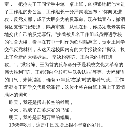
室，一把抢去了王同学手中笔，桌上纸，凶狠狠地把他带进
了工作组的办公室，工作组长十分严肃地宣布：“你向党进
攻，反党支部，成了大胆妄为的反革命。现在我宣布，撤消
你团支部书记职务，隔离审查，从现在起，你必须老老实实
地交代自己的反党罪行。”接着被几名工作组成员押进学校
的宿舍大楼，看押在其中一间作为临时隔离室，责令王同学
交代反党材料，从这天起校园内有的大字报被全部撕毁，换
上了全新的大幅标语。“坚决粉碎陈、王向党的猖狂进
攻。”，“揪出陈、王为首的反革命分子是我校文化大革命的
伟大胜利”“陈、王必须向全校师生低头认罪”等等。大幅标语
的口气，来势汹汹，确有57年反“右派“时的那种气派。工作
组勒令王同学交代反党罪行，这位小将在白纸上写上了豪情
满怀的词句：
昨天，我还是搏击长空的雄鹰，
今天，我成了跌落深谷的鸟雀，
明天，我将是展翅万里的鲲鹏。
1966年8月，这是中国政坛上很不寻常的岁月。