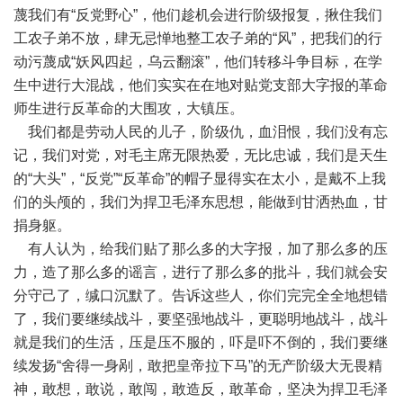
蔑我们有“反党野心”，他们趁机会进行阶级报复，揪住我们
工农子弟不放，肆无忌惮地整工农子弟的“风”，把我们的行
动污蔑成“妖风四起，乌云翻滚”，他们转移斗争目标，在学
生中进行大混战，他们实实在在地对贴党支部大字报的革命
师生进行反革命的大围攻，大镇压。
我们都是劳动人民的儿子，阶级仇，血泪恨，我们没有忘
记，我们对党，对毛主席无限热爱，无比忠诚，我们是天生
的“大头”，“反党”“反革命”的帽子显得实在太小，是戴不上我
们的头颅的，我们为捍卫毛泽东思想，能做到甘洒热血，甘
捐身躯。
有人认为，给我们贴了那么多的大字报，加了那么多的压
力，造了那么多的谣言，进行了那么多的批斗，我们就会安
分守己了，缄口沉默了。告诉这些人，你们完完全全地想错
了，我们要继续战斗，要坚强地战斗，更聪明地战斗，战斗
就是我们的生活，压是压不服的，吓是吓不倒的，我们要继
续发扬“舍得一身剐，敢把皇帝拉下马”的无产阶级大无畏精
神，敢想，敢说，敢闯，敢造反，敢革命，坚决为捍卫毛泽