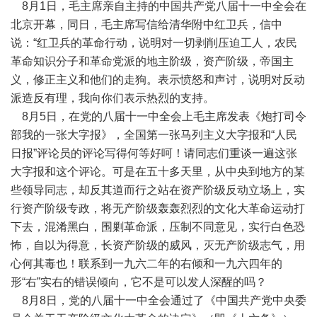
8月1日，毛主席亲自主持的中国共产党八届十一中全会在
北京开幕，同日，毛主席写信给清华附中红卫兵，信中
说：“红卫兵的革命行动，说明对一切剥削压迫工人，农民
革命知识分子和革命党派的地主阶级，资产阶级，帝国主
义，修正主义和他们的走狗。表示愤怒和声讨，说明对反动
派造反有理，我向你们表示热烈的支持。
8月5日，在党的八届十一中全会上毛主席发表《炮打司令
部我的一张大字报》，全国第一张马列主义大字报和“人民
日报”评论员的评论写得何等好呵！请同志们重谈一遍这张
大字报和这个评论。可是在五十多天里，从中央到地方的某
些领导同志，却反其道而行之站在资产阶级反动立场上，实
行资产阶级专政，将无产阶级轰轰烈烈的文化大革命运动打
下去，混淆黑白，围剿革命派，压制不同意见，实行白色恐
怖，自以为得意，长资产阶级的威风，灭无产阶级志气，用
心何其毒也！联系到一九六二年的右倾和一九六四年的
形“右”实右的错误倾向，它不是可以发人深醒的吗？
8月8日，党的八届十一中全会通过了《中国共产党中央委