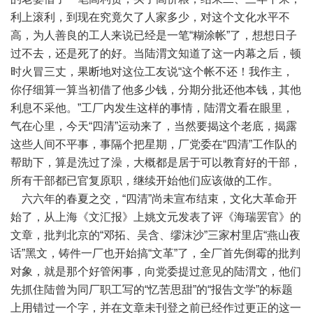
利上滚利，到现在究竟欠了人家多少，对这个文化水平不
高，为人善良的工人来说已经是一笔“糊涂帐”了，想想日子
过不去，还是死了的好。当陆渭文知道了这一内幕之后，顿
时火冒三丈，果断地对这位工友说“这个帐不还！我作主，
你仔细算一算当初借了他多少钱，分期分批还他本钱，其他
利息不采他。”工厂内发生这样的事情，陆渭文看在眼里，
气在心里，今天“四清”运动来了，当然要揭这个老底，揭露
这些人间不平事，事隔个把星期，厂党委在“四清”工作队的
帮助下，算是洗过了澡，大概都是居于可以教育好的干部，
所有干部都已官复原职，继续开始他们应该做的工作。
六六年的春夏之交，“四清”尚未宣布结束，文化大革命开
始了，从上海《文汇报》上姚文元发表了评《海瑞罢官》的
文章，批判北京的“邓拓、吴含、缪沫沙”三家村里店“燕山夜
话”黑文，铸件一厂也开始搞“文革”了，全厂首先倒霉的批判
对象，就是那个好管闲事，向党委提过意见的陆渭文，他们
先抓住陆曾为同厂职工写的“忆苦思甜”的“报告文学”的标题
上用错过一个字，并在文章未刊登之前已经作过更正的这一