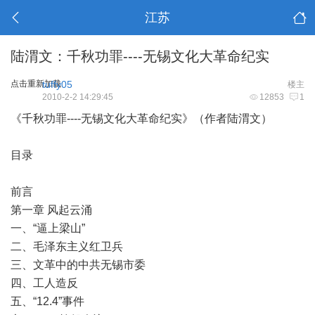
江苏
陆渭文：千秋功罪----无锡文化大革命纪实
点击重新加载
tuffy05
楼主
2010-2-2 14:29:45
12853
1
《千秋功罪----无锡文化大革命纪实》（作者陆渭文）
目录
前言
第一章 风起云涌
一、“逼上梁山”
二、毛泽东主义红卫兵
三、文革中的中共无锡市委
四、工人造反
五、“12.4”事件