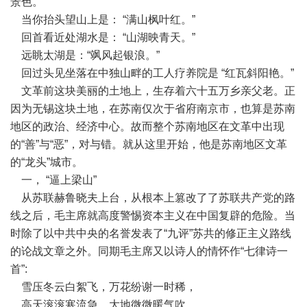
景色。
当你抬头望山上是： “满山枫叶红。”
回首看近处湖水是： “山湖映青天。”
远眺太湖是：“飒风起银浪。”
回过头见坐落在中独山畔的工人疗养院是 “红瓦斜阳艳。”
文革前这块美丽的土地上，生存着六十五万乡亲父老。正
因为无锡这块土地，在苏南仅次于省府南京市，也算是苏南
地区的政治、经济中心。故而整个苏南地区在文革中出现
的“善”与“恶”，对与错。就从这里开始，他是苏南地区文革
的“龙头”城市。
一， “逼上梁山”
从苏联赫鲁晓夫上台，从根本上篡改了了苏联共产党的路
线之后，毛主席就高度警惕资本主义在中国复辟的危险。当
时除了以中共中央的名誉发表了“九评”苏共的修正主义路线
的论战文章之外。同期毛主席又以诗人的情怀作“七律诗一
首”:
雪压冬云白絮飞，万花纷谢一时稀，
高天滚滚寒流急，大地微微暖气吹，