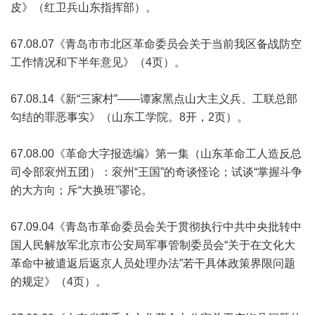
皮》（红卫兵山东指挥部）。
67.08.07《青岛市市北区革命委员会关于当前我区备战防空
工作情况和下半年意见》（4页）。
67.08.14《新“三家村”——谭家黑点山大主义兵、工联总部
勾结的罪恶事实》（山东工学院。8开，2页）。
67.08.00《革命大字报选编》第一集（山东革命工人造反总
司令部衮州五团）：衮州“王国”的奇谈怪论；试谈“掌握斗争
的大方向；斥“大换班”谬论。
67.09.04《青岛市革命委员会关于贯彻执行中共中央批转中
国人民解放军北京市公安局军事管制委员会“关于在文化大
革命中被遣返后返京人员处理办法”若干具体政策界限问题
的规定》（4页）。