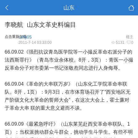
山东
李晓航 山东文革史料编目
点击重新加载
tuffy05
楼主
2011-7-14 03:33:00
5131
0
66.09.02《强烈抗议青岛医学院等一小撮反革命右派分子的
法西斯罪行》（青岛市业余体校。8开，3页）：青医一小撮
反革命分子对市委第一书记张敬焘同志进行人身侮辱。
66.09.04《革命的大串联万岁》（山东化工学院革命串联
队。8开，1页）：9月3日，在市体育场召开了“西安地区无
产阶级文化大革命的誓师大会”，在这次大会上，霍士廉对
于革命大串 联的重大意义避而不谈。
66.09.09《最紧急呼吁》（山东莱芜赴西安革命串联队。1
页）：当权派挑动群众斗群众，挑动学生斗学生。有些不明