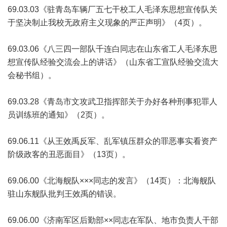
69.03.03《驻青岛车辆厂五七干校工人毛泽东思想宣传队关
于坚决制止我校无政府主义现象的严正声明》（4页）。
69.03.06《八三四一部队千连白同志在山东省工人毛泽东思
想宣传队经验交流会上的讲话》（山东省工宣队经验交流大
会秘书组）。
69.03.28《青岛市文攻武卫指挥部关于办好各种刑事犯罪人
员训练班的通知》（2页）。
69.06.11《从王效禹反军、乱军镇压群众的罪恶事实看资产
阶级政客的丑恶面目》（13页）。
69.06.00《北海舰队×××同志的发言》（14页）：北海舰队
驻山东舰队批判王效禹的错误。
69.06.00《济南军区后勤部××同志在军队、地市负责人干部