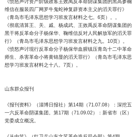
《愤怒声讨资产阶级政客王效禹反革命阴谋集团的黑高参鞠
维信在服装四厂网罗牛鬼蛇神复辟资本主义的滔天罪行》
（青岛市毛泽东思想学习班发言材料之七。6页）。。
《彻底清算王、关、戚、杨成武、王效禹反革命阴谋集团的
黑干将反革命分子杨保华、鞠维信反对人民解放军的滔天罪
行》（青岛市毛泽东思想学习班发言材料之九。10页）。
《愤怒声讨现行反革命分子杨保华血腥镇压青岛十二中革命
师生、杀害革命小将黄锦显的滔天罪行》（青岛市毛泽东思
想学习班发言材料之十八。7页）。
山东群众报刊
《报刊资料》（淄博日报社）第14期（71.07.08）：深挖五
一六反革命阴谋集团。第17期（71.09.02）：新省市（区）
党委成立概况。
《丛中笑》（红卫兵山东文艺革命造反司令部）第4期