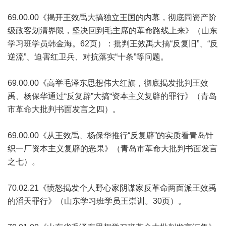
69.00.00《揭开王效禹大搞独立王国的内幕，彻底同资产阶
级政客划清界限，坚决回到毛主席的革命路线上来》（山东
学习班学员韩金海。62页）：批判王效禹大搞“反复旧”、“反
逆流”、迫害红卫兵、对抗落实“十条”等问题。
69.00.00《高举毛泽东思想伟大红旗，彻底揭发批判王效
禹、杨保华通过“反复辟”大搞“资本主义复辟的罪行》（青岛
市革命大批判书面发言之四）。
69.00.00《从王效禹、杨保华推行“反复辟”的实质看青岛针
织一厂资本主义复辟的恶果》（青岛市革命大批判书面发言
之七）。
70.02.21《愤怒揭发个人野心家阴谋家反革命两面派王效禹
的滔天罪行》（山东学习班学员王崇训。30页）。