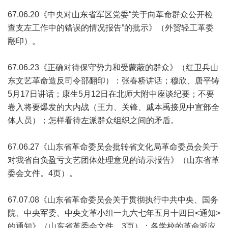
67.06.20《中央对山东省军区党委“关于向革命群众公开检
查支左工作中的错误的情况报告”的批示》（外贸轻工革委
翻印）。
67.06.23《正确对待保守势力和受蒙蔽的群众》（红卫兵山
东文艺革命造反司令部翻印）：张春桥讲话；穆欣、唐平铸
5月17日讲话；康生5月12日在北师大附中座谈纪要；不要
卷入将要爆发的大内战（王力、关锋、戚本禹接见中宣部全
体人员）；怎样看待左派群众组织之间的矛盾。
67.06.27《山东省革命委员会批转省文化局革命委员会关于
对我省自负盈亏文艺团体处理意见的请示报告》（山东省革
委会文件。4页）。
67.07.08《山东省革命委员会关于贯彻执行中共中央、国务
院、中央军委、中央文革小组一九六七年五月十四日<通知>
的通知》（山东省革委会文件。3页）：各学校的革命派应