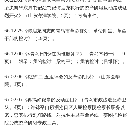
66.12.01《誓死捍卫以毛主席为代表的无产阶级革命路线，
坚决向华东局书记处书记谭启龙执行的资产阶级反动路线猛
烈开火》（山东海洋学院。5页）：青岛事件。
66.12.25《谭启龙同志向青岛市革命群众、革命师生、革命
干部的检讨》（19页）。
66.12.00《<青岛日报>在为谁服务？》（青岛木器一厂。9
页）：附录：我的检讨（梁柯平）；我的检讨（吕维怀）。
67.02.06《戳穿“二·五追悼会的反革命阴谋》（山东医学
院。1页）。
67.02.07《再揭许锦亭的反动面目》（青岛市政法造反赤卫
队。4页）：许锦亭自窃据沧口区人民检察院检察长职务以
来，忠实执行刘邓路线，对抗毛主席革命路线，妄图把检察
院变成资产阶级专政工具。