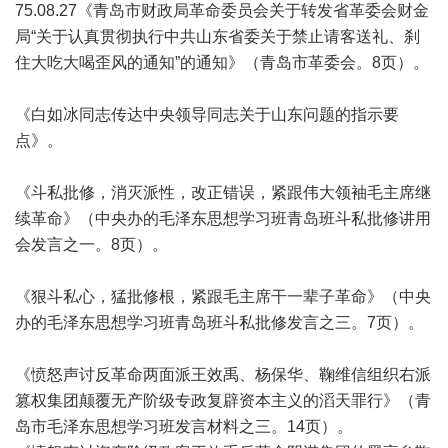
75.08.27《青岛市财政局革命委员会关于转发省革委会财金
局“关于认真贯彻执行中共山东省委关于禁止请客送礼、刹
住大吃大喝歪风的通知”的通知》（青岛市革委会。8页）。
《白如冰同志传达中央领导同志关于山东问题的指示要
点》。
《斗私批修，消灭派性，改正错误，紧跟伟大领袖毛主席继
续革命》（中央办的毛泽东思想学习班青岛班斗私批修讲用
会发言之一。8页）。
《狠斗私心，猛批修根，紧跟毛主席干一辈子革命》（中央
办的毛泽东思想学习班青岛班斗私批修发言之三。7页）。
《愤怒声讨反革命两面派王效禹、杨保华、鞠维信组织右派
篡权集团颠覆无产阶级专政复辟资本主义的滔天罪行》（青
岛市毛泽东思想学习班发言材料之三。14页）。