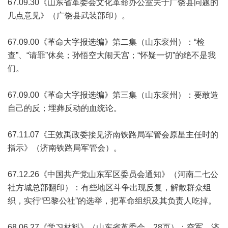
67.09.30《山东省革委会文化革命办公室关于广饶县问题的
几点意见》（广饶县武装部印）。
67.09.00《革命大字报选编》第二集（山东衮州）：“检
查”、“请罪”休矣；孙悟空大闹天宫；“怀疑一切”的绝不是我
们。
67.09.00《革命大字报选编》第三集（山东衮州）：要敢造
自己的反；埋葬反动的血统论。
67.11.07《王效禹政委接见济南铁路局军管会原星主任时的
指示》（济南铁路局军管会）。
67.12.26《中国共产党山东军区委员会通知》（河南二七公
社方城总部翻印）：有些地区斗争出现反复，解散群众组
织，实行“巴黎公社”的选举，把革命组织及其负责人吃掉。
68.06.27《学习材料》（山东省革委会。28页）：空军、济