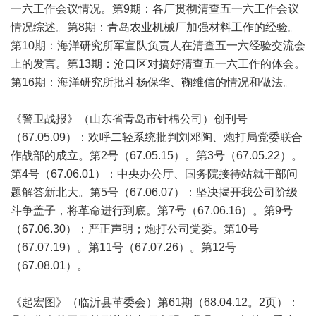
一六工作会议情况。第9期：各厂贯彻清查五一六工作会议
情况综述。第8期：青岛农业机械厂加强材料工作的经验。
第10期：海洋研究所军宣队负责人在清查五一六经验交流会
上的发言。第13期：沧口区对搞好清查五一六工作的体会。
第16期：海洋研究所批斗杨保华、鞠维信的情况和做法。
《警卫战报》（山东省青岛市针棉公司）创刊号
（67.05.09）：欢呼二轻系统批判刘邓陶、炮打局党委联合
作战部的成立。第2号（67.05.15）。第3号（67.05.22）。
第4号（67.06.01）：中央办公厅、国务院接待站就干部问
题解答新北大。第5号（67.06.07）：坚决揭开我公司阶级
斗争盖子，将革命进行到底。第7号（67.06.16）。第9号
（67.06.30）：严正声明；炮打公司党委。第10号
（67.07.19）。第11号（67.07.26）。第12号
（67.08.01）。
《起宏图》（临沂县革委会）第61期（68.04.12。2页）：