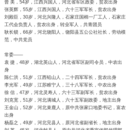
曾 美，54岁，江西兴国人，河北省军区政委，贫农出身
张英辉，55岁，江西兴国人，六十三军军长，贫农出身
刘殿臣，30岁，河北兴隆人，石家庄国棉一厂工人，石家庄
工代会负责人，贫农出身，转业军人，共青团员
耿长锁，66岁，河北饶阳人，饶阳县五公公社社长，劳动模
范，中共党员
常委——
袁 捷，48岁，湖北英山人，河北省军区副司令员，中农出
身
陈仁洪，51岁，江西铅山人，二十四军军长，贫农出身
李光军，49岁，江苏睢宁人，三十八军军长，中农出身
徐 信，47岁，河北灵寿人，六十三军副军长，贫农出身
刘克宽，51岁，河北满城人，六十五军副政委，地主出身
王金山，52岁，河北束鹿人，原中共张家口地委书记，富农
出身
杨磊之，49岁，河北完县人，原河北省副省长，地主出身