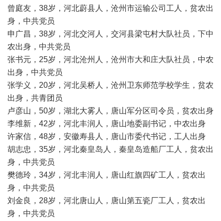
曾庭友，38岁，河北蔚县人，沧州市运输公司工人，贫农出
身，中共党员
申广昌，38岁，河北交河人，交河县梁屯村大队社员，下中
农出身，中共党员
张书元，25岁，河北沧州人，沧州市大和庄大队社员，中农
出身，中共党员
张学义，20岁，河北吴桥人，沧州卫东师范学校学生，贫农
出身，共青团员
卢彦山，50岁，湖北大雾人，唐山军分区司令员，贫农出身
李维新，42岁，河北丰润人，唐山地委副书记，中农出身
许家信，48岁，安徽寿县人，唐山市委代书记，工人出身
胡志忠，35岁，河北秦皇岛人，秦皇岛造船厂工人，贫农出
身，中共党员
樊德玲，34岁，河北丰润人，唐山红旗四矿工人，贫农出
身，中共党员
刘金良，28岁，河北唐山人，唐山第五瓷厂工人，贫农出
身，中共党员