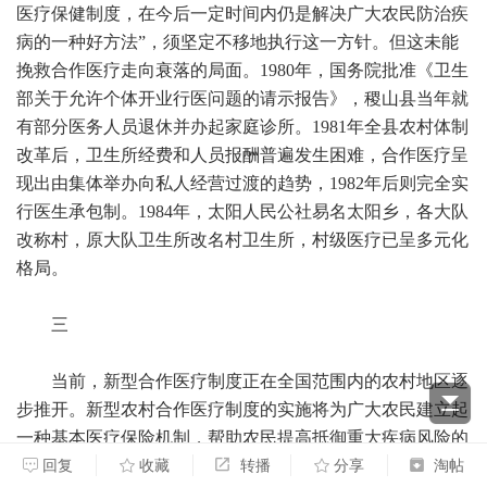
医疗保健制度，在今后一定时间内仍是解决广大农民防治疾
病的一种好方法”，须坚定不移地执行这一方针。但这未能
挽救合作医疗走向衰落的局面。1980年，国务院批准《卫生
部关于允许个体开业行医问题的请示报告》，稷山县当年就
有部分医务人员退休并办起家庭诊所。1981年全县农村体制
改革后，卫生所经费和人员报酬普遍发生困难，合作医疗呈
现出由集体举办向私人经营过渡的趋势，1982年后则完全实
行医生承包制。1984年，太阳人民公社易名太阳乡，各大队
改称村，原大队卫生所改名村卫生所，村级医疗已呈多元化
格局。
三
当前，新型合作医疗制度正在全国范围内的农村地区逐
步推开。新型农村合作医疗制度的实施将为广大农民建立起
一种基本医疗保险机制，帮助农民提高抵御重大疾病风险的
能力，使广大农民群众能及时享有基本的医疗保健服务。但
回复
收藏
转播
分享
淘帖