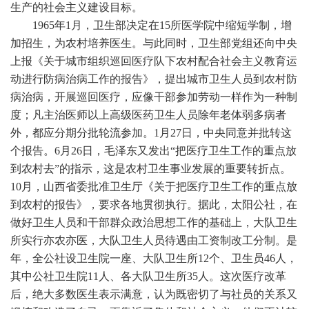
生产的社会主义建设目标。
1965年1月，卫生部决定在15所医学院中缩短学制，增
加招生，为农村培养医生。与此同时，卫生部党组还向中央
上报《关于城市组织巡回医疗队下农村配合社会主义教育运
动进行防病治病工作的报告》，提出城市卫生人员到农村防
病治病，开展巡回医疗，应像干部参加劳动一样作为一种制
度；凡主治医师以上高级医药卫生人员除年老体弱多病者
外，都应分期分批轮流参加。1月27日，中央同意并批转这
个报告。6月26日，毛泽东又发出“把医疗卫生工作的重点放
到农村去”的指示，这是农村卫生事业发展的重要转折点。
10月，山西省委批准卫生厅《关于把医疗卫生工作的重点放
到农村的报告》，要求各地贯彻执行。据此，太阳公社，在
做好卫生人员和干部群众政治思想工作的基础上，大队卫生
所实行亦农亦医，大队卫生人员待遇由工资制改工分制。是
年，全公社设卫生院一座、大队卫生所12个、卫生员46人，
其中公社卫生院11人、各大队卫生所35人。这次医疗改革
后，绝大多数医生表示满意，认为既密切了与社员的关系又