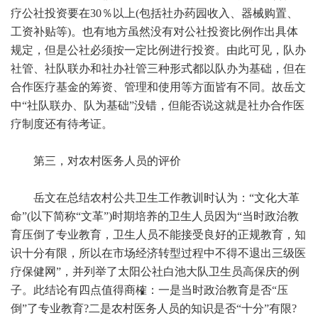
疗公社投资要在30％以上(包括社办药园收入、器械购置、
工资补贴等)。也有地方虽然没有对公社投资比例作出具体
规定，但是公社必须按一定比例进行投资。由此可见，队办
社管、社队联办和社办社管三种形式都以队办为基础，但在
合作医疗基金的筹资、管理和使用等方面皆有不同。故岳文
中“社队联办、队为基础”没错，但能否说这就是社办合作医
疗制度还有待考证。
第三，对农村医务人员的评价
岳文在总结农村公共卫生工作教训时认为：“文化大革
命”(以下简称“文革”)时期培养的卫生人员因为“当时政治教
育压倒了专业教育，卫生人员不能接受良好的正规教育，知
识十分有限，所以在市场经济转型过程中不得不退出三级医
疗保健网”，并列举了太阳公社白池大队卫生员高保庆的例
子。此结论有四点值得商榷：一是当时政治教育是否“压
倒”了专业教育?二是农村医务人员的知识是否“十分”有限?