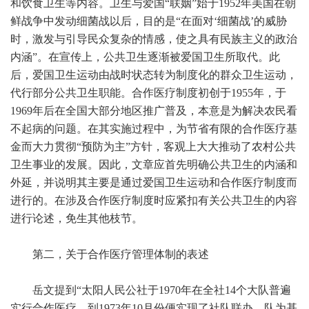
和饮食卫生等内容。卫生与爱国“联姻”始于1952年美国在朝
鲜战争中发动细菌战以后，目的是“在面对‘细菌战’的威胁
时，激发与引导民众复杂的情感，使之具有民族主义的政治
内涵”。在宣传上，公共卫生逐渐被爱国卫生所取代。此
后，爱国卫生运动由战时状态转为制度化的群众卫生运动，
代行部分公共卫生职能。合作医疗制度初创于1955年，于
1969年后在全国大部分地区推广普及，本意是为解决农民看
不起病的问题。在其实施过程中，为节省有限的合作医疗基
金而大力贯彻“预防为主”方针，客观上大大推动了农村公共
卫生事业的发展。因此，文章应首先明确公共卫生的内涵和
外延，并说明其主要是通过爱国卫生运动和合作医疗制度而
进行的。在涉及合作医疗制度时应紧扣有关公共卫生的内容
进行论述，免生其他枝节。
第二，关于合作医疗管理体制的表述
岳文提到“太阳人民公社于1970年在全社14个大队普遍
实行合作医疗，到1973年10月份便实现了社队联办、队为基