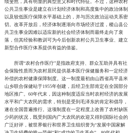
绩斐然，具有明显的典型意义和时代特征。不过，这种农村
公共卫生事业是建立在计划经济体制和高度集中的政治体制
以及较低医疗保障水平基础上的，并与历次政治运动关系密
切。改革开放后，经济体制逐渐向市场经济过渡，稷山县公
共卫生事业因难以适应新的社会经济体制而最终走向了衰
落，但其经验和教训可为今后创新农村公共卫生事业、建立
新型合作医疗体系提供有益的借鉴。
所谓“农村合作医疗”是指政府支持、群众互助并具有社
会保险性质而为农村居民提供基本医疗保健服务和一定经济
补偿的农村健康保障制度。这一制度最初由山西省高平县米
山乡联合保健站于1955年创建，后经卫生部肯定在全国部分
地区推广。60年代末，因这种制度适应当时农村经济的发展
水平和广大农民的需求，特别是受到毛泽东的肯定和倡导，
遂在全国普遍推行。这项制度在一定程度上改善了农村缺医
少药的状况，既受到国内广大农民的欢迎又得到国际社会的
广泛好评，被世界银行和世界卫生组织誉为“发展中国家解
决卫生经费的唯一范例”和“成功的卫生革命”。80年代初，