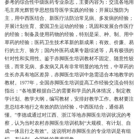
参考的综合性中级医药专业杂志，主要内容为：交流各地用
毛主席光辉哲学思想指导医学实践的经验；开展以预防为
主，用中西医结合、新医疗法防治常见病、多发病的经验；
开展计划生育、爱国卫生运动的经验；巩固和发展合作医疗
的经验；制备及使用药物的经验，特别是采、种、制、用中
草药的经验；医药卫生技术革新的新成果；有效、价廉、易
行的土方、验方；国内外医药成果专题综述等，具有极强的
针对性和实用性。鉴于赤脚医生培训教材不固定、随意性较
强，而常见病、多发病又具有非常明显的地方性，中草药的
生长亦具有地区差异，赤脚医生培训中急需适合本地教学的
教材。1977年，全国赤脚医生培训提高工作经验交流会特别
指出：“各地要根据自己的需要和学员的具体情况，制定教
学计划、教学大纲，编写教材，安排好教学工作。教材要注
意总结本地行之有效的防治经验，中西医结合，通俗易
懂。”李德成通过对江西、浙江等地赤脚医生培训状况的考
察，认为当时农村赤脚医生培训机制“大规模、有计划、自
成一体且行之有效”。这说明对赤脚医生的专业培训是有组