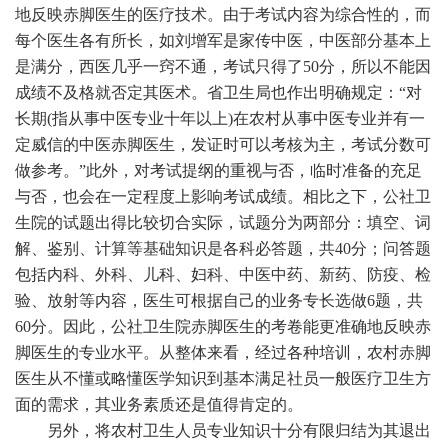
地反映赤脚医生的医疗技术。由于考试内容为综合性的，而
每个医生各有所长，如刘增军是家传中医，中医部分基本上
是满分，西医几乎一窍不通，考试只得了50分，所以不能因
成绩不及格就否定其医术。省卫生局也作出明确规定：“对
长期(指从事中医专业十年以上)在农村从事中医专业并有一
定威信的中医赤脚医生，发证时可以考核为主，考试分数可
做参考。”此外，对考试提纲的重视与否，临时准备的充足
与否，也会在一定程度上影响考试成绩。相比之下，公社卫
生院的试题出得比较切合实际，试题分为两部分：填空、词
解、鉴别、计算等基础知识是各科必答题，共40分；问答题
包括内科、外科、儿科、妇科、中医中药、新药、防疫、检
验、放射等内容，医生可根据自己的业务专长选做6题，共
60分。因此，公社卫生院赤脚医生的考卷能更准确地反映赤
脚医生的专业水平。从整体来看，经过各种培训，农村赤脚
医生从不懂或略懂医学知识到基本满足社员一般医疗卫生方
面的需求，其业务素质还是值得肯定的。
另外，将农村卫生人员专业知识十分有限归结为其退出