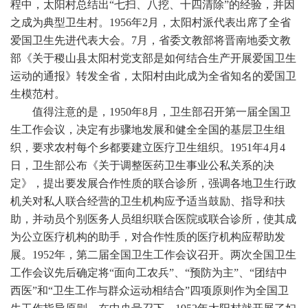
程中，太阳村总结出“七扫、八挖、十四清除”的经验，并因
之成为典型卫生村。1956年2月，太阳村派代表出席了全省
爱国卫生先进代表大会。7月，省委文教部将晋南地委文教
部《关于稷山县太阳村党支部是如何结合生产开展爱国卫生
运动的通报》转发全省，太阳村由此成为全省知名的爱国卫
生模范村。
值得注意的是，1950年8月，卫生部召开第一届全国卫
生工作会议，决定有步骤地发展和健全全国的基层卫生组
织，要求农村每个乡都要建立医疗卫生组织。1951年4月4
日，卫生部公布《关于调整医药卫生事业公私关系的决
定》，提出要发展合作性质的联合诊所，强调各地卫生行政
机关对私人联合经营的卫生机构应予适当鼓励、指导和扶
助，并动员个别医务人员组织联合医院或联合诊所，使其成
为公立医疗机构的助手，对合作性质的医疗机构应帮助发
展。1952年，第二届全国卫生工作会议召开。两次全国卫生
工作会议先后确定将“面向工农兵”、“预防为主”、“团结中
西医”和“卫生工作与群众运动相结合”四项原则作为全国卫