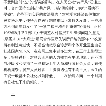
不受到当时“左”的错误的影响。在人民公社“共产风”泛滥之
时，合作医疗也刮起“共产风”，搞“供给制”，实行“看病不
要钱”。这些不切实际的做法脱离了农村现实经济条件和农
民觉悟水平，使得合作医疗制度难以正常持久发展，一些地
方不到两年就发生了“一紧二松三垮台四重来”的情形。正如
1962年8月卫生部《关于调整农村基层卫生组织问题的意见
(草案)》对“大跃进”期间合作医疗失误所归纳的那样：“改变
所有制过急过快，不适当地把联合诊所和个体开业医生由公
社或国家包下来，在布局上集中过多过大，在工作上统得过
多，管得过死，对联合诊所的人力物力有平调现象；还不适
当地吸收和安插了一些初级卫生人员和行政勤杂人员，致使
机构庞杂，脱产人员过多；工资待遇也有平均主义，医生的
工资一般都比公社化以前降低，……在治病方面，一个时期
有公社包下来的倾向。”
二