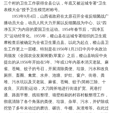
三个村的卫生工作获得全县公认，年底又被运城专署“卫生
表模大会”授予卫生模范村称号。
1953年9月4日，山西省政府在太原召开全省反细菌战广
播动员大会，动员人民大力开展以反细菌战为中心、以“四
净五灭”为内容的爱国卫生运动。1954年春节后，“四净五
灭”运动经常化。1955年，稷山县在运城专署组织的卫生观
摩检查后被确定为全省卫生重点县。以此为起点，稷山县卫
生工作更上一层楼。特别是在1956年1月23日中共中央政治
局颁发《全国农业发展纲要(草案)》之后，稷山县响应中央
提出的从1956年开始在5年、7年或12年内基本消灭老鼠、麻
雀、苍蝇、蚊子的号召，开展清除粪便、垃圾、污水和改良
厕所、畜圈、禽窝、水井、池塘、炉灶、窗户、街巷、粪
堆、污水坑以及灭老鼠、麻雀、苍蝇、蚊子(简称三除、十
改良、灭四害)运动，大刀阔斧地进行街道扩宽、死巷打
通、路面平整、残垣整理、墙壁粉刷的村容村貌整理工作，
彻底清除了各个角落的粪便、垃圾、杂草、污水，并铲除或
挖垫了多年未动过的磨坊、碾坊、牛棚、灰渣堆等。在此过