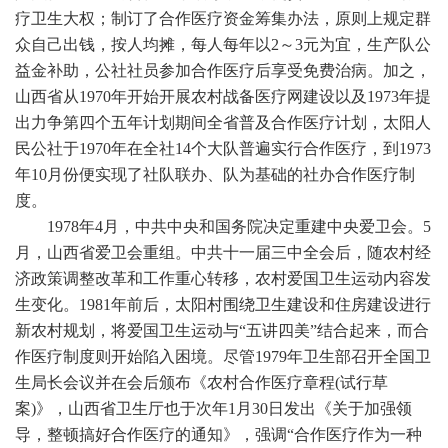
疗卫生大权；制订了合作医疗资金筹集办法，原则上规定群
众自己出钱，按人均摊，每人每年以2～3元为宜，生产队公
益金补助，公社社员参加合作医疗后享受免费治病。加之，
山西省从1970年开始开展农村战备医疗网建设以及1973年提
出力争第四个五年计划期间全省普及合作医疗计划，太阳人
民公社于1970年在全社14个大队普遍实行合作医疗，到1973
年10月份便实现了社队联办、队为基础的社办合作医疗制
度。
1978年4月，中共中央和国务院决定重建中央爱卫会。5
月，山西省爱卫会重组。中共十一届三中全会后，随农村经
济政策调整改革和工作重心转移，农村爱国卫生运动内容发
生变化。1981年前后，太阳村围绕卫生建设和住房建设进行
新农村规划，将爱国卫生运动与“五讲四美”结合起来，而合
作医疗制度则开始陷入困境。尽管1979年卫生部召开全国卫
生局长会议并在会后颁布《农村合作医疗章程(试行草
案)》，山西省卫生厅也于次年1月30日发出《关于加强领
导，整顿搞好合作医疗的通知》，强调“合作医疗作为一种