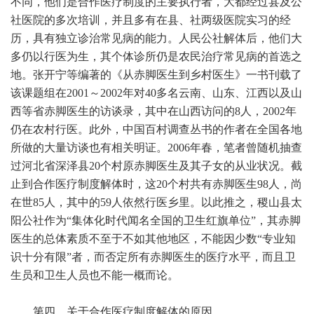
不同，他们是合作医疗制度的主要执行者，大都经过县及公
社医院的多次培训，并且多有在县、社两级医院实习的经
历，具有独立诊治常见病的能力。人民公社解体后，他们大
多仍以行医为生，其个体诊所仍是农民治疗常见病的首选之
地。张开宁等编著的《从赤脚医生到乡村医生》一书刊载了
该课题组在2001～2002年对40多名云南、山东、江西以及山
西等省赤脚医生的访谈录，其中在山西访问的8人，2002年
仍在农村行医。此外，中国百村调查丛书的作者在全国各地
所做的大量访谈也有相关明证。2006年春，笔者曾随机抽查
过河北省深泽县20个村原赤脚医生及其子女的从业状况。截
止到合作医疗制度解体时，这20个村共有赤脚医生98人，尚
在世85人，其中的59人依然行医乡里。以此推之，稷山县太
阳公社作为“集体化时代闻名全国的卫生红旗单位”，其赤脚
医生的总体素质不至于不如其他地区，不能因少数“专业知
识十分有限”者，而否定所有赤脚医生的医疗水平，而且卫
生员和卫生人员也不能一概而论。
第四，关于合作医疗制度解体的原因