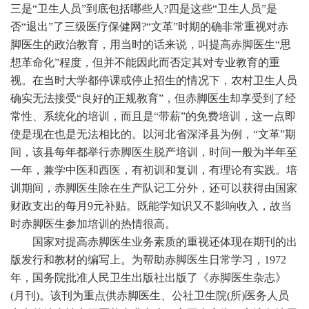
三是“卫生人员”到底包括哪些人?四是这些“卫生人员”是
否“退出”了三级医疗保健网?“文革”时期的确非常重视对赤
脚医生的政治教育，用当时的话来说，叫提高赤脚医生“思
想革命化”程度，但并不能因此而否定其对专业教育的重
视。在当时大学都停课或停止招生的情况下，农村卫生人员
确实无法接受“良好的正规教育”，但赤脚医生却享受到了经
常性、系统化的培训，而且是“带薪”的免费培训，这一点即
使是现在也是无法相比的。以河北省深泽县为例，“文革”期
间，该县每年都举行赤脚医生脱产培训，时间一般为半年至
一年，兼学中医和西医，有初训和复训，有理论有实践。培
训期间，赤脚医生除在生产队记工分外，还可以获得由国家
财政支出的每月9元补贴。既能学知识又不影响收入，故当
时赤脚医生参加培训的热情很高。
国家对提高赤脚医生业务素质的重视还体现在期刊的出
版发行和教材的编写上。为帮助赤脚医生日常学习，1972
年，国务院批准人民卫生出版社出版了《赤脚医生杂志》
(月刊)。该刊为重点供赤脚医生、公社卫生院(所)医务人员