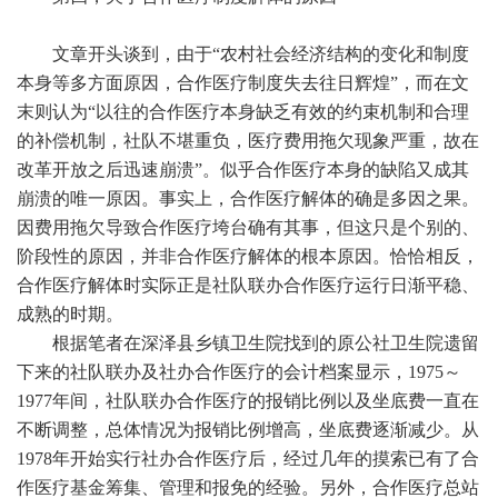
文章开头谈到，由于“农村社会经济结构的变化和制度
本身等多方面原因，合作医疗制度失去往日辉煌”，而在文
末则认为“以往的合作医疗本身缺乏有效的约束机制和合理
的补偿机制，社队不堪重负，医疗费用拖欠现象严重，故在
改革开放之后迅速崩溃”。似乎合作医疗本身的缺陷又成其
崩溃的唯一原因。事实上，合作医疗解体的确是多因之果。
因费用拖欠导致合作医疗垮台确有其事，但这只是个别的、
阶段性的原因，并非合作医疗解体的根本原因。恰恰相反，
合作医疗解体时实际正是社队联办合作医疗运行日渐平稳、
成熟的时期。
根据笔者在深泽县乡镇卫生院找到的原公社卫生院遗留
下来的社队联办及社办合作医疗的会计档案显示，1975～
1977年间，社队联办合作医疗的报销比例以及坐底费一直在
不断调整，总体情况为报销比例增高，坐底费逐渐减少。从
1978年开始实行社办合作医疗后，经过几年的摸索已有了合
作医疗基金筹集、管理和报免的经验。另外，合作医疗总站