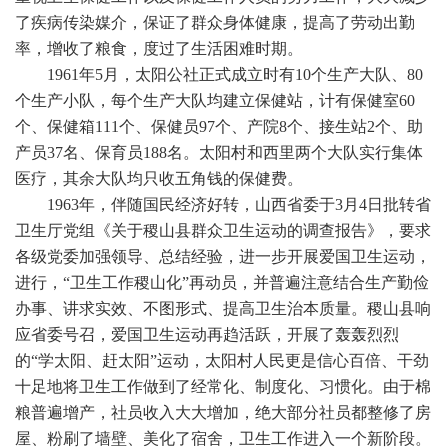
了疾病传染媒介，保证了群众身体健康，提高了劳动出勤
率，增收了粮食，度过了生活困难时期。
1961年5月，太阳公社正式成立时有10个生产大队、80
个生产小队，每个生产大队均建立保健站，计有保健室60
个、保健箱111个、保健员97个、产院8个、接生站2个、助
产员37名、保育员188名。太阳村和西里两个大队实行集体
医疗，其余大队均只收五角钱的保健费。
1963年，伴随国民经济好转，山西省委于3月4日批转省
卫生厅党组《关于稷山县群众卫生运动的调查报告》，要求
各级党委加强领导、总结经验，进一步开展爱国卫生运动，
进行，“卫生工作稷山化”再动员，并普遍注意结合生产勤俭
办事、讲求实效、不图形式、提高卫生治本质量。稷山县响
应省委号召，爱国卫生运动再趋活跃，开展了轰轰烈烈
的“学太阳、赶太阳”运动，太阳村人民更是信心百倍、干劲
十足地将卫生工作做到了经常化、制度化、习惯化。由于棉
粮普遍增产，社员收入大大增加，绝大部分社员都整修了房
屋、粉刷了墙壁、美化了宿舍，卫生工作进入一个新阶段。