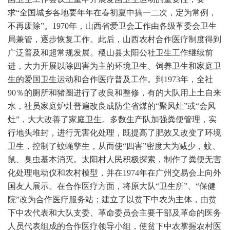
求“全国城乡各地要年年在春初夏中搞一二次，定为常例，
不再废除”。1970年，山西省爱卫会工作由各级革委会卫生
局兼管，逐步恢复工作。此后，山西农村合作医疗制度得到
广泛普及和超常规发展。稷山县太阳公社卫生工作继续前
进，大力开展以除四害为主的环境卫生、饲养卫生和家庭卫
生的爱国卫生运动和合作医疗普及工作。到1973年，全社
90％的厕所和猪圈进行了改良和整修，有的大队用上土自来
水，社员家庭炉灶普遍改良成防尘省煤的“聚风灶”或“会风
灶”，大大改善了家庭卫生。多数生产队加强粪便管理，实
行地头堆封，进行无害化处理，既提高了肥效又改变了环境
卫生，控制了蚊蝇孳生，从而使“四害”密度大为减少，蚊、
鼠、臭虫基本消灭。太阳村人民积极探索，制作了粪便无害
化处理电动仪和农村模型，并在1974年在广州交易会上向外
国友人展示。在合作医疗方面，将原大队“卫生所”、“保健
院”改为合作医疗服务站；建立了以贫下中农为主体，由贫
下中农代表和大队支委、革命委员会主要干部及革命的医务
人员代表组成的合作医疗领导小组，使贫下中农掌握农村医