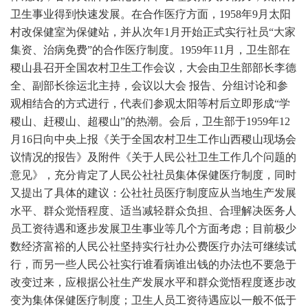
卫生事业得到快速发展。在合作医疗方面，1958年9月太阳
村改保健室为保健站，并从次年1月开始正式实行社员“大家
集资、治病免费”的合作医疗制度。1959年11月，卫生部在
稷山县召开全国农村卫生工作会议，大会由卫生部部长李德
全、副部长徐运北主持，会议以大会 报告、分组讨论和参
观相结合的方式进行，代表们参观太阳等村后立即形成“学
稷山、赶稷山、超稷山”的热潮。会后，卫生部于1959年12
月16日向中央上报《关于全国农村卫生工作山西稷山现场会
议情况的报告》及附件《关于人民公社卫生工作几个问题的
意见》，充分肯定了人民公社社员集体保健医疗制度，同时
又提出了具体的建议：公社社员医疗制度应从当地生产发展
水平、群众觉悟程度、适当减轻群众负担、合理解决医务人
员工资待遇和逐步发展卫生事业等几个方面考虑；目前极少
数经济富裕的人民公社坚持实行社办公费医疗办法可继续试
行，而另一些人民公社实行谁看病谁出钱的办法也不要急于
改变过来，应根据公社生产发展水平和群众觉悟程度逐步改
变为集体保健医疗制度；卫生人员工资待遇应以一般不低于