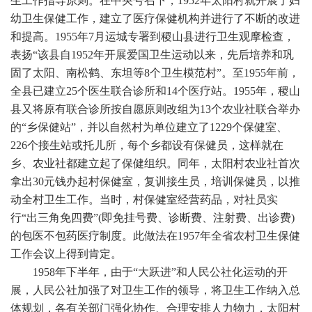
生工作指导原则。在中央号召下，1952年太阳村就开展了妇
幼卫生保健工作，建立了医疗保健机构并进行了不断的改进
和提高。1955年7月运城专署到稷山县进行卫生观摩检查，
表扬“该县自1952年开展爱国卫生运动以来，先后培养和巩
固了太阳、南松鹤、东坦等8个卫生模范村”。至1955年前，
全县已建立25个医生联合诊所和14个医疗站。1955年，稷山
县又将原有联合诊所按自愿原则改组为13个农业社联合举办
的“乡保健站”，并以自然村为单位建立了1229个保健室、
226个接生站或托儿所，每个乡都设有保健员，这样就在
乡、农业社都建立起了保健组织。同年，太阳村农业社首次
拿出30元钱办起村保健室，复训接生员，培训保健员，以推
动全村卫生工作。当时，村保健室经营药品，对社员实
行“出三角免四费”(即免挂号费、诊断费、注射费、出诊费)
的包医不包药医疗制度。此做法在1957年全省农村卫生保健
工作会议上得到肯定。
1958年下半年，由于“大跃进”和人民公社化运动的开
展，人民公社加强了对卫生工作的领导，将卫生工作纳入总
体规划，各有关部门强化协作、合理安排人力物力，太阳村