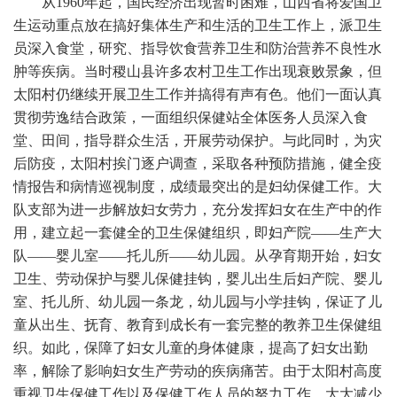
从1960年起，国民经济出现暂时困难，山西省将爱国卫
生运动重点放在搞好集体生产和生活的卫生工作上，派卫生
员深入食堂，研究、指导饮食营养卫生和防治营养不良性水
肿等疾病。当时稷山县许多农村卫生工作出现衰败景象，但
太阳村仍继续开展卫生工作并搞得有声有色。他们一面认真
贯彻劳逸结合政策，一面组织保健站全体医务人员深入食
堂、田间，指导群众生活，开展劳动保护。与此同时，为灾
后防疫，太阳村挨门逐户调查，采取各种预防措施，健全疫
情报告和病情巡视制度，成绩最突出的是妇幼保健工作。大
队支部为进一步解放妇女劳力，充分发挥妇女在生产中的作
用，建立起一套健全的卫生保健组织，即妇产院——生产大
队——婴儿室——托儿所——幼儿园。从孕育期开始，妇女
卫生、劳动保护与婴儿保健挂钩，婴儿出生后妇产院、婴儿
室、托儿所、幼儿园一条龙，幼儿园与小学挂钩，保证了儿
童从出生、抚育、教育到成长有一套完整的教养卫生保健组
织。如此，保障了妇女儿童的身体健康，提高了妇女出勤
率，解除了影响妇女生产劳动的疾病痛苦。由于太阳村高度
重视卫生保健工作以及保健工作人员的努力工作，大大减少