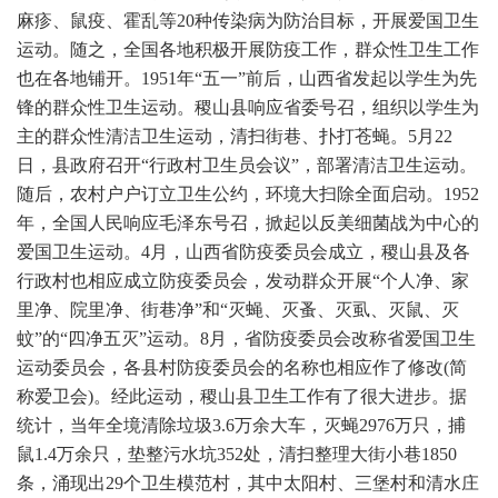
麻疹、鼠疫、霍乱等20种传染病为防治目标，开展爱国卫生
运动。随之，全国各地积极开展防疫工作，群众性卫生工作
也在各地铺开。1951年“五一”前后，山西省发起以学生为先
锋的群众性卫生运动。稷山县响应省委号召，组织以学生为
主的群众性清洁卫生运动，清扫街巷、扑打苍蝇。5月22
日，县政府召开“行政村卫生员会议”，部署清洁卫生运动。
随后，农村户户订立卫生公约，环境大扫除全面启动。1952
年，全国人民响应毛泽东号召，掀起以反美细菌战为中心的
爱国卫生运动。4月，山西省防疫委员会成立，稷山县及各
行政村也相应成立防疫委员会，发动群众开展“个人净、家
里净、院里净、街巷净”和“灭蝇、灭蚤、灭虱、灭鼠、灭
蚊”的“四净五灭”运动。8月，省防疫委员会改称省爱国卫生
运动委员会，各县村防疫委员会的名称也相应作了修改(简
称爱卫会)。经此运动，稷山县卫生工作有了很大进步。据
统计，当年全境清除垃圾3.6万余大车，灭蝇2976万只，捕
鼠1.4万余只，垫整污水坑352处，清扫整理大街小巷1850
条，涌现出29个卫生模范村，其中太阳村、三堡村和清水庄