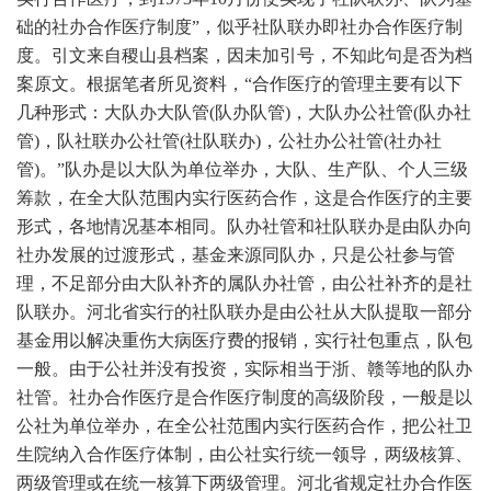
础的社办合作医疗制度”，似乎社队联办即社办合作医疗制
度。引文来自稷山县档案，因未加引号，不知此句是否为档
案原文。根据笔者所见资料，“合作医疗的管理主要有以下
几种形式：大队办大队管(队办队管)，大队办公社管(队办社
管)，队社联办公社管(社队联办)，公社办公社管(社办社
管)。”队办是以大队为单位举办，大队、生产队、个人三级
筹款，在全大队范围内实行医药合作，这是合作医疗的主要
形式，各地情况基本相同。队办社管和社队联办是由队办向
社办发展的过渡形式，基金来源同队办，只是公社参与管
理，不足部分由大队补齐的属队办社管，由公社补齐的是社
队联办。河北省实行的社队联办是由公社从大队提取一部分
基金用以解决重伤大病医疗费的报销，实行社包重点，队包
一般。由于公社并没有投资，实际相当于浙、赣等地的队办
社管。社办合作医疗是合作医疗制度的高级阶段，一般是以
公社为单位举办，在全公社范围内实行医药合作，把公社卫
生院纳入合作医疗体制，由公社实行统一领导，两级核算、
两级管理或在统一核算下两级管理。河北省规定社办合作医