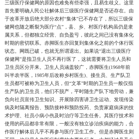
三级医疗保健网的原因也难免有些牵强，且易生歧义。这里
首先要明确人民公社解体后三级医疗保健网是否还存在。由
于改革开放后绝大部分农村“集体”已不存在了，所以三级保
健网也随之断裂为医疗“点”，县、乡、村医疗机构虽仍是隶
属关系，但都独立经营、自负盈亏，彼此之间已没有集体化
时期的密切联系。赤脚医生亦回复到集体化之前的个体行医
状态。网既已破，也就无所谓退出。如果说“退出三级医疗
保健网”是指卫生人员不再行医了，这就需要将卫生人员和
卫生员区分开来。卫生人员涵盖较广，赤脚医生(1968年前
叫半农半医，1985年后改称乡村医生)、接生员、生产队卫
生员都可被称为卫生人员，但“文革”时期的卫生员一般仅指
生产队的卫生员，他们不脱产，平时随生产队下地劳动，兼
负向社员宣传卫生知识、开展除四害讲卫生运动、发现传染
病及时隔离报告、预防接种和预防投药、负责家庭病床的技
术护理、社员小病小伤及时治疗等卫生任务。其医疗技术和
使用的药品都非常有限，一般没有独立诊治疾病的能力，合
作医疗解体后几乎不再参与医疗卫生工作。但是赤脚医生则