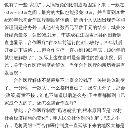
也有了一些“家底”，大病报免的比例逐渐固定下来，一般在
60％～80％之间，最穷的大队也能报免50％。并且直到20世
纪80年代初合作医疗制度解体前，除两个大队因出现赤字和
管理问题停办外，其他都有数百元至数千元的结余，城关公
社结余最多，达8998.21元。李德成在江西吉水县的田野调
查也显示，合作医疗“在78年前运行的都比较好，79年以后
开始走下坡路……但合作医疗一直办到1983年底，1984年初
就彻底解散了”。实际上这在当时是全国性的普遍状况。因
此，关于合作医疗制度的解体，当年合作医疗的亲历者最有
发言权：
合作医疗解体不是筹集不上资金没钱了，关键是体制变
了。一分地，一散队，什么都归自己了，没有工分了，那会
(政策)青黄不接，谁也不知道以后怎么办?卫生室都搬到自己
家成个人的了。还怎么搞合作医疗?
故此，合作医疗制度“迅速崩溃”的根本原因应是“农村
社会经济结构的变化”，即人民公社体制的瓦解，“皮之不
存，毛将焉附”?而合作医疗制度一直延续下来的地区大都是