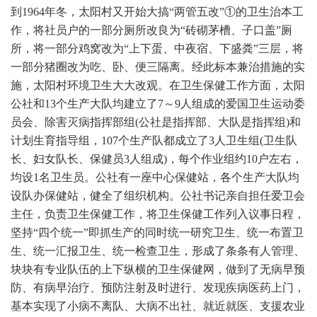
到1964年冬，太阳村又开始大搞“两管五改”①的卫生治本工
作，将社员户的一部分厕所改良为“砖砌茅槽、子口盖”厕
所，将一部分鸡窝改为“上下蛋、中夜宿、下盛粪”三层，将
一部分猪圈改为吃、卧、便三隔离。经此标本兼治措施的实
施，太阳村环境卫生大大改观。在卫生保健工作方面，太阳
公社和13个生产大队均建立了7～9人组成的爱国卫生运动委
员会、除害灭病指挥部组(公社是指挥部、大队是指挥组)和
计划生育指导组，107个生产队都成立了3人卫生组(卫生队
长、妇女队长、保健员3人组成)，每个作业组约10户左右，
均设1名卫生员。公社有一座中心保健站，各个生产大队均
设队办保健站，健全了组织机构。公社书记亲自担任爱卫会
主任，负责卫生保健工作，将卫生保健工作列入议事日程，
坚持“四个统一”即抓生产的同时统一研究卫生、统一布置卫
生、统一汇报卫生、统一检查卫生，形成了条条有人管理、
块块有专业队伍的上下纵横的卫生保健网，做到了无病早预
防、有病早治疗、预防注射及时进行、发现疾病医药上门，
基本实现了小病不离队、大病不出社、就近就医、支援农业