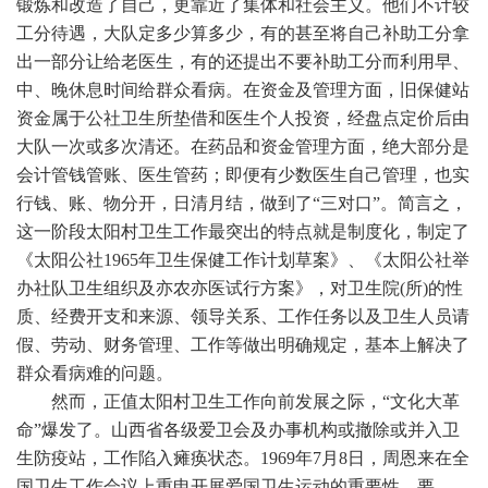
锻炼和改造了自己，更靠近了集体和社会主义。他们不计较
工分待遇，大队定多少算多少，有的甚至将自己补助工分拿
出一部分让给老医生，有的还提出不要补助工分而利用早、
中、晚休息时间给群众看病。在资金及管理方面，旧保健站
资金属于公社卫生所垫借和医生个人投资，经盘点定价后由
大队一次或多次清还。在药品和资金管理方面，绝大部分是
会计管钱管账、医生管药；即便有少数医生自己管理，也实
行钱、账、物分开，日清月结，做到了“三对口”。简言之，
这一阶段太阳村卫生工作最突出的特点就是制度化，制定了
《太阳公社1965年卫生保健工作计划草案》、《太阳公社举
办社队卫生组织及亦农亦医试行方案》，对卫生院(所)的性
质、经费开支和来源、领导关系、工作任务以及卫生人员请
假、劳动、财务管理、工作等做出明确规定，基本上解决了
群众看病难的问题。
然而，正值太阳村卫生工作向前发展之际，“文化大革
命”爆发了。山西省各级爱卫会及办事机构或撤除或并入卫
生防疫站，工作陷入瘫痪状态。1969年7月8日，周恩来在全
国卫生工作会议上重申开展爱国卫生运动的重要性，要