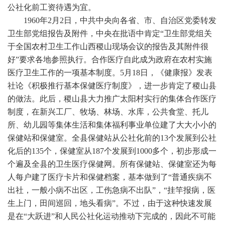
公社化前工资待遇为宜。
1960年2月2日，中共中央向各省、市、自治区党委转发
卫生部党组报告及附件，中央在批语中肯定“卫生部党组关
于全国农村卫生工作山西稷山现场会议的报告及其附件很
好”要求各地参照执行。合作医疗自此成为政府在农村实施
医疗卫生工作的一项基本制度。5月18日，《健康报》发表
社论《积极推行基本保健医疗制度》，进一步肯定了稷山县
的做法。此后，稷山县大力推广太阳村实行的集体合作医疗
制度，在新兴工厂、牧场、林场、水库，公共食堂、托儿
所、幼儿园等集体生活和集体福利事业单位建了大大小小的
保健站和保健室。全县保健站从公社化前的13个发展到公社
化后的135个，保健室从187个发展到1000多个，初步形成一
个遍及全县的卫生医疗保健网。所有保健站、保健室还为每
人每户建了医疗卡片和保健档案，基本做到了“普通疾病不
出社，一般小病不出区，工伤急病不出队”，“挂竿报病，医
生上门，田间巡回，地头看病”。不过，由于这种快速发展
是在“大跃进”和人民公社化运动推动下完成的，因此不可能