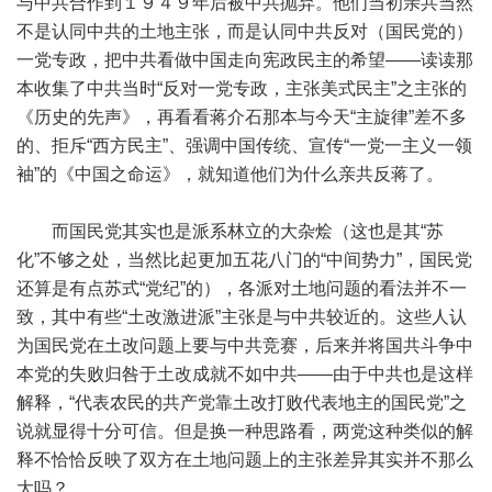
与中共合作到１９４９年后被中共抛弃。他们当初亲共当然
不是认同中共的土地主张，而是认同中共反对（国民党的）
一党专政，把中共看做中国走向宪政民主的希望——读读那
本收集了中共当时“反对一党专政，主张美式民主”之主张的
《历史的先声》，再看看蒋介石那本与今天“主旋律”差不多
的、拒斥“西方民主”、强调中国传统、宣传“一党一主义一领
袖”的《中国之命运》，就知道他们为什么亲共反蒋了。
而国民党其实也是派系林立的大杂烩（这也是其“苏
化”不够之处，当然比起更加五花八门的“中间势力”，国民党
还算是有点苏式“党纪”的），各派对土地问题的看法并不一
致，其中有些“土改激进派”主张是与中共较近的。这些人认
为国民党在土改问题上要与中共竞赛，后来并将国共斗争中
本党的失败归咎于土改成就不如中共——由于中共也是这样
解释，“代表农民的共产党靠土改打败代表地主的国民党”之
说就显得十分可信。但是换一种思路看，两党这种类似的解
释不恰恰反映了双方在土地问题上的主张差异其实并不那么
大吗？