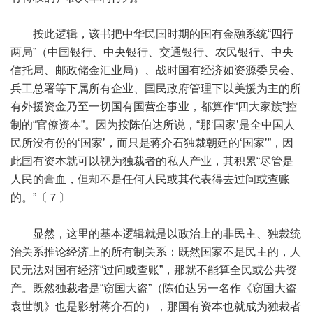
按此逻辑，该书把中华民国时期的国有金融系统“四行
两局”（中国银行、中央银行、交通银行、农民银行、中央
信托局、邮政储金汇业局）、战时国有经济如资源委员会、
兵工总署等下属所有企业、国民政府管理下以美援为主的所
有外援资金乃至一切国有国营企事业，都算作“四大家族”控
制的“官僚资本”。因为按陈伯达所说，“那‘国家’是全中国人
民所没有份的‘国家’，而只是蒋介石独裁朝廷的‘国家’”，因
此国有资本就可以视为独裁者的私人产业，其积累“尽管是
人民的膏血，但却不是任何人民或其代表得去过问或查账
的。”〔７〕
显然，这里的基本逻辑就是以政治上的非民主、独裁统
治关系推论经济上的所有制关系：既然国家不是民主的，人
民无法对国有经济“过问或查账”，那就不能算全民或公共资
产。既然独裁者是“窃国大盗”（陈伯达另一名作《窃国大盗
袁世凯》也是影射蒋介石的），那国有资本也就成为独裁者