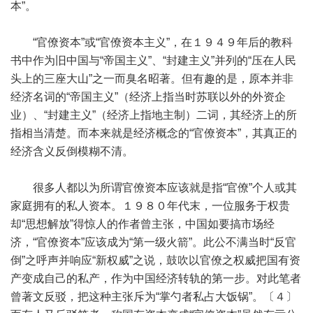
本”。
“官僚资本”或“官僚资本主义”，在１９４９年后的教科
书中作为旧中国与“帝国主义”、“封建主义”并列的“压在人民
头上的三座大山”之一而臭名昭著。但有趣的是，原本并非
经济名词的“帝国主义”（经济上指当时苏联以外的外资企
业）、“封建主义”（经济上指地主制）二词，其经济上的所
指相当清楚。而本来就是经济概念的“官僚资本”，其真正的
经济含义反倒模糊不清。
很多人都以为所谓官僚资本应该就是指“官僚”个人或其
家庭拥有的私人资本。１９８０年代末，一位服务于权贵
却“思想解放”得惊人的作者曾主张，中国如要搞市场经
济，“官僚资本”应该成为“第一级火箭”。此公不满当时“反官
倒”之呼声并响应“新权威”之说，鼓吹以官僚之权威把国有资
产变成自己的私产，作为中国经济转轨的第一步。对此笔者
曾著文反驳，把这种主张斥为“掌勺者私占大饭锅”。〔４〕