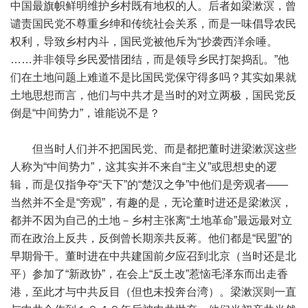
中国最旗帜鲜明维护乡村既有地权的人。后者如梁漱溟，曾
谴责国民党不尊重乡绅和传统社会关系，而是一味倡导农民
权利，导致乡村内斗，国民党被他斥为“抄袭西洋余唾。
……并非领导乡民爱惜团结，而是领导乡民打架捣乱。”他
们在土地问题上难道不是比国民党保守得多吗？其实如果就
土地思想而言，他们与中共才是当时的对立两极，国民党反
倒是“中间势力”，谁能说不是？
但当时人们并不把国民党、而是都把董时进梁漱溟这些
人称为“中间势力”，这其实并不来自“主义”或思想史的逻
辑，而是仅指争夺“天下”的“楚汉之争”中他们是旁观者——
当然并不全是“旁观”，有趣的是，无论董时进还是梁漱溟，
都并不因为自己的土地－乡村主张离“土地革命”最远最对立
而在政治上反共，反倒曾长期亲共反蒋。他们都是“民盟”的
早期骨干。董时进在中共建国前夕应召到北京（当时还是北
平）参加了“新政协”，在会上“反土改”惹恼毛泽东而出走香
港，至此才与中共反目（但也未投奔台湾）。梁漱溟则一直