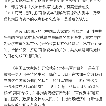
而有人又反驳笔者，称国有资本变成“官僚资本”虽然有亏公
正，却是“资本主义原始积累”之必要，有其进步意义。
〔５〕可见，那时把“官僚资本”理解为官僚私人资本，乃至
视其为国有资本的权贵私有化变革，是普遍的认识。
但是读读陈伯达的《中国四大家族》就知道，那时中共
抨击的“官僚资本”其实就是中华民国的国有资本，根本与作
为经济变革的私有化（无论权贵私有化还是民主私有化）无
关。恰恰相反，所谓“官僚资本”的扩张，其实就是国民党搞
的国有化或“国进民退”。
《中国四大家族》开篇就定义“本书写作目的，是在于
根据一切无可争辩的事实，揭穿……四大家族如何窃盗我们
中国这个国家为他们的私产，如何以‘国家’、‘政府’等名义，
无情地掠夺人民的所有”。〔６〕注意：这里明明讲的是独
裁者“窃国”专权，并非指贪污犯窃产为私；“官僚资本”是直
接以国家、政府名义掠夺人民，并非指市场经济中（哪怕拥
有特权的）私人牟利行为。