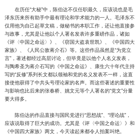
在历任“大秘”中，陈伯达不仅任职最久，应该说也是毛
泽东历来所有助手中最有理论和学术能力的一人。毛泽东不
仅用他为自己起草文稿，做秘书的本职工作，还让他直接参
与政事，尤其是让他以个人署名发表许多重磅作品，诸如
《评〈中国之命运〉》、《窃国大盗袁世凯》、《中国四大
家族》、《人民公敌蒋介石》等。这些作品虽然是“为党立
言”，著述都经过高层讨论，但毕竟是以他个人名义发表，
与陶希圣为蒋介石写的《中国之命运》、康生六十年代主持
写的“反修”系列长文都以领袖和党的名义发表不一样，这直
接使他获得了中共头号理论家的名声。而这些著述的重要性
与影响也比后来的张春桥、姚文元等个人署名的“党文”分量
要大得多。
陈伯达的作品直接与国民党进行“思想战”、“理论战”，
应该说取得了巨大的成功。尤其是《评〈中国之命运〉》和
《中国四大家族》两文，今天读起来都令人拍案叫绝。