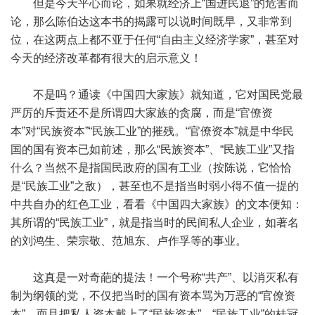
但是今天平心而论，如果就经济上“国进民退”的危害而
论，那么陈伯达这本书的揭露可以说时间既早，又非常到
位，在这两点上都不亚于任何“自由主义经济学家”，甚至对
今天的经济改革都有很大的启示意义！
不是吗？通读《中国四大家族》就知道，它对国民党最
严厉的斥责还不是所谓四大家族的贪腐，而是“官僚资
本”对“民族资本”“民族工业”的摧残。“官僚资本”就是中华民
国的国有资本已如前述，那么“民族资本”、“民族工业”又指
什么？当然不是指国民政府的国有工业（按陈说，它恰恰
是“民族工业”之敌），甚至也不是指当时弱小得不值一提的
中共自办的红色工业，看看《中国四大家族》的文本便知：
其所谓的“民族工业”，就是指当时的民间私人企业，如著名
的刘鸿生、荣宗敬、范旭东、卢作孚等的事业。
这真是一对奇葩的提法！一个号称“共产”、以消灭私有
制为纲领的党，不仅把当时的国有资本骂为万恶的“官僚资
本”，而且把私人资本戴上了“民族资本”、“民族工业”的桂冠