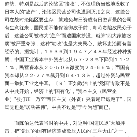
趋势。特别是战后的沦陷区“接收”，不仅理所当然地没收了
日本人的“敌产”，沦陷区民营公司也遭到灭顶之灾。这些公
司在战时沦陷区要生存，就难免与日资或有日资背景的公司
有生意往来，国民党不能保境御敌于前，却苛责陷敌民众于
后，这些公司被称为“逆产”而遭国家抄没。就算“四大家族贪
腐”被严重夸张，这种“劫收”也是大失民心、败坏吏治而有害
经济的。据统计，１９３６到１９４７／４８年经过种种折
腾，中国工业资本中外资占比从５７·２３％下降到１１·２
１％，民营资本从２０·５０％微变为２４·６６％；而国有
资本却从２２·２７％飙升到６４·１３％，超过外资与民营
而一举执工业之牛耳。〔９〕正如政治上的“党国”专政不是
从中共开始，经济上的“国有化”，“资本主义（民营企
业）”被打压，乃至“帝国主义（外资）夹着尾巴逃跑了”，国
民党也是“居功甚伟”。中共不过是“于今为烈”而已。
而陈伯达代表当时的中共，对这种“国进民退”大加抨
击，把“党国”的国有经济骂成欺压人民的“三座大山”之一，