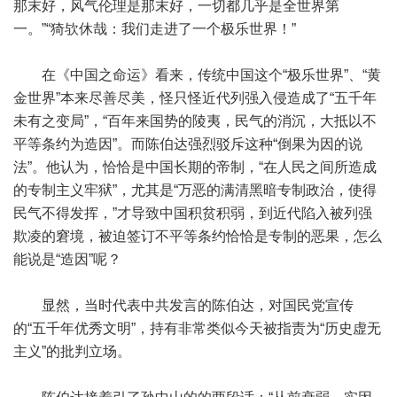
那末好，风气伦理是那末好，一切都几乎是全世界第
一。”“猗欤休哉：我们走进了一个极乐世界！”
在《中国之命运》看来，传统中国这个“极乐世界”、“黄
金世界”本来尽善尽美，怪只怪近代列强入侵造成了“五千年
未有之变局”，“百年来国势的陵夷，民气的消沉，大抵以不
平等条约为造因”。而陈伯达强烈驳斥这种“倒果为因的说
法”。他认为，恰恰是中国长期的帝制，“在人民之间所造成
的专制主义牢狱”，尤其是“万恶的满清黑暗专制政治，使得
民气不得发挥，”才导致中国积贫积弱，到近代陷入被列强
欺凌的窘境，被迫签订不平等条约恰恰是专制的恶果，怎么
能说是“造因”呢？
显然，当时代表中共发言的陈伯达，对国民党宣传
的“五千年优秀文明”，持有非常类似今天被指责为“历史虚无
主义”的批判立场。