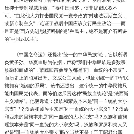
陈伯达接着引了孙中山的的两段话：“从前衰弱，实因
压抑于专制淫威所致。”“要中国强盛，便非提倡民权不
可。”由此他大力抨击国民党一党专政的“封建法西斯主义，
或新专制主义”，论证了战后中国应该实行民主政治——而
且正是“西方先进思想”所指的那种民主，绝不是蒋介石所讲
的“中国式民主”。
《中国之命运》还提出“统一的中华民族”论，它以所谓
炎黄子孙、华夏血脉为依据，声称“我们中华民族是多数宗
族融和而成的”，蒙藏回苗彝等族都是“同一血统的小宗支”，
而历史上的昭君出塞、文成公主入藏，也证明统一的中华民
族拥有“婚姻的系属”。该书还提出，这个统一的中华民族只
能由国民党代表。而陈伯达斥责这种“民族血统论”是“法西斯
主义糟粕”。他驳斥道：汉族和蒙族本来是“同一血统的大小
宗支”吗？汉族和藏族本来是“同一血统的大小宗义”吗？汉族
和西来的回族本来是“同一血统的大小宗支”吗？汉族和苗族
瑶族本来是“同一血统的大小宗支”吗，汉族和罗罗和夷人又
都是“同一血统的大小宗支”吗？当然不是！至于昭君出塞、