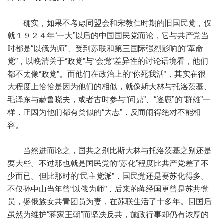
确实，如果不考虑同盟会和宋教仁时期的旧国民党，仅
就１９２４年“一大”以后的中国国民党而论，它与共产党当
时都是“以俄为师”、受到苏联和第三国际强烈影响的“革命
党”，以晚清关于“政党”与“会党”差异性的讨论语境看，他们
都不太像“政党”。而他们在政治上的“你死我活”，其实在很
大程度上恰恰是因为他们的相似，就像斯大林与托洛茨基、
毛泽东与赫鲁晓夫，或者古时参与“问鼎”、“逐鹿”的“群雄”一
样，正因为他们都有类似的“大志”，反而闹得绝对不能相
容。
当然进而论之，国共之别比斯大林与托洛茨基之别还是
要大些。不过那也就是国民党的“苏化”程度比共产党差了不
少而已。但比那时的“民主党派”，国民党还是要苏化得多。
不仅孙中山当年曾“以俄为师”，后来的蒋经国更曾是苏共党
员，娶俄族女共青团员为妻，在苏联生活了十多年。回国后
虽然为维护“蒋家王朝”而坚决反共，施政行事却仍有浓厚的