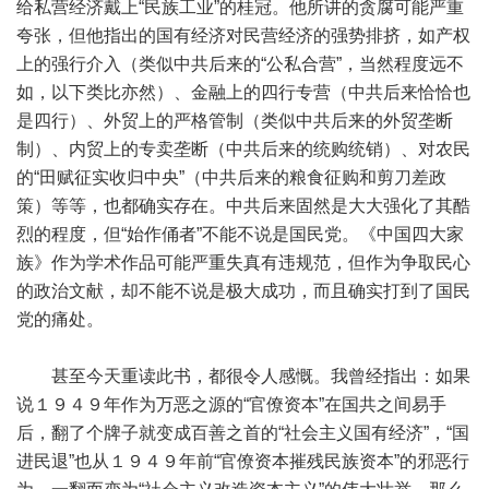
给私营经济戴上“民族工业”的桂冠。他所讲的贪腐可能严重
夸张，但他指出的国有经济对民营经济的强势排挤，如产权
上的强行介入（类似中共后来的“公私合营”，当然程度远不
如，以下类比亦然）、金融上的四行专营（中共后来恰恰也
是四行）、外贸上的严格管制（类似中共后来的外贸垄断
制）、内贸上的专卖垄断（中共后来的统购统销）、对农民
的“田赋征实收归中央”（中共后来的粮食征购和剪刀差政
策）等等，也都确实存在。中共后来固然是大大强化了其酷
烈的程度，但“始作俑者”不能不说是国民党。《中国四大家
族》作为学术作品可能严重失真有违规范，但作为争取民心
的政治文献，却不能不说是极大成功，而且确实打到了国民
党的痛处。
甚至今天重读此书，都很令人感慨。我曾经指出：如果
说１９４９年作为万恶之源的“官僚资本”在国共之间易手
后，翻了个牌子就变成百善之首的“社会主义国有经济”，“国
进民退”也从１９４９年前“官僚资本摧残民族资本”的邪恶行