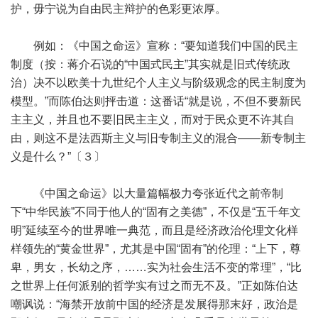
护，毋宁说为自由民主辩护的色彩更浓厚。
例如：《中国之命运》宣称：“要知道我们中国的民主
制度（按：蒋介石说的“中国式民主”其实就是旧式传统政
治）决不以欧美十九世纪个人主义与阶级观念的民主制度为
模型。”而陈伯达则抨击道：这番话“就是说，不但不要新民
主主义，并且也不要旧民主主义，而对于民众更不许其自
由，则这不是法西斯主义与旧专制主义的混合——新专制主
义是什么？”〔３〕
《中国之命运》以大量篇幅极力夸张近代之前帝制
下“中华民族”不同于他人的“固有之美德”，不仅是“五千年文
明”延续至今的世界唯一典范，而且是经济政治伦理文化样
样领先的“黄金世界”，尤其是中国“固有”的伦理：“上下，尊
卑，男女，长幼之序，……实为社会生活不变的常理”，“比
之世界上任何派别的哲学实有过之而无不及。”正如陈伯达
嘲讽说：“海禁开放前中国的经济是发展得那末好，政治是