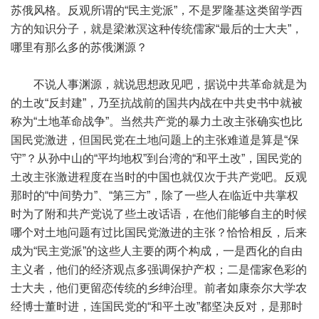
苏俄风格。反观所谓的“民主党派”，不是罗隆基这类留学西
方的知识分子，就是梁漱溟这种传统儒家“最后的士大夫”，
哪里有那么多的苏俄渊源？
不说人事渊源，就说思想政见吧，据说中共革命就是为
的土改“反封建”，乃至抗战前的国共内战在中共史书中就被
称为“土地革命战争”。当然共产党的暴力土改主张确实也比
国民党激进，但国民党在土地问题上的主张难道是算是“保
守”？从孙中山的“平均地权”到台湾的“和平土改”，国民党的
土改主张激进程度在当时的中国也就仅次于共产党吧。反观
那时的“中间势力”、“第三方”，除了一些人在临近中共掌权
时为了附和共产党说了些土改话语，在他们能够自主的时候
哪个对土地问题有过比国民党激进的主张？恰恰相反，后来
成为“民主党派”的这些人主要的两个构成，一是西化的自由
主义者，他们的经济观点多强调保护产权；二是儒家色彩的
士大夫，他们更留恋传统的乡绅治理。前者如康奈尔大学农
经博士董时进，连国民党的“和平土改”都坚决反对，是那时