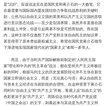
是“汉奸”。应该说这实在是国民党和蒋介石的一大败笔。它
在最需要与国际国内盟友团结协力争取抗战胜利的关键时
刻，公然与以自由主义立国的英美和以共产主义立国的苏联
进行意识形态论战——至少是划清界限，虽然并非直接在国
家利益上冲突，但是引起两者不快是可想而知的。而在国
内，这种主张不仅激怒了共产党和主张自由民主的知识界，
甚至得罪了原本类似新权威主义、希望在国民党蒋介石领导
下渐进地实现国家现代化的“国家主义”者闻一多等人。
而且，由于当时共产国际解散前制定的“人民民主国
家”理论和中共的“民主革命”说法，都在坚持共产主义终极目
标的同时，根据马列主义的历史发展阶段论并不主张在新生
国家立即搞社会主义，而是（无论真心与否）承认自由民主
与资本主义经济在当前阶段的合理性。在这种背景下蒋介石
同时向“自由主义”和“共产主义”开炮，客观上反“自由主义”的
色彩更浓于反“共产主义”。而陈伯达当时代表共产党反驳
《中国之命运》的文字，则看起来与其说是为共产主义辩