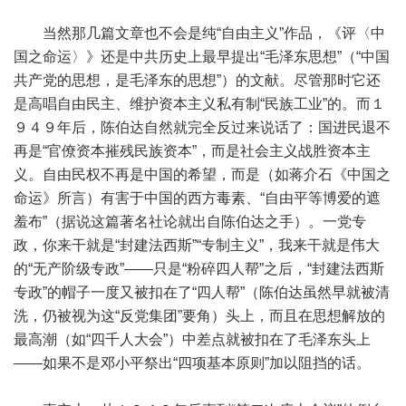
当然那几篇文章也不会是纯“自由主义”作品，《评〈中
国之命运〉》还是中共历史上最早提出“毛泽东思想”（“中国
共产党的思想，是毛泽东的思想”）的文献。尽管那时它还
是高唱自由民主、维护资本主义私有制“民族工业”的。而１
９４９年后，陈伯达自然就完全反过来说话了：国进民退不
再是“官僚资本摧残民族资本”，而是社会主义战胜资本主
义。自由民权不再是中国的希望，而是（如蒋介石《中国之
命运》所言）有害于中国的西方毒素、“自由平等博爱的遮
羞布”（据说这篇著名社论就出自陈伯达之手）。一党专
政，你来干就是“封建法西斯”“专制主义”，我来干就是伟大
的“无产阶级专政”——只是“粉碎四人帮”之后，“封建法西斯
专政”的帽子一度又被扣在了“四人帮”（陈伯达虽然早就被清
洗，仍被视为这“反党集团”要角）头上，而且在思想解放的
最高潮（如“四千人大会”）中差点就被扣在了毛泽东头上
——如果不是邓小平祭出“四项基本原则”加以阻挡的话。