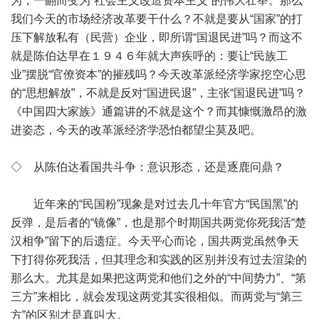
为，一翻而变为“社会主义改造资本主义”的伟大壮举。那么
我们今天的市场经济改革要干什么？不就是要从“国家”的打
压下解放私有（民营）企业，即所谓“国退民进”吗？而这不
就是陈伯达早在１９４６年就大声疾呼的：要让“民族工
业”摆脱“官僚资本”的摧残吗？今天改革派经济学家挖空心思
的“思想解放”，不就是反对“国进民退”，主张“国退民进”吗？
《中国四大家族》通篇讲的不就是这个？而其慷慨激昂的激
进姿态，今天的改革派经济学恐怕都望尘莫及吧。
◇ 从陈伯达看国共斗争：意识形态，还是逐鹿问鼎？
近年来的“民国粉”现象是对过去几十年官方“民国黑”的
反弹，是后者的“镜像”，也是那个时期国共两党你死我活“楚
汉相争”留下的后遗症。今天平心而论，国共两党虽然争天
下打得你死我活，但其理念和实践的区别并没有过去渲染的
那么大。尤其是如果把这两党和他们之外的“中间势力”、“第
三方”来相比，就会发现这两党其实很相似。而两党与“第三
方”的区别才是真叫大。