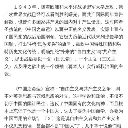
１９４３年，随着欧洲和太平洋战场盟军大举反攻，第
二次世界大战已经可以看到胜利曙光。而共产国际同年宣告
解散，也使许多国家共产党的国内对手产生错觉。这时陶希
圣执笔的《中国之命运》以蒋中正的名义发表，实际上宣布
了国民党的战后治国纲领。它极力渲染近代以来列强侵华的
国耻，打出“中华民族复兴”的旗号，鼓吹中国特殊国情和独
特历史文化传统，明确拒绝“外来的”“自由主义”与“共产主
义”，提出战后要以一党（国民党）、一个主义（三民主
义）以及呼之欲出的一个领袖（蒋本人）实行威权治国的主
张。
《中国之命运》宣称：“自由主义与共产主义之争，则
不外英美思想与苏俄思想的对立。这些学说和政治，不仅不
切于中国的国计民生，违反了中国固有的文化精神，而且根
本上忘记了他是一个中国人，失去了要为中国而学、亦要为
中国而用的立场”。〔２〕这是说自由主义者和共产主义者
不仅思想错误，甚至都不是“中国人”了，几乎等于说他们就