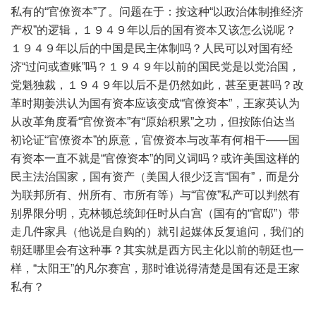
私有的“官僚资本”了。问题在于：按这种“以政治体制推经济
产权”的逻辑，１９４９年以后的国有资本又该怎么说呢？
１９４９年以后的中国是民主体制吗？人民可以对国有经
济“过问或查账”吗？１９４９年以前的国民党是以党治国，
党魁独裁，１９４９年以后不是仍然如此，甚至更甚吗？改
革时期姜洪认为国有资本应该变成“官僚资本”，王家英认为
从改革角度看“官僚资本”有“原始积累”之功，但按陈伯达当
初论证“官僚资本”的原意，官僚资本与改革有何相干——国
有资本一直不就是“官僚资本”的同义词吗？或许美国这样的
民主法治国家，国有资产（美国人很少泛言“国有”，而是分
为联邦所有、州所有、市所有等）与“官僚”私产可以判然有
别界限分明，克林顿总统卸任时从白宫（国有的“官邸”）带
走几件家具（他说是自购的）就引起媒体反复追问，我们的
朝廷哪里会有这种事？其实就是西方民主化以前的朝廷也一
样，“太阳王”的凡尔赛宫，那时谁说得清楚是国有还是王家
私有？