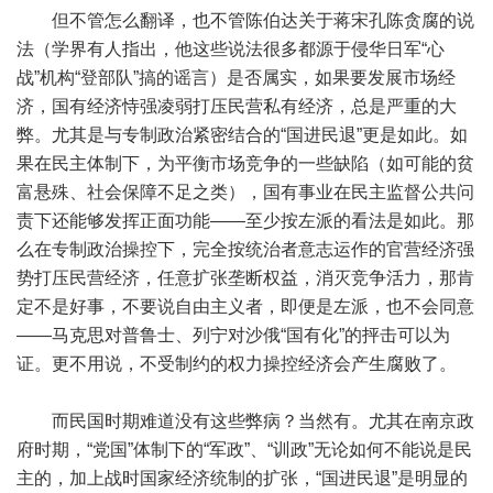
但不管怎么翻译，也不管陈伯达关于蒋宋孔陈贪腐的说
法（学界有人指出，他这些说法很多都源于侵华日军“心
战”机构“登部队”搞的谣言）是否属实，如果要发展市场经
济，国有经济恃强凌弱打压民营私有经济，总是严重的大
弊。尤其是与专制政治紧密结合的“国进民退”更是如此。如
果在民主体制下，为平衡市场竞争的一些缺陷（如可能的贫
富悬殊、社会保障不足之类），国有事业在民主监督公共问
责下还能够发挥正面功能——至少按左派的看法是如此。那
么在专制政治操控下，完全按统治者意志运作的官营经济强
势打压民营经济，任意扩张垄断权益，消灭竞争活力，那肯
定不是好事，不要说自由主义者，即便是左派，也不会同意
——马克思对普鲁士、列宁对沙俄“国有化”的抨击可以为
证。更不用说，不受制约的权力操控经济会产生腐败了。
而民国时期难道没有这些弊病？当然有。尤其在南京政
府时期，“党国”体制下的“军政”、“训政”无论如何不能说是民
主的，加上战时国家经济统制的扩张，“国进民退”是明显的