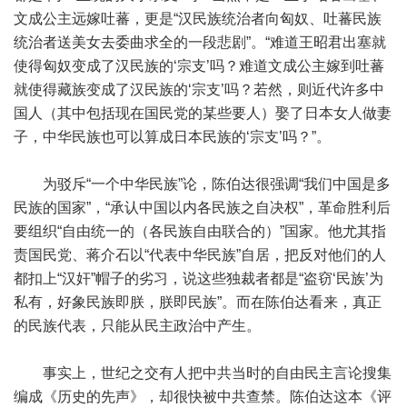
文成公主远嫁吐蕃，更是“汉民族统治者向匈奴、吐蕃民族
统治者送美女去委曲求全的一段悲剧”。“难道王昭君出塞就
使得匈奴变成了汉民族的‘宗支’吗？难道文成公主嫁到吐蕃
就使得藏族变成了汉民族的‘宗支’吗？若然，则近代许多中
国人（其中包括现在国民党的某些要人）娶了日本女人做妻
子，中华民族也可以算成日本民族的‘宗支’吗？”。
为驳斥“一个中华民族”论，陈伯达很强调“我们中国是多
民族的国家”，“承认中国以内各民族之自决权”，革命胜利后
要组织“自由统一的（各民族自由联合的）”国家。他尤其指
责国民党、蒋介石以“代表中华民族”自居，把反对他们的人
都扣上“汉奸”帽子的劣习，说这些独裁者都是“盗窃‘民族’为
私有，好象民族即朕，朕即民族”。而在陈伯达看来，真正
的民族代表，只能从民主政治中产生。
事实上，世纪之交有人把中共当时的自由民主言论搜集
编成《历史的先声》，却很快被中共查禁。陈伯达这本《评