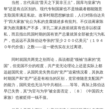
当然，古代虽说“普天之下莫非王土”，国库与皇家“内
帑”还是有点区别的。现代专制国家也不是独裁者都能随意
支取国库满足私欲。改革时期思想解放后，人们对陈伯达关
于“四大家族”化公为私的贪腐描述多有批判。不仅说蒋家陈
家为政清廉私产不多，宋孔二家从政前就富有也非以权谋
私，而且指出民国时期的国有资产总量就算全部被贪污为私
产，也远远不及陈伯达夸张的“至少２００亿美元”（１９４
０年代价值）之数——这一硬伤实在太过离谱。
同时就国共两党之别而论，虽说都是“领袖”当家的“党
国”，但党国不分的程度，共产党无论理论上还是实际上都
远超国民党，从国民党失势后的“党产”追索情况看，其执政
时期国产和“党产”还是有相当的区别，党官僚随意支配国产
的能力，国民党也无法与中共相比……等等。再加上陈伯达
早已失势，其“为官与为学”被全面否定，〔８〕《中国四大
家族》也被贬得一钱不值。