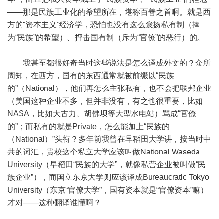
——那是民族工业化的希望所在，堪称百善之首啊。就是西
方的“资本主义”经济学，恐怕也没有这么褒扬私有制（捧
为“民族”的希望）、抨击国有制（斥为“官僚”的恶行）的。
我甚至都很好奇当时这些说法是怎么译成外文的？众所
周知，在西方，国有的东西通常就被前缀以“民族
的”（National），他们再怎么主张私有，也不会把联邦企业
（美国这种企业不多，但并非没有，有之也很重要，比如
NASA，比如大古力、胡佛坝等大型水电站）骂成“官僚
的”；而私有的就是Private，怎么能加上“民族的
（National）”头衔？多年前我曾在早稻田大学讲，按当时中
共的词汇，贵校这个私立大学应该叫做National Waseda
University（早稻田“民族的大学”，就像私营企业被叫做“民
族企业”），而国立东京大学则应该译成Bureaucratic Tokyo
University（东京“官僚大学”，国有资本就是“官僚资本”嘛）
才对——这种翻译谁懂啊？