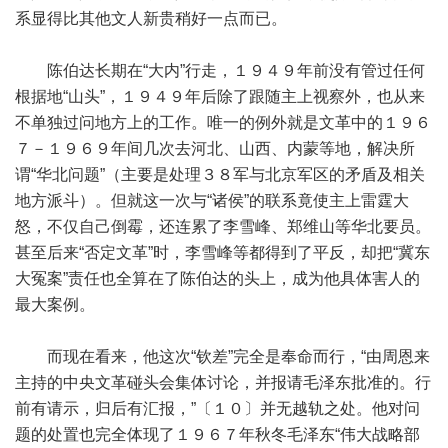
系显得比其他文人新贵稍好一点而已。
陈伯达长期在“大内”行走，１９４９年前没有管过任何
根据地“山头”，１９４９年后除了跟随主上视察外，也从来
不单独过问地方上的工作。唯一的例外就是文革中的１９６
７－１９６９年间几次去河北、山西、内蒙等地，解决所
谓“华北问题”（主要是处理３８军与北京军区的矛盾及相关
地方派斗）。但就这一次与“诸侯”的联系竟使主上雷霆大
怒，不仅自己倒霉，还连累了李雪峰、郑维山等华北要员。
甚至后来“否定文革”时，李雪峰等都得到了平反，却把“冀东
大冤案”责任也全算在了陈伯达的头上，成为他具体害人的
最大案例。
而现在看来，他这次“钦差”完全是奉命而行，“由周恩来
主持的中央文革碰头会集体讨论，并报请毛泽东批准的。行
前有请示，归后有汇报，”〔１０〕并无越轨之处。他对问
题的处置也完全体现了１９６７年秋冬毛泽东“伟大战略部