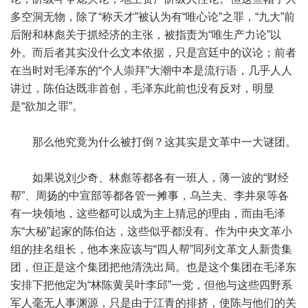
多空洞无物，除了“称天才”被认为有“唯心论”之罪，“九大”前
后附和林彪关于抓经济的主张，被指责为“唯生产力论”以
外。而后者其实没什么文本依据，只是宫廷中的议论；前者
在当时对毛泽东的“个人崇拜”大潮中本是流行语，几乎人人
讲过，陈伯达既非首创，毛泽东此前也没有反对，明显
是“欲加之罪”。
那么他究竟为什么被打倒？这其实是文革中一大谜团。
如果说刘少奇、林彪等都各有一班人，薄一波的“财经
帮”、周扬的中宣部等都各管一摊事，乌兰夫、李井泉等各
有一块领地，这些都可以成为主上猜忌的理由，而由毛泽
东“大秘”起家的陈伯达，这些似乎都没有。作为中央文革小
组的挂名组长，他本来应该与“四人帮”同列文革文人新贵集
团，但正是这个集团把他清洗出局。也是这个集团在毛泽东
安排下把他定为“林陈黄吴叶李邱”一党，但他与这些四野系
军人毫无人事渊源，只是由于江青的排挤，使陈与他们的关