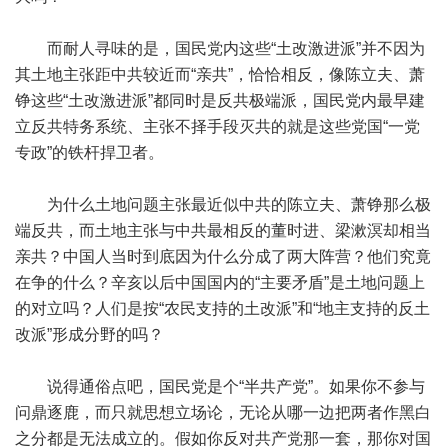
而耐人寻味的是，国民党内这些“土改激进派”并不因为
其土地主张距中共较近而“亲共”，恰恰相反，像陈立夫、萧
铮这些“土改激进派”都同时是反共极端派，国民党内最早建
立反共特务系统、主张不择手段灭共的就是这些党国“一党
专政”的铁杆捍卫者。
为什么土地问题主张最近似中共的陈立夫、萧铮那么极
端反共，而土地主张与中共最相反的董时进、梁漱溟却相当
亲共？中国人当时到底因为什么分成了两大阵营？他们究竟
在争的什么？辛亥以后中国国内的“主要矛盾”是土地问题上
的对立吗？人们是按“农民支持的土改派”和“地主支持的反土
改派”形成分野的吗？
说得通俗点吧，国民党是个“半共产党”。如果你不参与
问鼎逐鹿，而只就思想立场论，无论从哪一边把两者作黑白
之分都是无法成立的。假如你反对共产党那一套，那你对国