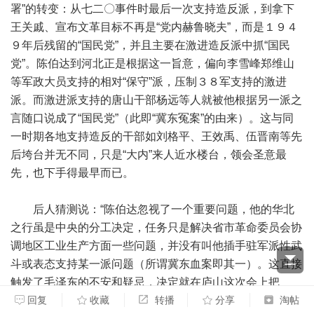
署”的转变：从七二〇事件时最后一次支持造反派，到拿下
王关戚、宣布文革目标不再是“党内赫鲁晓夫”，而是１９４
９年后残留的“国民党”，并且主要在激进造反派中抓“国民
党”。陈伯达到河北正是根据这一旨意，偏向李雪峰郑维山
等军政大员支持的相对“保守”派，压制３８军支持的激进
派。而激进派支持的唐山干部杨远等人就被他根据另一派之
言随口说成了“国民党”（此即“冀东冤案”的由来）。这与同
一时期各地支持造反的干部如刘格平、王效禹、伍晋南等先
后垮台并无不同，只是“大内”来人近水楼台，领会圣意最
先，也下手得最早而已。
后人猜测说：“陈伯达忽视了一个重要问题，他的华北
之行虽是中央的分工决定，任务只是解决省市革命委员会协
调地区工业生产方面一些问题，并没有叫他插手驻军派性武
斗或表态支持某一派问题（所谓冀东血案即其一）。这直接
触发了毛泽东的不安和疑忌，决定就在庐山这次会上把
他‘拿下来’”。〔１１〕这个说法笔者难以苟同。
回复
收藏
转播
分享
淘帖