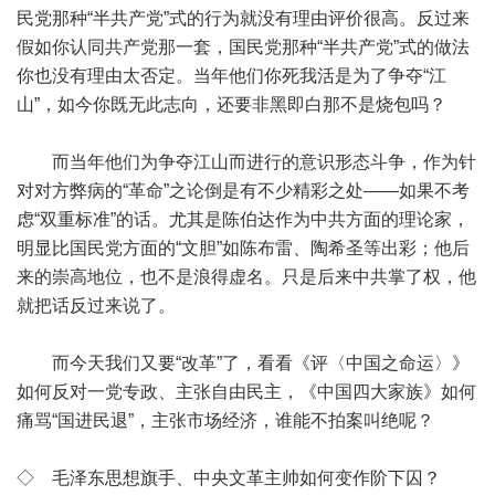
民党那种“半共产党”式的行为就没有理由评价很高。反过来
假如你认同共产党那一套，国民党那种“半共产党”式的做法
你也没有理由太否定。当年他们你死我活是为了争夺“江
山”，如今你既无此志向，还要非黑即白那不是烧包吗？
而当年他们为争夺江山而进行的意识形态斗争，作为针
对对方弊病的“革命”之论倒是有不少精彩之处——如果不考
虑“双重标准”的话。尤其是陈伯达作为中共方面的理论家，
明显比国民党方面的“文胆”如陈布雷、陶希圣等出彩；他后
来的崇高地位，也不是浪得虚名。只是后来中共掌了权，他
就把话反过来说了。
而今天我们又要“改革”了，看看《评〈中国之命运〉》
如何反对一党专政、主张自由民主，《中国四大家族》如何
痛骂“国进民退”，主张市场经济，谁能不拍案叫绝呢？
◇ 毛泽东思想旗手、中央文革主帅如何变作阶下囚？