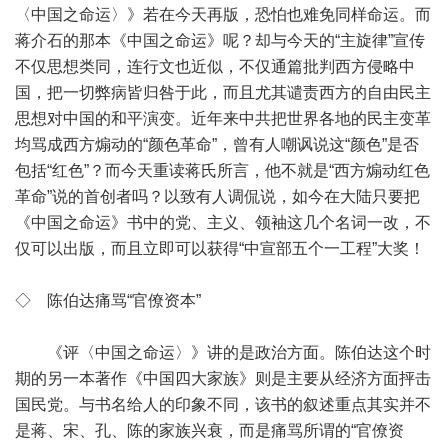
〈中国之命运〉》若在今天再版，恐怕也难免同样命运。而
蒋介石的那本《中国之命运》呢？却与今天的“主旋律”宣传
不仅思想类同，连行文也近似，不仅通篇批判西方侵略中
国，把一切弊病皆归咎于此，而且尤其谴责西方的自由民主
思想对中国的和平演变。近年来中共把世界各地的民主变革
均骂成西方煽动的“颜色革命”，曾有人嘲讽说这“颜色”是否
包括“红色”？而今天重读蒋氏所言，他不就是“西方煽动红色
革命”说的首创者吗？以致有人调侃说，如今在大陆只要把
《中国之命运》书中的党、主义、领袖这几个名词一改，不
仅可以出版，而且立即可以获得“中宣部五个一工程”大奖！
◇ 陈伯达痛骂“官僚资本”
《评〈中国之命运〉》讲的是政治方面。陈伯达这个时
期的另一本著作《中国四大家族》则是主要从经济方面抨击
国民党。与书名给人的印象不同，该书的叙述重点其实并不
是蒋、宋、孔、陈的家族兴衰，而是痛骂所谓的“官僚资