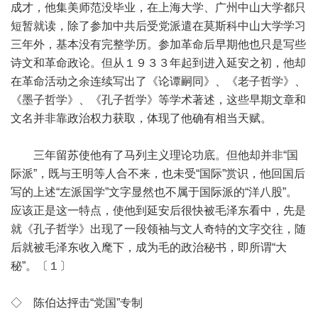
成才，他集美师范没毕业，在上海大学、广州中山大学都只
短暂就读，除了参加中共后受党派遣在莫斯科中山大学学习
三年外，基本没有完整学历。参加革命后早期他也只是写些
诗文和革命政论。但从１９３３年起到进入延安之初，他却
在革命活动之余连续写出了《论谭嗣同》、《老子哲学》、
《墨子哲学》、《孔子哲学》等学术著述，这些早期文章和
文名并非靠政治权力获取，体现了他确有相当天赋。
三年留苏使他有了马列主义理论功底。但他却并非“国
际派”，既与王明等人合不来，也未受“国际”赏识，他回国后
写的上述“左派国学”文字显然也不属于国际派的“洋八股”。
应该正是这一特点，使他到延安后很快被毛泽东看中，先是
就《孔子哲学》出现了一段领袖与文人奇特的文字交往，随
后就被毛泽东收入麾下，成为毛的政治秘书，即所谓“大
秘”。〔１〕
◇ 陈伯达抨击“党国”专制