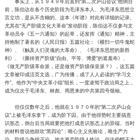
事实上，从１９４９年后直到“第二次庐山会议”他倒台
前，陈伯达在各个历史阶段为毛泽东本人、为毛泽东思想立
言立功，是从不含糊的。这本《年谱》对此有详细的记录。
尤其在“无产阶级文化大革命”发动阶段，陈伯达不仅参与文
革动员令《五一六通知》的起草，还发挥《通知》精神，主
持炮制了著名的《人民日报》五篇社论：《横扫一切牛鬼蛇
神》、《触及人们灵魂的大革命》、《毛泽东思想的新胜
利》、《撕掉资产阶级“自由、平等、博爱”的遮羞布》、
《做无产阶级革命派，还是做资产阶级保皇派？》，这五篇
文章被印成活页文选，广为传播，成了人人必读的“学习文
件”。他作为“中央文革小组”组长，一度凌驾于政治局之上，
成为仅次于毛泽东、林彪、周恩来的中共第四号领袖。
但仅仅数年之后，他就在１９７０年的“第二次庐山会
议”上被毛泽东拿下，成为阶下囚。由于他得势时主要搞意
识形态，倒台后当局就要把他打成意识形态上的异端。当时
的材料曾说他鼓吹“黑四论”：唯心主义先验论，唯生产力
论，阶级斗争熄灭论，地主资产阶级人性论。但这些帽子大