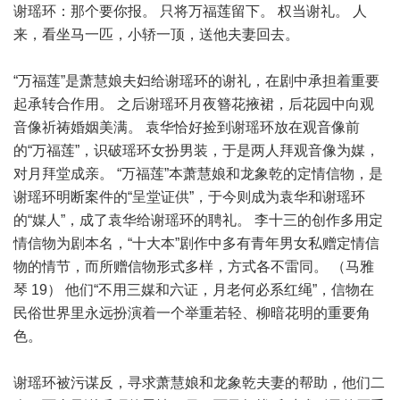
谢瑶环：那个要你报。 只将万福莲留下。 权当谢礼。 人
来，看坐马一匹，小轿一顶，送他夫妻回去。
“万福莲”是萧慧娘夫妇给谢瑶环的谢礼，在剧中承担着重要
起承转合作用。 之后谢瑶环月夜簪花掖裙，后花园中向观
音像祈祷婚姻美满。 袁华恰好捡到谢瑶环放在观音像前
的“万福莲”，识破瑶环女扮男装，于是两人拜观音像为媒，
对月拜堂成亲。 “万福莲”本萧慧娘和龙象乾的定情信物，是
谢瑶环明断案件的“呈堂证供”，于今则成为袁华和谢瑶环
的“媒人”，成了袁华给谢瑶环的聘礼。 李十三的创作多用定
情信物为剧本名，“十大本”剧作中多有青年男女私赠定情信
物的情节，而所赠信物形式多样，方式各不雷同。 （马雅
琴 19） 他们“不用三媒和六证，月老何必系红绳”，信物在
民俗世界里永远扮演着一个举重若轻、柳暗花明的重要角
色。
谢瑶环被污谋反，寻求萧慧娘和龙象乾夫妻的帮助，他们二