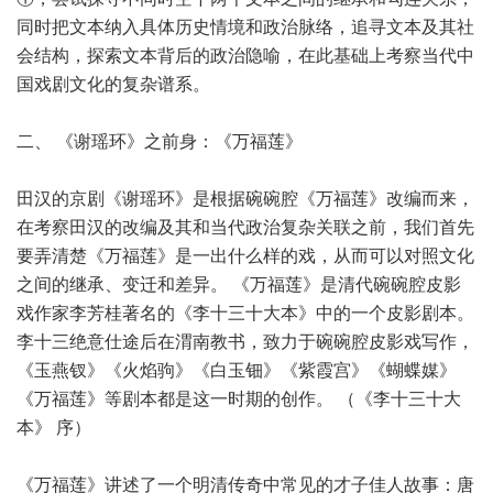
同时把文本纳入具体历史情境和政治脉络，追寻文本及其社
会结构，探索文本背后的政治隐喻，在此基础上考察当代中
国戏剧文化的复杂谱系。
二、 《谢瑶环》之前身：《万福莲》
田汉的京剧《谢瑶环》是根据碗碗腔《万福莲》改编而来，
在考察田汉的改编及其和当代政治复杂关联之前，我们首先
要弄清楚《万福莲》是一出什么样的戏，从而可以对照文化
之间的继承、变迁和差异。 《万福莲》是清代碗碗腔皮影
戏作家李芳桂著名的《李十三十大本》中的一个皮影剧本。
李十三绝意仕途后在渭南教书，致力于碗碗腔皮影戏写作，
《玉燕钗》《火焰驹》《白玉钿》《紫霞宫》《蝴蝶媒》
《万福莲》等剧本都是这一时期的创作。 （《李十三十大
本》 序）
《万福莲》讲述了一个明清传奇中常见的才子佳人故事：唐