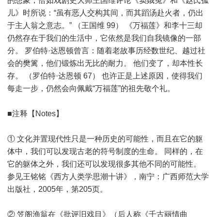
的想象，恰如戏剧史大师王国维评论《窦娥冤》和《赵氏孤
儿》时所说：“虽有恶人交构其间，而其蹈汤赴火者，仍出
于主人翁之意志。” （王国维 99） 《万福莲》和李十三却
仍然存在于我们的生活中，它依然是我们自我镜像的一部
分。 罗伯特·达恩顿曾言：随着老故事历经数世纪、越过社
会的樊篱，他们锻炼出无比的耐力。 他们变了，却本性长
存。 （罗伯特·达恩顿 67） 也许正是上述原因，使得我们
每走一步，仍然会向佩戴“万福莲”的祖先敬个礼。
■注释【Notes】
① 文化并置现代性只是一种历史的可能性，而且在它的躯
体中，我们可以发现古老的符号制度的生命。 同样的，在
它的躯体之外，我们还可以发现很多其他不同的可能性。
参见王铭铭《西方人类学思潮十讲》，南宁：广西师范大学
出版社，2005年，第205页。
② 笠阁渔翁在《批评旧戏目》（后人称《千古丽情曲