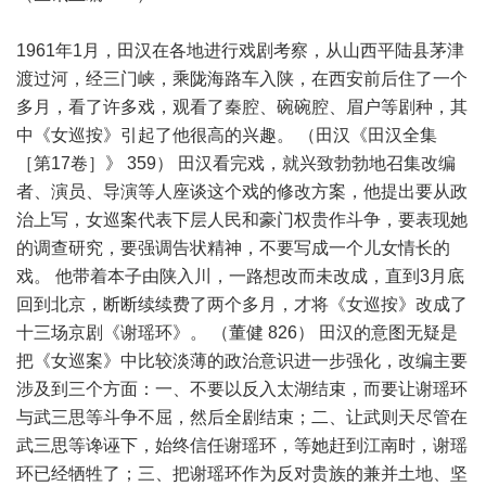
1961年1月，田汉在各地进行戏剧考察，从山西平陆县茅津
渡过河，经三门峡，乘陇海路车入陕，在西安前后住了一个
多月，看了许多戏，观看了秦腔、碗碗腔、眉户等剧种，其
中《女巡按》引起了他很高的兴趣。 （田汉《田汉全集
［第17卷］》 359） 田汉看完戏，就兴致勃勃地召集改编
者、演员、导演等人座谈这个戏的修改方案，他提出要从政
治上写，女巡案代表下层人民和豪门权贵作斗争，要表现她
的调查研究，要强调告状精神，不要写成一个儿女情长的
戏。 他带着本子由陕入川，一路想改而未改成，直到3月底
回到北京，断断续续费了两个多月，才将《女巡按》改成了
十三场京剧《谢瑶环》。 （董健 826） 田汉的意图无疑是
把《女巡案》中比较淡薄的政治意识进一步强化，改编主要
涉及到三个方面：一、不要以反入太湖结束，而要让谢瑶环
与武三思等斗争不屈，然后全剧结束；二、让武则天尽管在
武三思等谗诬下，始终信任谢瑶环，等她赶到江南时，谢瑶
环已经牺牲了；三、把谢瑶环作为反对贵族的兼并土地、坚