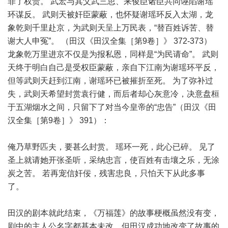
罪了权贵。 武宏与其父武三思、来俊臣诸臣共同诬陷谢瑶
环谋反。 武则天被奸臣蒙蔽，也怀疑谢瑶环反入太湖，龙
象乾则千里赴京，为武则天呈上万民表，“替百姓诉苦、替
谢大人申冤”。 （田汉《田汉全集［第9卷］》 372-373）
龙象乾万里进京不仅是为报私恩，同样是“为民请命”。 武则
天终于明白自己是受权臣蒙蔽，亲自下江南为谢瑶环平反，
但等武则天赶到江南，谢瑶环已被摧折至死。 为了弥补过
失，武则天希望封赏袁行健，而后者却心灰意冷，决意盘桓
于五湖烟水之间，只留下了对当今皇帝的“忠告”（田汉《田
汉全集［第9卷］》 391）：
俺乃草野匹夫，要甚么封赏。 瑶环一死，此心已碎。 见了
圣上就请她开张圣听，采纳忠言，使百姓有击壤之乐，无涂
炭之苦。 若再宠信奸佞，残害忠良，只怕天下从此多事
了。
田汉的剧本就此结束，《万福莲》的故事梗概虽然没有变，
剧中的主人公名字都基本未改，但田汉成功地改变了故事的