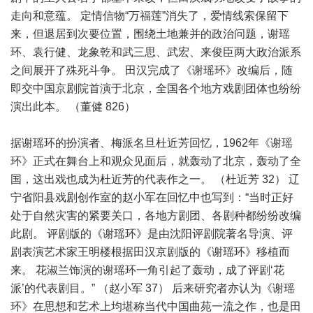
走向和意蕴。 定情信物“万福莲”消失了，爱情线索保留下
来，但退居到次要位置，围绕土地兼并的政治问题，谢瑶
环、袁行健、龙象乾和武三思、武宏、来俊臣两大政治派系
之间展开了殊死斗争。 田汉完成了《谢瑶环》改编后，随
即交中国京剧院首演于北京，全国各个地方戏剧团体也纷纷
演出此本。 （董健 826）
据谢瑶环的扮演者、梅派名旦杜近芳回忆，1962年《谢瑶
环》正式在舞台上和观众见面后，就轰动了北京，轰动了全
国，这出戏也成为杜近芳的代表作之一。 （杜近芳 32） 辽
宁省阳县戏剧创作室的赵小军在回忆中也写到：“当时正好
处于自然灾害的紧要关口，各地方剧团、各剧种都纷纷改编
此剧。 评剧版的《谢瑶环》是由沈阳评剧院著名导演、评
剧表演艺术家王明楼根据田汉京剧版的《谢瑶环》移植而
来。 花淑兰饰演的谢瑶环一角引起了轰动，成了评剧‘花
派’的代表剧目。” （赵小军 37） 后来研究者亦认为《谢瑶
环》在思想和艺术上均堪称当代中国曲苑一流之作，也是田