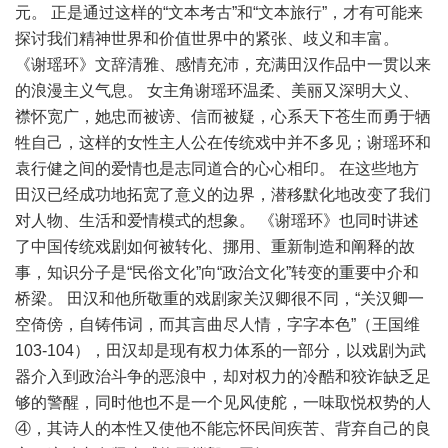
元。 正是通过这样的“文本考古”和“文本旅行”，才有可能来
探讨我们精神世界和价值世界中的紧张、歧义和丰富。
《谢瑶环》文辞清雅、感情充沛，充满田汉作品中一贯以来
的浪漫主义气息。 女主角谢瑶环温柔、美丽又深明大义、
襟怀宽广，她忠而被谤、信而被疑，心系天下苍生而勇于牺
牲自己，这样的女性主人公在传统戏中并不多见；谢瑶环和
袁行健之间的爱情也是志同道合的心心相印。 在这些地方
田汉已经成功地拓宽了意义的边界，潜移默化地改变了我们
对人物、生活和爱情模式的想象。 《谢瑶环》也同时讲述
了中国传统戏剧如何被转化、挪用、重新制造和阐释的故
事，知识分子是“民俗文化”向“政治文化”转变的重要中介和
桥梁。 田汉和他所敬重的戏剧家关汉卿很不同，“关汉卿一
空倚傍，自铸伟词，而其言曲尽人情，字字本色”（王国维
103-104），田汉却是现有权力体系的一部分，以戏剧为武
器介入到政治斗争的恶浪中，却对权力的冷酷和狡诈缺乏足
够的警醒，同时他也不是一个见风使舵，一味取悦权势的人
④，其诗人的本性又使他不能忘怀民间疾苦、背弃自己的良