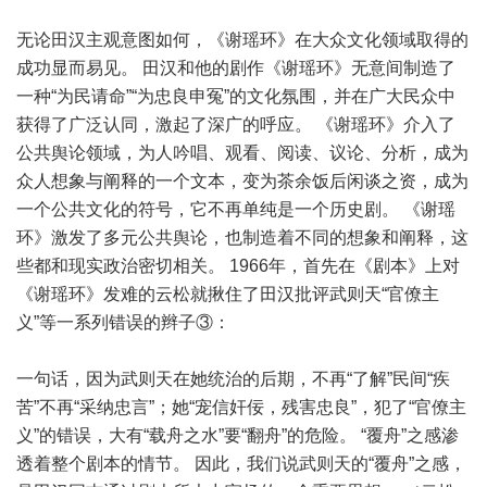
无论田汉主观意图如何，《谢瑶环》在大众文化领域取得的
成功显而易见。 田汉和他的剧作《谢瑶环》无意间制造了
一种“为民请命”“为忠良申冤”的文化氛围，并在广大民众中
获得了广泛认同，激起了深广的呼应。 《谢瑶环》介入了
公共舆论领域，为人吟唱、观看、阅读、议论、分析，成为
众人想象与阐释的一个文本，变为茶余饭后闲谈之资，成为
一个公共文化的符号，它不再单纯是一个历史剧。 《谢瑶
环》激发了多元公共舆论，也制造着不同的想象和阐释，这
些都和现实政治密切相关。 1966年，首先在《剧本》上对
《谢瑶环》发难的云松就揪住了田汉批评武则天“官僚主
义”等一系列错误的辫子③：
一句话，因为武则天在她统治的后期，不再“了解”民间“疾
苦”不再“采纳忠言”；她“宠信奸佞，残害忠良”，犯了“官僚主
义”的错误，大有“载舟之水”要“翻舟”的危险。 “覆舟”之感渗
透着整个剧本的情节。 因此，我们说武则天的“覆舟”之感，