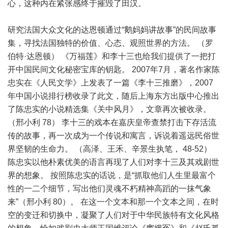
心，这种内在紧张感终于摧毁了田汉。
研究法国大众文化的达恩顿通过“鹅妈妈讲故事”的民间故事
集，寻找法国独特的价值、心态、观照世界的方法。 （罗
伯特·达恩顿） 《万福莲》和李十三也给我们提供了一把打
开中国民间文化秘密宝库的钥匙。 2007年7月，著名作家陈
忠实在《人民文学》上发表了一篇《李十三推磨》，2007
年中国小说排行榜收录了此文，随后上海东方出版中心推出
了陈忠实的小说精选集《关中风月》，文章再次被收录。
（邢小利 78） 李十三的戏本在嘉庆皇帝查禁打击下存活流
传的故事，再一次成为一个传说和寓言，诉说着遥远民俗世
界坚韧的生命力。 （高泽、王禾、辛景生执笔， 48-52）
陈忠实以他朴素优美的语言再现了人们对李十三及其戏剧世
界的想象。 按照陈忠实的话说，是“抓取他们人生里最富个
性的一二个细节，写出他们灵魂不朽精神高蹈的一抹气象
来”（邢小利 80）。 在这一个文本和那一个文本之间，在时
空的变迁和切换中，凝聚了人们对于中华民族特有文化风格