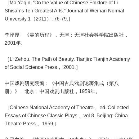
［Ma Yaqin. “On the Value of Chinese Folklore of Li
Shisan’s Ten Greatest Arts.” Journal of Weinan Normal
University 1（2011）: 76-79.］
李泽厚：《美的历程》，天津：天津社会科学院出版社，
2001年。
［Li Zehou. The Path of Beauty. Tianjin: Tianjin Academy
of Social Science Press， 2001.］
中国戏剧研究院编：《中国古典戏剧论著集成（第八
册）》，北京：中国戏剧出版社，1959年。
［Chinese National Academy of Theatre， ed. Collected
Essays of Chinese Classic Plays， vol.8. Beijing: China
Theatre Press， 1959.］