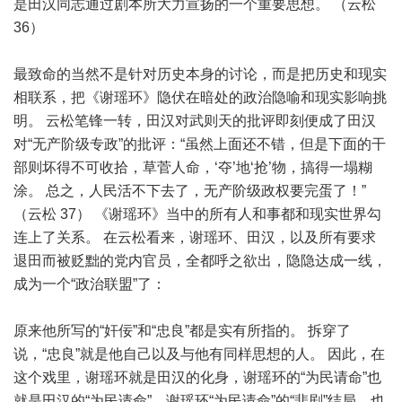
是田汉同志通过剧本所大力宣扬的一个重要思想。 （云松
36）
最致命的当然不是针对历史本身的讨论，而是把历史和现实
相联系，把《谢瑶环》隐伏在暗处的政治隐喻和现实影响挑
明。 云松笔锋一转，田汉对武则天的批评即刻便成了田汉
对“无产阶级专政”的批评：“虽然上面还不错，但是下面的干
部则坏得不可收拾，草菅人命，‘夺’地‘抢’物，搞得一塌糊
涂。 总之，人民活不下去了，无产阶级政权要完蛋了！”
（云松 37） 《谢瑶环》当中的所有人和事都和现实世界勾
连上了关系。 在云松看来，谢瑶环、田汉，以及所有要求
退田而被贬黜的党内官员，全都呼之欲出，隐隐达成一线，
成为一个“政治联盟”了：
原来他所写的“奸佞”和“忠良”都是实有所指的。 拆穿了
说，“忠良”就是他自己以及与他有同样思想的人。 因此，在
这个戏里，谢瑶环就是田汉的化身，谢瑶环的“为民请命”也
就是田汉的“为民请命”，谢瑶环“为民请命”的“悲剧”结局，也