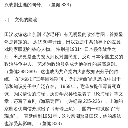
汉戏剧生涯的句号。 （董健 833）
四、 文化的隐喻
田汉改编这出京剧《谢瑶环》有无明显的政治意图，答案显
然是肯定的。 从1930年开始，田汉就是中共领导下的左翼
戏剧家联盟的核心人物。 特别是1931年日本侵华战争之
后，田汉更是全力投入到反对国民党、反对日本帝国主义的
政治斗争中去。 艺术为政治服务成为他创作的最高原则。
（董健388-389） 这也成为共产党内大多数知识分子的传
统。 在“大跃进”三年困难期间，“为民请命”的思想在中国干
部和知识分子中广泛存在。 1959年，毛泽东提倡写冒死直
谏、为民请命的海瑞，历史学家吴晗发表了《论海瑞》等文
章，还写了京剧《海瑞罢官》（许纪霖 225-226），上海的
京剧名优周信芳演出了《海瑞上疏》，国内一时掀起了“海
瑞热”，一直延续到1961年，这股风潮熏及田汉，他的想法
也深受其影响。 （董健 833）