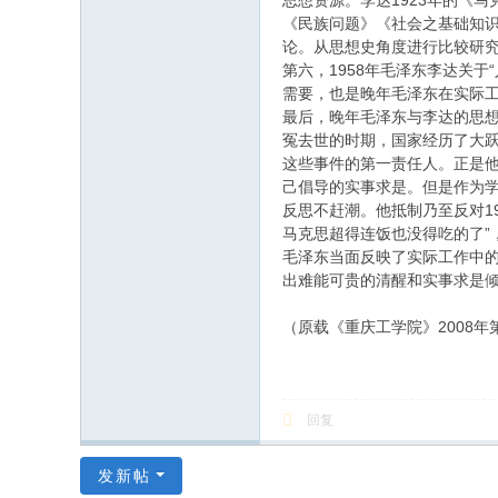
思想资源。李达1923年的《
《民族问题》《社会之基础知
论。从思想史角度进行比较研
第六，1958年毛泽东李达关
需要，也是晚年毛泽东在实际
最后，晚年毛泽东与李达的思想
冤去世的时期，国家经历了大
这些事件的第一责任人。正是
己倡导的实事求是。但是作为学
反思不赶潮。他抵制乃至反对1
马克思超得连饭也没得吃的了”
毛泽东当面反映了实际工作中的
出难能可贵的清醒和实事求是
（原载《重庆工学院》2008年
回复
发新帖