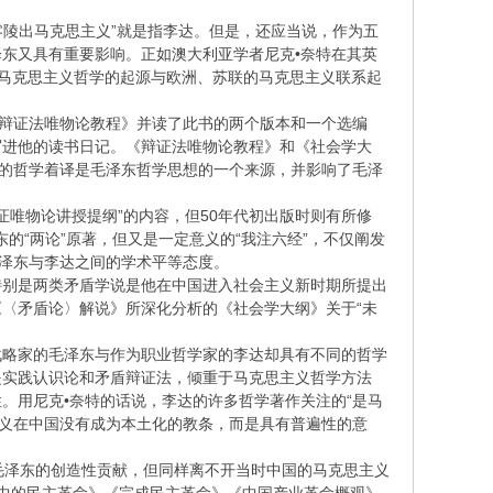
“零陵出马克思主义”就是指李达。但是，还应当说，作为五
东又具有重要影响。正如澳大利亚学者尼克•奈特在其英
的马克思主义哲学的起源与欧洲、苏联的马克思主义联系起
《辩证法唯物论教程》并读了此书的两个版本和一个选编
写进他的读书日记。《辩证法唯物论教程》和《社会学大
代的哲学着译是毛泽东哲学思想的一个来源，并影响了毛泽
“辩证唯物论讲授提纲”的内容，但50年代初出版时则有所修
的“两论”原著，但又是一定意义的“我注六经”，不仅阐发
毛泽东与李达之间的学术平等态度。
特别是两类矛盾学说是他在中国进入社会主义新时期所提出
〈矛盾论〉解说》所深化分析的《社会学大纲》关于“未
战略家的毛泽东与作为职业哲学家的李达却具有不同的哲学
是实践认识论和矛盾辩证法，倾重于马克思主义哲学方法
。用尼克•奈特的话说，李达的许多哲学著作关注的“是马
主义在中国没有成为本土化的教条，而是具有普遍性的意
毛泽东的创造性贡献，但同样离不开当时中国的马克思主义