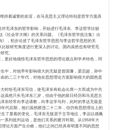
，维持着诚挚的友谊，在马克思主义理论特别是哲学方面具
达对毛泽东的哲学影响，开始进行毛泽东、李达哲学比较
李达《社会学大纲》的关系问题。《毛泽东哲学批注集》出
影响》，初步论述了毛泽东哲学思想与李达哲学思想的关
并未从比较研究角度进行更深入的讨论。国内虽然也有研究毛
较研究。
源，更好地领悟毛泽东哲学思想的理论观点和学术特色，同
一生中，对他早年影响很大的无疑是曾国藩，梁启超，孙中
革命的二三十年代，对他在思想理论方面影响很大的固然是
一大时给毛泽东写信，使毛泽东有机会出席一大而成为中共
李达虽然只长毛泽东三岁，但由于他的留日经历和马克思主
毛泽东经常向李达请教，向李达学马列，此时的李达无疑是
0年代后期，他们虽然睽违二十二年，但仍有思想理论上的
发生了显着的变化，毛泽东无疑居于主导地位，李达以感佩
一系列批判运动，是他们关系的蜜月时期。从1958年大
思想理论方面产生分岐，他们之间已经具有明显不同的思想