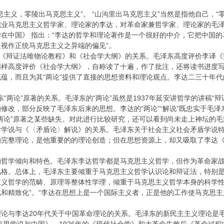
思主义，零陵出马克思主义”。 “山沟里出马克思主义”当然是指他自己，
职业马克思主义哲学家、理论家的李达，对革命家兼哲学家、理论家的毛泽
在中国》 指出：“李达的哲学和理论著作是一个很好的中介，它把中国
视作正统马克思主义之异端的偏见”。
译《辩证法唯物论教程》和《社会学大纲》的关系。毛泽东高度评价李译
同样高度评价《社会学大纲》，自称读了十遍，作了批注，还将读书进度
蕴，而且为其“两论”提供了直接的思想资料和理论观点。李达二三十年
泽东“两论”原著的关系。毛泽东的“两论”虽然是1937年延安讲哲学的讲稿
修改，部分反映了毛泽东后来的思想。李达的“两论”“解说”既忠实于毛泽东
两论”原著之某些缺失。对此进行比较研究，还可以看到尚未走上神坛的
盾学说与《〈矛盾论〉解说》的关系。毛泽东关于社会主义社会矛盾学说
的完整理论，是他重要的的理论创造；但在思想资源上，却又吸取了李达《
的哲学倾向和特色。毛泽东李达哲学都是马克思主义哲学，但作为革命家
风格。总体上，毛泽东主要倾重于马克思主义哲学认识论和辩证法，特别
义哲学的范畴、原理等整体性学理，倾重于马克思主义哲学本身的科学性
和精致化”。“李达在思想上是一个国际主义者，正是他的工作使马克思
论与李达20年代关于中国革命理论的关系。毛泽东的新民主主义理论是