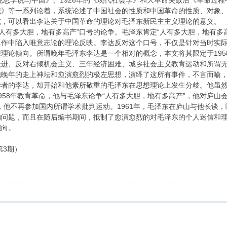
马克思学说与中国》、1926年的《现代社会学》和大革命失败后《革命过
识》等一系列论着，系统论述了中国社会的性质和中国革命的性质、对象
究，可以看出李达关于中国革命的理论对毛泽东新民主主义理论的意义。
于“人有多大胆，地有多高产”口号的论争。毛泽东肯定“人有多大胆，地有多
工作中陷入唯意志论的理论反映。李达反对这个口号，不仅是针对当时实
理论倾向。所谓晚年毛泽东李达是一个相对的概念，本文将其限定于1958
跃进、反对右倾机会主义、三年经济困难、城乡社会主义教育运动和所谓
他晚年的走上神坛和愈演愈烈的极左思想，演绎了这所有事件，不言而喻
者的李达，却开始和他素所敬重的毛泽东在思想理论上发生分歧。他虽然
958年教育革命，他与毛泽东论争“人有多大胆，地有多高产”，他对庐山
，他不再参加国内所谓学术批判运动。1961年，毛泽东在庐山与他长谈
问题，而且在随后编书期间，抵制了愈演愈烈的对毛泽东的个人迷信和理
倾向。
第3期）