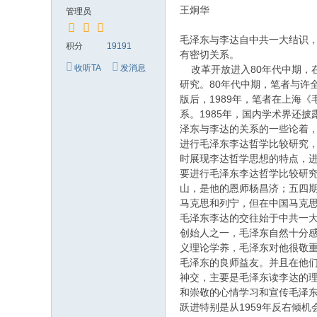
究
王炯华
管理员
网
毛泽东与李达自中共一大结识，
积分
19191
有密切关系。
收听TA
发消息
改革开放进入80年代中期，
研究。80年代中期，笔者与许
版后，1989年，笔者在上海
系。1985年，国内学术界还
泽东与李达的关系的一些论着
进行毛泽东李达哲学比较研究
时展现李达哲学思想的特点，
要进行毛泽东李达哲学比较研
山，是他的恩师杨昌济；五四
马克思和列宁，但在中国马克
毛泽东李达的交往始于中共一
创始人之一，毛泽东自然十分
义理论学养，毛泽东对他很敬
毛泽东的良师益友。并且在他们
神交，主要是毛泽东读李达的理
和崇敬的心情学习和宣传毛泽东
跃进特别是从1959年反右倾