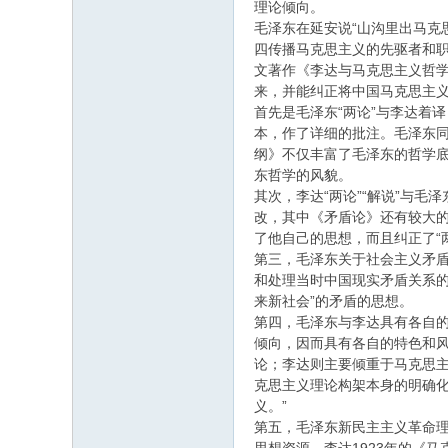
理论倾向。
毛泽东在延安说“山沟里出马克
四传播马克思主义的先驱者和
文著作《李达与马克思主义哲学
来，并能纠正将中国马克思主义
首先是毛泽东“两论”与李达着
本，作了详细的批注。毛泽东
纲》不仅丰富了毛泽东的哲学底
东哲学的风貌。
其次，李达“两论”“解说”与毛
改，其中《矛盾论》还有较大的
了他自己的思想，而且纠正了“
第三，毛泽东关于社会主义矛
和处理当时中国现实矛盾关系
来新社会”的矛盾的思想。
第四，毛泽东与李达具有各自
倾向，因而具有各自的特色和
论；李达则主要倾重于马克思主
克思主义理论构架本身的明确化
义。”
第五，毛泽东新民主主义革命理