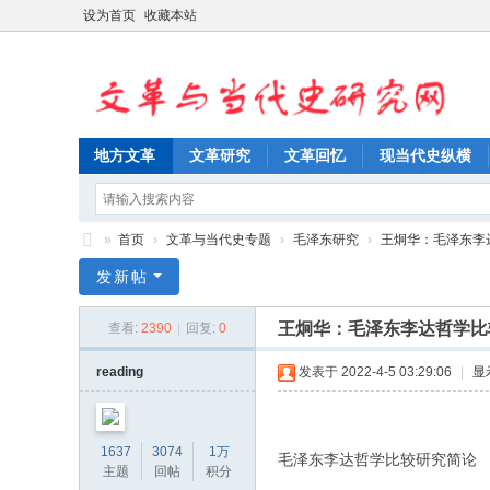
设为首页
收藏本站
地方文革
文革研究
文革回忆
现当代史纵横
»
首页
›
文革与当代史专题
›
毛泽东研究
›
王炯华：毛泽东李
文
发新帖
革
王炯华：毛泽东李达哲学比
查看:
2390
|
回复:
0
与
当
reading
发表于 2022-4-5 03:29:06
|
显
代
史
1637
3074
1万
毛泽东李达哲学比较研究简论
研
主题
回帖
积分