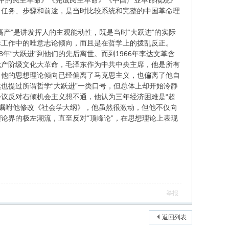
程中的民主革命》《完成民主革命》《中国产业革命概观》
、任务、步骤和前途，是当时比较系统和完整的中国革命理
高产”是讲发挥人的主观能动性，既是当时“大跃进”的实际
际工作中的唯意志论倾向，而且是在哲学上的拨乱反正。
年“大跃进”到他们的先后离世。而到1966年李达文革含
无产阶级文化大革命，毛泽东作为中共中央主席，他是所有
，他的思想理论倾向已经偏离了马克思主义，也偏离了他自
也提过所谓哲学“大跃进”一类口号，但总体上却开始冷静
会议反对右倾机会主义想不通，他认为三年经济困难是“超
，嘱咐他修改《社会学大纲》，他虽然很激动，但他不仅向
论界的极左潮流，直至反对“顶峰论”，在思想理论上表现
举报
返回列表