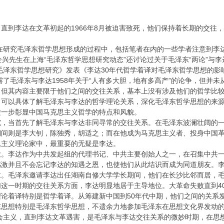
直到李达在文革初起的1966年8月被迫害致死，他们保持着长期的交往
在研究毛泽东哲学思想形成的过程中，包括笔者在内的一些学者注意到李
全兴先生在上海“毛泽东哲学思想研究动态”还讨论过关于毛泽东“两论”与
《毛泽东哲学思想研究》发表《李达30年代哲学着译对毛泽东哲学思想的
披露了毛泽东与李达1958年关于“人有多大胆，地有多高产”的论争，但
，但其内容主要限于他们之间的交往关系，基本上没有涉及他们的哲学比
，可以具体了解毛泽东与李达的哲学理论关系，深化毛泽东哲学思想的来
进一步彰显中国马克思主义哲学的特点和风貌。
究，当首先了解毛泽东与李达非同寻常的交往关系。在毛泽东波澜壮阔的
期间则是李大钊，陈独秀，胡适之；而在他成为马克思主义者、投身中国
思主义理论家中，最重要的无疑是李达。
大。李达作为中共发起组的代理书记、中共主要创始人之一，在召集中共
感激并且不会忘记李达的知遇之恩，也使他们从此结识而成为同道朋友。
重。毛泽东邀请李达出任湖南自修大学学长期间，他们在长沙比邻而居，
这一时期的交往关系方面，李达明显地居于主导地位。大革命失败直到4
论着译特别是哲学着译。从筹建新中国到50年代中期，他们之间的关系
思想特别是毛泽东哲学思想，不遗余力地参加毛泽东在思想文化界发动的
机会主义，直到李达文革遇害，是毛泽东与李达交往关系的微妙时期，在