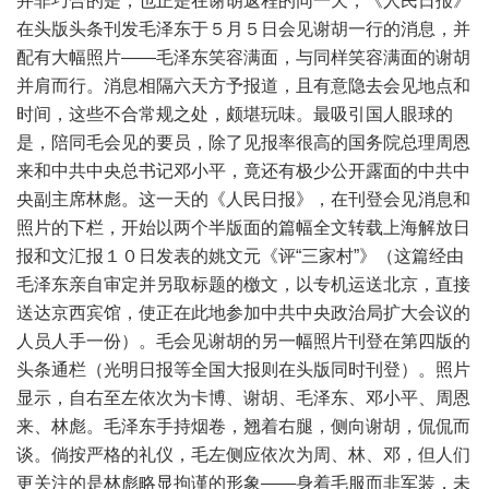
并非巧合的是，也正是在谢胡返程的同一天，《人民日报》
在头版头条刊发毛泽东于５月５日会见谢胡一行的消息，并
配有大幅照片——毛泽东笑容满面，与同样笑容满面的谢胡
并肩而行。消息相隔六天方予报道，且有意隐去会见地点和
时间，这些不合常规之处，颇堪玩味。最吸引国人眼球的
是，陪同毛会见的要员，除了见报率很高的国务院总理周恩
来和中共中央总书记邓小平，竟还有极少公开露面的中共中
央副主席林彪。这一天的《人民日报》，在刊登会见消息和
照片的下栏，开始以两个半版面的篇幅全文转载上海解放日
报和文汇报１０日发表的姚文元《评“三家村”》（这篇经由
毛泽东亲自审定并另取标题的檄文，以专机运送北京，直接
送达京西宾馆，使正在此地参加中共中央政治局扩大会议的
人员人手一份）。毛会见谢胡的另一幅照片刊登在第四版的
头条通栏（光明日报等全国大报则在头版同时刊登）。照片
显示，自右至左依次为卡博、谢胡、毛泽东、邓小平、周恩
来、林彪。毛泽东手持烟卷，翘着右腿，侧向谢胡，侃侃而
谈。倘按严格的礼仪，毛左侧应依次为周、林、邓，但人们
更关注的是林彪略显拘谨的形象——身着毛服而非军装，未