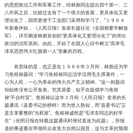
的思想政治工作和军事工作，经林彪同志提出四个第一、三
八作风之后，比较过去有了一个很大的发展，更具体化又更
理论化了，因而更便于工业部门采用和学习了。”１９６４
年新春伊始，《人民日报》发表长篇社论《全国都要学解放
军》，详尽阐述林彪首创的“更具体化又更理论化了”的突出
政治的治军原则。由此，开始了在国人心目中树立“高举毛
泽东思想伟大红旗第一人”形象的历程。
有意味的是，也正是在１９６６年３月间，林彪还为学
习焦裕禄题词：“学习焦裕禄同志活学活用毛主席著作，一
心为人民，一心为革命的伟大共产主义精神。”这一则题词
却始终没有公开发表。究其原委，似乎在提倡学习焦裕
禄“不合时宜”。焦裕禄以这年２月间《人民日报》发表的长
篇通讯《县委书记的榜样》而为世人熟知，而“县委书记”正
是文革要整的“当权派”。焦裕禄诚然是“毛泽东同志的好学
生”（光明日报在转载这篇通讯时便径直改为此题），所报
道的事迹重在带领民众改造大自然以脱贫，这与文革的预期