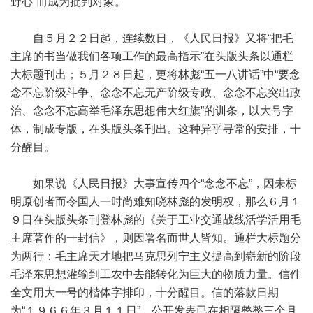
野心”而成为批判对象。
自５月２２日起，连续数日，《人民日报》又将“把毛
主席的书当做我们各项工作的最高指示”在头版头条以通栏
大标题刊出；５月２８日起，更将林彪“五一八讲话”中“要念
念不忘阶级斗争、念念不忘无产阶级专政、念念不忘突出政
治、念念不忘高举毛泽东思想伟大红旗”的训条，以大号字
体，制成专版，在头版头条刊出。这种异乎寻常的安排，十
分醒目。
如果说《人民日报》大事宣传四个“念念不忘”，因未标
明原创者而令国人一时尚难知晓林彪的发明权，那么６月１
９日在头版头条刊登林彪的《关于工业交通战线活学活用毛
主席著作的一封信》，则因署名而世人皆知。通栏大标题分
为两行：毛主席天才地把马克思列宁主义提高到崭新的阶段
毛泽东思想灌输到工农中去能转化为巨大的物质力量。信件
全文用大一号的楷体字排印，十分醒目。信的落款日期
为“１９６６年３月１１日”，公开发表已在相隔整整三个月