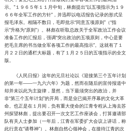
示。”１９６５年１１月中旬，林彪提出“以五项指示为１９
６６年全军工作的方针”，并迅即以电话报告记录的形式呈
报毛泽东。相隔不数日，毛即批示“同意五项原则”（“指
示”升格为“原则”）。林彪在听取总政关于全军政治工作会议
准备工作的汇报后，强调“突出政治的五项原则，中心是要
把毛主席的书当做全军各项工作的最高指示”。这就有了１
月２２日的通栏大标题，有了１月２５日的五项指示的全文
版。
《人民日报》这年的元旦社论以《迎接第三个五年计划
的第一年——一九六六年》为题，然而在随后的宣传报道中
却并未以此为主旋律，显然，当下最须突出的政治，并
非“第三个五年计划”的开局，而是业已揭开序幕的文化大革
命。也正是在１月间，负有重大使命的江青专程从上海去苏
州探望林彪，提出要召开一次文艺工作座谈会，打算邀请部
队有关人士参加（一年后，江青在军委扩大会议上讲话，称
此行意在“请尊神”）。林彪自然心领神会，在接待江青的次