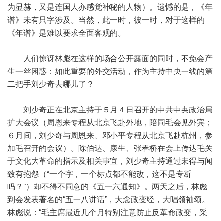
为显赫，又是连国人亦感觉神秘的人物）。遗憾的是，《年
谱》未有只字涉及。当然，此一时，彼一时，对于这样的
《年谱》是难以要求全面客观的。
人们惊讶林彪在这样的场合公开露面的同时，不免会产
生一丝困惑：如此重要的外交活动，作为主持中央一线的第
二把手刘少奇去哪儿了？
刘少奇正在北京主持于５月４日召开的中共中央政治局
扩大会议（周恩来专程从北京飞赴外地，陪同毛会见外宾；
６月间，刘少奇与周恩来、邓小平专程从北京飞赴杭州，参
加毛召开的会议）。陈伯达、康生、张春桥在会上传达毛关
于文化大革命的指示及相关事宜，刘少奇主持通过未得与闻
致有抱怨（“一个字，一个标点都不能改，这不是专断
吗？”）却不得不同意的《五一六通知》。两天之后，林彪
到会发表著名的“五一八讲话”，大念政变经，大唱领袖颂。
林彪说：“毛主席最近几个月特别注意防止反革命政变，采