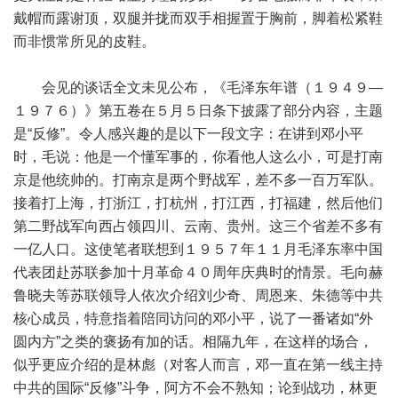
戴帽而露谢顶，双腿并拢而双手相握置于胸前，脚着松紧鞋
而非惯常所见的皮鞋。
会见的谈话全文未见公布，《毛泽东年谱（１９４９—
１９７６）》第五卷在５月５日条下披露了部分内容，主题
是“反修”。令人感兴趣的是以下一段文字：在讲到邓小平
时，毛说：他是一个懂军事的，你看他人这么小，可是打南
京是他统帅的。打南京是两个野战军，差不多一百万军队。
接着打上海，打浙江，打杭州，打江西，打福建，然后他们
第二野战军向西占领四川、云南、贵州。这三个省差不多有
一亿人口。这使笔者联想到１９５７年１１月毛泽东率中国
代表团赴苏联参加十月革命４０周年庆典时的情景。毛向赫
鲁晓夫等苏联领导人依次介绍刘少奇、周恩来、朱德等中共
核心成员，特意指着陪同访问的邓小平，说了一番诸如“外
圆内方”之类的褒扬有加的话。相隔九年，在这样的场合，
似乎更应介绍的是林彪（对客人而言，邓一直在第一线主持
中共的国际“反修”斗争，阿方不会不熟知；论到战功，林更