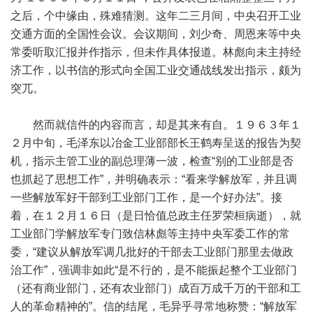
之后，个中缘由，殊难猜测。这年二三月间，中央召开工业
交通方面的全国性会议。会议期间，刘少奇、周恩来等中央
常委听取汇报并作指示，但未作具体报道。林彪向未主持经
济工作，以书信的形式向全国工业交通战线发出指示，颇为
突兀。
然而就信件的内容而言，却是其来有自。１９６３年１
２月中旬，毛泽东以冶金工业部部长王鹤寿呈送的报告为契
机，指示主管工业的副总理薄一波，检查“别的工业部是否
也抓起了思想工作”，并明确表示：“看来学解放军，并且调
一些解放军好干部到工业部门工作，是一个好办法”。接
着，在１２月１６日（是日恰值总政主任罗荣桓病逝），就
工业部门学解放军专门致信林彪等主持中央军委工作的常
委，“建议从解放军调几批好的干部去工业部门那里去做政
治工作”，强调非如此“是不行的，是不能振起整个工业部门
（还有商业部门，还有农业部门）成百万成千万的干部和工
人的革命精神的”。信的结尾，毛异乎寻常地称赞：“解放军