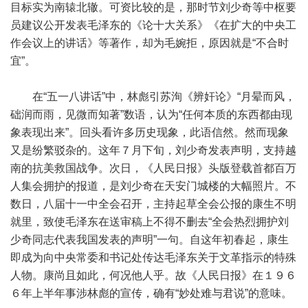
目标实为南辕北辙。可资比较的是，那时节刘少奇等中枢要
员建议公开发表毛泽东的《论十大关系》《在扩大的中央工
作会议上的讲话》等著作，却为毛婉拒，原因就是“不合时
宜”。
在“五一八讲话”中，林彪引苏洵《辨奸论》“月晕而风，
础润而雨，见微而知著”数语，认为“任何本质的东西都由现
象表现出来”。回头看许多历史现象，此语信然。然而现象
又是纷繁驳杂的。这年７月下旬，刘少奇发表声明，支持越
南的抗美救国战争。次日，《人民日报》头版登载首都百万
人集会拥护的报道，是刘少奇在天安门城楼的大幅照片。不
数日，八届十一中全会召开，主持起草全会公报的康生不明
就里，致使毛泽东在送审稿上不得不删去“全会热烈拥护刘
少奇同志代表我国发表的声明”一句。自这年初春起，康生
即成为向中央常委和书记处传达毛泽东关于文革指示的特殊
人物。康尚且如此，何况他人乎。故《人民日报》在１９６
６年上半年事涉林彪的宣传，确有“妙处难与君说”的意味。