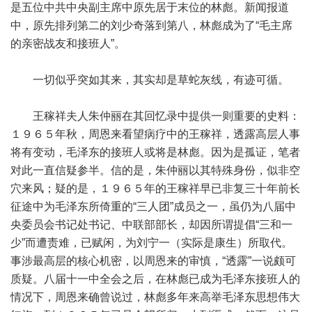
是五位中共中央副主席中原先居于末位的林彪。新闻报道
中，原先排列第二的刘少奇落到第八，林彪成为了“毛主席
的亲密战友和接班人”。
一切似乎突如其来，其实却是草蛇灰线，有迹可循。
王稼祥夫人朱仲丽在其回忆录中提供一则重要的史料：
１９６５年秋，周恩来看望病疗中的王稼祥，透露高层人事
将有变动，毛泽东的接班人或将是林彪。因为是孤证，笔者
对此一直信疑参半。信的是，朱仲丽以其特殊身份，似非空
穴来风；疑的是，１９６５年的王稼祥早已非复三十年前长
征途中为毛泽东所倚重的“三人团”成员之一，虽仍为八届中
央委员会书记处书记、中联部部长，却因所谓提倡“三和一
少”而遭责难，已赋闲，为刘宁一（实际是康生）所取代。
事涉最高层的核心机密，以周恩来的审慎，“透露”一说颇可
质疑。八届十一中全会之后，在林彪已成为毛泽东接班人的
情况下，周恩来确曾说过，林彪多年来高举毛泽东思想伟大