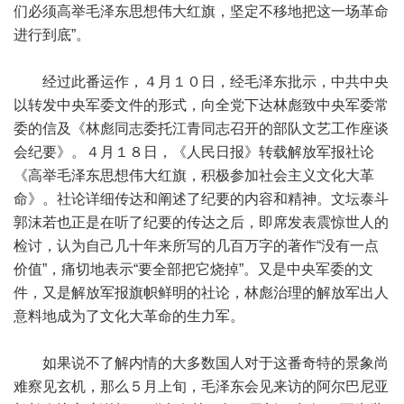
们必须高举毛泽东思想伟大红旗，坚定不移地把这一场革命
进行到底”。
经过此番运作，４月１０日，经毛泽东批示，中共中央
以转发中央军委文件的形式，向全党下达林彪致中央军委常
委的信及《林彪同志委托江青同志召开的部队文艺工作座谈
会纪要》。４月１８日，《人民日报》转载解放军报社论
《高举毛泽东思想伟大红旗，积极参加社会主义文化大革
命》。社论详细传达和阐述了纪要的内容和精神。文坛泰斗
郭沫若也正是在听了纪要的传达之后，即席发表震惊世人的
检讨，认为自己几十年来所写的几百万字的著作“没有一点
价值”，痛切地表示“要全部把它烧掉”。又是中央军委的文
件，又是解放军报旗帜鲜明的社论，林彪治理的解放军出人
意料地成为了文化大革命的生力军。
如果说不了解内情的大多数国人对于这番奇特的景象尚
难察见玄机，那么５月上旬，毛泽东会见来访的阿尔巴尼亚