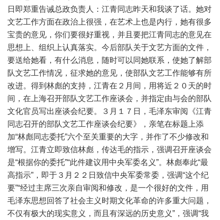
日即郑重告诫总政负责人：江青同志昨天和我谈了话。她对
文艺工作方面在政治上很强，在艺术上也是内行，她有很多
宝贵的意见，你们要很好重视，并且要把江青同志的意见在
思想上、组织上认真落实。今后部队关于文艺方面的文件，
要送给她看，有什么消息，随时可以同她联系，使她了解部
队文艺工作情况，征求她的意见，使部队文艺工作能够有所
改进。得到林彪的支持，江青在２月间，用将近２０天的时
间，在上海召开部队文艺工作座谈会，并指定由与会的部队
文化官员写出座谈会纪要。３月１７日，毛泽东审阅《江青
同志召开的部队文艺工作座谈会纪要》，亲笔在标题上添
加“林彪同志委托”六个至关重要的大字，并作了不少修改和
增写。江青立即致信林彪，传达毛的指示，强调召开座谈会
是“根据你的委托”“此件建议用中央军委名义”。林彪奉此“最
高指示”，即于３月２２日致信中央军委常委，强调“这个纪
要”“经过主席三次亲自审阅和修改，是一个很好的文件，用
毛泽东思想回答了社会主义时期文化革命的许多重大问题，
不仅有极大的现实意义，而且有深远的历史意义”，强调“我