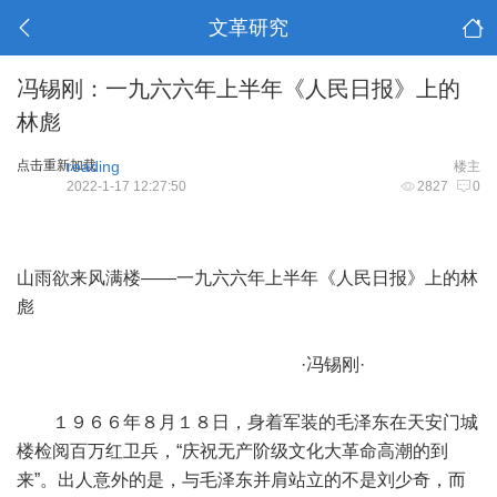
文革研究
冯锡刚：一九六六年上半年《人民日报》上的
林彪
点击重新加载
reading
楼主
2022-1-17 12:27:50
2827
0
山雨欲来风满楼——一九六六年上半年《人民日报》上的林
彪
·冯锡刚·
１９６６年８月１８日，身着军装的毛泽东在天安门城
楼检阅百万红卫兵，“庆祝无产阶级文化大革命高潮的到
来”。出人意外的是，与毛泽东并肩站立的不是刘少奇，而