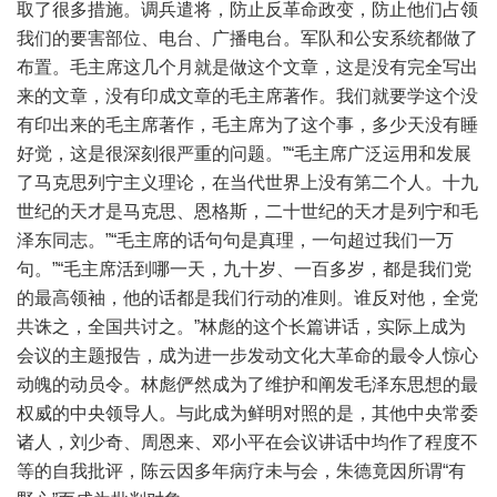
取了很多措施。调兵遣将，防止反革命政变，防止他们占领
我们的要害部位、电台、广播电台。军队和公安系统都做了
布置。毛主席这几个月就是做这个文章，这是没有完全写出
来的文章，没有印成文章的毛主席著作。我们就要学这个没
有印出来的毛主席著作，毛主席为了这个事，多少天没有睡
好觉，这是很深刻很严重的问题。”“毛主席广泛运用和发展
了马克思列宁主义理论，在当代世界上没有第二个人。十九
世纪的天才是马克思、恩格斯，二十世纪的天才是列宁和毛
泽东同志。”“毛主席的话句句是真理，一句超过我们一万
句。”“毛主席活到哪一天，九十岁、一百多岁，都是我们党
的最高领袖，他的话都是我们行动的准则。谁反对他，全党
共诛之，全国共讨之。”林彪的这个长篇讲话，实际上成为
会议的主题报告，成为进一步发动文化大革命的最令人惊心
动魄的动员令。林彪俨然成为了维护和阐发毛泽东思想的最
权威的中央领导人。与此成为鲜明对照的是，其他中央常委
诸人，刘少奇、周恩来、邓小平在会议讲话中均作了程度不
等的自我批评，陈云因多年病疗未与会，朱德竟因所谓“有