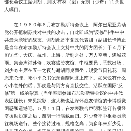
部长会议主席谢胡，则以“有林（彪）无刘（少奇）”而为世
人瞩目。
在１９６０年６月布加勒斯特会议上，阿尔巴尼亚劳动
党公开抵制苏共对中共的攻击，自此即成为“反修”斗争中中
共最为亲密的战友。谢胡此番率党政代表团（副团长卡博正
是当年在布加勒斯特会议上支持中共的阿方团长）于４月下
旬访华，大庆、杭州、上海，所到之处，万人空巷，满城花
雨。集会声讨苏修，欢宴盛赞友谊。中枢要员，悉数出场，
刘少奇主席在五一之夜与谢胡同桌而坐，观赏节日礼花；周
恩来总理、邓小平总书记亲自陪同北上南下。如果说有什么
小小意外的话，那便是与阿方有直接交往、活跃在国际“反
修”第一线的彭真（当年率团参加布加勒斯特会议的中共代
表团团长）未见踪影，这大概也让深怀战友情谊的卡博感觉
困惑和遗憾吧。５月１１日，在发表联合声明和签订各项经
济援助协定之后，谢胡一行满载而归。刘少奇率中枢要员亲
往机场送行。整个接待过程，规格之高，为多年来所少见。