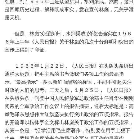
红旗，到１９６５年已是众望所归，水到渠成。然而，这只
是回顾历史过程，解释既成事实，意在宣传林彪，无关乎泄
露天机。
但是，林彪“众望所归，水到渠成”的说法确实在１９６
６年上半年《人民日报》关于林彪的几次十分鲜明和突出的
宣传上得到了印证。
１９６６年１月２２日，《人民日报》在头版头条辟出
通栏大标题：把毛主席的书当做我们各项工作的最高指
示。“最高指示”，多么新鲜而醒豁的标语，不能不引起关注
时政的人们的思考。三天之后，１月２５日，《人民日报》
在头版头条，刊登中国人民解放军总政治部主任肖华在刚刚
闭幕的全军政治工作会议上的报告摘要，通栏大标题是：高
举毛泽东思想伟大红旗坚决执行突出政治的五项指示。报告
的开篇即以楷体字全文标出林彪关于政治工作的五项指示，
其第一条是：“活学活用毛主席著作，特别要在用字上狠下
功夫，要把毛主席的书当做我们全军各项工作的最高指