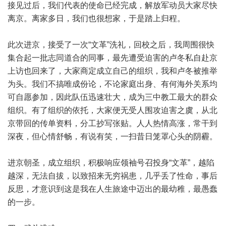
接见过后，我们代表的使命已经完成，解放军动员大家尽快
离京。离家多日，我们也很想家，于是踏上归程。
此次进京，接受了一次“文革”洗礼，回校之后，我周围很快
集合起一批志同道合的同事，最先遭受迫害的卢冬私自赴京
上访也回来了，大家商定成立自己的组织，我和卢冬被推举
为头。我们不搞唯成份论，不论家庭出身、有何海外关系均
可自愿参加，因此队伍迅速壮大，成为三中教工最大的群众
组织。有了组织的依托，大家便无受人围攻迫害之虞，从北
京带回的传单资料，分工抄写张贴。人人热情高涨，常干到
深夜，但心情舒畅，有说有笑，一扫昔日笼罩心头的阴霾。
进京朝圣，成立组织，积极响应领袖号召投身“文革”，越陷
越深，无法自拔，以致招来无穷祸患，几乎丢了性命，事后
反思，才意识到这是我在人生旅途中迈出的最幼稚，最愚蠢
的一步。