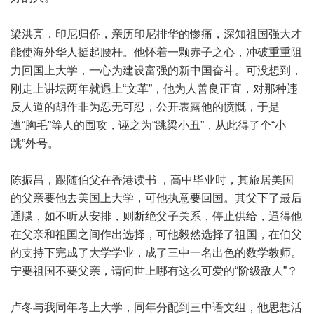
梁洪亮，印尼归侨，亲历印尼排华的惨痛，深知祖国强大才
能使海外华人挺起腰杆。他怀着一颗赤子之心，冲破重重阻
力回国上大学，一心为建设富强的新中国奋斗。可没想到，
刚走上讲坛两年就遇上“文革”，他为人善良正直，对那种违
反人道的胡作非为忍无可忍，公开表露他的愤慨，于是
遭“胸毛”等人的围攻，诬之为“跳梁小丑”，从此得了个“小
跳”外号。
陈振昌，跟随伯父在香港读书 ，高中毕业时，其旅居美国
的父亲要他去美国上大学，可他执意要回国。其父下了最后
通牒，如不听从安排，则断绝父子关系，停止供给，逼得他
在父亲和祖国之间作出选择，可他毅然选择了祖国，在伯父
的支持下完成了大学学业，成了三中一名出色的数学教师。
宁要祖国不要父亲，请问世上哪有这么可爱的“阶级敌人”？
卢冬与我同年考上大学，同年分配到三中语文组，他思想活