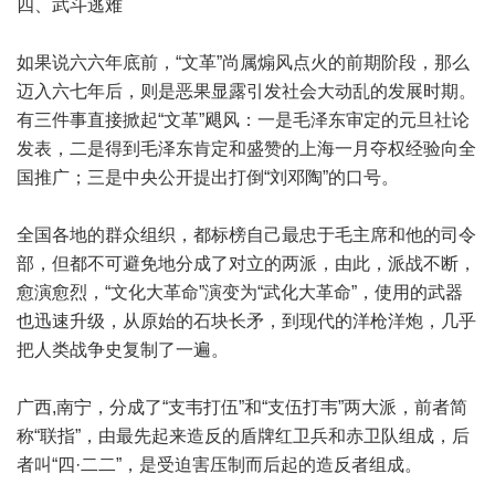
四、武斗逃难
如果说六六年底前，“文革”尚属煽风点火的前期阶段，那么
迈入六七年后，则是恶果显露引发社会大动乱的发展时期。
有三件事直接掀起“文革”飓风：一是毛泽东审定的元旦社论
发表，二是得到毛泽东肯定和盛赞的上海一月夺权经验向全
国推广；三是中央公开提出打倒“刘邓陶”的口号。
全国各地的群众组织，都标榜自己最忠于毛主席和他的司令
部，但都不可避免地分成了对立的两派，由此，派战不断，
愈演愈烈，“文化大革命”演变为“武化大革命”，使用的武器
也迅速升级，从原始的石块长矛，到现代的洋枪洋炮，几乎
把人类战争史复制了一遍。
广西,南宁，分成了“支韦打伍”和“支伍打韦”两大派，前者简
称“联指”，由最先起来造反的盾牌红卫兵和赤卫队组成，后
者叫“四·二二”，是受迫害压制而后起的造反者组成。