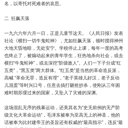
名，以寄托对死难者的哀思。
二 狂飙天落
一九六六年六月一日，正是儿童节这天。《人民日报》发表
社论《横扫一切牛鬼蛇神》，尤如狂飙天落，顿时搅得神州
大地天昏地暗，无处安宁。学校停止上课，每年一度的高考
也终止了，被煽动起来的青年学生，狂热地杀向社会，或去
横扫“牛鬼蛇神”，或去深挖“阶级敌人”。人们一下子分成“红
五类”，“黑五类”两大群体。“红五类”是当然的革命造反派，
高喊 “革命无罪，造反有理”，“老子英雄儿好汉，老子反动
儿混蛋”等时兴口号，任意去搞打砸抢抄杀，使刚从三年困
难时期苏缓过来的国家，又坠入了灾难的深渊。
这场混乱无序的残暴运动，还美其名为“史无前例的无产阶
级文化大革命运动”，毛泽东被奉为至高无上的神圣，他的
话被奉为比封建帝王的圣旨还有权威的“最高指示”，违反“最