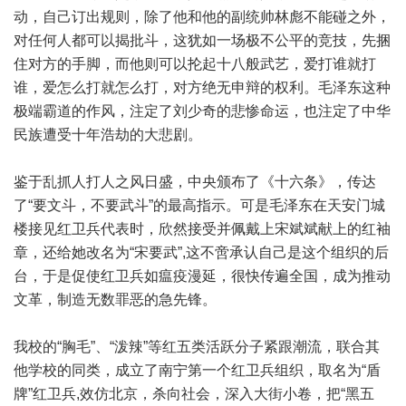
动，自己订出规则，除了他和他的副统帅林彪不能碰之外，
对任何人都可以揭批斗，这犹如一场极不公平的竞技，先捆
住对方的手脚，而他则可以抡起十八般武艺，爱打谁就打
谁，爱怎么打就怎么打，对方绝无申辩的权利。毛泽东这种
极端霸道的作风，注定了刘少奇的悲惨命运，也注定了中华
民族遭受十年浩劫的大悲剧。
鉴于乱抓人打人之风日盛，中央颁布了《十六条》，传达
了“要文斗，不要武斗”的最高指示。可是毛泽东在天安门城
楼接见红卫兵代表时，欣然接受并佩戴上宋斌斌献上的红袖
章，还给她改名为“宋要武”,这不啻承认自己是这个组织的后
台，于是促使红卫兵如瘟疫漫延，很快传遍全国，成为推动
文革，制造无数罪恶的急先锋。
我校的“胸毛”、“泼辣”等红五类活跃分子紧跟潮流，联合其
他学校的同类，成立了南宁第一个红卫兵组织，取名为“盾
牌”红卫兵,效仿北京，杀向社会，深入大街小卷，把“黑五