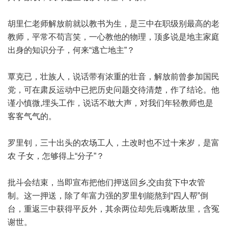
胡里仁老师解放前就以教书为生，是三中在职级别最高的老
教师，平常不苟言笑，一心教他的物理，顶多说是地主家庭
出身的知识分子，何来“逃亡地主”？
覃克已，壮族人，说话带有浓重的壮音，解放前曾参加国民
党，可在肃反运动中已把历史问题交待清楚，作了结论。他
谨小慎微,埋头工作，说话不敢大声，对我们年轻教师也是
客客气气的。
罗里钊，三十出头的农场工人，土改时也不过十来岁，是富
农 子女，怎够得上“分子”？
批斗会结束，当即宣布把他们押送回乡,交由贫下中农管
制。这一押送，除了年富力强的罗里钊能熬到“四人帮”倒
台，重返三中获得平反外，其余两位却先后魂断故里，含冤
谢世。