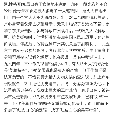
跃,性格开朗,虽出身于官僚地主家庭，却有一段光彩的革命
经历.他母亲在香港被人骗走了一大笔钱财，遭丈夫扫地出
门，由一个官太太沦为洗衣妇。出于对母亲的同情和关爱，
卢冬常背着父亲去探望母亲，无意中结识了香港地下党，参
加了东江游击队，参与解放广州战斗后正式转为人民解放
军。抗美援朝时，他满怀激情参加中国人民志愿军，奔赴朝
鲜战场。停战后，他转业到广州某机关当了副科长，一九五
六年响应号召参加高考，考取北京大学中文系。由于家庭出
身和容易被人误解的经历，他在肃反，反右中受过冲击，一
九六四年，三中作为“四清”运动试点，有人贴出大字报说他
是“美蒋特务”，“四清”虽说也是极左的产物，但工作组还是
认真负责的，不惜花费大量人力物力搞内查外调，加上卢冬
积极配合，终于还他历史清白。卢冬十分感激组织为他卸下
沉重的历史包袱，焕发出巨大的工作热情，表现出色，被评
为市先进教师，成为校党支部重点发展对象。岂料“文革”一
来，不但“美蒋特务”的帽子又重新扣到他头上，而且前面还
多加了“红皮白心”的定语，成了“红皮白心的美蒋特务”。