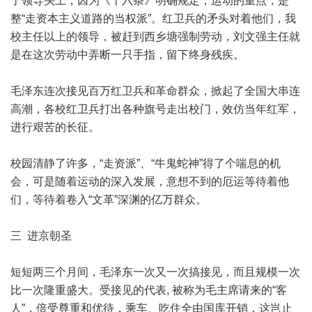
了领导头上，因为《十六条》明确规定，运动的重点，是
整“走资本主义道路的当权派”。红卫兵的矛头对着他们，我
校主任以上的领导，被赶到西乡塘强制劳动，刘文强主任就
是在这次劳动中弄断一只手指，留下终身残疾。
毛泽东连次接见百万红卫兵和革命群众，掀起了全国大串连
高潮，各校红卫兵打出各种旗号走出校门，效仿当年红军，
进行艰苦的长征。
校园清静了许多，“走资派”、“牛鬼蛇神”得了个喘息的机
会，可是随着运动的深入发展，意想不到的厄运等待着他
们，等待着卷入“文革”深渊的亿万群众。
三 进京朝圣
短短两三个月间，毛泽东一次又一次搞接见，而且规模一次
比一次隆重盛大。受接见的代表, 被称为毛主席请来的“客
人”，倍受尊重和优待，乘车、吃住全由国库开销，这岂止