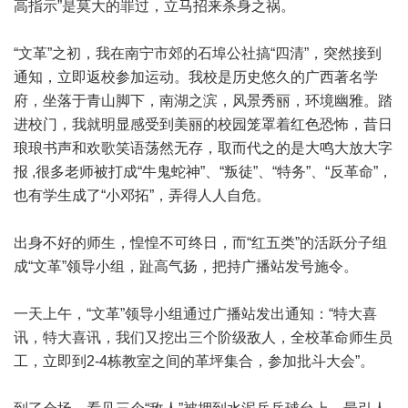
高指示”是莫大的罪过，立马招来杀身之祸。
“文革”之初，我在南宁市郊的石埠公社搞“四清”，突然接到
通知，立即返校参加运动。我校是历史悠久的广西著名学
府，坐落于青山脚下，南湖之滨，风景秀丽，环境幽雅。踏
进校门，我就明显感受到美丽的校园笼罩着红色恐怖，昔日
琅琅书声和欢歌笑语荡然无存，取而代之的是大鸣大放大字
报 ,很多老师被打成“牛鬼蛇神”、“叛徒”、“特务”、“反革命”，
也有学生成了“小邓拓”，弄得人人自危。
出身不好的师生，惶惶不可终日，而“红五类”的活跃分子组
成“文革”领导小组，趾高气扬，把持广播站发号施令。
一天上午，“文革”领导小组通过广播站发出通知：“特大喜
讯，特大喜讯，我们又挖出三个阶级敌人，全校革命师生员
工，立即到2-4栋教室之间的革坪集合，参加批斗大会”。