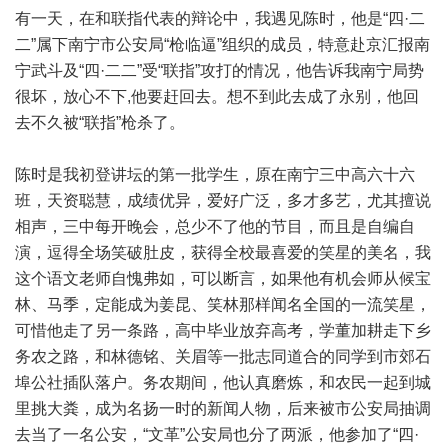
有一天，在和联指代表的辩论中，我遇见陈时，他是“四·二
二”属下南宁市公安局“枪临逼”组织的成员，特意赴京汇报南
宁武斗及“四·二二”受“联指”攻打的情况，他告诉我南宁局势
很坏，放心不下,他要赶回去。想不到此去成了永别，他回
去不久被“联指”枪杀了。
陈时是我初登讲坛的第一批学生，原在南宁三中高六十六
班，天资聪慧，成绩优异，爱好广泛，多才多艺，尤其擅说
相声，三中每开晚会，总少不了他的节目，而且是自编自
演，逗得全场笑破肚皮，获得全校最喜爱的笑星的美名，我
这个语文老师自愧弗如，可以断言，如果他有机会师从候宝
林、马季，定能成为姜昆、笑林那样闻名全国的一流笑星，
可惜他走了另一条路，高中毕业放弃高考，学董加耕走下乡
务农之路，和林德铭、关眉等一批志同道合的同学到市郊石
埠公社插队落户。务农期间，他认真磨炼，和农民一起到城
里挑大粪，成为名扬一时的新闻人物，后来被市公安局抽调
去当了一名公安，“文革”公安局也分了两派，他参加了“四·