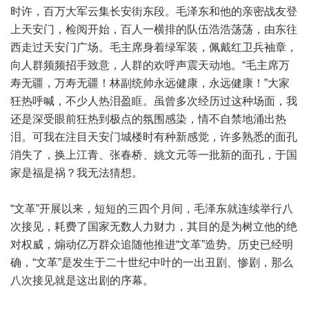
时许，百万大军云集长安街东段。毛泽东和他的亲密战友登
上天安门，检阅开始，百人一横排的队伍浩浩荡荡，由东往
西走过天安门广场。毛主席身着绿军装，佩戴红卫兵袖章，
向人群频频招手致意，人群的欢呼声震天动地。“毛主席万
寿无疆，万寿无疆！林副统帅永远健康，永远健康！”大家
狂热呼喊，不少人热泪盈眶。虽曾多次经历过这种场面，我
还是深受眼前狂热到极点的氛围感染，情不自禁地涌出热
泪。可我在注目天安门城楼时有种新感觉，许多熟悉的面孔
消失了，换上江青、张春桥、姚文元等一批新的面孔，于国
家是福是祸？我无法猜想。
“文革”开展以来，短短的三四个月间，毛泽东就连续举行八
次接见，耗费了国家无数人力财力，其目的是为树立他的绝
对权威，煽动亿万群众追随他推进“文革”造势。历史已经明
确，“文革”是发生于二十世纪中叶的一出丑剧、惨剧，那么
八次接见就是这出剧的序幕。