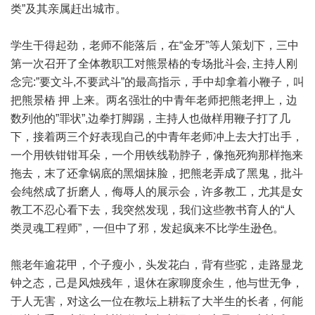
类”及其亲属赶出城市。
学生干得起劲，老师不能落后，在“金牙”等人策划下，三中
第一次召开了全体教职工对熊景樁的专场批斗会, 主持人刚
念完:”要文斗,不要武斗”的最高指示，手中却拿着小鞭子，叫
把熊景樁 押 上来。两名强壮的中青年老师把熊老押上，边
数列他的”罪状”,边拳打脚踢，主持人也做样用鞭子打了几
下，接着两三个好表现自己的中青年老师冲上去大打出手，
一个用铁钳钳耳朵，一个用铁线勒脖子，像拖死狗那样拖来
拖去，末了还拿锅底的黑烟抹脸，把熊老弄成了黑鬼，批斗
会纯然成了折磨人，侮辱人的展示会，许多教工，尤其是女
教工不忍心看下去，我突然发现，我们这些教书育人的“人
类灵魂工程师”，一但中了邪，发起疯来不比学生逊色。
熊老年逾花甲，个子瘦小，头发花白，背有些驼，走路显龙
钟之态，己是风烛残年，退休在家聊度余生，他与世无争，
于人无害，对这么一位在教坛上耕耘了大半生的长者，何能