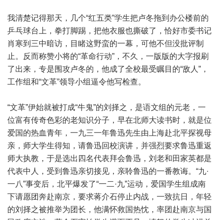
我清楚记得那天，几个“红五类”学生把卢冬拖到办公楼前的
乒乓球台上，拳打脚踢，把他衣服也撕破了，恰好市委书记
肖寒到三中暗访，目睹这野蛮的一幕，可他不但没批评制
止。反而称赞小将的“革命行动”，不久，一版版的大字报刷
了出来，专是围攻卢冬的，他成了全校最受瞩目的“敌人”，
工作组和“文革”领导小组逼令他写检查。
“文革”伊始就被打成“牛鬼”的刘择之，是语文组的元老，一
位富有传奇色彩的老知识分子，早在北师大读书时，就是位
爱国的热血青年，一九三一年鲁迅先生由上海赴北平探视母
亲，师大学生得知，请鲁迅回校演讲，并强烈要求鲁迅重返
师大执教，于是选出四名代表拜会鲁迅，刘老和田家英都是
代表中人，受到鲁迅亲切接见，亲聆鲁迅的一番教诲。“九·
一八”事变后，北平爆发了“一二·九”运动，爱国学生组成南
下请愿团奔赴南京，要求蒋介石停止内战，一致抗日，年轻
的刘择之被推举为团长，他满怀救国热忱，率团赴南京与国