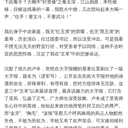
下此毒手？大概中”封资修”之毒太深，江山易政，本性难
移，目睹这残暴的一幕，我怒火中烧，几次想站起来大喝一
声，“住手！要文斗，不要武斗！”
我出身于中农家庭，既无“红五类”的荣耀，也无“黑五类”的
羞辱，历史清白，任过团委书记，所以没受冲击。可是我看
不惯无法无天的野蛮行径，对受害者予以同情，这种不合时
宜的思想性格，注定了我在“文革”中的悲惨命运。
沉默了很久的卢冬，突然在大字报棚的显著位置刷出了一版
大字报，题名为《进军号》。公开反击先前大字报对他的诬
蔑和攻击，辞锋犀利，有理有据，把对方驳得体无完肤。这
是三中“文革”以来最讲道理，最具说服力的大字报，它打击
了歪风，弘扬了正气，广大师生深受鼓舞。卢冬成了受害师
生心目中的英雄，纷纷起来效仿他用笔杆捍卫自己的尊严。
而“金牙”、“胸毛”、“泼辣”等那几个呼风唤雨的风云人物黯然
失色，不敢为所欲为，学校又有了欢声笑语。可灾难却移到