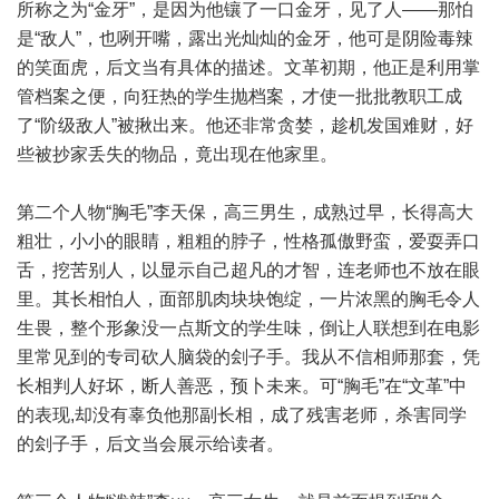
所称之为“金牙”，是因为他镶了一口金牙，见了人——那怕
是“敌人”，也咧开嘴，露出光灿灿的金牙，他可是阴险毒辣
的笑面虎，后文当有具体的描述。文革初期，他正是利用掌
管档案之便，向狂热的学生抛档案，才使一批批教职工成
了“阶级敌人”被揪出来。他还非常贪婪，趁机发国难财，好
些被抄家丢失的物品，竟出现在他家里。
第二个人物“胸毛”李天保，高三男生，成熟过早，长得高大
粗壮，小小的眼睛，粗粗的脖子，性格孤傲野蛮，爱耍弄口
舌，挖苦别人，以显示自己超凡的才智，连老师也不放在眼
里。其长相怕人，面部肌肉块块饱绽，一片浓黑的胸毛令人
生畏，整个形象没一点斯文的学生味，倒让人联想到在电影
里常见到的专司砍人脑袋的刽子手。我从不信相师那套，凭
长相判人好坏，断人善恶，预卜未来。可“胸毛”在“文革”中
的表现,却没有辜负他那副长相，成了残害老师，杀害同学
的刽子手，后文当会展示给读者。