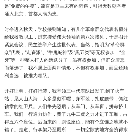
是“免费的午餐”，简直是亘古未有的奇遇，引得无数朝圣者
涌入北京，首都人满为患。
时令进入秋天，学校接到通知，有几个革命群众代表名额分
给我校教职工，进京接受伟大领袖的第八次接见，于是召开
紧急会议，民主选举产生这批代表。当然，指明为“革命群
众”代表，“走资派”、“牛鬼蛇神”及“黑五类”等无权参加，“金
牙”等一些整人打人的活跃分子，虽有权参加，但群众厌恶
而落选了。我不属上面两种情形，不但有权参加，而且还顺
利当选，被推为领队。
开好证明，打好行装，我率领三中代表队出发了.到了火车
站，见人山人海，大多是戴军帽，穿军装，扎皮腰带，佩红
袖章的红卫兵。人们争先恐后，从车门、从车窗，拼命挤上
车。我们一行通力协作，费了九牛二虎之力才进了车厢，占
得五六个座位。后面来的，别说座位，能有个立锥之地就不
错了。走道、行李架乃至厕所——一切空隙的地方全挤得水