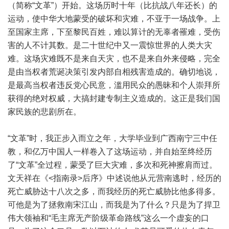
（简称“文革”）开始。这场历时十年（比抗战八年还长）的
运动，使中华大地蒙受的破坏和灾难，不亚于一场战争。上
至国家主席，下至黎民百姓，难以算计的无辜者罹难，受伤
害的人不计其数。是二十世纪中又一震惊世界的人类大灾
难。这场灾难既不是来自天灾，也不是来自外来侵略，完全
是由当权者荒诞决策引发内部自相残害造成的。确切地说，
是最高当权者违反党心民意，滥用民众的愚昧和个人崇拜所
获得的绝对权威，大搞封建专制主义造成的。这正是我们国
家民族的悲剧所在。
“文革”时，我正步入而立之年，大学毕业到广西南宁三中任
教，和亿万中国人一样卷入了这场运动，并自始至终经历
了“文革”全过程，蒙受了巨大灾难，多次和死神擦肩而过。
文天祥在《<指南录>后序》中述说他从元营南逃时，经历的
死亡威胁达十八次之多，而我经历的死亡威胁比他多得多。
可他是为了拯救南宋江山，而我是为了什么？只是为了捍卫
伟大领袖和“毛主席无产阶级革命路线”这么一个虚妄的口