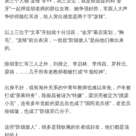
第三个人物“泼辣”李××，高三女生，就是前面提到和“金
牙”一起押送胡老师的那位女将。她争强好胜，常跟人大声
争吵得脸红耳赤，给人突出感觉是两个字“泼辣”。
以上三位于“文革”开始就十分活跃，“金牙”幕后策划，“胸
毛”、“泼辣”前台表演，一批批“阶级敌人”是由他们揪出来
的。
除胡里仁等三人之外，刘择之、李启林、李伟昌、罗梓元、
梁禧，……几乎所有老教师都被打成“牛鬼蛇神”。
出身不好，或有海外关系的中青年教师也难以幸免，卢冬被
打成“美蒋特务”，陈振昌被诬为“特嫌”，梁洪亮被定为“跳梁
小丑”，连有多年党龄的梁志岳也成了“国民党兵痞”，老党员
徐镇璇，也成了“阶级异己分子。
这些“阶级敌人”，很多是我钦佩的长者或好友，他们都是顶
好的人。