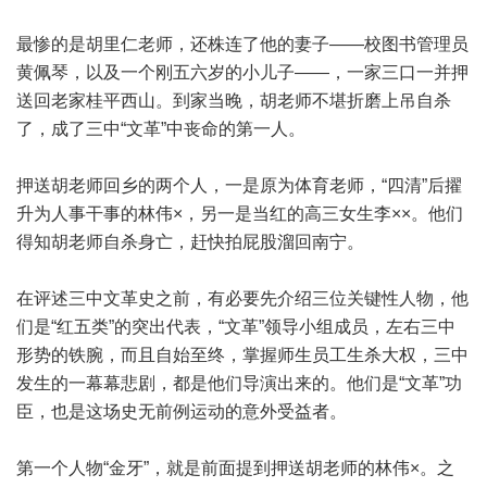
最惨的是胡里仁老师，还株连了他的妻子——校图书管理员
黄佩琴，以及一个刚五六岁的小儿子——，一家三口一并押
送回老家桂平西山。到家当晚，胡老师不堪折磨上吊自杀
了，成了三中“文革”中丧命的第一人。
押送胡老师回乡的两个人，一是原为体育老师，“四清”后擢
升为人事干事的林伟×，另一是当红的高三女生李××。他们
得知胡老师自杀身亡，赶快拍屁股溜回南宁。
在评述三中文革史之前，有必要先介绍三位关键性人物，他
们是“红五类”的突出代表，“文革”领导小组成员，左右三中
形势的铁腕，而且自始至终，掌握师生员工生杀大权，三中
发生的一幕幕悲剧，都是他们导演出来的。他们是“文革”功
臣，也是这场史无前例运动的意外受益者。
第一个人物“金牙”，就是前面提到押送胡老师的林伟×。之