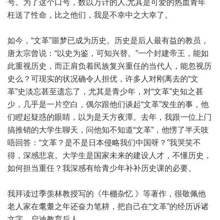
号。为了这个口号，数以万计的人,尤其是可爱的热血青年
枉送了性命，比之他们，我是不幸中之大幸了。
如今，“文革”噩梦已成为历史。历史是后人最有益的教员，
唐太宗曾说：“以史为鉴，可知兴替。”一个封建帝王，能如
此重视历史，而正肩负着民族复兴重任的当代人，能忽视历
史么？可现实的状况确令人担优，许多人对刚离去的“文
革”史淡忘甚至遗忘了，尤其是青少年，对“文革”史知之甚
少，几乎是一片空白，偶尔跟他们谈起“文革”发生的事，他
们瞪起疑惑的眼睛，以为是天方夜潭。去年，我跟一位上门
搞推销的大学生聊天，问他知不知道“文革”，他愣了半天吱
唔回答：“文革？是不是日本侵略我们中国呀？”我哭笑不
得，深感悲哀。大学生是国家未来的建设人才，不懂历史，
如何担当重任？我深感有给青少年补补历史课的必要。
我拜读过季羡林教授写的《牛棚杂忆 》等著作，很敬佩他
老人家在耄耋之年还奋力笔耕，把自己在“文革”的经历诉诸
文字，启迪教育后人。