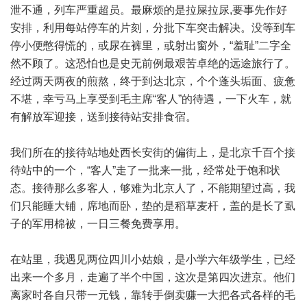
泄不通，列车严重超员。最麻烦的是拉屎拉尿,要事先作好
安排，利用每站停车的片刻，分批下车突击解决。没等到车
停小便憋得慌的，或尿在裤里，或射出窗外，“羞耻”二字全
然不顾了。这恐怕也是史无前例最艰苦卓绝的远途旅行了。
经过两天两夜的煎熬，终于到达北京，个个蓬头垢面、疲惫
不堪，幸亏马上享受到毛主席“客人”的待遇，一下火车，就
有解放军迎接，送到接待站安排食宿。
我们所在的接待站地处西长安街的偏街上，是北京千百个接
待站中的一个，“客人”走了一批来一批，经常处于饱和状
态。接待那么多客人，够难为北京人了，不能期望过高，我
们只能睡大铺，席地而卧，垫的是稻草麦杆，盖的是长了虱
子的军用棉被，一日三餐免费享用。
在站里，我遇见两位四川小姑娘，是小学六年级学生，已经
出来一个多月，走遍了半个中国，这次是第四次进京。他们
离家时各自只带一元钱，靠转手倒卖赚一大把各式各样的毛