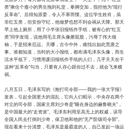
类”揪住个瘦小的男生拖到礼堂，拳脚交加，指控他为“现行
反革命”。后得知原委，令人不寒而慄。这位学生姓肖，虽
非红五类，但安份守纪，他做梦也想不到会祸从天降。那天
早上他上厕所，用了小半张旧报纸作手纸，被有心的“红五
类”同学发现，说他用毛主席头像擦屁股，污辱了伟大领
袖，于是招来厄运。天哪，古今中外，难找出如此荒唐之
事。谁都知道，当时的大小报纸，都布满毛泽东头像，而生
活水平低下，习惯用废旧报纸作手纸的人们，几乎天天在干
这种“反革命”勾当，只要有人存心跟你过不去，就会飞来横
祸。
八月五日，毛泽东写的《炮打司令部——我的一张大字报》
发表，引起全国更大的混乱，它向人们昭示，中央存在两个
对立的司令部，国家主席刘少奇是“睡在身边的赫鲁晓夫”，
是中国最大的“走资派”。毛泽东利用至高无上的权威，误导
全国人民去打倒刘少奇，保卫他和他的“无产阶级司令部”。
现在看来十分清楚，毛泽东是最霸道的人，自己发起一场运