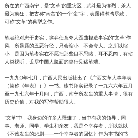
所在的广西南宁，是“文革”的重灾区，武斗最为惨烈，杀人
最为疯狂，把古称“南蛮“的一个“蛮”字，表露得淋漓尽致，
可称“文革”的典型之作。
笔者绝对忠于史实，摈弃任意夸大歪曲捏造事实的“文革”作
风，所暴露的丑恶行径，只会缩小，不会夸大。之所以缩
小，是因为笔者实在不愿把那些目不忍睹，耳不忍闻，有玷
人类视听，丢尽中国人脸面的兽行见诸笔端。
一九九O年七月，广西人民出版社出了《广西文革大事年表
（简称《年表》）》一书。该书翔实记录了一九六六年五月
至一九七六年十月间，广西，南宁所发生的重大事情，很有
历史价值，对我的写作帮助很大。
“文革”中，我身边的许多人罹难了，当中有我的领导，同
事、老师、同学、学生和亲友，我是个幸存者，所以就以
《不该发生的悲剧——一个幸存者的回忆》作为本书的书