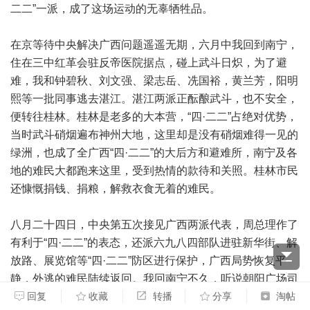
二二”一派，成了这场运动的无辜牺牲品。
在京等待中央解决广西问题遥遥无期，六月中我回到南宁，
住在三中红革会驻反帝医院据点，碰上武斗日炽，为了避
难，我和钟碧秋、刘文强、梁志岳、冼国裕，黄兰芳，阳明
熙等一批同事逃去湛江。湛江两派正酝酿武斗，也不安全，
便转往桂林。桂林是老多的大本营，“四·二二”占绝对优势，
当时武斗硝烟遍布神州大地，这里却是没有硝烟难得一见的
绿洲，也成了全广西“四·二二”的大后方和避难所，南宁及各
地的难民大都跑来这里，受到热情的款待和关照。桂林市民
还慷慨捐钱、捐粮，解救衣食无着的难民。
八月二十四日，中央第五次接见广西两派代表，周总理作了
有利于“四·二二”的表态，还派六九八四部队进驻新华街、解
放路、展览馆等“四·二二”防区进行保护，广西局势恢复平
静，外逃的难民陆续返回。我回南宁不久，听说朝阳广场司
令台陈列了三具尸骸，作为控诉“联指”杀害“四·二二”的罪
回复
收藏
转播
分享
淘帖