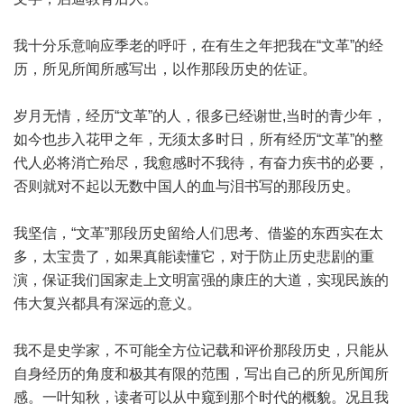
我十分乐意响应季老的呼吁，在有生之年把我在“文革”的经
历，所见所闻所感写出，以作那段历史的佐证。
岁月无情，经历“文革”的人，很多已经谢世,当时的青少年，
如今也步入花甲之年，无须太多时日，所有经历“文革”的整
代人必将消亡殆尽，我愈感时不我待，有奋力疾书的必要，
否则就对不起以无数中国人的血与泪书写的那段历史。
我坚信，“文革”那段历史留给人们思考、借鉴的东西实在太
多，太宝贵了，如果真能读懂它，对于防止历史悲剧的重
演，保证我们国家走上文明富强的康庄的大道，实现民族的
伟大复兴都具有深远的意义。
我不是史学家，不可能全方位记载和评价那段历史，只能从
自身经历的角度和极其有限的范围，写出自己的所见所闻所
感。一叶知秋，读者可以从中窥到那个时代的概貌。况且我