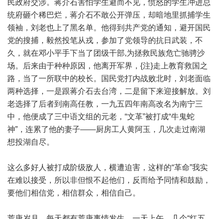
民政府交涉。蒋介石害怕学生避而不见，愤怒的学生冲进总
统府砸个稀巴烂，蒋介石不敢公开弹压，却暗地里抓捕学生
领袖，刘老也上了黑名单。他得到共产党的通知，避开国民
党的搜捕，毅然投笔从戎，参加了党领导的抗日武装，不
久，就在邓小平手下当了团级干部,为拯救民族危亡驰骋沙
场。后来由于种种原因，他离开军界，{注}走上教育救国之
路，当了一所联中的校长。国民党打内战败北时，刘老面临
两种选择，一是跟蒋介石去台湾，二是留下来迎接解放。刘
老选择了后者到南高任教，一九五四年南高改名为南宁三
中，他便成了三中语文组的元老，“文革”被打成“牛鬼蛇
神”，连累了他的妻子——厨房工人黄阿玉，几次走过南湖
想投湖自尽。
这么多好人被打成阶级敌人，横遭迫害，这样的“革命”我实
在难以接受，所以非但恨不起他们，反而给予同情和鼓励，
要他们相信党，相信群众，相信自己。
荒唐岁月，每天都有荒唐事情发生，一天上午，几个“红五