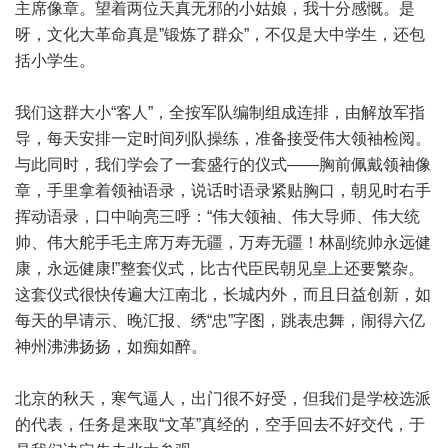
主席像章。望着两位天真无邪的小姑娘，我十分感慨。是
呀，文化大革命真是”锻炼了群众”，不仅是大中学生，还包
括小学生。
我们这群大小“客人”，全按军队编制组成连排，由解放军指
导，每天安排一定时间列队操练，准备接受伟大领袖检阅。
与此同时，我们学会了一套盛行的仪式——胸前佩戴领袖像
章，手里拿着领袖语录，说话时语录紧贴胸口，朝见时右手
挥动语录，口中响亮三呼：“伟大领袖、伟大导师、伟大统
帅、伟大舵手毛主席万寿无疆，万寿无疆！林副统帅永远健
康，永远健康!”整套仪式，比古代臣民朝见皇上还要繁杂。
这套仪式很快传遍大江南北，长城内外，而且日益创新，如
每天的早请示、晚汇报、绣“忠”字图，跳表忠舞，闹得六亿
神州沸沸扬扬，如痴如醉。
北京的秋天，寒气逼人，出门很不好受，但我们是学校选派
的代表，任务是来取“文革”真经的，空手回去不好交代，于