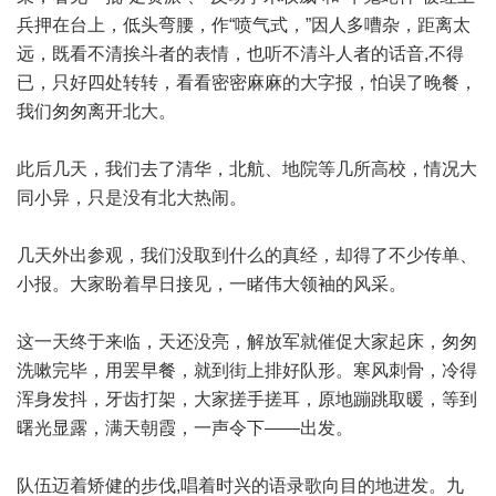
兵押在台上，低头弯腰，作“喷气式，”因人多嘈杂，距离太
远，既看不清挨斗者的表情，也听不清斗人者的话音,不得
已，只好四处转转，看看密密麻麻的大字报，怕误了晚餐，
我们匆匆离开北大。
此后几天，我们去了清华，北航、地院等几所高校，情况大
同小异，只是没有北大热闹。
几天外出参观，我们没取到什么的真经，却得了不少传单、
小报。大家盼着早日接见，一睹伟大领袖的风采。
这一天终于来临，天还没亮，解放军就催促大家起床，匆匆
洗嗽完毕，用罢早餐，就到街上排好队形。寒风刺骨，冷得
浑身发抖，牙齿打架，大家搓手搓耳，原地蹦跳取暖，等到
曙光显露，满天朝霞，一声令下——出发。
队伍迈着矫健的步伐,唱着时兴的语录歌向目的地进发。九