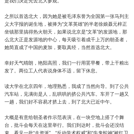
是我们决定先去北大参观。
之所以首选北大，因为她是被毛泽东誉为全国第一张马列主
义大字报的诞生地，被捧为“文革英雄”的半老徐娘聂元梓正
坐镇那里搞得热火朝天，如果说北京是“文革”的发源地，那
么北大正是发源地的中心，每天吸引着成千上万的朝圣者，
她简直成了中国的麦加，要取真经，当然首选北大。
幸好天气晴朗，艳阳高照，我们一行用罢早餐，带上干粮出
发了。两位工人代表说身体不适，留下休息。
读大学在北京四年，地理熟悉，我成了当然向导。到了公共
汽车站，见满街是人，乱哄哄的挤公共汽车。车开了一趟又
一趟，我们好不容易才挤上去，到了北大已近中午。
大概是有意给朝圣者作示范表演，在一块空地上搭了个舞
台，批斗会每天在这里举行。我们到达时，批斗会还没结
束，看见一批“走资派”、“反动学术权威”和“牛鬼蛇神”被红卫