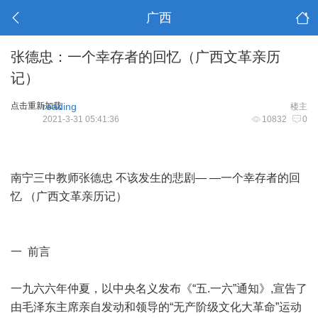
广西
张德忠：一个幸存者的回忆（广西文革亲历
记）
点击重新加载
reading
楼主
2021-3-31 05:41:36
10832
0
南宁三中教师张德忠 不该发生的悲剧— —一个幸存者的回
忆 （广西文革亲历记）
一 前言
一九六六年仲夏，以中央名义发布《“五.一六”通知》,宣告了
由毛泽东主席亲自发动和领导的“无产阶级文化大革命”运动