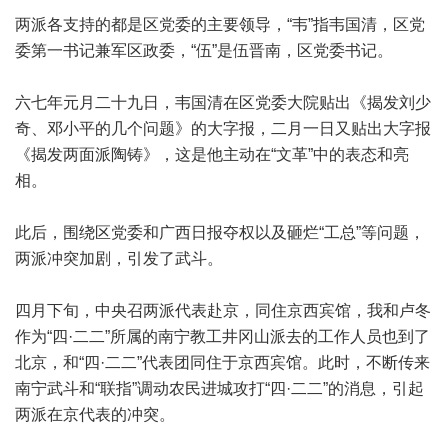
两派各支持的都是区党委的主要领导，“韦”指韦国清，区党
委第一书记兼军区政委，“伍”是伍晋南，区党委书记。
六七年元月二十九日，韦国清在区党委大院贴出《揭发刘少
奇、邓小平的几个问题》的大字报，二月一日又贴出大字报
《揭发两面派陶铸》，这是他主动在“文革”中的表态和亮
相。
此后，围绕区党委和广西日报夺权以及砸烂“工总”等问题，
两派冲突加剧，引发了武斗。
四月下旬，中央召两派代表赴京，同住京西宾馆，我和卢冬
作为“四·二二”所属的南宁教工井冈山派去的工作人员也到了
北京，和“四·二二”代表团同住于京西宾馆。此时，不断传来
南宁武斗和“联指”调动农民进城攻打“四·二二”的消息，引起
两派在京代表的冲突。