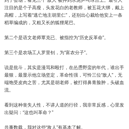
到了会场，看见三个“敌人”被押到水泥乒乓球台上。最引人
注目的是个子高瘦，头发花白的老教师，被五花大绑，戴上
高帽，上写着“逃亡地主胡里仁”，还别出心裁给他安上一条
稻草编成的，又粗又长的狐狸尾巴。
第二个是语文老师覃克已、被指控为“历史反革命”。
第三个是农场工人罗里钊，为“富农分子”。
说是批斗，其实是漫骂和殴打，在怂恿野蛮的年代，谁出手
最狠，最显示他立场坚定，革命性强，可怜三位“敌人”，无
端饱受皮肉之苦，尤其是胡老师，被打得鼻青脸肿，头破血
流。
看到这种丧失人性，不讲人道的行径，我非常反感，心里发
出疑问：“这也叫革命？”
共事数载，我对这些“敌人”有基本了解。