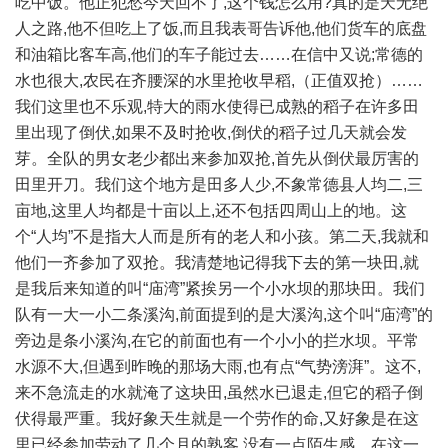
吃中饭。他正犯愁今天回不了,这个钱怎么用?真的是天无绝
人之路,他不但吃上了饭,而且我表哥告诉他,他们货车的底盘
和油箱比客车高,他们的车子能过去……在信中又说;常德的
水也很大,农民在齐腰深的水里抢收早稻,（正值双抢）……
我们这里也不乐观,特大的雨水使得已成熟的稻子在许多田
里出现了倒伏,如果不及时抢收,倒伏的稻子过几天就会发
芽。全队的男女老少都出来参加双抢,首先从倒伏最厉害的
田里开刀。我们这个地方是田多人少,不象常德县人均二,三
亩地,这里人均都是十亩以上,还不包括四周山上的地。这
个“人均”不是指大人而是所有的老人和小孩。第二天,我就和
他们一齐参加了双抢。我清楚地记得我下去的第一块田,就
是我后来知道的叫“庙湾”紧挨另一个小水坝的那块田。我们
队有一大一小二条溪沟,前面提到的是大溪沟,这个叫“庙湾”的
旁边是条小溪沟,在它的前面也有一个小小的拦水坝。平常
水源不大,但遇到昨晚的那场大雨,也有点“气势滂湃”。这不,
来不急流走的水就淹了这块田,虽然水已退走,但它的稻子倒
伏得最严重。我好象天生就是一个劳作的命,又好象是在这
里已经参加劳动了几个月的熟客,没有一点陌生感。在这一