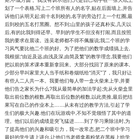
矩,不成方圆”。我没有训示他们,只是自己动手在一张大纸上
划了一个表格,写上二个班所有人的名字,贴在后面墙上,并告
诉他们从明天起;前十名到校的,名字的旁边打上一个红圈,最
后到校的五名打黑圈。想不到;山里的孩子还真朴实,几天以
后,有的比我到得还早。早到的学生不但没有打闹,而且按照
我的要求在晨读。连吴老师都不得不佩服说;我二个班的学
习风气要比他二个班的好。为了把他们的数学成绩搞上去,
我根据;“由近及远,由浅及深,由简及繁”的教学理念,我要他们
把以前的算术课本重新拿回来。大部分找回了原来的课本,
少部分早叫家里大人当手纸和卷烟纸给“消灭”了，我只好让
有些人二人共一本。我要他们每人带一盒火柴来上学,并要
他们告之家长为什么?我从最简单的加法学起;先从火柴盒里
取出前位数的根数,再取出后位数的根数,以此类推,最后把结
果写在自己的作业本上……从未有过的教学方法,引起了学
生们的极大兴趣.他们在玩游戏中,不知不觉领悟了其中的道
理。他们以后的成绩是突飞猛进……到了学习乘除法时,为
了提高他们的兴趣和吸引力，我一改常态,把二个班中学习
最好的学生请上讲台,让他们当老师拿着粉笔在黑板上给学