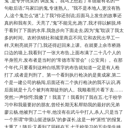
鬼”,是专开玩笑的“调皮鬼”。我马上想起了常德最有名的一
句歇后语;“马家曰的鬼,专迷熟人。”我不是本地人,更没有熟
人,这个鬼怎么“迷”上了我?你还别说;后面马上发生的故事还
真的和我有关。天亮了,“鬼”不能见光,跑了,我才得以解脱,终
于看到了下面的水库,我急步向下面走去,因为“鬼”耽误了我太
多的时间。农村供销社和城里商店不同,它和农民出早工一
样,天刚亮就开了门,我还得赶回来上课。在就要上佘市桥路
口边的墙上,我看到了一张大布告,上面布满了二十几个人的
半身照片,发布者是当时的“常德市军管会”（公安局）。在那
个年代,只要看到这种白纸黑字的布告就知道一定是有人枪
打了,或者是判刑了。第一个看到执行枪决的是黄成家,第二
个是一建公司的杨闯,后面还有二个执行枪决的我不认识,再
后面就是十几个被判有期徒刑的人。我顺着照片看下去……
突然;一声惊愕;我傻了！我直了！我看到了我在五.七干校学
习中和我最要好的朋友,曾经长期无私帮助我的最好的兄弟
廖云杨,他被判了二十年,他没有在武斗中打人,杀人,只是当了
一个所谓“华萤山挺进纵队”的参谋长,这是一种“派性”的报复,
太重了！随后;又看到了同样在五.七干校学习的五中学生姚