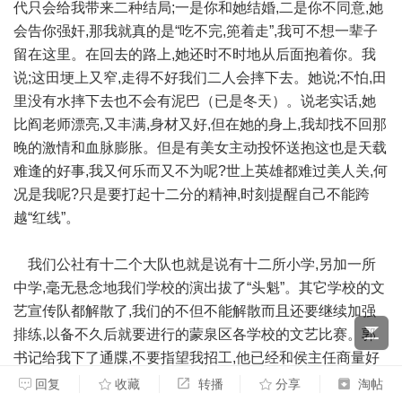
代只会给我带来二种结局;一是你和她结婚,二是你不同意,她
会告你强奸,那我就真的是“吃不完,篼着走”,我可不想一辈子
留在这里。在回去的路上,她还时不时地从后面抱着你。我
说;这田埂上又窄,走得不好我们二人会摔下去。她说;不怕,田
里没有水摔下去也不会有泥巴（已是冬天）。说老实话,她
比阎老师漂亮,又丰满,身材又好,但在她的身上,我却找不回那
晚的激情和血脉膨胀。但是有美女主动投怀送抱这也是天载
难逢的好事,我又何乐而又不为呢?世上英雄都难过美人关,何
况是我呢?只是要打起十二分的精神,时刻提醒自己不能跨
越“红线”。
我们公社有十二个大队也就是说有十二所小学,另加一所
中学,毫无悬念地我们学校的演出拔了“头魁”。其它学校的文
艺宣传队都解散了,我们的不但不能解散而且还要继续加强
排练,以备不久后就要进行的蒙泉区各学校的文艺比赛。郭
书记给我下了通牒,不要指望我招工,他已经和侯主任商量好
了,等这学期教完就保送我到常德师范进修半年,然后就转为
回复
收藏
转播
分享
淘帖