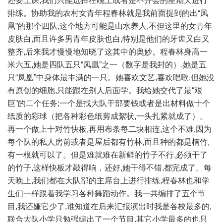
还要上课,我们只能选择在晚上或者是不开会的星期天进行
排练。协助我的农村女青年程春林就是我前面提到的出“凤
凰”的那个四队,这个地方可能是山水养人,不但这里的女青年
皮肤白,而且许多男青年皮肤也白,特别是他们的牙齿又白又
整齐,后来我才慢慢地知晓了这其中的奥妙。程春林身高一
米六五,她是四队五只“凤凰”之一（数字是我封的）,她是五
只“凤凰”中身体最丰满的一只。她喜欢文艺,喜欢唱歌,但她没
有原创的细胞,只能跟在别人后面学。我给她交代了最“艰
巨”的二个任务;一个是找大队干部要钱或者是出材料做十个
纸质的彩球（把各种彩色纸剪成絮状,一头扎紧就成了）。
再一个做上十对竹快板,再用布条每二块相连,这个不难,因为
每个队的私人房前或者是屋后都有竹林,而且种的都是楠竹,
有一根就可以了。但是难就难在新鲜的竹子不行,必须干了
的竹子,这样快板才敲得响，还好,她干得不错,都完成了。每
天晚上,我们都在大队部的主席台上进行排练,程春林也和学
生们一样跟着我学习各种舞蹈动作。我一共编排了五个节
目,我还嫌它少了,谁知道在后来汇报演出时我是各校最多的,
联合大队小学只勉强编出了一个节目,其它小学最多的也只