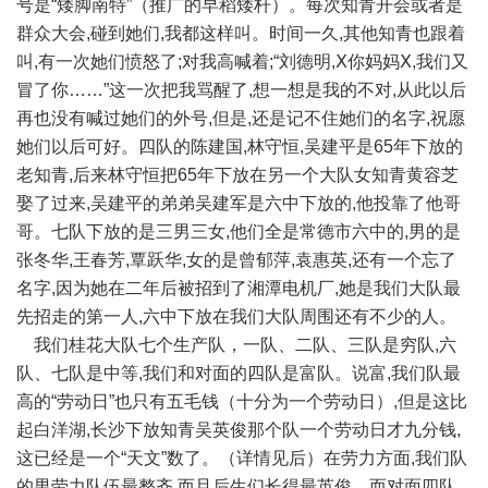
号是“矮脚南特”（推广的早稻矮杆）。每次知青开会或者是
群众大会,碰到她们,我都这样叫。时间一久,其他知青也跟着
叫,有一次她们愤怒了;对我高喊着;“刘德明,Ⅹ你妈妈Ⅹ,我们又
冒了你……”这一次把我骂醒了,想一想是我的不对,从此以后
再也没有喊过她们的外号,但是,还是记不住她们的名字,祝愿
她们以后可好。四队的陈建国,林守恒,吴建平是65年下放的
老知青,后来林守恒把65年下放在另一个大队女知青黄容芝
娶了过来,吴建平的弟弟吴建军是六中下放的,他投靠了他哥
哥。七队下放的是三男三女,他们全是常德市六中的,男的是
张冬华,王春芳,覃跃华,女的是曾郁萍,袁惠英,还有一个忘了
名字,因为她在二年后被招到了湘潭电机厂,她是我们大队最
先招走的第一人,六中下放在我们大队周围还有不少的人。
我们桂花大队七个生产队，一队、二队、三队是穷队,六
队、七队是中等,我们和对面的四队是富队。说富,我们队最
高的“劳动日”也只有五毛钱（十分为一个劳动日）,但是这比
起白洋湖,长沙下放知青吴英俊那个队一个劳动日才九分钱,
这已经是一个“天文”数了。（详情见后）在劳力方面,我们队
的男劳力队伍最整齐,而且后生们长得最英俊。而对面四队