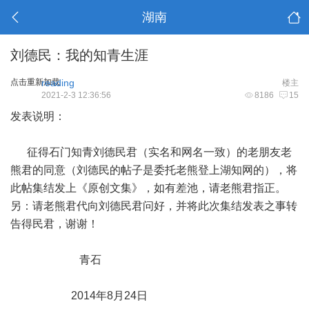
湖南
刘德民：我的知青生涯
点击重新加载
reading
楼主
2021-2-3 12:36:56
8186
15
发表说明：
征得石门知青刘德民君（实名和网名一致）的老朋友老
熊君的同意（刘德民的帖子是委托老熊登上湖知网的），将
此帖集结发上《原创文集》，如有差池，请老熊君指正。
另：请老熊君代向刘德民君问好，并将此次集结发表之事转
告得民君，谢谢！
青石
2014年8月24日