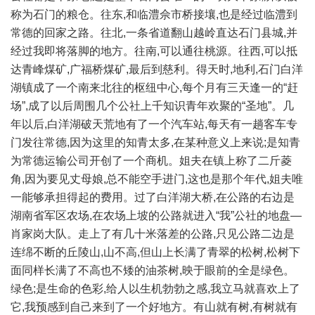
称为石门的粮仓。往东,和临澧佘市桥接壤,也是经过临澧到
常德的回家之路。往北,一条省道翻山越岭直达石门县城,并
经过我即将落脚的地方。往南,可以通往桃源。往西,可以抵
达青峰煤矿,广福桥煤矿,最后到慈利。得天时,地利,石门白洋
湖镇成了一个南来北往的枢纽中心,每个月有三天逢一的“赶
场”,成了以后周围几个公社上千知识青年欢聚的“圣地”。几
年以后,白洋湖破天荒地有了一个汽车站,每天有一趟客车专
门发往常德,因为这里的知青太多,在某种意义上来说;是知青
为常德运输公司开创了一个商机。姐夫在镇上称了二斤菱
角,因为要见丈母娘,总不能空手进门,这也是那个年代,姐夫唯
一能够承担得起的费用。过了白洋湖大桥,在公路的右边是
湖南省军区农场,在农场上坡的公路就进入“我”公社的地盘—
肖家岗大队。走上了有几十米落差的公路,只见公路二边是
连绵不断的丘陵山,山不高,但山上长满了青翠的松树,松树下
面同样长满了不高也不矮的油茶树,映于眼前的全是绿色。
绿色;是生命的色彩,给人以生机勃勃之感,我立马就喜欢上了
它,我预感到自己来到了一个好地方。有山就有树,有树就有