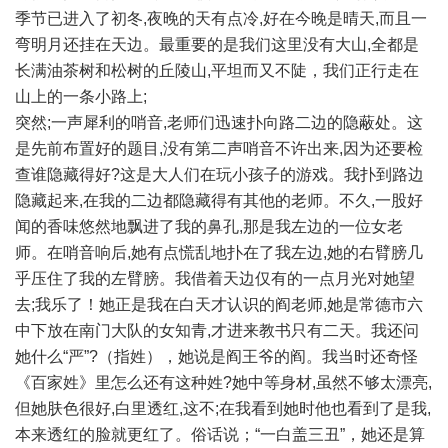
季节已进入了初冬,夜晚的天有点冷,好在今晚是晴天,而且一
弯明月还挂在天边。最重要的是我们这里没有大山,全都是
长满油茶树和松树的丘陵山,平坦而又不陡，我们正行走在
山上的一条小路上;
突然;一声犀利的哨音,老师们迅速扑向路二边的隐蔽处。这
是先前布置好的题目,没有第二声哨音不许出来,因为还要检
查谁隐藏得好?这是大人们在玩小孩子的游戏。我扑到路边
隐藏起来,在我的二边都隐藏得有其他的老师。不久,一股好
闻的香味悠然地飘进了我的鼻孔,那是我左边的一位女老
师。在哨音响后,她有点慌乱地扑在了我左边,她的右臂膀几
乎压住了我的左臂膀。我借着天边仅有的一点月光对她望
去;我乐了！她正是我在白天才认识的阎老师,她是常德市六
中下放在南门大队的女知青,才进来教书只有二天。我还问
她什么“严”?（指姓），她说是阎王爷的阎。我当时还奇怪
《百家姓》里怎么还有这种姓?她中等身材,虽然不够太漂亮,
但她肤色很好,白里透红,这不;在我看到她时他也看到了是我,
本来透红的脸就更红了。俗话说；“一白盖三丑”，她还是算