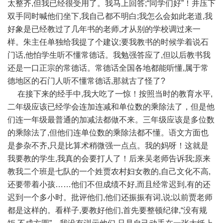
太整齐,但我已经很受用了。我马上回答;“同学们好”！并压下
双手同时喊他们坐下,我自己都不明白;我怎么会如此老道,我
好象是已经教过了几年书的老师,才从别的学校调过来一
样。朱主任单独给我提了个建议;要我教书的时候学着说石
门话,他怕学生听不懂常德话。我勉强答应了,但以后教书我
还是一口正宗的常德话。常德话全国各地都能听懂,属于常
德地区的石门人听不懂常德话,那就古了怪了?
在接下来的经手中,我大吃了一惊！按照当时的教育水平,
二年级应该已经学会连加连减和单位数的乘除法了，但是他
们连一年级最普通的加减法都做不来。三年级应该是多位数
的乘除法了,但他们连单位数的乘除法都不懂。语文方面也
是参杂不齐,只是比算术稍微强一点点。我的妈呀！这就是
我要教的学生,我真的会要打人了！后来吴老师告诉我;原来
教我二个班是七队的一个姓贾农村妇女教的,自己文化不高,
还要带着小孩……他们不但成绩不好,而且经常迟到,有的还
迟到一个多小时。批评他们,他们还振振有词,说;以前贾老师
都是这样的。看样子,要教好他们,首先要整顿纪律,“没有规