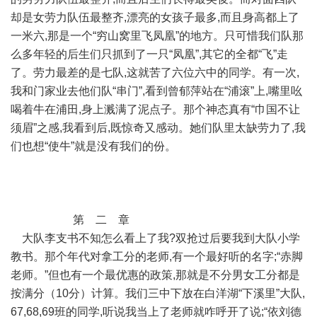
却是女劳力队伍最整齐,漂亮的女孩子最多,而且身高都上了
一米六,那是一个“穷山窝里飞凤凰”的地方。只可惜我们队那
么多年轻的后生们只抓到了一只“凤凰”,其它的全都“飞”走
了。劳力最差的是七队,这就苦了六位六中的同学。有一次,
我和门家业去他们队“串门”,看到曾郁萍站在“浦滚”上,嘴里吆
喝着牛在浦田,身上溅满了泥点子。那个神态真有“巾国不让
须眉”之感,我看到后,既惊奇又感动。她们队里太缺劳力了,我
们也想“使牛”就是没有我们的份。
第 二 章
大队李支书不知怎么看上了我?双抢过后要我到大队小学
教书。那个年代对拿工分的老师,有一个最好听的名字;“赤脚
老师。”但也有一个最优惠的政策,那就是不分男女工分都是
按满分（10分）计算。我们三中下放在白洋湖“下溪里”大队,
67,68,69班的同学,听说我当上了老师就咋呼开了说;“依刘德