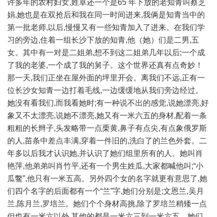
许多年的农村妇女,姓卓还一个是65 年下放的老知青叫蔡芝
娟,她也是在双抢后和我在同一时间进来,我俩是知青当中的
第一批老师,以后,慢慢又有一些知青加入了进来。在我们学
习的旁边,住着一组长沙下放的知青,他（她）们是二男,五
女。其中有一对是二姐弟,想不到这二姐弟几年以后;一个成
了我的老婆,一个成了我的舅子。这个世界还真有点奇妙！
那一天,我们正坐在屋外面的坪里开会。离我们不远,正有一
位长沙女知青一边打着毛线,一边缓缓地从我们旁边经过。
她没有看我们,而我看她时;有一种说不出的感觉,说她漂亮,好
象又不太漂亮,说她不漂亮,她又有一米六五的身材,配着一条
粗粗的长辫子,头发略带一点栗黄,鼻子有点尖,有点象俄罗斯
的人,苗条中差点丰满,穿着一件旧的,洗白了的兰色外套。二
年多以后我才认识她,并认识了她们组里所有的人。她叫肖
艳萍,他弟弟叫肖竹平,还有一个男生姓瓜,大家都喊他叫;“小
瓜鳖”,他只有一米五高。另外四个女的名字就更有意思了,她
们四个名字的后面都有一个“兰”字,她们分别是;文恩兰,吴月
兰,陈月兰,罗培兰。她们个个身材高挑,除了罗培兰稍矮一点
但也有一米六以外,其他的都是一米六三到一米六五。她们