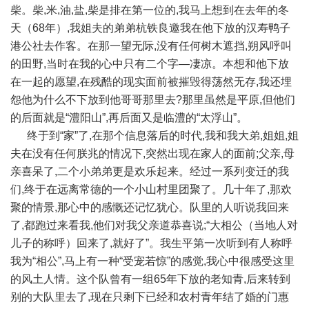
柴。柴,米,油,盐,柴是排在第一位的,我马上想到在去年的冬
天（68年）,我姐夫的弟弟杭铁良邀我在他下放的汉寿鸭子
港公社去作客。在那一望无际,没有任何树木遮挡,朔风呼叫
的田野,当时在我的心中只有二个字—凄凉。本想和他下放
在一起的愿望,在残酷的现实面前被摧毁得荡然无存,我还埋
怨他为什么不下放到他哥哥那里去?那里虽然是平原,但他们
的后面就是“澧阳山”,再后面又是临澧的“太浮山”。
终于到“家”了,在那个信息落后的时代,我和我大弟,姐姐,姐
夫在没有任何朕兆的情况下,突然出现在家人的面前;父亲,母
亲喜呆了,二个小弟弟更是欢乐起来。经过一系列变迁的我
们,终于在远离常德的一个小山村里团聚了。几十年了,那欢
聚的情景,那心中的感慨还记忆犹心。队里的人听说我回来
了,都跑过来看我,他们对我父亲道恭喜说;“大相公（当地人对
儿子的称呼）回来了,就好了”。我生平第一次听到有人称呼
我为“相公”,马上有一种“受宠若惊”的感觉,我心中很感受这里
的风土人情。这个队曾有一组65年下放的老知青,后来转到
别的大队里去了,现在只剩下已经和农村青年结了婚的门惠