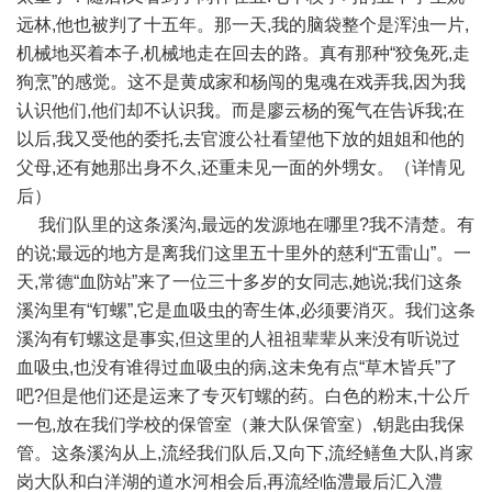
远林,他也被判了十五年。那一天,我的脑袋整个是浑浊一片,
机械地买着本子,机械地走在回去的路。真有那种“狡兔死,走
狗烹”的感觉。这不是黄成家和杨闯的鬼魂在戏弄我,因为我
认识他们,他们却不认识我。而是廖云杨的冤气在告诉我;在
以后,我又受他的委托,去官渡公社看望他下放的姐姐和他的
父母,还有她那出身不久,还重未见一面的外甥女。（详情见
后）
我们队里的这条溪沟,最远的发源地在哪里?我不清楚。有
的说;最远的地方是离我们这里五十里外的慈利“五雷山”。一
天,常德“血防站”来了一位三十多岁的女同志,她说;我们这条
溪沟里有“钉螺”,它是血吸虫的寄生体,必须要消灭。我们这条
溪沟有钉螺这是事实,但这里的人祖祖辈辈从来没有听说过
血吸虫,也没有谁得过血吸虫的病,这未免有点“草木皆兵”了
吧?但是他们还是运来了专灭钉螺的药。白色的粉末,十公斤
一包,放在我们学校的保管室（兼大队保管室）,钥匙由我保
管。这条溪沟从上,流经我们队后,又向下,流经鳝鱼大队,肖家
岗大队和白洋湖的道水河相会后,再流经临澧最后汇入澧