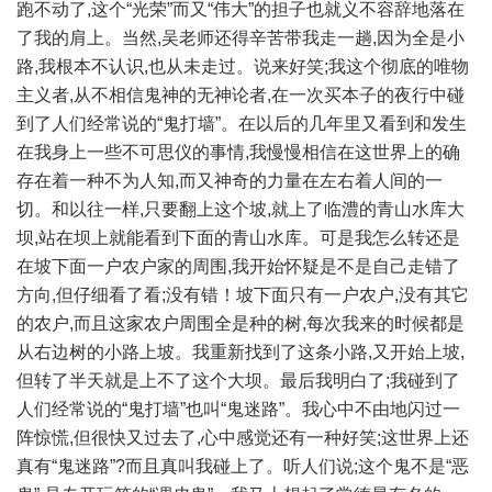
跑不动了,这个“光荣”而又“伟大”的担子也就义不容辞地落在
了我的肩上。当然,吴老师还得辛苦带我走一趟,因为全是小
路,我根本不认识,也从未走过。说来好笑;我这个彻底的唯物
主义者,从不相信鬼神的无神论者,在一次买本子的夜行中碰
到了人们经常说的“鬼打墙”。在以后的几年里又看到和发生
在我身上一些不可思仪的事情,我慢慢相信在这世界上的确
存在着一种不为人知,而又神奇的力量在左右着人间的一
切。和以往一样,只要翻上这个坡,就上了临澧的青山水库大
坝,站在坝上就能看到下面的青山水库。可是我怎么转还是
在坡下面一户农户家的周围,我开始怀疑是不是自己走错了
方向,但仔细看了看;没有错！坡下面只有一户农户,没有其它
的农户,而且这家农户周围全是种的树,每次我来的时候都是
从右边树的小路上坡。我重新找到了这条小路,又开始上坡,
但转了半天就是上不了这个大坝。最后我明白了;我碰到了
人们经常说的“鬼打墙”也叫“鬼迷路”。我心中不由地闪过一
阵惊慌,但很快又过去了,心中感觉还有一种好笑;这世界上还
真有“鬼迷路”?而且真叫我碰上了。听人们说;这个鬼不是“恶