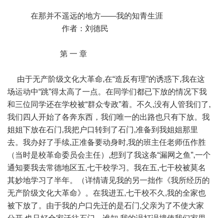
在那并不遥远的地方——我的知青生涯
作者：刘德民
第 一 章
由于无产阶级文化大革命,在“造反有理”的诱惑下,我在这
场运动中“跳”得太高了一点。在同学们都已下放的情况下我
和三位同学还在学校被“群众专政”着。不久,没有人管我们了,
我们四人开始了各奔东西，我们唯一的出路也只有下放。我
姐姐下放在石门,我把户口转到了石门,准备到我姐姐那里
去。我办好了手续,正准备要动身时,我的班主任老师伍作胜
（当时是校革命委员会主任）,想到了我这条“漏网之鱼”,一个
通知要我去常德地区五,七干校学习。我在五,七干校被莫名
其妙地学习了半年。（详情请见我的另一拙作《我所经历的
无产阶级文化大革命》。在我进五,七干校不久,我的全家也
被下放了。由于我的户口先迁的是石门,父亲为了不使大家