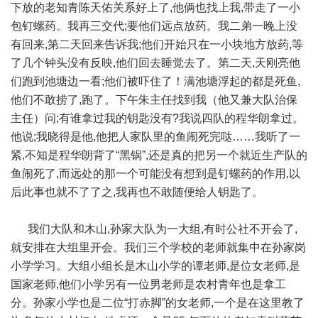
下放的老知青陈天佑关系好上了,他俩也找上我,带走了一小
包钉螺药。我再三交代;要他们远点放药。我二弟一晚上没
有回来,第二天回来告诉我;他们开始只在一小块地方放药,等
了几个钟头没有反映,他们回去睡觉去了。第二天,天刚亮他
们跑到池塘边一看;他们被吓住了！满池塘浮起的都是死鱼,
他们不敢捞了,跑了。下午朱主任找到我（他又兼大队治保
主任）问;有谁拿过我的钥匙没有?我说四队的程华朗拿过。
他说;我晓得是他,他把人家队里的鱼闹死完哒……我听了一
紧,不知是程华朗背了“黑锅”,还是真的把另一个就近生产队的
鱼闹死了,而远处的那一个可能没有想到是钉螺药的作用,以
后此事也就不了了之,我再也不敢随便给人钥匙了。
我们大队和木山,孙家大队为一大组,有时公社不开会了,
就安排在大组里开会。我们三个学校的老师就集中在孙家岗
小学学习。大组小组长是木山小学的谭老师,是位女老师,是
国家老师,他们小学另有一位男老师是农村青年也是拿工
分。孙家小学也是二位“打赤脚”的女老师,一个是在这里教了