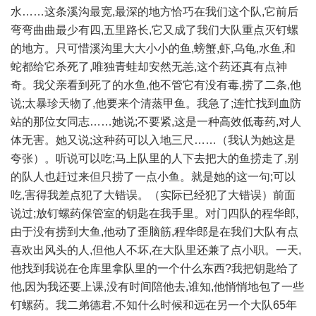
水……这条溪沟最宽,最深的地方恰巧在我们这个队,它前后
弯弯曲曲最少有四,五里路长,它又成了我们大队重点灭钉螺
的地方。只可惜溪沟里大大小小的鱼,螃蟹,虾,乌龟,水鱼,和
蛇都给它杀死了,唯独青蛙却安然无恙,这个药还真有点神
奇。我父亲看到死了的水鱼,他不管它有没有毒,捞了二条,他
说;太暴珍天物了,他要来个清蒸甲鱼。我急了;连忙找到血防
站的那位女同志……她说;不要紧,这是一种高效低毒药,对人
体无害。她又说;这种药可以入地三尺……（我认为她这是
夸张）。听说可以吃;马上队里的人下去把大的鱼捞走了,别
的队人也赶过来但只捞了一点小鱼。就是她的这一句;可以
吃,害得我差点犯了大错误。（实际已经犯了大错误）前面
说过;放钉螺药保管室的钥匙在我手里。对门四队的程华郎,
由于没有捞到大鱼,他动了歪脑筋,程华郎是在我们大队有点
喜欢出风头的人,但他人不坏,在大队里还兼了点小职。一天,
他找到我说在仓库里拿队里的一个什么东西?我把钥匙给了
他,因为我还要上课,没有时间陪他去,谁知,他悄悄地包了一些
钉螺药。我二弟德君,不知什么时候和远在另一个大队65年