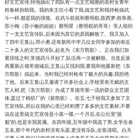
好文艺宣传,特地抽出了四队有一点文艺细胞的农村女青年
程春林协助我。我的朱主任小看了我,搞文艺和我持枪搞武
斗一样,都是我的强项。在武斗前就和蔡明权,陈西梦,程恭善,
苏小梅（苏小敏的姐姐）蔡明星（蔡明权的哥哥）等人组织
了一支文艺宣传队,后来因为其它的原因解散了。我又加入
了四中王复山,邓小勇,还有新民中学几位女同学参加的有近
二十多人的文艺宣传队,起名为《东方凯歌》。正在我们加
紧排练之时,常德武斗开始了,队伍再一次被解散。当造反派
再重新占领常德城后,王复山又找到我,要我和他重新把《东
方凯歌》搞起来。当时我已经对枪有了极大的兴趣,我拒绝
了他。后来王复山又邀请了许多社会上,学校里有天赋的文
艺人材,把《东方凯歌》办成了常德市第一流的群众文艺团
体,盖过了棉纺厂的《新凯歌》。在五.七干校我又参加了文
艺宣传队,所以在我的心里已经积攒了多多的文艺素材,不要
说在这里搞文艺宣传是小菜一碟,一个月后,在公社里“拔
魁”的,也是非我莫属。在四年级,五年级中我选了男,女学生各
五名,那个年代的农村没有乐器,更没有乐队,全靠清唱。白天