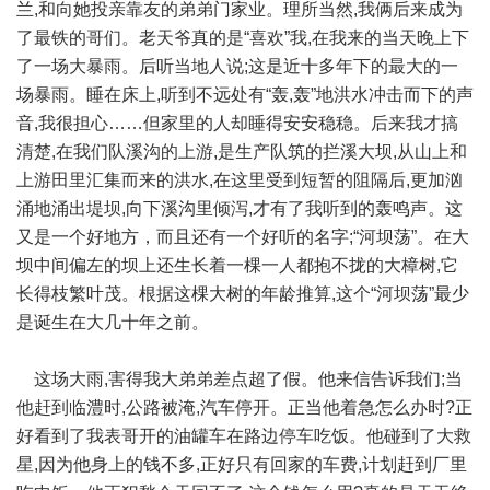
兰,和向她投亲靠友的弟弟门家业。理所当然,我俩后来成为
了最铁的哥们。老天爷真的是“喜欢”我,在我来的当天晚上下
了一场大暴雨。后听当地人说;这是近十多年下的最大的一
场暴雨。睡在床上,听到不远处有“轰,轰”地洪水冲击而下的声
音,我很担心……但家里的人却睡得安安稳稳。后来我才搞
清楚,在我们队溪沟的上游,是生产队筑的拦溪大坝,从山上和
上游田里汇集而来的洪水,在这里受到短暂的阻隔后,更加汹
涌地涌出堤坝,向下溪沟里倾泻,才有了我听到的轰鸣声。这
又是一个好地方，而且还有一个好听的名字;“河坝荡”。在大
坝中间偏左的坝上还生长着一棵一人都抱不拢的大樟树,它
长得枝繁叶茂。根据这棵大树的年龄推算,这个“河坝荡”最少
是诞生在大几十年之前。
这场大雨,害得我大弟弟差点超了假。他来信告诉我们;当
他赶到临澧时,公路被淹,汽车停开。正当他着急怎么办时?正
好看到了我表哥开的油罐车在路边停车吃饭。他碰到了大救
星,因为他身上的钱不多,正好只有回家的车费,计划赶到厂里