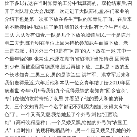
比下多1分,这在当时知青的工分中我算高的。双抢结束后,召
开了大队群众大会,我第一次走进了大队部礼堂,在门家业的
介绍下也是第一次和下放在各生产队的知青见了面。在后来
的不断接触中我认识了他们,我们这个大队有七个生产小队,
三队,六队没有知青,一队是几个下放的城镇居民,一个是陈丹
明二夫妻,陈丹明在单位上因为持枪参加武斗而被下放。老
王是右派，和另外三个也是有“问题”的人下放在一起,其中一
个最年轻的叫张常生,他原在湖南省招待所当招待员,因同情
刘少奇,而被退回常德原籍,随后再被下放。二队是下放的五
个长沙知青,二男三女,男的是陈兰生,洪堂军。洪堂军后来和
我们走得最近,六年后他和本队一位女青年结了婚,2010年因
病逝世,今年5月9号我们九个玩得最铁的老知青“回乡省亲”,
专门在他的坟前寄托了哀思,并看望了他的爱人和他的孙
女。三个女知青我一个名字都记不到,因为她们长得太有“特
色”了。一个又高又瘦,我给她起了个外号;叫她“江西晚
籼”（高杆晚稻品种）,一个又矮又黑,给她的外号为“农垦五
八”（当时推广的矮杆晚稻品种）,另一个是又矮又胖,她的外