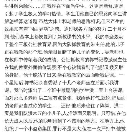
生讲解乘除法……而我座在下面当学生。这更是新鲜,更是
引起了学生极大的学习热情。学生用他自己的思路向学生讲
解怎样算这道题,虽然大体上和老师的思路相识,但它产生的
效果却有着“同曲异功”之感。通过我各方面的努力,二个月不
到,他们基本上都恢复到了新教课书的水平。我的事迹轰动
了整个三板公社教育界,因为大队抓教育的朱主任,他的儿子
正在我教的那个班,他亲眼目睹了他儿子的变化，吴老师也
在教师中传颂着我的成绩。公社抓教育的郭书记委派侯主任
在我的教室外面偷偷观察;不小心被我看到了他那又矮又胖
的身影。他干脆站了出来,坐在我教室的后面听我讲课。一
个星期后,郭书记亲自委派了十几个老师坐在后面听我讲
课。我当时派出了二个班中最聪明的学生洪二宝上台讲课,
面对那么多老师,洪二宝有点紧张。我给他打气,就说;把后面
的老师都当成你的学生……还好,他后来稳住了阵脚。洪二
宝是我们队洪木匠的小儿子,人,活泼而又聪明。只可惜,在他
长大成人以后,他的聪明用到了不该用的地方。在地方上,他
组织了一个小盗窃集团,罪行不是太大,但在一次严打中,他被