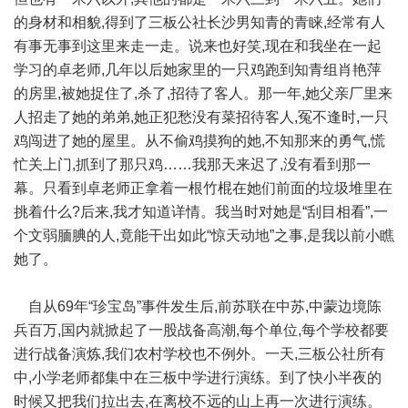
的身材和相貌,得到了三板公社长沙男知青的青睐,经常有人
有事无事到这里来走一走。说来也好笑,现在和我坐在一起
学习的卓老师,几年以后她家里的一只鸡跑到知青组肖艳萍
的房里,被她捉住了,杀了,招待了客人。那一年,她父亲厂里来
人招走了她的弟弟,她正犯愁没有菜招待客人,冤不逢时,一只
鸡闯进了她的屋里。从不偷鸡摸狗的她,不知那来的勇气,慌
忙关上门,抓到了那只鸡……我那天来迟了,没有看到那一
幕。只看到卓老师正拿着一根竹棍在她们前面的垃圾堆里在
挑着什么?后来,我才知道详情。我当时对她是“刮目相看”,一
个文弱腼腆的人,竟能干出如此“惊天动地”之事,是我以前小瞧
她了。
自从69年“珍宝岛”事件发生后,前苏联在中苏,中蒙边境陈
兵百万,国内就掀起了一股战备高潮,每个单位,每个学校都要
进行战备演炼,我们农村学校也不例外。一天,三板公社所有
中,小学老师都集中在三板中学进行演练。到了快小半夜的
时候又把我们拉出去,在离校不远的山上再一次进行演练。