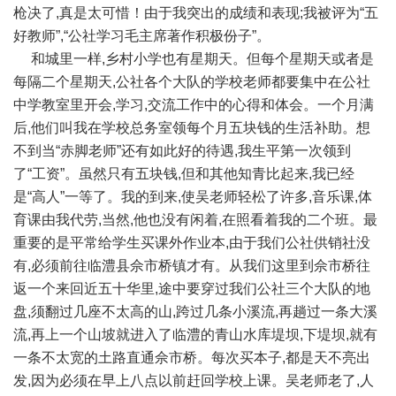
枪决了,真是太可惜！由于我突出的成绩和表现;我被评为“五
好教师”,“公社学习毛主席著作积极份子”。
和城里一样,乡村小学也有星期天。但每个星期天或者是
每隔二个星期天,公社各个大队的学校老师都要集中在公社
中学教室里开会,学习,交流工作中的心得和体会。一个月满
后,他们叫我在学校总务室领每个月五块钱的生活补助。想
不到当“赤脚老师”还有如此好的待遇,我生平第一次领到
了“工资”。虽然只有五块钱,但和其他知青比起来,我已经
是“高人”一等了。我的到来,使吴老师轻松了许多,音乐课,体
育课由我代劳,当然,他也没有闲着,在照看着我的二个班。最
重要的是平常给学生买课外作业本,由于我们公社供销社没
有,必须前往临澧县佘市桥镇才有。从我们这里到佘市桥往
返一个来回近五十华里,途中要穿过我们公社三个大队的地
盘,须翻过几座不太高的山,跨过几条小溪流,再趟过一条大溪
流,再上一个山坡就进入了临澧的青山水库堤坝,下堤坝,就有
一条不太宽的土路直通佘市桥。每次买本子,都是天不亮出
发,因为必须在早上八点以前赶回学校上课。吴老师老了,人