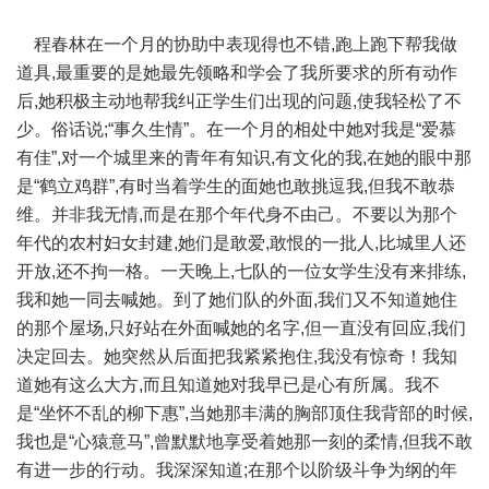
程春林在一个月的协助中表现得也不错,跑上跑下帮我做
道具,最重要的是她最先领略和学会了我所要求的所有动作
后,她积极主动地帮我纠正学生们出现的问题,使我轻松了不
少。俗话说;“事久生情”。在一个月的相处中她对我是“爱慕
有佳”,对一个城里来的青年有知识,有文化的我,在她的眼中那
是“鹤立鸡群”,有时当着学生的面她也敢挑逗我,但我不敢恭
维。并非我无情,而是在那个年代身不由己。不要以为那个
年代的农村妇女封建,她们是敢爱,敢恨的一批人,比城里人还
开放,还不拘一格。一天晚上,七队的一位女学生没有来排练,
我和她一同去喊她。到了她们队的外面,我们又不知道她住
的那个屋场,只好站在外面喊她的名字,但一直没有回应,我们
决定回去。她突然从后面把我紧紧抱住,我没有惊奇！我知
道她有这么大方,而且知道她对我早已是心有所属。我不
是“坐怀不乱的柳下惠”,当她那丰满的胸部顶住我背部的时候,
我也是“心猿意马”,曾默默地享受着她那一刻的柔情,但我不敢
有进一步的行动。我深深知道;在那个以阶级斗争为纲的年