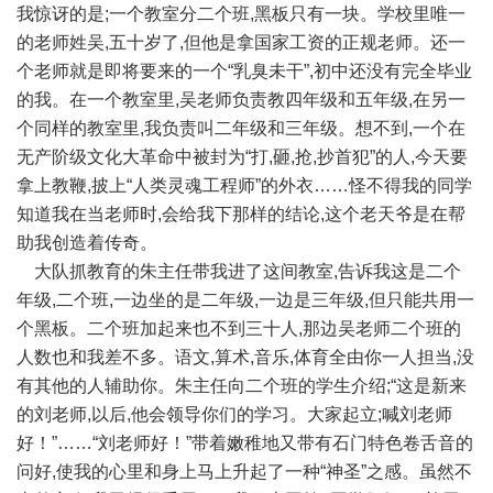
我惊讶的是;一个教室分二个班,黑板只有一块。学校里唯一
的老师姓吴,五十岁了,但他是拿国家工资的正规老师。还一
个老师就是即将要来的一个“乳臭未干”,初中还没有完全毕业
的我。在一个教室里,吴老师负责教四年级和五年级,在另一
个同样的教室里,我负责叫二年级和三年级。想不到,一个在
无产阶级文化大革命中被封为“打,砸,抢,抄首犯”的人,今天要
拿上教鞭,披上“人类灵魂工程师”的外衣……怪不得我的同学
知道我在当老师时,会给我下那样的结论,这个老天爷是在帮
助我创造着传奇。
大队抓教育的朱主任带我进了这间教室,告诉我这是二个
年级,二个班,一边坐的是二年级,一边是三年级,但只能共用一
个黑板。二个班加起来也不到三十人,那边吴老师二个班的
人数也和我差不多。语文,算术,音乐,体育全由你一人担当,没
有其他的人辅助你。朱主任向二个班的学生介绍;“这是新来
的刘老师,以后,他会领导你们的学习。大家起立;喊刘老师
好！”……“刘老师好！”带着嫩稚地又带有石门特色卷舌音的
问好,使我的心里和身上马上升起了一种“神圣”之感。虽然不