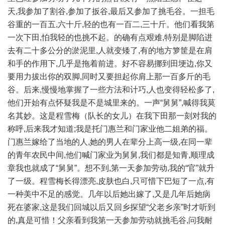
天,我参加了割谷,参加了扳谷,最后又参加了挑毛谷。一担毛
谷重的一百五,六十斤,轻的也有一百二,三十斤。他们看我第
一次下田,怕我轻的也挑不起。的确有点艰难,特别是脚陷进
去有二十多公分的淤泥里,人就变矮了,有的地方箩筐是在肩
和手的作用下,几乎是拖着前进。好不容易挪到田埂边,你又
要用力拔出你的双脚,同时又要担起你肩上那一百多斤的毛
谷。后来,慢慢地掌握了一些方法和计巧,人也变得轻松多了,
他们开始有点怀疑我是不是城里来的。一声“舅舅”,喊得我莫
名其妙。这是程雪梅（队长的女儿）在我下田那一刻对我的
称呼,后来我才知道;我是托门惠兰和门家业他二姐弟的福。
门惠兰嫁给了当地的人,她的男人在辈分上高一级,在同一辈
的青年农民中间,他们喊门家业为舅舅,我们都是知青,顺理成
章我也就成了“舅舅”。想不到,第一天参加劳动,我的“官”就升
了一级。程雪梅长得漂亮,皮肤也白,只可惜下巴短了一点,有
一种美中不足的感觉。几年以后她出嫁了,又是几年后她病
死在婆家,这是我们回城以后又回乡探望“父老乡亲”时才听到
的,真是可惜！父亲看到我第一天参加劳动就挑毛谷,问我耐