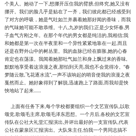
个美人。她动了一下,想挪开压住我的臂膀,但终究,她又没有
挪开。我们的脸几乎是贴在了一齐，我们彼此都已经感受到
了对方的呼吸，她是气吐如兰并裹着她那好闻的香味，而我
的气味她可能不敢恭维。十八,九岁的我们;正是少女怀春,男
子血气方刚之年。在那个年代的男女都是纯洁的,我相信;我
和她都是第一次在半夜里和一个异性紧紧地靠在一起,而且
还是在野外山中的树丛里。我的血脉已经在膨胀,她的心春
肯定也在荡漾。我闻着她那吐气如兰和身上飘过来的香味,
默默地享受着这浪漫之夜,那怕到天亮,我也不会觉得冷。“春
梦随云散,飞花逐水流”,一声不该响起的哨音使我的浪漫之夜
戛然而止。她好象得到了解脱,迅速跑上了路面,而我却是怏
怏地站了起来......
上面有任务下来,每个学校都要组织一个文艺宣传队,以歌
颂党,歌颂毛主席,歌颂毛泽东思想。一个月后,各校的文艺宣
传队在公社大礼堂汇报演出,并评出最好的一支宣传队,代表
公社在蒙泉区汇报演出。大队朱主任,怕我一个男同志搞不