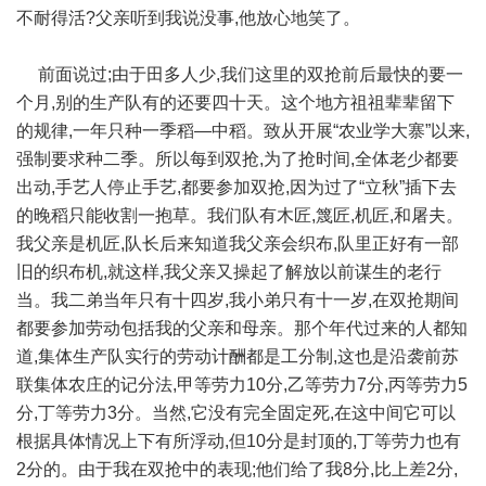
不耐得活?父亲听到我说没事,他放心地笑了。
前面说过;由于田多人少,我们这里的双抢前后最快的要一
个月,别的生产队有的还要四十天。这个地方祖祖辈辈留下
的规律,一年只种一季稻—中稻。致从开展“农业学大寨”以来,
强制要求种二季。所以每到双抢,为了抢时间,全体老少都要
出动,手艺人停止手艺,都要参加双抢,因为过了“立秋”插下去
的晚稻只能收割一抱草。我们队有木匠,篾匠,机匠,和屠夫。
我父亲是机匠,队长后来知道我父亲会织布,队里正好有一部
旧的织布机,就这样,我父亲又操起了解放以前谋生的老行
当。我二弟当年只有十四岁,我小弟只有十一岁,在双抢期间
都要参加劳动包括我的父亲和母亲。那个年代过来的人都知
道,集体生产队实行的劳动计酬都是工分制,这也是沿袭前苏
联集体农庄的记分法,甲等劳力10分,乙等劳力7分,丙等劳力5
分,丁等劳力3分。当然,它没有完全固定死,在这中间它可以
根据具体情况上下有所浮动,但10分是封顶的,丁等劳力也有
2分的。由于我在双抢中的表现;他们给了我8分,比上差2分,