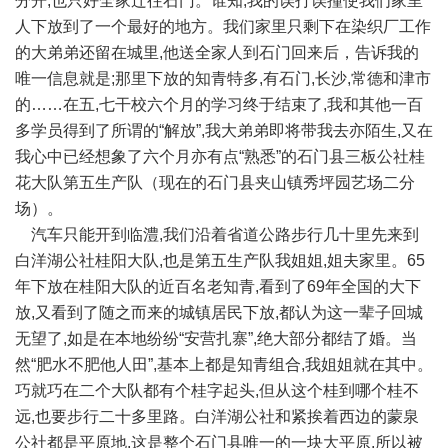
分开,也只好全家迁往石门。谁知,我的误打误撞使我们家里
人下放到了一个最好的地方。我们家里只剩下在染织厂工作
的大弟弟还留在城里,他送全家人到石门回来后，告诉我的
唯一信息就是;那里下放的知青特多,有石门,长沙,常德和津市
的……在五,七干校六个月的学习终于结束了,我和其他一百
多学员得到了所谓的“解放”,我大弟弟即将带我去亦陌生,又在
我心中已经想象了六个月亦有点“熟悉”的石门县三板公社桂
花大队第五生产队（现在的石门县夹山镇秀坪园艺场二分
场）。
汽车只能开到临澧,我们沿着省道公路步行几十里先来到
白洋湖公社桂阳大队,也是第五生产队我姐姐,姐夫家里。65
年下放在桂阳大队的近百名老知青,看到了69年全国的大下
放,又看到了随之而来的城镇居民下放,都认为这一辈子回城
无望了,如是在本地纷纷“安营扎寨”,绝大部分都结了婚。当
然“肥水不肥他人田”,基本上都是知青组合,我姐姐就在其中。
巧就巧在二个大队都有个桂字起头,但从这个桂到哪个桂不
远,也要步行二十多里路。白洋湖公社和紧挨着西边的蒙泉
公社都是平原地,这是整个石门县唯一的一块大平原,所以被