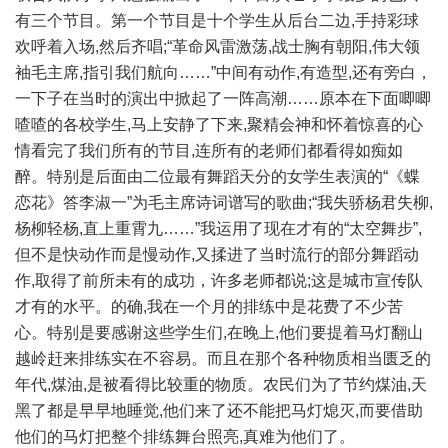
有三个节目。第一个节目是十个学生从后台二边,手持彩球
欢呼着入场,然后齐唱;“革命风雷激荡,战士胸有朝阳,伟大领
袖毛主席,指引我们航向……”中间有动作,有造型,还有旁白，
一下子在当时的演出中掀起了一阵高潮……原本在下面唧唧
喳喳的各校学生,马上安静了下来,聚精会神和怀着惊喜的心
情看完了我们所有的节目,连所有的老师们都看得如痴如
醉。特别是后面由二位最有舞蹈天分的女学生表演的“《蝶
恋花》答李淑一”为毛主席诗词谱写的歌曲;“我失骄杨君失柳,
杨柳轻杨,直上重霄九……”我运用了现在才有的“太空舞步”,
但不是快动作而是慢动作,又揉进了当时流行的部分舞蹈动
作,取得了前所未有的成功，许多老师都说;这是城市宣传队
才有的水平。的确,我在一个月的排练中是花费了不少苦
心。特别是要感谢这些学生们,在晚上,他们要提着马灯翻山
越岭赶来排练实在不容易。而且在那个各种物质相当匮乏的
年代,煤油,是被看得比较重的物质。农民们为了节约煤油,天
黑了都是早早地睡觉,他们来了还不能把马灯熄灭,而要借助
他们的马灯把整个排练舞台照亮,真难为他们了。