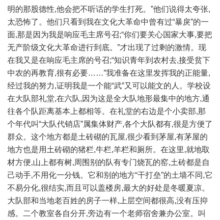
明的那股德性,他会把不听话的学生打死。”他们说得太夸张,
太恐怖了。他们只看到我在文化大革命中曾有过“暴戾”的一
面,那是因为我是响应毛主席号召;“你们要关心国家大事,要把
无产阶级文化大革命进行到底。”才出现了过剩的激情。现
在我又是在响应毛主席的号召;“知识青年到农村去,接受贫下
中农的再教育,很有必要……”我准备在这里发挥我的正能量,
经过我的努力,证明我是一个能“武”又可以能文的人。学校设
在大队部礼堂,在六队,因为这是全大队地形最集中的地方,通
往各个队距离基本上都相等。在礼堂的右边是个小卖部,那
个年代叫“大队代销店”属集体财产,各个大队都有,很是方便了
群众。这个地方都是土砖砌的瓦屋,很少看到茅屋,有茅屋的
地方也是用土砖砌的猪栏,牛栏,羊栏和厕所。在这里,就地取
材方便,山上都有树,周围别的队有专门烧瓦的窑,土砖都是自
己动手,不用化一分钱。它和别的地方“干打垒”的土墙不同,它
不易分化,很结实,而且可以盖楼房,最大的好处是冬暖夏凉。
大队部和当地老百姓的房子一样,上层空间都很高,没有压抑
感。二个教室各自分开,旁边有一个老师宿舍兼办公室。叫