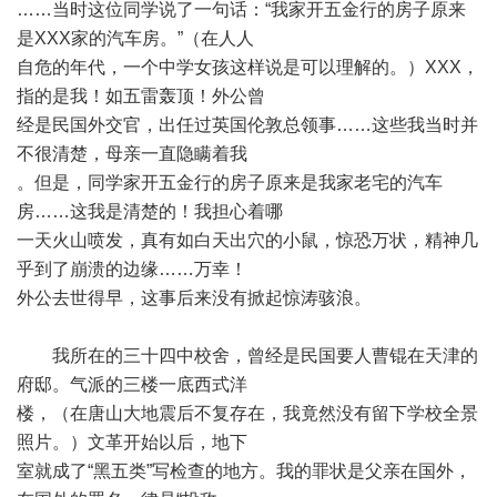
……当时这位同学说了一句话：“我家开五金行的房子原来
是XXX家的汽车房。”（在人人
自危的年代，一个中学女孩这样说是可以理解的。）XXX，
指的是我！如五雷轰顶！外公曾
经是民国外交官，出任过英国伦敦总领事……这些我当时并
不很清楚，母亲一直隐瞒着我
。但是，同学家开五金行的房子原来是我家老宅的汽车
房……这我是清楚的！我担心着哪
一天火山喷发，真有如白天出穴的小鼠，惊恐万状，精神几
乎到了崩溃的边缘……万幸！
外公去世得早，这事后来没有掀起惊涛骇浪。
我所在的三十四中校舍，曾经是民国要人曹锟在天津的
府邸。气派的三楼一底西式洋
楼，（在唐山大地震后不复存在，我竟然没有留下学校全景
照片。）文革开始以后，地下
室就成了“黑五类”写检查的地方。我的罪状是父亲在国外，