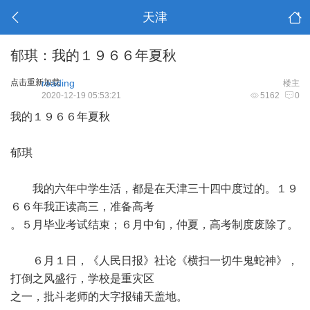
天津
郁琪：我的１９６６年夏秋
点击重新加载
reading
楼主
2020-12-19 05:53:21
5162
0
我的１９６６年夏秋
郁琪
我的六年中学生活，都是在天津三十四中度过的。１９
６６年我正读高三，准备高考
。５月毕业考试结束；６月中旬，仲夏，高考制度废除了。
６月１日，《人民日报》社论《横扫一切牛鬼蛇神》，
打倒之风盛行，学校是重灾区
之一，批斗老师的大字报铺天盖地。