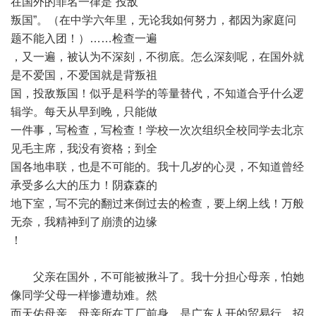
在国外的罪名一律是“投敌
叛国”。（在中学六年里，无论我如何努力，都因为家庭问
题不能入团！）……检查一遍
，又一遍，被认为不深刻，不彻底。怎么深刻呢，在国外就
是不爱国，不爱国就是背叛祖
国，投敌叛国！似乎是科学的等量替代，不知道合乎什么逻
辑学。每天从早到晚，只能做
一件事，写检查，写检查！学校一次次组织全校同学去北京
见毛主席，我没有资格；到全
国各地串联，也是不可能的。我十几岁的心灵，不知道曾经
承受多么大的压力！阴森森的
地下室，写不完的翻过来倒过去的检查，要上纲上线！万般
无奈，我精神到了崩溃的边缘
！
父亲在国外，不可能被揪斗了。我十分担心母亲，怕她
像同学父母一样惨遭劫难。然
而天佑母亲。母亲所在工厂前身，是广东人开的贸易行，招