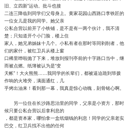
旧、立四新”运动。批斗也接
二连三降临到同学们父母身上。黄家花园山西路口李铁匠的
一位女儿是我的同学。她父亲
公私合营以前开了小铁铺，是不是有一两个伙计，我不清
楚；只知道开个小门脸，楼上住
家人，她兄弟姊妹十几个。小私有者在那时等同剥削者，他
们的家什，被红卫兵从楼上窗
口稀里哗啦抛了下来，堆放到报刊亭前的十字路口当中，继
而被点燃。纸簿被认为是“变
天帐”！大火熊熊……我同学的长辈们，都被逼迫跪到筚拨
作响的火堆旁，满面通红，几
乎烤出油来！看到那一幕，我真是惊心动魄，刻骨铭心啊。
另一位住在长沙路思治里的同学，父亲是小资方，那时
候只要公私合营以后拿利息的
，都是资本家，哪怕拿一盒纸烟钱的利息！同学的父亲老实
巴交，红卫兵找不出他的任何