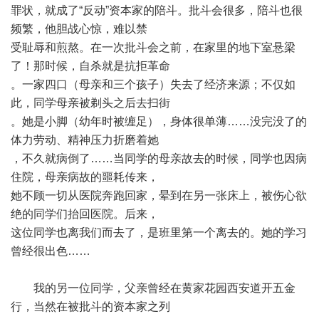
罪状，就成了“反动”资本家的陪斗。批斗会很多，陪斗也很
频繁，他胆战心惊，难以禁
受耻辱和煎熬。在一次批斗会之前，在家里的地下室悬梁
了！那时候，自杀就是抗拒革命
。一家四口（母亲和三个孩子）失去了经济来源；不仅如
此，同学母亲被剃头之后去扫街
。她是小脚（幼年时被缠足），身体很单薄……没完没了的
体力劳动、精神压力折磨着她
，不久就病倒了……当同学的母亲故去的时候，同学也因病
住院，母亲病故的噩耗传来，
她不顾一切从医院奔跑回家，晕到在另一张床上，被伤心欲
绝的同学们抬回医院。后来，
这位同学也离我们而去了，是班里第一个离去的。她的学习
曾经很出色……
我的另一位同学，父亲曾经在黄家花园西安道开五金
行，当然在被批斗的资本家之列