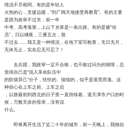
情况不尽相同。有的是年轻人
火热的心，支援边疆，“到广阔天地接受再教育”。有的主要
是因为政审不过关，前一年
中考、高考落第，上山下乡算是一条出路。有的是被“动
员”，日以继夜，三番五次，熬
不过去……我又是一种情况，在地下室写检查，无日无月，
无休无止，实在忍无可忍了！
去兵团，我政审一定不合格，也不敢过问办的细情，总
觉得自己是“混入革命队伍中
的阶级异己”分子，怯怯的、惴惴的，似乎是落荒而逃。这
种担心在上车之前、上车之后
，以致最初到西北的日子里一直持续着。退天津市户口的时
候，万般无奈的母亲，没有说
什么。
即将离开生活了近二十年的城市，前一天晚上，我独自