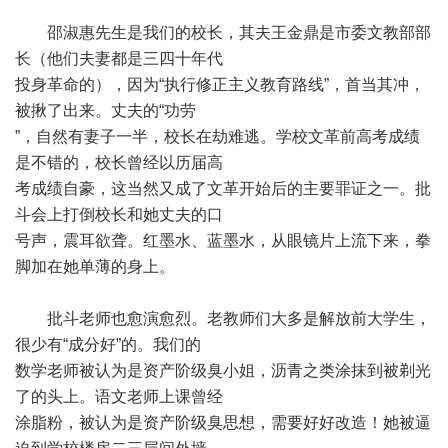
邵淑惠先生是我们的校长，其夫王金鼎是市委文教部部
长（他们夫妻都是三四十年代
投身革命的），因为“执行修正主义教育路线”，首当其冲，
被揪了出来。丈夫的“功劳
”，自然有妻子一半，校长在劫难逃。学校文革前高考成绩
是不错的，校长曾经以历届高
考成绩自豪，这当然又成了文革开始后的主要罪证之一。批
斗会上打倒校长和她丈夫的口
号声，震耳欲聋。红墨水、蓝墨水，从眼镜片上流下来，拳
脚加在她单薄的身上。
批斗老师也愈演愈烈。老教师们大多是解放前大学生，
很少有“成分好”的。我们的
数学老师被认为是资产阶级臭小姐，沥青之类涂抹到被剃光
了的头上。语文老师上课曾经
涂脂粉，被认为是资产阶级臭思想，需要好好改造！她被逼