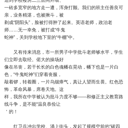
迫到学校楼房二三层间外墙、
一砖多宽窄的地方走一遭，浑身打颤。我们的班主任善良可
亲，业务精湛，也被揪斗，被
剃成“阴阳头”，脸被打得肿了起来。英语老师，政治老
师……无一幸免，被打成“牛鬼
蛇神”，关到学校地下室的“牛棚”中。
又有传来消息，市一所男子中学批斗老师够水平，学生
们立即去取经。偌大的操场好
像在吊丧，若干长长的白色魂幡在晃动，幡下也是一片白
色，“牛鬼蛇神”们穿着丧服，
敲着锣，转着圈，一片乌烟瘴气，真让人望而生畏。红色恐
怖，革命风暴，席卷天地。这
样，我所在中学被认为批斗力度不够——和修正主义教育路
线斗争，是不能“温良恭俭让
＇的！
红卫兵冲出学校、涌上街头，发起了规模空前的“破四