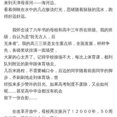
来到天津母亲河——海河边。
看着倒映在水中的几点惨淡灯光，思绪随着脉脉的流水，跑
得好远好远。
我怀念读了六年书的母校和高中三年所在班级。我的班
级，自认为是“前无古人，后
无来者”。我的高三三班是女生重点班，全面发展，样样争
先，各级奖状挂满一面墙壁，
大家的心太齐了。记得学校操场不大，每次上体育课，都列
队到附近的新华路体育场去。
几百米路程，不需要喊口令，后边的同学随着前面同学的脚
步，齐刷刷地走到体育场，曾
经投来多少赞许的目光。如果高考制度不废除，又会如何
呢……甚至高中毕业都没有机会
留下一张合影……
在改革开放中，母校再次振兴了！２０００年，５０周