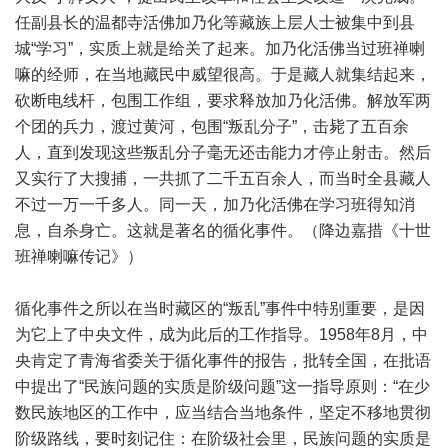
任副县长的温都寺活佛加乃化等藏族上层人士被集中到县
城“学习”，实质上就是给关了起来。加乃化活佛当过班禅喇
嘛的经师，在当地藏民中威望很高。于是藏人就集结起来，
砍断电线杆，包围工作组，要求释放加乃化活佛。解放军两
个团的兵力，渡过黄河，包围“叛乱分子”，击毙了五百余
人，直到发现这些叛乱分子毫无还击能力才停止射击。然后
又实行了大搜捕，一共抓了二千五百余人，而当时全县藏人
不过一万一千多人。同一天，加乃化活佛在学习班得知消
息，自杀身亡。这就是著名的循化事件。（降边嘉措《十世
班禅喇嘛传记》）
循化事件之所以在当时藏区的“叛乱”事件中特别重要，是因
为它上了中央文件，成为此后的工作指导。1958年8月，中
央肯定了青海省委关于循化事件的报告，批转全国，在批语
中提出了“民族问题的实质是阶级问题”这一指导原则：“在少
数民族地区的工作中，应当结合当地条件，坚定不移地贯彻
阶级路线，要时刻记住：在阶级社会里，民族问题的实质是