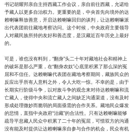
书记胡耀邦亲自主持西藏工作会议，亲自前往西藏，允诺给
予藏人以更多自治权力。更重要的是，中央首先向境外的达
赖喇嘛释放善意，开启达赖喇嘛回归的谈判，让达赖喇嘛派
出代表团前往藏地考察访问。这个时候，中央政府主要领导
人对藏民族所持的友好和善态度，是汉藏近百年历史上最好
的。
可是，谁也没有料到，“翻身”头二十年对藏地社会和精神上
的破坏是那么严重，在“翻身农奴”心底里积累了那么深的冤
屈和不信任。达赖喇嘛代表团在藏地考察期间，藏族民众的
反应出乎所有人意料之外，令人大吃一惊。不幸的是，由于
长期实行阶级斗争，以对敌斗争的观念来对待达赖喇嘛和流
亡藏人，使得中央和流亡藏人之间缺乏沟通渠道，没有及时
形成处理微妙而脆弱的局面亟需的合作关系。藏地民众爆发
的悲情，直指中央政府“治藏”的合法性。只有达赖喇嘛能够
疏导平息藏人民众中积累了二十年的冤屈，可惜双方的沟通
没有能及时提供让达赖喇嘛亲自参与合作的机会，民众有机