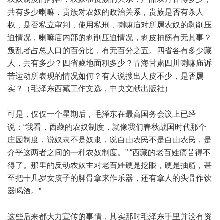
共有多少喇嘛，贵族对农奴的政治关系，贵族是否有杀人
权，是否私立审判，使用私刑，喇嘛庙对所属农奴的剥削压
迫情况，喇嘛庙内部的剥削压迫情况，剥皮抽筋有无其事？
叛乱者占总人口的百分比，有无百分之五。四省各有多少藏
人，共有多少？四省藏地面积多少？青海甘肃四川喇嘛庙诉
苦运动所表现的情况如何？有人说搜出人皮不少，是否属
实？（毛泽东西藏工作文选，中央文献出版社）
可是，仅仅一个星期后，毛泽东在最高国务会议上已经
说：“我看，西藏的农奴制度，就像我们春秋战国时代那个
庄园制度，说奴隶不是奴隶，说自由农民不是自由农民，是
介乎这两者之间的一种农奴制度。” “西藏的老百姓痛苦得不
得了。那里的反动农奴主对老百姓硬是挖眼，硬是抽筋，甚
至把十几岁女孩子的脚骨拿来作乐器，还有拿人的头骨作饮
器喝酒。”
这些后来都大力宣传的事情，其实那时毛泽东手里并没有资