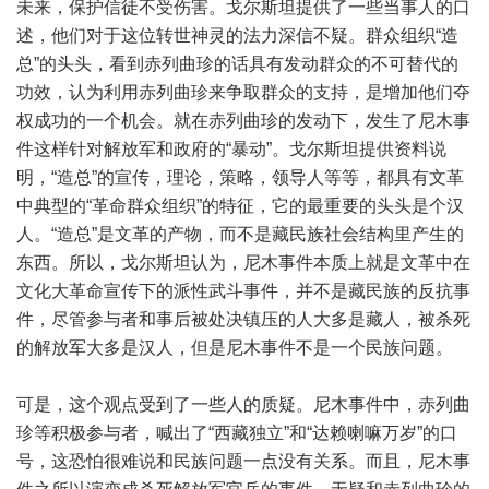
未来，保护信徒不受伤害。戈尔斯坦提供了一些当事人的口
述，他们对于这位转世神灵的法力深信不疑。群众组织“造
总”的头头，看到赤列曲珍的话具有发动群众的不可替代的
功效，认为利用赤列曲珍来争取群众的支持，是增加他们夺
权成功的一个机会。就在赤列曲珍的发动下，发生了尼木事
件这样针对解放军和政府的“暴动”。戈尔斯坦提供资料说
明，“造总”的宣传，理论，策略，领导人等等，都具有文革
中典型的“革命群众组织”的特征，它的最重要的头头是个汉
人。“造总”是文革的产物，而不是藏民族社会结构里产生的
东西。所以，戈尔斯坦认为，尼木事件本质上就是文革中在
文化大革命宣传下的派性武斗事件，并不是藏民族的反抗事
件，尽管参与者和事后被处决镇压的人大多是藏人，被杀死
的解放军大多是汉人，但是尼木事件不是一个民族问题。
可是，这个观点受到了一些人的质疑。尼木事件中，赤列曲
珍等积极参与者，喊出了“西藏独立”和“达赖喇嘛万岁”的口
号，这恐怕很难说和民族问题一点没有关系。而且，尼木事