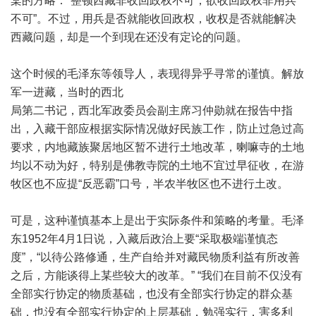
棠的方略：“整顿西藏非收回政权不可，欲收回政权非用兵
不可”。不过，用兵是否就能收回政权，收权是否就能解决
西藏问题，却是一个到现在还没有定论的问题。
这个时候的毛泽东等领导人，表现得异乎寻常的谨慎。解放
军一进藏，当时的西北
局第二书记，西北军政委员会副主席习仲勋就在报告中指
出，入藏干部应根据实际情况做好民族工作，防止过急过高
要求，内地藏族聚居地区暂不进行土地改革，喇嘛寺的土地
均以不动为好，特别是佛教寺院的土地不宜过早征收，在游
牧区也不应提“反恶霸”口号，半农半牧区也不进行土改。
可是，这种谨慎基本上是出于实际条件和策略的考量。毛泽
东1952年4月1日说，入藏后政治上要“采取极端谨慎态
度”，“以待公路修通，生产自给并对藏民物质利益有所改善
之后，方能谈得上某些较大的改革。” “我们在目前不仅没有
全部实行协定的物质基础，也没有全部实行协定的群众基
础，也没有全部实行协定的上层基础，勉强实行，害多利