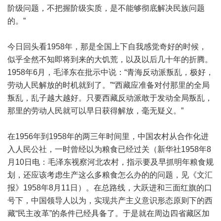
阶级问题，不把握阶级实质，是不能够彻底解决民族问题
的。”
今日回头看1958年，那是全国上下自我感觉奇好的时候，
似乎全然不知即将到来的大饥荒，以及以后几十年的折腾。
1958年6月，毛泽东在批示中说：“青海反动派叛乱，极好，
劳动人民解放的时机就到了。”“西藏应准备对付那里的全局
叛乱，乱子越大越好。只要西藏反动派敢于发动全局叛乱，
那里的劳动人民就可以早日获得解放，毫无疑义。”
在1956年到1958年的两三年时间里，中国农村从合作化进
入人民公社，一时曾经以为粮食已经过关（新华社1958年8
月10日电：毛泽东视察河北农村，指示要及早抓明年粮食规
划，还应该考虑生产这么多粮食怎么办的的问题，见《文汇
报》1958年8月11日）。在总路线，大跃进和三面红旗的口
号下，中国领导人以为，实现共产主义意识形态原则下的西
藏“民主改革”的条件已经具备了。于是就在周边四省藏区加