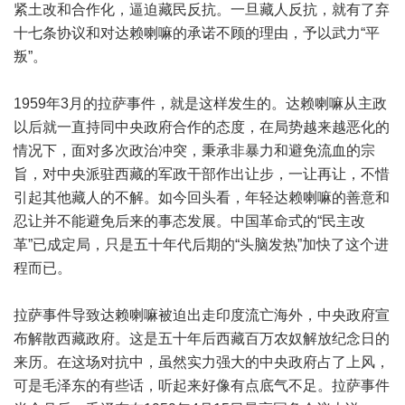
紧土改和合作化，逼迫藏民反抗。一旦藏人反抗，就有了弃
十七条协议和对达赖喇嘛的承诺不顾的理由，予以武力“平
叛”。
1959年3月的拉萨事件，就是这样发生的。达赖喇嘛从主政
以后就一直持同中央政府合作的态度，在局势越来越恶化的
情况下，面对多次政治冲突，秉承非暴力和避免流血的宗
旨，对中央派驻西藏的军政干部作出让步，一让再让，不惜
引起其他藏人的不解。如今回头看，年轻达赖喇嘛的善意和
忍让并不能避免后来的事态发展。中国革命式的“民主改
革”已成定局，只是五十年代后期的“头脑发热”加快了这个进
程而已。
拉萨事件导致达赖喇嘛被迫出走印度流亡海外，中央政府宣
布解散西藏政府。这是五十年后西藏百万农奴解放纪念日的
来历。在这场对抗中，虽然实力强大的中央政府占了上风，
可是毛泽东的有些话，听起来好像有点底气不足。拉萨事件