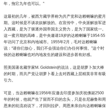
年，拖它九年也可以。”
这最初的几年，被西方藏学界称为共产党和达赖喇嘛的蜜月
期。这时候是不谈农奴解放的。在宣传中，中央派解放军进
入西藏，是为了驱逐外国帝国主义势力，是为了国家统一。
这一蜜月期的高峰，是中央邀请19岁的达赖喇嘛于1954-55
年访问了北京和内地城市。1955年2月，毛对达赖喇嘛
说：“请你们放心，我们不会强迫你们办任何事情。”这个时
候的达赖喇嘛也对内地发生的建设和进步甚有好感。
照美国著名藏学家M. Goldstein的说法，这是胡萝卜加大棒
的时期，而共产党让胡萝卜看上去对西藏上层精英非常有吸
引力。
可是，当达赖喇嘛在1956年应邀去印度参加庆祝佛诞2500
年的时候，他就产生了留而不归的念头，只是在尼赫鲁和周
恩来的轮流劝说下，才回到拉萨。周恩来亲自向达赖喇嘛保