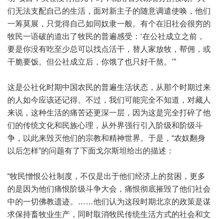
们无法支配自己的生活，面对新主子的随意调遣使唤，他们
一筹莫展，只觉得自己如同奴隶一般。有个在旧社会很穷的
牧民一语破的道出了牧民的普遍感受：‘在公社成立之前，
要是你没有吃至少总可以找点活干，替人家放牧，帮佣，或
干脆要饭。但公社成立后，你饿了也只好干熬。’”
这是公社化时期中国农民的普遍生活状态，从那个时期过来
的人如今应该还记得。不过，我们可能完全不知道，对藏人
来说，这种生活的痛苦还更深一层，因为这是完全打碎了他
们的传统文化和民族心理，从外界强行引入阶级和阶级斗
争，以此来毁灭他们的宗教和精神世界。于是，“农奴翻身
以后怎样”的问题有了下面戈尔斯坦给出的描述：
“牧民憎恨公社制度，不仅是出于他们经济上的贫困，更多
的是因为他们痛恨阶级斗争大会，痛恨彻底摧毁了他们社会
中的一切佛教遗迹。……他们认为这段时期北京的政策是谋
求保持畜牧业生产，同时取消牧民传统生活方式的社会和文