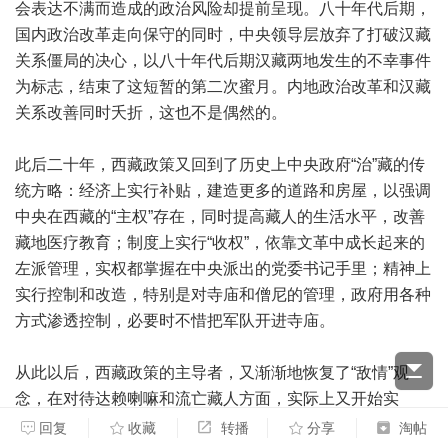
会表达不满而造成的政治风险却提前呈现。八十年代后期，
国内政治改革走向保守的同时，中央领导层放弃了打破汉藏
关系僵局的决心，以八十年代后期汉藏两地发生的不幸事件
为标志，结束了这短暂的第二次蜜月。内地政治改革和汉藏
关系改善同时夭折，这也不是偶然的。
此后二十年，西藏政策又回到了历史上中央政府“治”藏的传
统方略：经济上实行补贴，建造更多的道路和房屋，以强调
中央在西藏的“主权”存在，同时提高藏人的生活水平，改善
藏地医疗教育；制度上实行“收权”，依靠文革中成长起来的
左派管理，实权都掌握在中央派出的党委书记手里；精神上
实行控制和改造，特别是对寺庙和僧尼的管理，政府用各种
方式渗透控制，必要时不惜把军队开进寺庙。
从此以后，西藏政策的主导者，又渐渐地恢复了“敌情”观
念，在对待达赖喇嘛和流亡藏人方面，实际上又开始实
行“民族问题的实质是阶级问题”的指导思想，特别是在对国
回复
收藏
转播
分享
淘帖