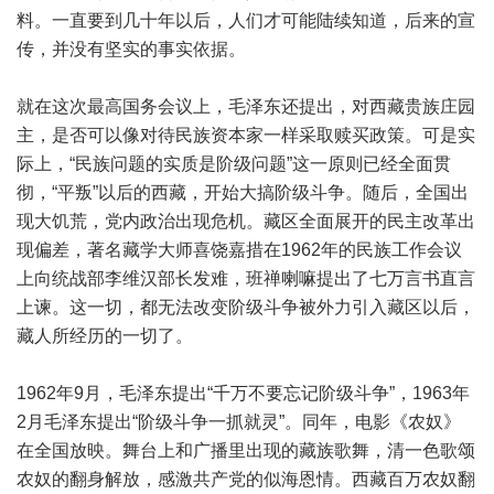
料。一直要到几十年以后，人们才可能陆续知道，后来的宣
传，并没有坚实的事实依据。
就在这次最高国务会议上，毛泽东还提出，对西藏贵族庄园
主，是否可以像对待民族资本家一样采取赎买政策。可是实
际上，“民族问题的实质是阶级问题”这一原则已经全面贯
彻，“平叛”以后的西藏，开始大搞阶级斗争。随后，全国出
现大饥荒，党内政治出现危机。藏区全面展开的民主改革出
现偏差，著名藏学大师喜饶嘉措在1962年的民族工作会议
上向统战部李维汉部长发难，班禅喇嘛提出了七万言书直言
上谏。这一切，都无法改变阶级斗争被外力引入藏区以后，
藏人所经历的一切了。
1962年9月，毛泽东提出“千万不要忘记阶级斗争”，1963年
2月毛泽东提出“阶级斗争一抓就灵”。同年，电影《农奴》
在全国放映。舞台上和广播里出现的藏族歌舞，清一色歌颂
农奴的翻身解放，感激共产党的似海恩情。西藏百万农奴翻