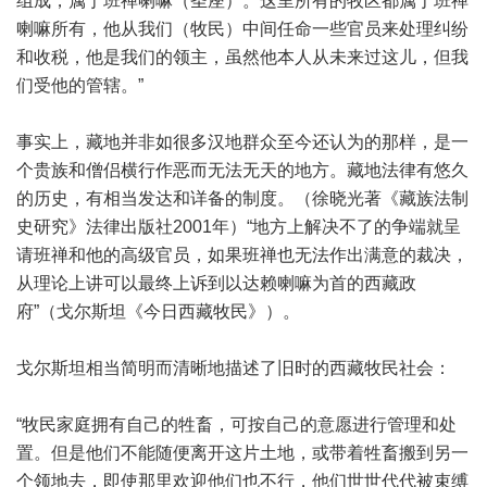
组成，属于班禅喇嘛（圣座）。这里所有的牧区都属于班禅
喇嘛所有，他从我们（牧民）中间任命一些官员来处理纠纷
和收税，他是我们的领主，虽然他本人从未来过这儿，但我
们受他的管辖。”
事实上，藏地并非如很多汉地群众至今还认为的那样，是一
个贵族和僧侣横行作恶而无法无天的地方。藏地法律有悠久
的历史，有相当发达和详备的制度。（徐晓光著《藏族法制
史研究》法律出版社2001年）“地方上解决不了的争端就呈
请班禅和他的高级官员，如果班禅也无法作出满意的裁决，
从理论上讲可以最终上诉到以达赖喇嘛为首的西藏政
府”（戈尔斯坦《今日西藏牧民》）。
戈尔斯坦相当简明而清晰地描述了旧时的西藏牧民社会：
“牧民家庭拥有自己的牲畜，可按自己的意愿进行管理和处
置。但是他们不能随便离开这片土地，或带着牲畜搬到另一
个领地去，即使那里欢迎他们也不行，他们世世代代被束缚