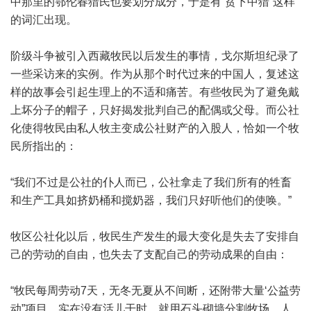
中那里的鄂伦春猎民也要划分成分，于是有“贫下中猎”这样
的词汇出现。
阶级斗争被引入西藏牧民以后发生的事情，戈尔斯坦纪录了
一些采访来的实例。作为从那个时代过来的中国人，复述这
样的故事会引起生理上的不适和痛苦。有些牧民为了避免戴
上坏分子的帽子，只好揭发批判自己的配偶或父母。而公社
化使得牧民由私人牧主变成公社财产的入股人，恰如一个牧
民所指出的：
“我们不过是公社的仆人而已，公社拿走了我们所有的牲畜
和生产工具如挤奶桶和搅奶器，我们只好听他们的使唤。”
牧区公社化以后，牧民生产发生的最大变化是失去了安排自
己的劳动的自由，也失去了支配自己的劳动成果的自由：
“牧民每周劳动7天，无冬无夏从不间断，还附带大量‘公益劳
动”项目，实在没有活儿干时，就用石头砌墙分割牧场。人