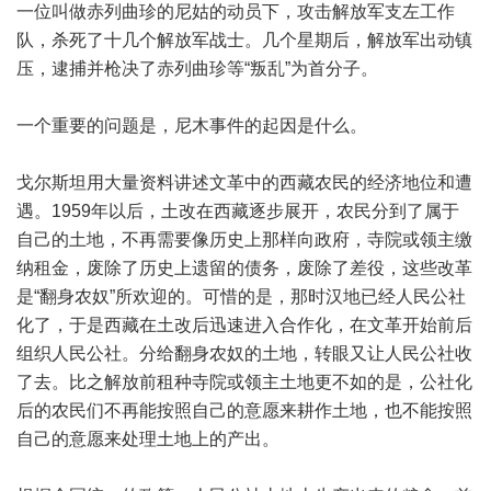
一位叫做赤列曲珍的尼姑的动员下，攻击解放军支左工作
队，杀死了十几个解放军战士。几个星期后，解放军出动镇
压，逮捕并枪决了赤列曲珍等“叛乱”为首分子。
一个重要的问题是，尼木事件的起因是什么。
戈尔斯坦用大量资料讲述文革中的西藏农民的经济地位和遭
遇。1959年以后，土改在西藏逐步展开，农民分到了属于
自己的土地，不再需要像历史上那样向政府，寺院或领主缴
纳租金，废除了历史上遗留的债务，废除了差役，这些改革
是“翻身农奴”所欢迎的。可惜的是，那时汉地已经人民公社
化了，于是西藏在土改后迅速进入合作化，在文革开始前后
组织人民公社。分给翻身农奴的土地，转眼又让人民公社收
了去。比之解放前租种寺院或领主土地更不如的是，公社化
后的农民们不再能按照自己的意愿来耕作土地，也不能按照
自己的意愿来处理土地上的产出。