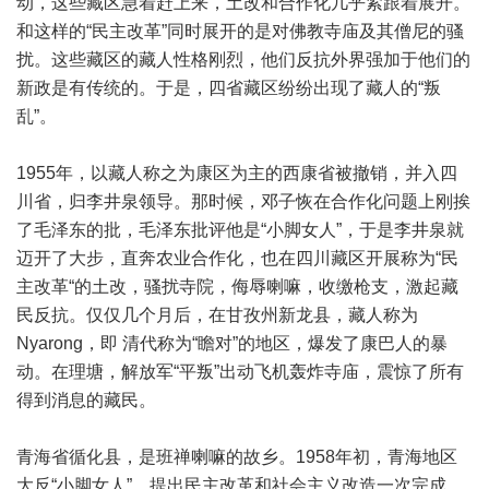
动，这些藏区急着赶上来，土改和合作化几乎紧跟着展开。
和这样的“民主改革”同时展开的是对佛教寺庙及其僧尼的骚
扰。这些藏区的藏人性格刚烈，他们反抗外界强加于他们的
新政是有传统的。于是，四省藏区纷纷出现了藏人的“叛
乱”。
1955年，以藏人称之为康区为主的西康省被撤销，并入四
川省，归李井泉领导。那时候，邓子恢在合作化问题上刚挨
了毛泽东的批，毛泽东批评他是“小脚女人”，于是李井泉就
迈开了大步，直奔农业合作化，也在四川藏区开展称为“民
主改革“的土改，骚扰寺院，侮辱喇嘛，收缴枪支，激起藏
民反抗。仅仅几个月后，在甘孜州新龙县，藏人称为
Nyarong，即 清代称为“瞻对”的地区，爆发了康巴人的暴
动。在理塘，解放军“平叛”出动飞机轰炸寺庙，震惊了所有
得到消息的藏民。
青海省循化县，是班禅喇嘛的故乡。1958年初，青海地区
大反“小脚女人”，提出民主改革和社会主义改造一次完成。