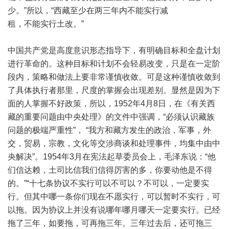
少。”所以，“西藏至少在两三年内不能实行减
租，不能实行土改。”
中国共产党是高度意识形态指导下，有明确目标和全盘计划
进行革命的。这种目标和计划不会轻易改变，只是在一定阶
段内，策略和做法上要非常谨慎收敛。可是这种谨慎收敛到
了具体执行者那里，尺度的掌握会出现差别。显然是因为下
面的人掌握不好政策，所以，1952年4月8日，在《有关西
藏的重要问题由中央处理》的文件中强调，“必须认识藏族
问题的极端严重性”， “我方和藏方发生的政治，军事，外
交，贸易，宗教，文化等交涉商谈和处理事件，均集中由中
央解决”。1954年3月在宪法起草委员会上，毛泽东说：“他
们信达赖，土司比信我们信得厉害的多，你要动他是不得
的。”“十七条协议不实行可以不可以？不可以，一定要实
行。但其中哪一条你们现在不愿实行，可以暂时不实行，可
以拖。因为协议上并没有说哪年哪月哪天一定要实行。已经
拖了三年，如要拖，可再拖三年。三年过去后，还可拖三