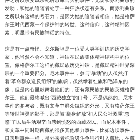
件之所以演变成杀死解放军官兵的事件，无疑和赤列曲珍的
发动，和她的追随者处于一种狂热状态有关系。而赤列曲珍
之所以有这样的号召力，是因为她的追随者相信，她是格萨
尔王时代西藏一个保护神的转世。这种信仰，这种精神因
素，明显带有民族神话的特色。
这是有一点奇怪。戈尔斯坦是一位受人类学训练的历史学
家，他当然不会不知道，神话在民族集体精神结构中的位
置。像格萨尔王这样的藏民族历史神话，是藏民精神世界深
层的一个重要部分。尼木事件中，参与“暴动”的人虽然打
着“革命群众造反组织”的旗帜，虽然举着红旗和毛泽东的
像，但是内心里鼓舞着他们的，还有藏民族的民族英雄格萨
尔王。他们最终喊出“西藏独立”的口号，不是偶然的。尼木
事件的参与者，既有文革中群众组织的外形，又有格萨尔王
等转世神灵的影子，那是被“翻身解放”和人民公社双重“忽
悠”了以后生活艰辛而感到愤怒的西藏农民。而尼木事件，
和文革中同时期西藏的很多其他暴力事件，比如边坝事件，
日喀则事件一样，是外来者把阶级斗争强行引入藏地，在藏