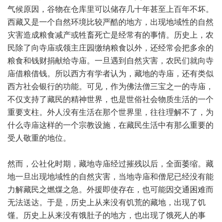
气候原因，谷物在仓库里可以储存几十年甚至上百年不坏。
西藏又是一个自然环境比较严酷的地方，出现地域性的自然
灾害造成粮食减产或牲畜死亡是经常有的事情。历史上，农
民除了向寺庙或领主庄园缴纳粮食以外，还经常会把多余的
粮食和钱财捐献给寺庙。一旦遇到自然灾害，农民们就向寺
庙借粮借钱。所以西方有学者认为，藏地的寺庙，还有类似
西方社会银行的功能。可见，作为佛法僧三宝之一的寺庙，
不仅支持了藏民的精神世界，也是世俗社会物质生活的一个
重要支柱。外人没有生活在那个世界里，往往理解不了，为
什么寺庙这样的一个宗教设施，在藏民生活中有那么重要的
受人敬重的地位。
然而，公社化时期，藏地寺庙经过摧残以后，全面萎缩。藏
地一旦出现地域性的自然灾害，当地寺庙和僧尼已经没有能
力解藏民之燃煤之急。外援即使存在，也可能因交通困难而
无法送达。于是，历史上从来没有饥荒的藏地，出现了饥
馑。历史上从来没有饿肚子的地方，也出现了饿死人的事