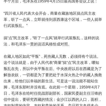
半个月后，毛泽东在1959年4月15日最高国务会议上说：
“四川省人民代表大会开会，商量在藏族地区搞点民主改
革，听了一点风，立即就传到原西康这个区域，一些人就举
行武装叛乱。”
搞“点”民主改革，“听了一点风”就举行武装叛乱，这样的说
法，和毛泽东一贯的说话风格恰成对照。
在藏人地区如此“平叛”，死伤藏人无数，必须得有个说法。
这个说法就是，由于人民代表“商量”搞“点”民主改革，哪知
叛乱在先，所以中央平叛在后。中央政府以后在西藏是为了
解放农奴，一切都是为了要把处于水深火热之中的藏人挽救
出来，给他们以幸福的新生活。可是这一说法能不能站住
脚，毛泽东那时并没有底。在此前一个星期，1959年4月7
日，毛泽东在给时任统战部副部长，国家民委副主任汪锋的
信中提出，要研究西藏的情况：金沙江以西的人口，面积，
农奴制度的内容，农奴和贵族的关系，产品双方各得多少，