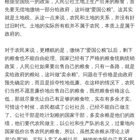
根据全国统一的政策，人民公社土地上生产出来的粮食，首
先要无偿地缴纳一部分给政府，这叫做“爱国公粮”。这其实
就是土地税。从这一点来说，农民和土地的关系，并没有好
过旧时代。土地的实际所有权并不属于农民，本质上是属于
政府的。
对于农民来说，更糟糕的是，缴纳了“爱国公粮”以后，剩下
的粮食也不能自由处理。国家已经有了严格的粮食统购统销
政策，人民公社如果要出售自己的粮食，只有一条路，就是
卖给政府的粮站，这叫做“卖余粮”。问题在于价格是由政府
预先确定的，而且是掠夺性地低廉。在这样的情况下，农民
们当然不愿意廉价地出售自己的粮食，既然粮食价格这么
低，那就尽量先让自己有足够的粮食吃，实在有多余才卖。
可惜这个时候，农民都成了公社社员，已经不能自己做主
了。公社干部是吃计划粮的国家干部，多卖余粮是他们的政
绩，他们要代农民做主，以公社和生产队的名义，过量地向
国家低价出售农民的粮食。所以，虽然卖余粮从理论上讲
是“自愿”的，实际上卖了余粮以后，种地的农民自己竟不够