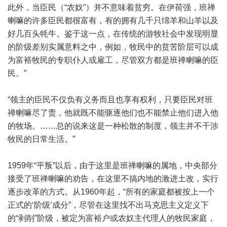
此外，当臣民（“农奴”）并不意味着贫穷。在伊荷强，班禅
喇嘛的许多臣民都很富有，有的拥有几千只绵羊和山羊以及
好几百头牦牛。鉴于这一点，在传统的游牧社会中发现明显
的阶级差别实属意料之中，例如，牧民中的贫苦阶层可以成
为富裕牧民的专职仆人或雇工，尽管双方都是班禅喇嘛的臣
民。”
“领主的臣民不仅负有义务而且也享有权利，只要臣民对班
禅喇嘛尽了责，他就既不能驱逐他们也不能禁止他们进入他
的牧场。……总的说来这是一种松散的制度，领主并不干涉
牧民的日常生活。”
1959年“平叛”以后，由于这里是班禅喇嘛的属地，中央部分
接受了班禅喇嘛的劝告，在这里不搞内地的激进土改，实行
逐步改革的方式。从1960年起，“所有的家庭都被按上一个
正式的‘阶级’成分”，尽管在这里找不出马克思主义定义下
的“剥削”阶级，被定为富裕户或农奴主代理人的牧民家庭，