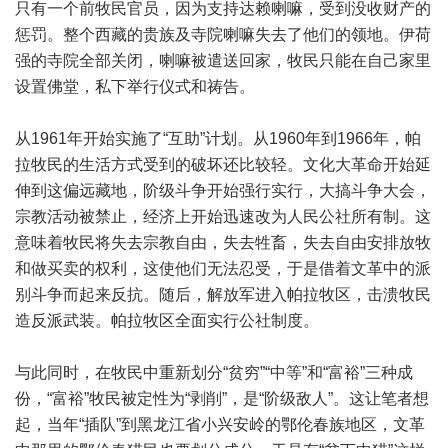
只有一个前牧民官员，因为支持达赖喇嘛，受到没收财产的
惩罚。整个西藏的贵族及寺院喇嘛失去了他们的领地。伊荷
强的寺院全部关闭，喇嘛被遣送回家，牧民只能在自己家里
设置佛堂，私下举行仪式和祷告。
从1961年开始实施了“互助”计划。从1960年到1966年，帕
拉牧民的生活方式受到的破坏还比较轻。文化大革命开始延
伸到这偏远藏地，阶级斗争开始强行实行，大搞斗争大会，
宗教活动被禁止，经济上开始迅速改为人民公社所有制。这
意味着牧民将失去宗教自由，失去牲畜，失去自由安排放牧
和做买卖的权利，这使他们无法忍受，于是借着文革中的派
别斗争而起来反抗。随后，解放军进入帕拉牧区，击溃牧民
造反派武装。帕拉牧区全面实行公社制度。
与此同时，在牧民中重新划分“贫穷”“中等”和“富裕”三种成
份，“富裕”牧民被定性为“剥削”，是“阶级敌人”。这让笔者想
起，当年“插队”到黑龙江省小兴安岭的鄂伦春族地区，文革