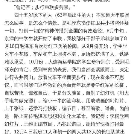
"曾记否；步行串联多劳累。"
四十五岁以下的人（63年后出生的人）不知道大串联是
怎么回事，是怎么个情景。是毛泽东指使红卫兵小将将怀疑
一切、打倒一切的*精神传播到全国的有效途径。8月中旬，
京津的中学生就开始了串联，我校部分干部子弟就参加了8
月18日毛泽东首次对红卫兵的检阅。从9月份开始，学生坐
火车不花钱，车站和车上拥挤不堪，厕所都挤满了人。铁路
难以承受。10月份，大连海运学院的学生步行到京，受到毛
泽东的肯定，受到林彪的表扬。我们当然会紧跟而上，决定
步行去井冈山。放着火车不坐而要步行，现在看来不可思
议，而当时我们这些激进的热血青年就是要学红军的长征，
自找苦吃，锻炼自己。于是分头准备，自制了幻灯机（用大
手电筒做光源）、缩小一半的油印机、用玻璃画的幻灯片、
上千张纸，还学习打快板，编节目，甚至编歌、谱曲。为的
是一路上宣传毛泽东思想和文化大革命。我记得：李桐欣画
幻灯片，王维正编节目，冯兆民谱曲，胡绍华快板打得最
好。12月4 日我班11人和初一的两人共13人的长征队就出