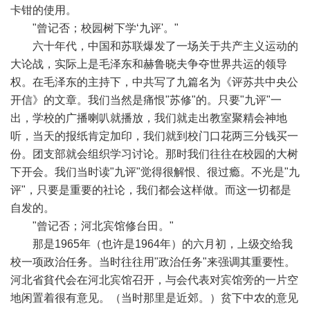
卡钳的使用。
"曾记否；校园树下学‘九评'。"
六十年代，中国和苏联爆发了一场关于共产主义运动的
大论战，实际上是毛泽东和赫鲁晓夫争夺世界共运的领导
权。在毛泽东的主持下，中共写了九篇名为《评苏共中央公
开信》的文章。我们当然是痛恨"苏修"的。只要"九评"一
出，学校的广播喇叭就播放，我们就走出教室聚精会神地
听，当天的报纸肯定加印，我们就到校门口花两三分钱买一
份。团支部就会组织学习讨论。那时我们往往在校园的大树
下开会。我们当时读"九评"觉得很解恨、很过瘾。不光是"九
评"，只要是重要的社论，我们都会这样做。而这一切都是
自发的。
"曾记否；河北宾馆修台田。"
那是1965年（也许是1964年）的六月初，上级交给我
校一项政治任务。当时往往用"政治任务"来强调其重要性。
河北省貧代会在河北宾馆召开，与会代表对宾馆旁的一片空
地闲置着很有意见。（当时那里是近郊。）贫下中农的意见