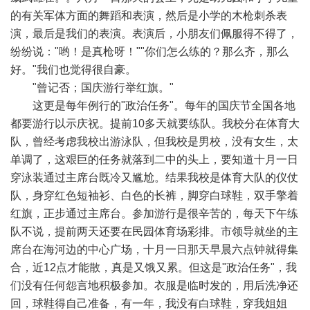
的有关军体方面的舞蹈和表演，然后是小学的木枪刺杀表
演，最后是我们的表演。表演后，小朋友们佩服得不得了，
纷纷说："哟！是真枪呀！""你们怎么练的？那么齐，那么
好。"我们也觉得很自豪。
"曾记否；国庆游行举红旗。"
这更是每年例行的"政治任务"。每年的国庆节全国各地
都要游行以示庆祝。提前10多天就要练队。我校分在体育大
队，曾经考虑我校出游泳队，但我校是男校，没有女生，太
单调了，这艰巨的任务就落到二中的头上，要知道十月一日
穿泳装通过主席台既冷又尴尬。结果我校是体育大队的仪仗
队，身穿红色短袖衫、白色的长裤，脚穿白球鞋，双手擎着
红旗，正步通过主席台。参加游行是很辛苦的，每天下午练
队不说，提前两天还要在民园体育场彩排。市领导就坐的主
席台在海河边的中心广场，十月一日那天早晨六点钟就得集
合，近12点才能散，真是又饿又累。但这是"政治任务"，我
们没有任何怨言地积极参加。衣服是临时发的，用后洗净还
回，球鞋得自己准备，有一年，我没有白球鞋，穿我姐姐