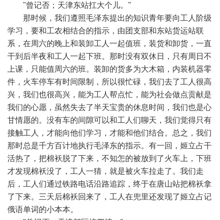
"曾记否；天津东站扛大个儿。"
那时候，我们遵照毛泽东提出的知识青年要向工人阶级
学习，要和工农相结合的指示，由团支部和东站货运站联
系，在周六的晚上和装卸工人一起值班，装货和卸货，一直
干到后半夜和工人一起下班。那时没有双休日，只有周日不
上课，只能值周六的班。装卸的货多为大木箱，内装机器零
件，火车停车有时间限制，所以很忙碌，我们去了工人很高
兴，我们也很高兴，能为工人帮点忙，能为社会做点贡献是
我们的心愿，虽然失去了半天宝贵的休息时间，我们也是心
甘情愿的。没有车的间隙可以和工人们聊天，我们觉得只有
接触工人，才能向他们学习，才能和他们结合。总之，我们
那时总是千方百计地执行毛泽东的指示。有一回，姬立占干
活热了，把棉袄脱了下来，不知怎的被放到了火车上，下班
才发现棉袄没了，工人一猜，就是被火车拉走了。我们走
后，工人们通过铁路电话沿路追踪，终于在唐山站把棉袄拿
了下来。三天后棉袄回来了，工人在兜里还发现了姬立占记
俄语单词的小本本。