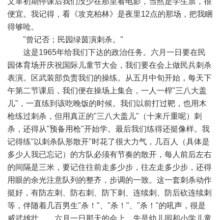
文革初期停课后我们没少在那里看电影，当然是学生票，很
便宜。我记得，看《攻克柏林》是夜里12点的那场，把我睏
得够呛。
"曾记否；民园绿茵演刺杀。"
这是1965年给我们下达的政治任务。六月一日要在民
园体育场开庆祝国际儿童节大会，我们要在会上做民兵刺杀
表演。区武装部负责我们的操练。从五月中旬开始，每天下
午第二节课后，我们便在操场上集合，一人一桿"三八大盖
儿"，一直练到该吃晚饭的时候。我们以前打过靶，也用木
枪练过刺杀，但用真正的"三八大盖儿"（十来斤重呢）刺
杀，还得从"预备用枪"开始学。最后我们练得还挺像样。我
记得练"以刺杀队形散开"时花了很大力气，几百人（具体是
多少人我已忘记）的方队必须有节奏的散开，每人前后左右
的间隔是三米，要记住往前走多少步，往左走多少步，还得
用眼的余光注意队列的整齐，步调的一致。这一套刺杀动作
挺好，有防左刺、防右刺、防下刺、连续刺、防后砍连续刺
等，伴随着几百男生"杀！"、"杀！"、"杀！"的吼声，很是
威武雄壮。。六月一日那天的会上，先是幼儿园和小学儿童