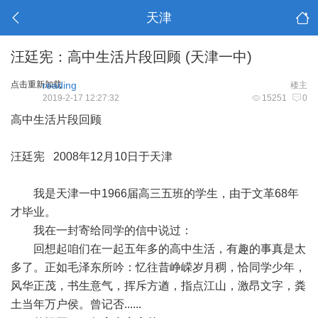
天津
汪廷宪：高中生活片段回顾 (天津一中)
点击重新加载
reading
楼主
2019-2-17 12:27:32
15251
0
高中生活片段回顾
汪廷宪 2008年12月10日于天津
我是天津一中1966届高三五班的学生，由于文革68年
才毕业。
我在一封寄给同学的信中说过：
回想起咱们在一起五年多的高中生活，有趣的事真是太
多了。正如毛泽东所吟：忆往昔峥嵘岁月稠，恰同学少年，
风华正茂，书生意气，挥斥方遒，指点江山，激昂文字，粪
土当年万户侯。曾记否......