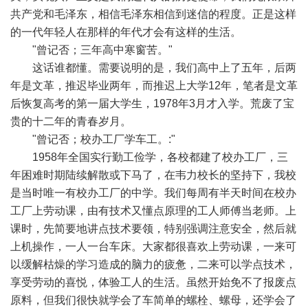
共产党和毛泽东，相信毛泽东相信到迷信的程度。正是这样
的一代年轻人在那样的年代才会有这样的生活。
"曾记否；三年高中寒窗苦。"
这话谁都懂。需要说明的是，我们高中上了五年，后两
年是文革，推迟毕业两年，而推迟上大学12年，笔者是文革
后恢复高考的第一届大学生，1978年3月才入学。荒废了宝
贵的十二年的青春岁月。
"曾记否；校办工厂学车工。:"
1958年全国实行勤工俭学，各校都建了校办工厂，三
年困难时期陆续解散或下马了，在韦力校长的坚持下，我校
是当时唯一有校办工厂的中学。我们每周有半天时间在校办
工厂上劳动课，由有技术又懂点原理的工人师傅当老师。上
课时，先简要地讲点技术要领，特别强调注意安全，然后就
上机操作，一人一台车床。大家都很喜欢上劳动课，一来可
以缓解枯燥的学习造成的脑力的疲惫，二来可以学点技术，
享受劳动的喜悦，体验工人的生活。虽然开始免不了报废点
原料，但我们很快就学会了车简单的螺栓、螺母，还学会了