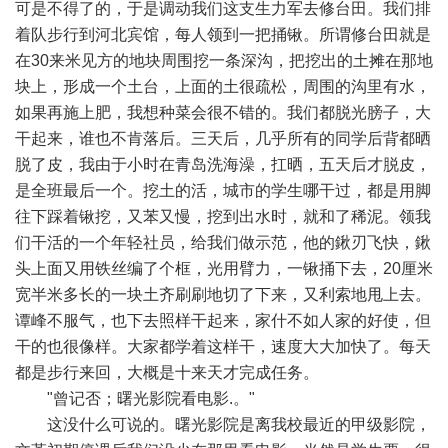
可是不得了的，于是调动我们这支生力军去修台田。我们排
着队步行到河北宾馆，每人领到一把捅锹。所谓修台田就是
在30来米见方的地块周围挖一条深沟，把挖出的土摊在那地
块上，形成一个土台，上面的土很疏松，周围的沟里有水，
如果再施上肥，我想种菜会很不错的。我们都脱光膀子，大
干起来，谁也不肯落后。三天后，几乎所有的同学后背都晒
脱了皮，我由于小时在青岛洗海澡，扛晒，五天后才脱皮，
是全班最后一个。挖土的活，城市的学生哪干过，都是用脚
往下踩着锹挖，又苯又慢，挖到出水时，就和了稀泥。领我
们干活的一个年轻社员，给我们做示范，他的鍬刃飞快，鍬
头上面又用铁丝编了个框，光用臂力，一锹捅下去，20厘米
宽半米多长的一块土齐刷刷地切了下来，又利索地甩上去。
谭峰不服气，也下去照样干起来，家什不如人家的好使，但
干的也很像样。大家都学着这样干，速度大大加快了。每天
都是步行来回，大概是十来天才完成任务。
"曾记否；曙光影院看电影.。"
这没什么可说的。曙光影院是离我校最近的甲级影院，