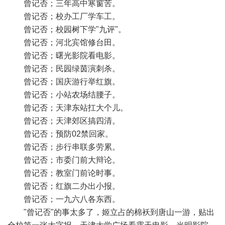
曾记否；三年高中寒窗苦。
曾记否；校办工厂学车工。
曾记否；校园树下学"九评"。
曾记否；河北宾馆修台田。
曾记否；曙光影院看电影。
曾记否；民园绿茵演刺杀。
曾记否；国庆游行举红旗。
曾记否；小站农场结腰子。
曾记否；天津东站扛大个儿。
曾记否；天津郊区搞四清。
曾记否；预防02禁回家。
曾记否；步行串联多劳累。
曾记否；市委门前大辩论。
曾记否；教室门前论时事。
曾记否；红旗二办出小报。
曾记否；一九六八各东西。
"曾记否"的事太多了，姬立占的棉袄到唐山一游，贴出