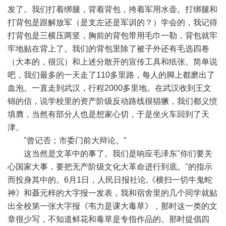
发了。我们打着绑腿，背着背包，挎着军用水壶。打绑腿和
打背包是跟解放军（是支左还是军训的？）学会的，我记得
打背包是三横压两竖，胸前的背包带用毛巾一勒，背包就牢
牢地贴在背上了。我们的背包里除了被子外还有毛选四卷
（大本的，很沉）和上述分散开的宣传工具和纸张。简单说
吧，我们最多的一天走了110多里路，每人的脚上都磨出了
血泡。一直走到武汉，行程2000多里地。在武汉收到王文
锦的信，说学校里的资产阶级反动路线很猖獗，我们都义愤
填膺，当然有部分人也是想家心切，于是坐火车回到了天
津。
"曾记否；市委门前大辩论。"
这当然是文革中的事了。我们是响应毛泽东"你们要关
心国家大事，要把无产阶级文化大革命进行到底。"的指示
而投身其中的。6月1日，人民日报社论,《横扫一切牛鬼蛇
神》和聂元梓的大字报一发表，我和宿舍里的几个同学就贴
出全校第一张大字报《韦力是课大毒草》，那时这一类的文
章很少写，不知道鲜花和毒草是专指作品的。那时提倡四