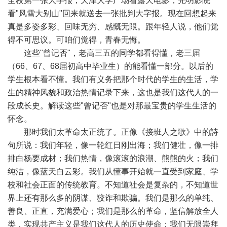
全校第一张大字报，天津大学广场看露天电影，光明影院
看"风雪大别山"回来就送去一张批判大字报。现在回想起来
真是多姿多彩、回味无穷、感慨无限。跟年轻人说，他们觉
得不可思议。可咱们觉得，青春无悔。
这些"曾记否"，老高三五的同学都看得懂，老三届
（66、67、68届初高中毕业生）的能看懂一部分。以后的
学生根本看不懂。我们有义务把那个时代的学生的生活，学
生的精神风貌和政治热情记录下来，这也是我们这代人的一
段成长史。解读这些"曾记否"也是对那最宝贵的学生生活的
怀念。
那时我们太革命太正统了。正像《接班人之歌》中的詩
句所说：我们年轻，像一轮红日刚出海；我们健壮，像一排
排白杨要成材；我们热情，像滚滚的浪潮、熊熊的火；我们
纯洁，像蓝天白云彩。我们从懂事开始就一直受到家庭、学
校和社会正面的传统教育。不知道社会是复杂的，不知道世
界上还有那么多的阴谋、狡诈和欺骗。我们是那么的单纯、
善良、正直，充满爱心；我们是那么的革命，坚信解放全人
类，实现共产主义是我们这代人的历史使命；我们无限崇拜