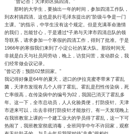
"曾记否；天津郊区搞四清。"
那时的大学生，要抽出一年的时间，参加四清工作队，
到农村搞四清。这也是执行毛泽东提出的"阶级斗争是一门
主课。"的指示，中学生没有这个规定。但是充满革命激情
的我们，岂能甘心，于是通过*子弟与天津市四清总队的领
导联系，请求参加一个寒假的四清工作，得到了批准。于是
1966年的寒假我们来到了小淀公社的某大队。那段时间无
非就是白天与社员同劳动，晚上，访贫问苦，发动群众，我
们经常做会议记录。
"曾记否；预防02禁回家。"
我记得好像是64年的夏天，进口的伊拉克蜜枣带来了霍乱
菌，天津市发现有几个人得了霍乱。霍乱是烈性传染病，死
亡率很高，在传染病中的编号为02，我国已消灭了霍乱多
年。这一下，全市总动员，人人化验粪便，打防疫针。天津
市进来可以，出去非得打防疫针才能放行。有一天发现晚上
在我班教室上课的一个建工业大的学员得了霍乱，这一下可
热闹了，我班教室彻底消毒，全班同学中午不许回家，观察
有无拉肚子的。与几十年后我国对待"非典"很相似。