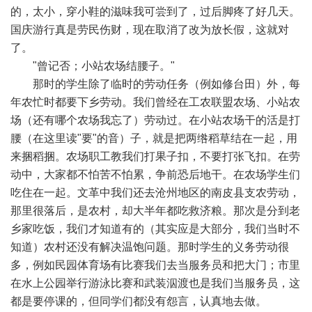
的，太小，穿小鞋的滋味我可尝到了，过后脚疼了好几天。
国庆游行真是劳民伤财，现在取消了改为放长假，这就对
了。
"曾记否；小站农场结腰子。"
那时的学生除了临时的劳动任务（例如修台田）外，每
年农忙时都要下乡劳动。我们曾经在工农联盟农场、小站农
场（还有哪个农场我忘了）劳动过。在小站农场干的活是打
腰（在这里读"要"的音）子，就是把两绺稻草结在一起，用
来捆稻捆。农场职工教我们打果子扣，不要打张飞扣。在劳
动中，大家都不怕苦不怕累，争前恐后地干。在农场学生们
吃住在一起。文革中我们还去沧州地区的南皮县支农劳动，
那里很落后，是农村，却大半年都吃救济粮。那次是分到老
乡家吃饭，我们才知道有的（其实应是大部分，我们当时不
知道）农村还没有解决温饱问题。那时学生的义务劳动很
多，例如民园体育场有比赛我们去当服务员和把大门；市里
在水上公园举行游泳比赛和武装泅渡也是我们当服务员，这
都是要停课的，但同学们都没有怨言，认真地去做。