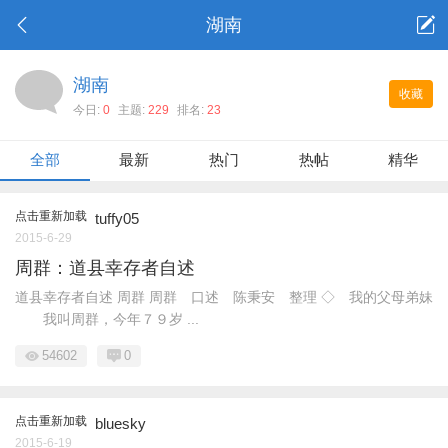
湖南
湖南
收藏
今日:
0
主题:
229
排名:
23
全部
最新
热门
热帖
精华
点击重新加载
tuffy05
2015-6-29
周群：道县幸存者自述
道县幸存者自述 周群 周群 口述 陈秉安 整理 ◇ 我的父母弟妹
我叫周群，今年７９岁 ...
54602
0
点击重新加载
bluesky
2015-6-19