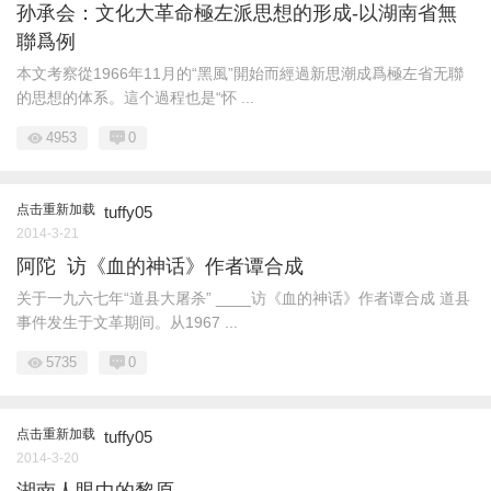
孙承会：文化大革命極左派思想的形成-以湖南省無
聯爲例
本文考察從1966年11月的“黑風”開始而經過新思潮成爲極左省无聯
的思想的体系。這个過程也是“怀 ...
4953
0
点击重新加载
tuffy05
2014-3-21
阿陀 访《血的神话》作者谭合成
关于一九六七年“道县大屠杀” ____访《血的神话》作者谭合成 道县
事件发生于文革期间。从1967 ...
5735
0
点击重新加载
tuffy05
2014-3-20