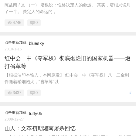
陈益南 / 文 （一） 培根说：性格决定人的命运。 其实，培根只说对
了一半。 决定人的命运的， ...
4746
0
点击重新加载
bluesky
2010-1-16
红中会一中《夺军权》彻底砸烂旧的国家机器——炮
打省革筹
【根据油印本输入，本网原发】 红中会一中《夺军权》八一二金刚
伴随着硝烟炮火，“省革筹”以 ...
3437
0
#
点击重新加载
tuffy05
2009-12-27
山人：文革初期湘南屠杀回忆