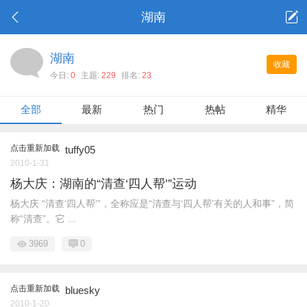
湖南
湖南
收藏
今日:
0
主题:
229
排名:
23
全部
最新
热门
热帖
精华
点击重新加载
tuffy05
2010-1-31
杨大庆：湖南的“清查‘四人帮’”运动
杨大庆 “清查‘四人帮’”，全称应是“清查与‘四人帮’有关的人和事”，简
称“清查”。它 ...
3969
0
点击重新加载
bluesky
2010-1-20