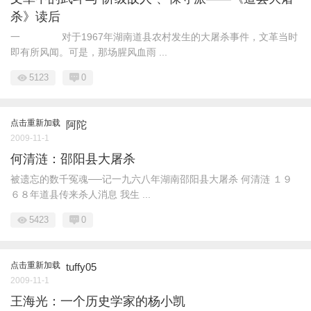
杀》读后
一 对于1967年湖南道县农村发生的大屠杀事件，文革当时
即有所风闻。可是，那场腥风血雨 ...
5123
0
点击重新加载
阿陀
2009-11-1
何清涟：邵阳县大屠杀
被遗忘的数千冤魂──记一九六八年湖南邵阳县大屠杀 何清涟 １９
６８年道县传来杀人消息 我生 ...
5423
0
点击重新加载
tuffy05
2009-11-1
王海光：一个历史学家的杨小凯