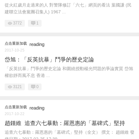
從火紅歲月走過來的人 對警隊修訂「六七」網頁的看法 葉國謙 (民
建聯立法會黨團召集人) 1967 ...
3772
1
点击重新加载
reading
2017-10-25
岱旭：「反英抗暴」鬥爭的歷史定論
「反英抗暴」鬥爭的歷史定論 和圍繞授勳楊光問題的爭論實質 岱旭
權欲靜而風不息 香港 ...
3121
0
点击重新加载
reading
2017-10-22
趙鍾維 追查六七暴動：羅恩惠的「墓碑式」堅持
追查六七暴動：羅恩惠的「墓碑式」堅持（全文） 撰文： 趙鍾維 發