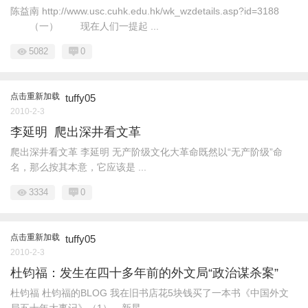
陈益南 http://www.usc.cuhk.edu.hk/wk_wzdetails.asp?id=3188
（一） 现在人们一提起 ...
5082
0
点击重新加载
tuffy05
2010-2-3
李延明 爬出深井看文革
爬出深井看文革 李延明 无产阶级文化大革命既然以“无产阶级”命
名，那么按其本意，它应该是 ...
3334
0
点击重新加载
tuffy05
2010-2-3
杜钧福：发生在四十多年前的外文局“政治谋杀案”
杜钧福 杜钧福的BLOG 我在旧书店花5块钱买了一本书《中国外文