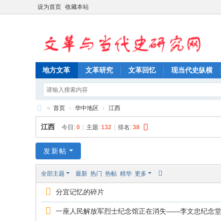
设为首页
收藏本站
地方文革
文革研究
文革回忆
现当代史纵横
»
首页
›
华中地区
›
江西
文
江西
今日:
0
|
主题:
132
|
排名:
38
革
与
发新帖
当
全部主题
最新
热门
热帖
精华
更多
代
分宜记忆的碎片
史
研
一座人民解放军烈士纪念馆正在消失——李文忠纪念