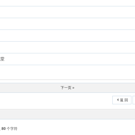
）
礼堂
下一页 »
返 回
入
80
个字符