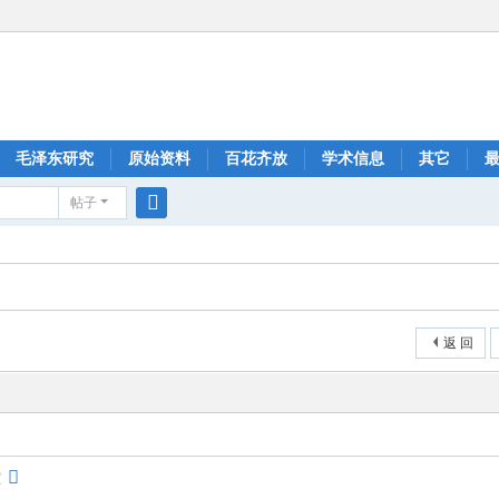
毛泽东研究
原始资料
百花齐放
学术信息
其它
帖子
搜
索
返 回
堂