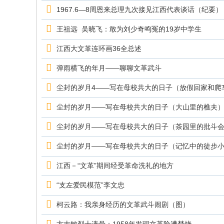
究
1967.6—8周恩来总理九次接见江西代表谈话（纪要
网
王祖远 吴晓飞：敢为刘少奇鸣冤的19岁中学生
江西大文革连环画36全总述
弹雨横飞的年月——聊聊文革武斗
尘封的岁月4——写在母校共大的日子（放假回家和爬
尘封的岁月——写在母校共大的日子（大山里的樵夫
尘封的岁月——写在母校共大的日子（茶园里的批斗
尘封的岁月——写在母校共大的日子（记忆中的徒步
江西－“文革”期间经受革命洗礼的地方
“支左爱民模范”李文忠
柯云路：我亲身经历的文革武斗闹剧（图）