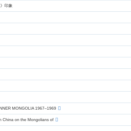
志》印象
NNER MONGOLIA 1967–1969
in China on the Mongolians of