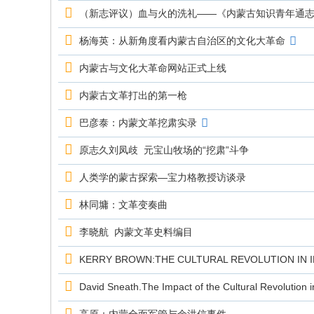
究
（新志评议）血与火的洗礼——《内蒙古知识青年通
网
杨海英：从新角度看内蒙古自治区的文化大革命
内蒙古与文化大革命网站正式上线
内蒙古文革打出的第一枪
巴彦泰：内蒙文革挖肃实录
原志久刘凤歧 元宝山牧场的“挖肃”斗争
人类学的蒙古探索—宝力格教授访谈录
林同墉：文革变奏曲
李晓航 内蒙文革史料编目
KERRY BROWN:THE CULTURAL REVOLUTION IN I
David Sneath.The Impact of the Cultural Revolution 