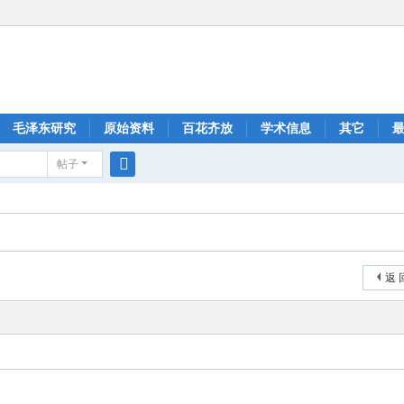
毛泽东研究
原始资料
百花齐放
学术信息
其它
帖子
搜
索
返 