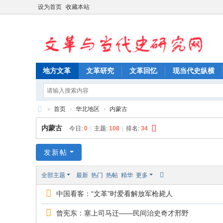
设为首页
收藏本站
地方文革
文革研究
文革回忆
现当代史纵横
»
首页
›
华北地区
›
内蒙古
文
内蒙古
今日:
0
|
主题:
108
|
排名:
34
革
与
发新帖
当
全部主题
最新
热门
热帖
精华
更多
代
中国看客：“文革”时爱看解放军枪毙人
史
研
曾宪东：塞上司马迁——民间治史奇才邢野