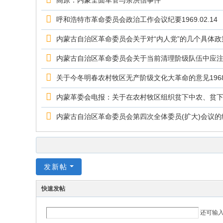
高原：内蒙全面军管与余洪信事件
呼和浩特市革命委员会政治工作会议纪要1969.02.14
内蒙古自治区革命委员会关于对“内人党”的几个具体政策的请
内蒙古自治区革命委员会关于当前清理阶级队伍中应注意的
关于今冬明春农村牧区无产阶级文化大革命的意见1968.1
内蒙革委会电报：关于在农村牧区组织贫下中农、贫下中牧
内蒙古自治区革命委员会第四次全体委员(扩大)会议的纪要1
发新帖
快速发帖
还可输