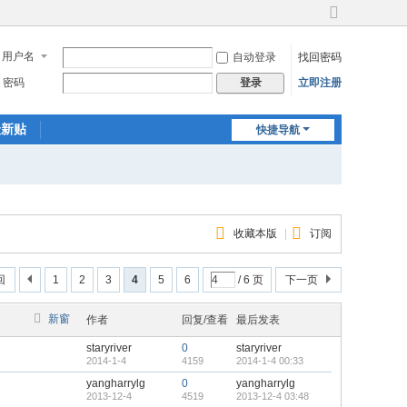
切
换
用户名
自动登录
找回密码
到
宽
密码
立即注册
登录
版
最新贴
快捷导航
收藏本版
|
订阅
回
1
2
3
4
5
6
/ 6 页
下一页
新窗
作者
回复/查看
最后发表
staryriver
0
staryriver
2014-1-4
4159
2014-1-4 00:33
yangharrylg
0
yangharrylg
2013-12-4
4519
2013-12-4 03:48