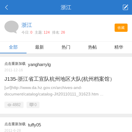
浙江
浙江
收藏
今日:
0
主题:
124
排名:
26
全部
最新
热门
热帖
精华
点击重新加载
yangharrylg
2011-12-16
J135-浙江省工宣队杭州地区大队(杭州档案馆）
[url]http://www.da.hz.gov.cn/archives-and-
document/catalog/catalog-J/t20110111_31623.htm ...
4882
0
点击重新加载
tuffy05
2011-6-28