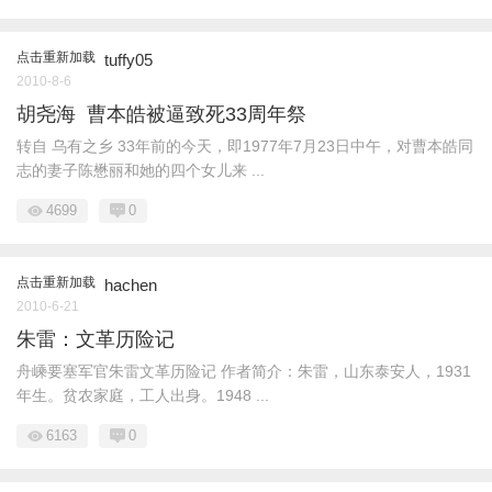
点击重新加载
tuffy05
2010-8-6
胡尧海 曹本皓被逼致死33周年祭
转自 乌有之乡 33年前的今天，即1977年7月23日中午，对曹本皓同
志的妻子陈懋丽和她的四个女儿来 ...
4699
0
点击重新加载
hachen
2010-6-21
朱雷：文革历险记
舟嵊要塞军官朱雷文革历险记 作者简介：朱雷，山东泰安人，1931
年生。贫农家庭，工人出身。1948 ...
6163
0