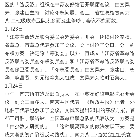
区的「造反派」组织在中苏友好馆召开联席会议，由文风
来、张建山主持，讨论夺权问题。会上，省红总指责南京
八
.
二七吸收赤卫队太多而发生争吵，会议不欢而散。
1
月
23
日
「江苏革命造反联合委员会筹委会」开会，继续讨论夺权。
省革总、市革总代表参加了会议。会上讨论了分口、分工的
夺权方案，决定除「筹委会」以外，再成立「江苏省革命造
反派联合委员会夺权委员会」和「江苏省革命造反派联合委
员会保卫委员会」。「夺权委员会」由文风来、张建山、杨
华、耿昌贤、刘元松等九人组成，文风来为临时召集人。
1
月
24
日
中午，南京所有造反派负责人，在中苏友好馆电影院召开会
议，到会三百多人。南京军区代表，《解放军报》记者，外
地驻宁代表也参加了会议。文风来提出
23
日的夺权方案。首
都三司驻宁联络站、全国革命串联总队的代表认为：方案是
「由少数人研究的」、「这种脱离群众的做法发展下去，要
成为新的资产阶级反动路线」。南京八
.
二七政治组组长袁