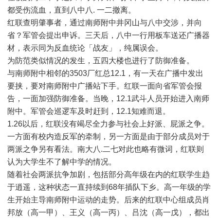
都受伤流血，直到八中八
.
一二撤离。
红联查明肇事者，通过南师附中井冈山与八中交涉，并向
省？军管会提出申诉。三天后，八中一行用板车送还广播器
材，表示同为反血统论「战友」，纯属误会。
为防范类似情况的发生，五四大楼也进行了防御准备。
与南师附中相邻的
3503
厂红总
12.1
，有一天在广播中发出
要挟，要对南师附中广播站下手。红联一面向省军管会报
告，一面加强防御准备。当晚，
12.1
武斗人员开始进入南师
附中。军管会巡逻车及时赶到，
12.1
知难而退。
1.26
以后，红联没有竭尽全力参与社会上好派、屁派之争。
一方面有校内造反军的牵制，另一方面是由于部分成员对于
两派之争另有看法。南大八
.
二七对此也略有微词，红联则
认为大学生不了解中学的情况。
随着社会两派抗争加剧，包括部分高年级在内的红联学生趋
于逍遥，这种状态一直持续到
68
年插队下乡。高一年级的学
生开始主导南师附中运动的走势。后来的红联中心组成员肖
邦放（高一甲）、王义（高一丙）、吕沈（高一戊），都出