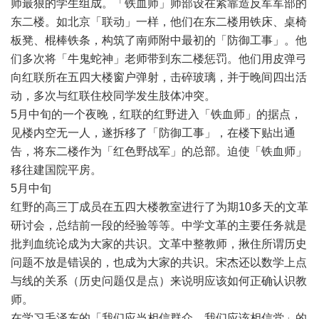
师最狠的学生组成。「铁血师」师部设在紧靠造反军军部的
东二楼。如北京「联动」一样，他们在东二楼用铁床、桌椅
板凳、棍棒铁条，构筑了南师附中最初的「防御工事」。他
们多次将「牛鬼蛇神」老师带到东二楼惩罚。他们用皮弹弓
向红联所在五四大楼窗户弹射，击碎玻璃，并于晚间四出活
动，多次与红联住校同学发生肢体冲突。
5
月中旬的一个夜晚，红联的红野进入「铁血师」的据点，
见楼内空无一人，遂拆移了「防御工事」，在楼下贴出通
告，将东二楼作为「红色野战军」的总部。迫使「铁血师」
移往建国院平房。
5
月中旬
红野的高三丁成员在五四大楼教室进行了为期
10
多天的文革
研讨会，总结前一段的经验等等。中学文革的主要任务就是
批判血统论成为大家的共识。文革中整教师，揪住所谓历史
问题不放是错误的，也成为大家的共识。宋杰还以数学上点
与线的关系（历史问题仅是点）来说明应该如何正确认识教
师。
在学习毛泽东的「我们应当相信群众，我们应该相信党」的