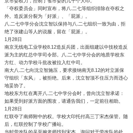
京市委权力，控制了省市委的几十个大印。
「夺权委员会」同时宣布，将八
.
二七等组织排除在夺权之
外。造反派分裂为「好派」、「屁派」。
八
.
二七中学分会沈立智以保持与八
.
二七组织一致为由，拒
绝了张建山等人的说服，留在「屁派」。
1
月
28
日
南京无线电工业学校
8.12
造反兵团，出面组建以中技校造反
派为主的红总中学司令部。八
.
二七中学分会的地质学校东
方红、动力学校斗批改被拉入红中司。
南大八
.
二七向沈立智施压，要求接纳南无
8.12
的对立派保
守组织「东风」，被拒绝。后来，沈立智顶不住压力而违心
地妥协了。
地校东方红在离开八
.
二七中学分会时，曾向沈立智承诺：
如果受到好派方面的围攻，请通告我们，一定前往相助。
1
月
28
日
红联夺了南师附中的权。学校大印托付高三丁宋杰保管。随
后，红联控制了学校广播站。
当时劳改队的吴至婉老师找到宋杰，询问对于劳改队的处