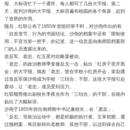
报、大标语忙了一个通宵。每人都写了几份大字报。第二
天，批判沙尧的大字报、大标语遍布校园的各个角落，起到
了造势的作用。
随后，红联公布了
1955
年党组织审干时，对沙尧作出的有
「自首变节」行为的书面结论。沙尧的档案中还有「限制使
用，不宜当笫一把手」的记述。这一信息是由南师院档案部
门的人员透露出来的。
造反军、老忠、红五星对此略显被动。
「老忠」的政治教师季复修反戈一击，贴出「红房子里开黒
会」的大字报。揭发「老忠」曾在学校小红房开会，策划通
过造反军保沙尧成为学校「三结合」干部。这张大字报引起
轰动，让「老忠」成员受到压力。
红联顺势推出副校长李夜光作为「三结合」的干部，在校内
贴出了大幅标语。
沙尧于
1955
年担任南师附中书记兼校长，在「肃反」、
「反右」等政治运动中，都是积极的执行者。文革初期，通
过抛档案，将目标转向老教师、其他干部，以达到保全自己