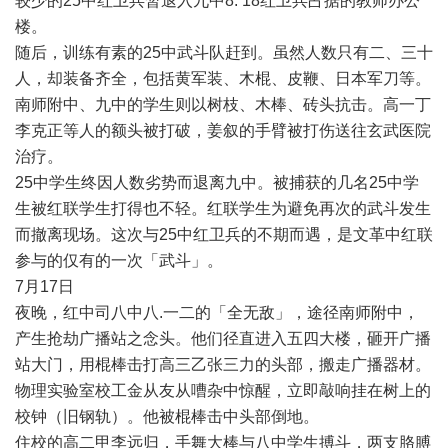
较少的
25
中红卫兵暂退入九中
8. 18
红卫兵占据的教师办公
楼。
随后，训练有素的
25
中武斗队赶到。虽然人数只有二、三十
人，却装备齐全，包括黄军装、木棍、皮鞭、日本军刀等。
南师附中、九中的学生则以树枝、木棒、砖头抗击。高一丁
李克正等人的额头被打破，姜叙的手臂被打伤送往玄武医院
治疗。
25
中学生终因人数劣势而退离九中。被捕获的几名
25
中学
生被红联学生打得也不轻。红联学生为避免再次的武斗发生
而撤离现场。这次与
25
中红卫兵的不期而遇，是文革中红联
参与的仅有的一次「武斗」。
7
月
17
日
夜晚，红中司八中八
.
一二的「全无敌」，途径南师附中，
产生抢劫广播站之念头。他们径直进入五四大楼，砸开广播
站大门，用棍棒击打高三乙张三力的头部，搬走广播器材。
物理实验室校工金从友从嘈杂中惊醒，立即敲响挂在树上的
校钟（旧钢轨）。他被棍棒击中头部倒地。
住校的高二甲李远归，手舞大棒与八中学生搏斗，两支胳膊