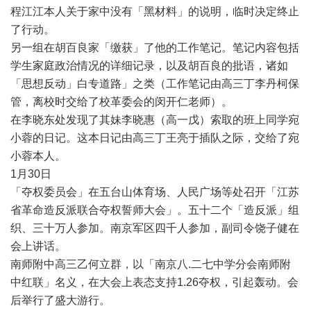
程江江本人关于家中没有「黑材料」的说明，临时决定终止
了行动。
另一组在胡百良家「缴获」了他的工作笔记。笔记内容包括
学生家庭政治情况的详细记录，以及胡百良的批语，诸如
「思想反动」白专道路」之类（工作笔记由高三丁李丹柯保
管，离校时交给了校革委会的闵开仁老师）。
在李晓东处发现了其妹李晓惠（高一戊）索取的班上同学宛
小蓉的日记。这本日记由高三丁王亮于插队之际，交给了宛
小蓉本人。
1
月
30
日
「夺权委员会」在五台山体育场、人民广场等处召开「江苏
省革命造反派联合夺权誓师大会」。五十二个「造反派」组
织、三十万人参加。南京军区四千人参加，副司令饶子健在
会上讲话。
南师附中高三乙何立群，以「南京八
.
二七中学分会南师附
中红联」名义，在大会上表态支持
1.26
夺权，引起轰动。会
后举行了盛大游行。