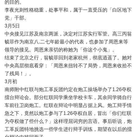
的目的。
李夜光则性格稳重，处事平和，属于一直受压的「白区地下
党」干部。
3
月
5
日
中央接见江苏及南京两派，决定对江苏实行军管。高三丙翁
毓菲作为南京八
.
二七年龄最小的代表，也参加了周恩来等
领导的接见。周恩来亲切的称她为「你这个小鬼」。
结束了北京之行，翁毓菲回到老家杭州，彻底逍遥了。她对
中央高层彻底看穿：「周恩来扭转不了局势，周恩来收拾不
了残局！」。
3
月初
南师附中红联与炮工革反团约定在炮工操场举办了
1.26
夺权
擂台辩论会。部分红联同学乘坐学校卡车，其余同学骑自行
车前往卫岗炮工。红联在辩论中明显占据上风。炮工辩手情
急之下，竟然以炮工参与了
1.26
夺权自居，冒出「你们红联
为夺权做了些什么？」这样理屈词穷的言语。事后听说，炮
工革反团特地挑选一些学生进行辩手训练，期望在以后的擂