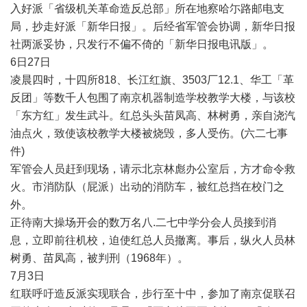
入好派「省级机关革命造反总部」所在地察哈尓路邮电支
局，抄走好派「新华日报」。后经省军管会协调，新华日报
社两派妥协，只发行不偏不倚的「新华日报电讯版」。
6
日
27
日
凌晨四时，十四所
818
、长江红旗、
3503
厂
12.1
、华工「革
反团」等数千人包围了南京机器制造学校教学大楼，与该校
「东方红」发生武斗。红总头头苗凤高、林树勇，亲自浇汽
油点火，致使该校教学大楼被烧毁，多人受伤。
(
六二七事
件
)
军管会人员赶到现场，请示北京林彪办公室后，方才命令救
火。市消防队（屁派）出动的消防车，被红总挡在校门之
外。
正待南大操场开会的数万名八
.
二七中学分会人员接到消
息，立即前往机校，迫使红总人员撤离。事后，纵火人员林
树勇、苗凤高，被判刑（
1968
年）。
7
月
3
日
红联呼吁造反派实现联合，步行至十中，参加了南京促联召