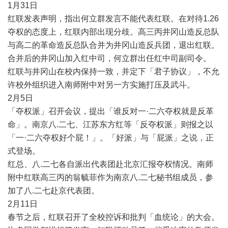
1
月
31
日
红联发表声明，指出何立群发言不能代表红联。在对待
1.26
夺权的态度上，红联内部出现分歧。高三丙井冈山造反总队
与高二的革命造反总队合并为井冈山造反兵团，退出红联。
合并后的井冈山加入红中司，何立群出任红中司副司令。
红联与井冈山在校内保持一致，并定下「君子协议」，不允
许校外组织进入南师附中对另一方实施打压及武斗。
2
月
5
日
「夺权派」召开会议，提出「谁反对一
·
二六夺权就是反革
命」。南京八
.
二七、江苏东方红等「反夺权派」则报之以
「一
·
二六夺权好个屁！」。「好派」与「屁派」之说，正
式登场。
红总、八
.
二七各自派出代表团赴北京汇报夺权情况。南师
附中红联高三丙的翁毓菲作为南京八
.
二七秘书组成员，参
加了八
.
二七赴京代表团。
2
月
11
日
春节之后，红联召开了全校控诉和批判「血统论」的大会。