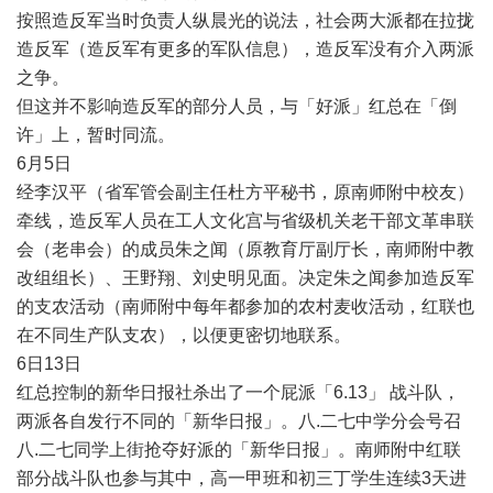
按照造反军当时负责人纵晨光的说法，社会两大派都在拉拢
造反军（造反军有更多的军队信息），造反军没有介入两派
之争。
但这并不影响造反军的部分人员，与「好派」红总在「倒
许」上，暂时同流。
6
月
5
日
经李汉平（省军管会副主任杜方平秘书，原南师附中校友）
牵线，造反军人员在工人文化宫与省级机关老干部文革串联
会（老串会）的成员朱之闻（原教育厅副厅长，南师附中教
改组组长）、王野翔、刘史明见面。决定朱之闻参加造反军
的支农活动（南师附中每年都参加的农村麦收活动，红联也
在不同生产队支农），以便更密切地联系。
6
日
13
日
红总控制的新华日报社杀出了一个屁派「
6.13
」
战斗队，
两派各自发行不同的「新华日报」。八
.
二七中学分会号召
八
.
二七同学上街抢夺好派的「新华日报」。南师附中红联
部分战斗队也参与其中，高一甲班和初三丁学生连续
3
天进