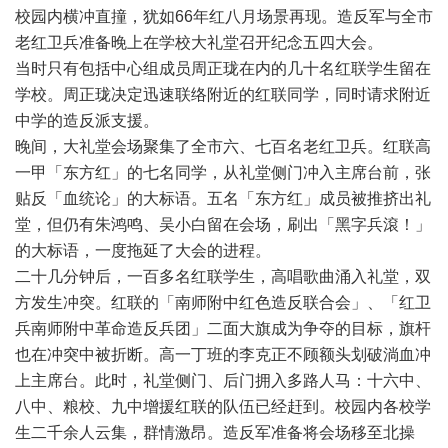
校园内横冲直撞，犹如
66
年红八月场景再现。造反军与全市
老红卫兵准备晚上在学校大礼堂召开纪念五四大会。
当时只有包括中心组成员周正珑在内的几十名红联学生留在
学校。周正珑决定迅速联络附近的红联同学，同时请求附近
中学的造反派支援。
晚间，大礼堂会场聚集了全市六、七百名老红卫兵。红联高
一甲「东方红」的七名同学，从礼堂侧门冲入主席台前，张
贴反「血统论」的大标语。五名「东方红」成员被推挤出礼
堂，但仍有朱鸿鸣、吴小白留在会场，刷出「黑字兵滾！」
的大标语，一度拖延了大会的进程。
二十几分钟后，一百多名红联学生，高唱歌曲涌入礼堂，双
方发生冲突。红联的「南师附中红色造反联合会」、「红卫
兵南师附中革命造反兵团」二面大旗成为争夺的目标，旗杆
也在冲突中被折断。高一丁班的李克正不顾额头划破淌血冲
上主席台。此时，礼堂侧门、后门拥入多路人马：十六中、
八中、粮校、九中增援红联的队伍已经赶到。校园内各校学
生二千余人云集，群情激昂。造反军准备将会场移至北操