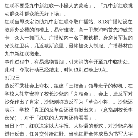
红联不要受九中新红联一小撮人的蒙蔽」、「九中新红联挑
动群众斗群众绝无好下场」。
红联当即决定协助九中新红联夺取广播站。
8.18
广播站设在
教师办公楼的阁楼上，易守难攻。高一甲朱鸿鸣首先冲破关
卡，众人一拥而入。广播站內一名手握铁棍、身穿黄军装的
光头红卫兵，几近歇斯底里，最终被众人制服。广播器材由
九中新红联搬走。
事件过程中，有易燃物冒烟，引来消防车开至九中临街处。
此时，夺取行动已经结束，时间也刚过晚上
9
点。
3
月
2
日
造反军乘社会上夺权，组建「三结合」领导班子的契机，在
学校大礼堂安排了校长沙尧的「亮相会」。会上，造反军对
沙尧作出了肯定，沙尧则称造反军为「革命小将」。沙尧还
表示，学校「真正的反革命还没有揪出来」（意指副校长李
夜光），对于「红联的大方向还待看看」
。
当日下午，红联决定以大字报、大标语的形式，对沙尧亮相
进行反击，任务交付给红野。当晚红野全体成员为书写大字