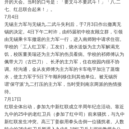
开的大会。当时的口号是：「要文斗不要武斗！」「八
.
二
七、红总联合起来！」。
7
月
4
日
无锡主力军与无锡九
.
二武斗失利后，于
7
月
3
日作出撤离无
锡的决定。
4
日下午二时许，由
65
届初中校友顾立群，引领
由无锡乘卡车撤退的主力军一行，进入南师附中请求住宿。
学校的「工人红卫军」工友们，烧水送饭为主力军解渴充
饥，校医董美瑞还为主力军的伤员看病。学校的祁师傅认为
佩带大刀（古巴刀）、长矛的主力军，住在校园内很不协
调。经沟通，金从友师傅为主力军的卡车电平加注了蒸馏
水，使主力军于
5
日下午顺利移住到其他单位。被无锡所
谓
‘
保守派
’
九二打压的主力军，当时受到南京两派的热情接
待。
7
月
17
日
红联全体出动，参加九中新红联成立半周年纪念活动。靠近
九中的
25
中的老红卫兵（参加了红中司）前来骚扰，与九中
新红联发生冲突。高三丁姜叙用拳头击倒一位骚扰者。人数