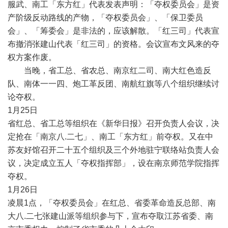
服武、南工「东方红」代表发表声明：「夺权委员会」是资
产阶级反动路线的产物，「夺权委员会」、「保卫委员
会」、「筹委会」是非法的，应该解散。「红三司」代表宣
布撤消张建山代表「红三司」的资格。会议宣布文风来的夺
权方案作废。
当晚，省工总、省农总、南京红二司、南大红色造反
队、南体一一四、炮工革反团、南航红旗等八个组织继续讨
论夺权。
1
月
25
日
省红总、省工总等组织在《新华日报》召开负责人会议，决
定抢在「南京八
.
二七」、南工「东方红」前夺权。又在中
苏友好馆召开二十五个组织及三个外地驻宁联络站负责人会
议，决定成立五人「夺权指挥部」，设在南京师范学院指挥
夺权。
1
月
26
日
凌晨
1
点，「夺权委员会」在红总、省委革命造反总部、南
大八
.
二七张建山派等组织参与下，宣布夺取江苏省委、南