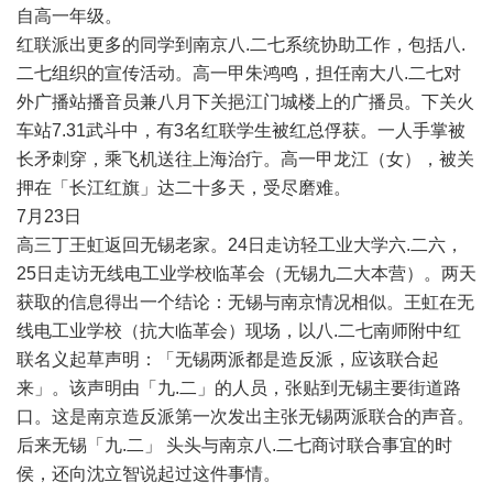
自高一年级。
红联派出更多的同学到南京八
.
二七系统协助工作，包括八
.
二七组织的宣传活动。高一甲朱鸿鸣，担任南大八
.
二七对
外广播站播音员兼八月下关挹江门城楼上的广播员。下关火
车站
7.31
武斗中，有
3
名红联学生被红总俘获。一人手掌被
长矛刺穿，乘飞机送往上海治疔。高一甲龙江（女），被关
押在「长江红旗」达二十多天，受尽磨难。
7
月
23
日
高三丁王虹返回无锡老家。
24
日走访轻工业大学六
.
二六，
25
日走访无线电工业学校临革会（无锡九二大本营）。两天
获取的信息得出一个结论：无锡与南京情况相似。王虹在无
线电工业学校（抗大临革会）现场，以八
.
二七南师附中红
联名义起草声明：「无锡两派都是造反派，应该联合起
来」。该声明由「九
.
二」的人员，张贴到无锡主要街道路
口。这是南京造反派第一次发出主张无锡两派联合的声音。
后来无锡「九
.
二」
头头与南京八
.
二七商讨联合事宜的时
侯，还向沈立智说起过这件事情。