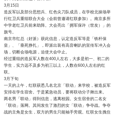
3
月
15
日
造反军以及部分思想兵、红色尖刀队成员，在学校北操场举
行红卫兵重组联合大会（会前曾邀请红联参加）。南京多所
中学老红卫兵前来助阵。大会亮出「拥军保许（世友）」的
旗号。
南京市红总（好派）获此信息，认定造反军等是「铁杆保
皇」、「垂死挣扎」，即派出装有高音喇叭的宣传车冲入会
场，切断会场电源，迫使大会中止。
经过重组的造反军人数在
400
人左右，大多是初一、初二的
学生，实力远不及多为初三以上，人数在
600
人左右的红
联。
3
月下旬
一天的上午，红联获悉几名北京「联动」来学校，被造反军
安排在学生宿舍。于是紧急动员，要将联动分子揪出来。
两名男「联动」得到信息，逃离校园。女生宿舍的二名女
「联动」落网。其间发生了激烈的女「联动」争夺战。争夺
战的主角是女生，双方的男生只能袖手旁观。红联女生拽住