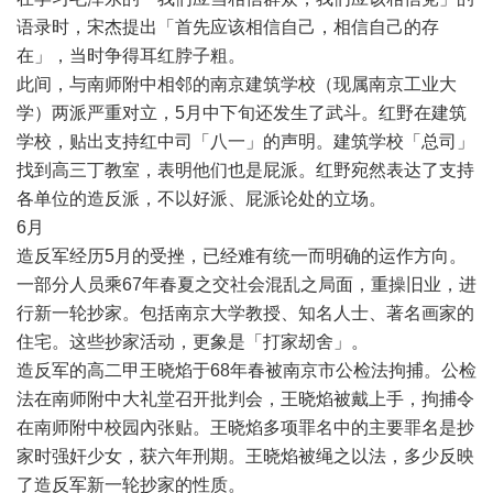
语录时，宋杰提出「首先应该相信自己，相信自己的存
在」，当时争得耳红脖子粗。
此间，与南师附中相邻的南京建筑学校（现属南京工业大
学）两派严重对立，
5
月中下旬还发生了武斗。红野在建筑
学校，贴出支持红中司「八一」的声明。建筑学校「总司」
找到高三丁教室，表明他们也是屁派。红野宛然表达了支持
各单位的造反派，不以好派、屁派论处的立场。
6
月
造反军经历
5
月的受挫，已经难有统一而明确的运作方向。
一部分人员乘
67
年春夏之交社会混乱之局面，重操旧业，进
行新一轮抄家。包括南京大学教授、知名人士、著名画家的
住宅。这些抄家活动，更象是「打家刼舍」。
造反军的高二甲王晓焰于
68
年春被南京市公检法拘捕。公检
法在南师附中大礼堂召开批判会，王晓焰被戴上手，拘捕令
在南师附中校园內张贴。王晓焰多项罪名中的主要罪名是抄
家时强奸少女，获六年刑期。王晓焰被绳之以法，多少反映
了造反军新一轮抄家的性质。