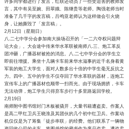
许多同学都进行了发言，红联还动员了一些受迫害的教师发
言，其中有吴至婉、田翠娥、陈继贵等老师。陶强老师当时
准备了几千字的发言稿，吕鸣亚老师认为这样做会引火烧
身，让她撕毁了「发言稿」。
2
月
12
日（星期日）
八
.
二七中学分会参加南大操场召开的「一二六夺权问题辩
论大会」。大会途中传来华水革联被南师八
.
三、炮工革反
团冲砸，广播器材被抢的消息。八
.
二七中学分会的学生立
即前往增援。乘坐十几辆卡车前来华水滋事的近千名身着黄
军装的炮工大学生，面对人数多出十倍的中学生毫无反抗之
力。四中、五中的学生不仅夺回了华水革联的器材，连炮工
宣传车上的广播器材也顺带一扫而光。由于现场拥挤，卡车
无法动弹，炮工学生只得弃车步行十多里路返回学校。
2
月
19
日
南师附中图书馆封门木板被撬开，大量书籍遭盗卖。作案人
是高二甲红卫兵王晓淮及其团伙的几个初中红卫兵。作案动
机仅仅是为了筹集「徒步串联」的经费。他们联系了一辆物
资回收公司的卡车，将图书馆的藏书作为废品盗卖。遭盗卖