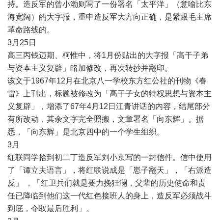
持。造反军的曾小渤则写了一份署名「太平洋」（意喻比东
海宽阔）的大字报，重申造反军大方向正确，是紧跟毛主席
革命路线的。
3
月
25
日
高三丙钱迈期、柯惟中，将
1
月份贴出的大字报「高干子弟
与资本主义复辟」略加修改，再次转抄并翻印。
该文于
1967
年
12
月在北京八一学校东方红公社的刊物《春
雷》上刊出，标题被修改为「高干子女的特权思想与资本主
义复辟」，增添了
67
年
4
月
12
日江青讲话的内容，结尾部分
有所改动，其余文字完全照搬，文章署名「向东辉」。据
悉，「向东辉」是北京四中的一个学生组织。
3
月
红联同学拾到初二丁造反军刘小京写的一封信件。信中使用
了「谭立夫语言」，将红联说成是「崽子翻天」，「右派造
反」
，「红卫兵们就是要力挽狅澜，父辈的历史使命和责
任已降临到他们这一代红色接班人的身上，造反军必须战斗
到底，夺取最后胜利」。