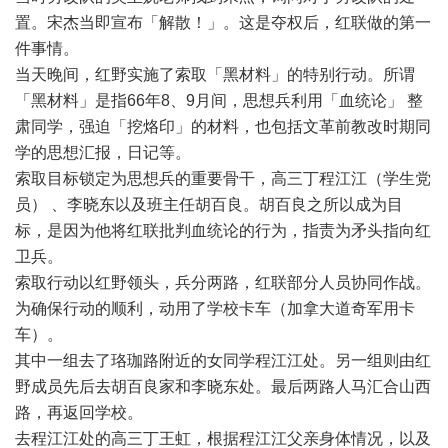
置。宋杰当即宣布「解散！」。这是夺权后，红联做的第一
件事情。
当天晚间，红野实施了索取「黑材料」的特别行动。所谓
「黑材料」是指
66
年
8
、
9
月间，思想兵利用「血统论」
整
肃同学，强迫「挖烙印」的材料，也包括文革前教改时期同
学的思想汇报，日记等。
索取目标锁定为思想兵的重要骨干，高三丁程江江（学生党
员）
、李晓东以及班主任胡百良。胡百良之所以成为目
标，是因为他将红联批判血统论的行为，指责为矛头指向红
卫兵。
索取行动以红野领头，兵分两路，红联部分人员协同作战。
为确保行动的顺利，动用了学校卡车（加拿大道奇军用卡
车）。
其中一组去了珞珈路附近的女同学程江江处。另一组则由红
野成员先后去胡百良家和李晓东处。最后两路人马汇合山西
路，再返回学校。
去程江江处的高三丁王虹，根据程江江父亲身体情况，以及