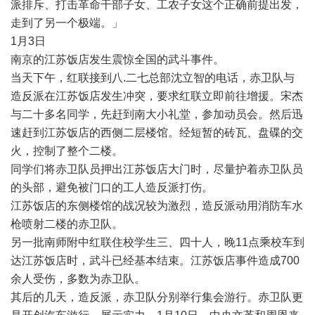
派排斥、打击革命干部子女、工农子女这个正确前提出发，
走到了另一个极端。」
1
月
3
日
南京的江苏饭店发生震惊全国的武斗事件。
当天下午，红联接到八
.
二七总部沈立智的电话，赤卫队与
造反派在江苏饭店发生冲突，要求红联立即前往增援。宋杰
与二十多名同学，先赶到南大小礼堂，参加动员会。然后迅
速赶到江苏饭店的西侧二层楼馆。经短暂的砖瓦、盘碟的交
火，控制了整个二楼。
同学们将赤卫队员押出江苏饭店大门时，尽量护着赤卫队员
的头部，避免被门口的工人造反派打伤。
江苏饭店的东侧楼馆的战况较为激烈，造反派动用消防车水
枪喷射二楼的赤卫队。
另一批南师附中红联住校学生三、四十人，晚
11
点乘校车到
达江苏饭店时，武斗已经基本结束。江苏饭店事件造成
700
余人受伤，多数为赤卫队。
其后的几天，造反派，赤卫队分别举行集会游行。赤卫队更