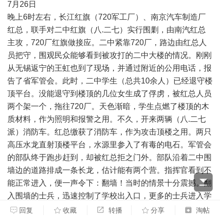
7
月
26
日
晚上
6
时左右，长江红旗（
720
军工厂）、南京汽车制造厂
红总，联手对二中红旗（八
.
二七）实行围剿，由南汽红总
主攻，
720
厂红旗做接应。二中紧靠
720
厂，路边由红总人
员把守，围观民众能够看到被攻打的二中大楼的情况。刚刚
从无锡返宁的王虹也到了现场，并通过附近的公用电话，报
告了省军管会。此时，二中学生（总共
10
余人）已经退守楼
顶平台。没能退守到楼顶的几位女生成了俘虏，被红总人员
两个架一个，拖往
720
厂。天色渐暗，学生点燃了楼顶的木
质材料，作为照明和报警之用。不久，开来两辆（八
.
二七
派）消防车。红总缴获了消防车，作为攻击顶楼之用。两只
高压水龙直射顶楼平台，水源里参入了有毒的电石。军管会
的部队终于跑步赶到，却被红总拒之门外。部队沿着二中围
墙边的道路排成一条长龙，估计能有两个营。指挥官看到不
能正常进入，便一声令下：翻墙！当时的情景十分震撼。翻
入围墙的士兵，迅速控制了学校出入口，更多的士兵进入学
校，高压水龙的喷射也被制止。接着，从学校抬出几位士
回复
收藏
转播
分享
淘帖