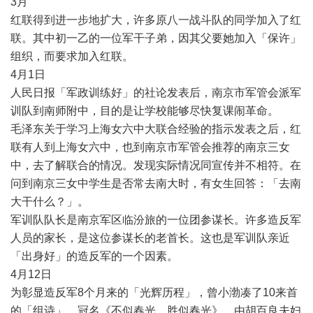
3
月
红联得到进一步地扩大，许多原八一战斗队的同学加入了红
联。其中初一乙的一位军干子弟，因其父要她加入「保许」
组织，而要求加入红联。
4
月
1
日
人民日报「军政训练好」的社论发表后，南京市军管会派军
训队到南师附中，目的是让学校能够尽快复课闹革命。
毛泽东关于学习上海女六中大联合经验的指示发表之后，红
联有人到上海女六中，也到南京市军管会推荐的南京三女
中，去了解联合的情况。发现实际情况同宣传并不相符。在
问到南京三女中学生是否常去南大时，有女生回答：「去南
大干什么？」。
军训队队长是南京军区临汾旅的一位团参谋长。许多造反军
人员的家长，是这位参谋长的老首长。这也是军训队亲近
「出身好」的造反军的一个因素。
4
月
12
日
为彰显造反军
8
个月来的「光辉历程」，曾小渤凑了
10
来首
的「组诗」，冠名《不似春光，胜似春光》，由胡百良夫妇