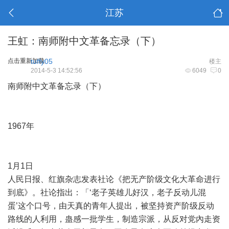
江苏
王虹：南师附中文革备忘录（下）
点击重新加载
tuffy05
楼主
2014-5-3 14:52:56
6049
0
南师附中文革备忘录（下）
1967
年
1
月
1
日
人民日报、红旗杂志发表社论《把无产阶级文化大革命进行
到底》。社论指出：「
‘
老子英雄儿好汉，老子反动儿混
蛋
’
这个口号，由天真的青年人提出，被坚持资产阶级反动
路线的人利用，蛊感一批学生，制造宗派，从反对党內走资