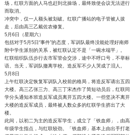
场，红联方面的人马也赶到北操场，最终致使会议无法进行
而取消。
冲突中，仅一人额头被划破。红联广播站的电子管被人拔
走，后由高三乙戴佐农修复。
5
月
6
日（星期六）
包括对于
5
月
5
日
“
事件
”
的态度，军训队最终没能处理好南师
附中学生派别的关系，被红联认定不是「一碗水端平」。
红联组织队伍步行去市军管会交涉，途中不呼口号，不举标
语。当天，军训队撤离学校。造反军不少人哭成了泪人。
5
月
8
日
上午红联决定恢复军训队入校前的格局，将造反军请出五四
大楼。高三乙张三力、高三丁宋杰作了简短动员后，红联同
学分头通知本班造反军成员离开五四大楼。一些坚决不离开
大楼的造反军成员，最终被人数众多的红联学生挤出了大
楼。
此间，以初二为主的造反军学生，成立了「铁血师」，由高
年级学生指点，与红联较劲。「铁血师」基本上由出手打老