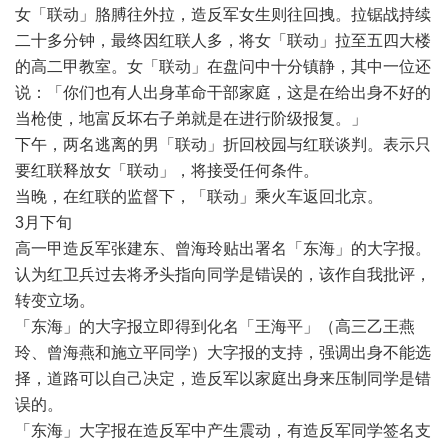
女「联动」胳膊往外拉，造反军女生则往回拽。拉锯战持续
二十多分钟，最终因红联人多，将女「联动」拉至五四大楼
的高二甲教室。女「联动」在盘问中十分镇静，其中一位还
说：「你们也有人出身革命干部家庭，这是在给出身不好的
当枪使，地富反坏右子弟就是在进行阶级报复。」
下午，两名逃离的男「联动」折回校园与红联谈判。表示只
要红联释放女「联动」，将接受任何条件。
当晚，在红联的监督下，「联动」乘火车返回北京。
3
月下旬
高一甲造反军张建东、曾海玲贴出署名「东海」的大字报。
认为红卫兵过去将矛头指向同学是错误的，该作自我批评，
转变立场。
「东海」的大字报立即得到化名「王海平」（高三乙王燕
玲、曾海燕和施立平同学）大字报的支持，强调出身不能选
择，道路可以自己决定，造反军以家庭出身来压制同学是错
误的。
「东海」大字报在造反军中产生震动，有造反军同学签名支