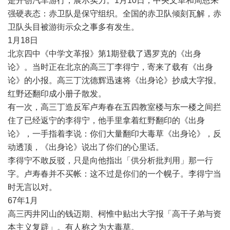
是开创汽车游行，展示实力。
1
月
10
日，中央文革和周恩来
强硬表态：赤卫队是保守组织。全国的赤卫队倾刻瓦解，赤
卫队头目被游街示众之事多有发生。
1
月
18
日
北京四中《中学文革报》第
1
期登载了遇罗克的《出身
论》。当时正在北京的高三丁李得宁，寄来了载有《出身
论》的小报。高三丁沈德辉迅速将《出身论》抄成大字报。
红野还翻印成小册子散发。
有一次，高三丁造反军卢寿春在五四教室楼与东一楼之间拦
住了已经返宁的李得宁，他手里拿着红野翻印的《出身
论》，一手指着李说：你们大量翻印大毒草《出身论》，反
动透顶，《出身论》说出了你们的心里话。
李得宁不敢反驳，只是向他指出「供分析批判用」那一行
字。卢寿春并不买帐：这不过是你们的一个幌子。李得宁当
时无言以对。
67
年
1
月
高三丙井冈山的钱迈期、柯惟中贴出大字报「高干子弟与资
本主义复辟」。有人称之为大毒草。