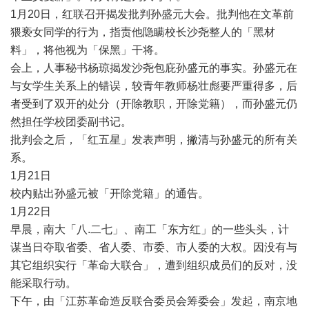
1
月
20
日，红联召开揭发批判孙盛元大会。批判他在文革前
猥亵女同学的行为，指责他隐瞒校长沙尧整人的「黑材
料」，将他视为「保黑」干将。
会上，人事秘书杨琼揭发沙尧包庇孙盛元的事实。孙盛元在
与女学生关系上的错误，较青年教师杨壮彪要严重得多，后
者受到了双开的处分（开除教职，开除党籍），而孙盛元仍
然担任学校团委副书记。
批判会之后，「红五星」发表声明，撇清与孙盛元的所有关
系。
1
月
21
日
校内贴出孙盛元被「开除党籍」的通告。
1
月
22
日
早晨，南大「八
.
二七」、南工「东方红」的一些头头，计
谋当日夺取省委、省人委、市委、市人委的大权。因没有与
其它组织实行「革命大联合」，遭到组织成员们的反对，没
能采取行动。
下午，由「江苏革命造反联合委员会筹委会」发起，南京地