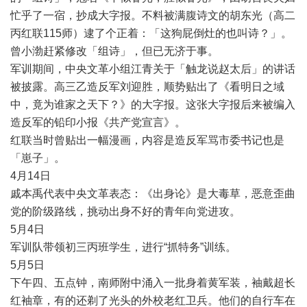
忙乎了一宿，抄成大字报。不料被满腹诗文的胡东光（高二
丙红联
115
师）逮了个正着：「这狗屁倒灶的也叫诗？」。
曾小渤赶紧修改「组诗」，但已无济于事。
军训期间，中央文革小组江青关于「触龙说赵太后」的讲话
被披露。高三乙造反军刘迎胜，顺势贴出了《看明日之域
中，竟为谁家之天下？》的大字报。这张大字报后来被编入
造反军的铅印小报《共产党宣言》。
红联当时曾贴出一幅漫画，内容是造反军骂市委书记也是
「崽子」。
4
月
14
日
戚本禹代表中央文革表态：《出身论》是大毒草，恶意歪曲
党的阶级路线，挑动出身不好的青年向党进攻。
5
月
4
日
军训队带领初三丙班学生，进行
“
抓特务
”
训练。
5
月
5
日
下午四、五点钟，南师附中涌入一批身着黄军装，袖戴超长
红袖章，有的还剃了光头的外校老红卫兵。他们的自行车在