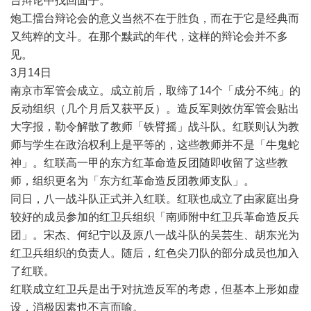
台辩论中找回面子。
炮工擂台辩论会的意义当然不在于胜负，而在于它是经典而
又纯粹的文斗。在那个黩武的年代，这样的辩论会并不多
见。
3
月
14
日
南京市军管会成立。成立前后，取缔了
14
个「成分不纯」的
反动组织（几个月后又获平反）。造反军则效仿军管会贴出
大字报，勒令解散了教师「铁臂摇」战斗队。红联则认为教
师与学生在政治权利上是平等的，这些教师并不是「牛鬼蛇
神」。红联高一甲的东方红革命造反团随即收留了这些教
师，组织更名为「东方红革命造反团教师支队」。
同日，八一战斗队正式并入红联。红联也成立了由家庭出身
较好的成员参加的红卫兵组织「南师附中红卫兵革命造反兵
团」。宋杰、何纪宁以及原八一战斗队的吴芸生、胡东光为
红卫兵组织的负责人。随后，红色尖刀队的部分成员也加入
了红联。
红联成立红卫兵是出于对抗造反军的考虑，但基本上形如虚
设，消极因素也不言而喻。