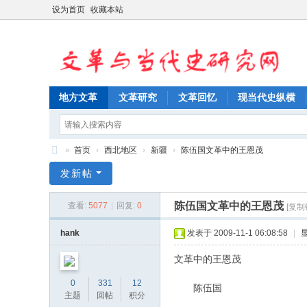
设为首页
收藏本站
地方文革
文革研究
文革回忆
现当代史纵横
»
首页
›
西北地区
›
新疆
›
陈伍国文革中的王恩茂
文
发新帖
革
陈伍国文革中的王恩茂
查看:
5077
|
回复:
0
[复制
与
当
hank
发表于 2009-11-1 06:08:58
|
代
文革中的王恩茂
史
0
331
12
陈伍国
研
主题
回帖
积分