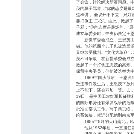
了会议，讨论解决新疆问题。
茂的鼻子骂道：“你的态度是最
这样讲， 会议开不下去，只好
要打倒王“二心”。由此，掀起
子骂：“你的态度是最坏的。”
成立革委会时，中央仍决定王
新疆革委会成立，王恩茂由北京
街。他的第四个儿子也被造反
又继续受批判。“文化大革命”
茂不可争取，在新疆革委会成立
掀起了一个打倒王恩茂的高潮。
保留中央委员，但仍被选举为
1969年国庆节后，王恩茂
叛逃事件发生后，王恩茂下放
上不能下，还会罪加一等。去，
19日，是中国工农红军长征胜
的国际形势还有爆发战争的危
批准回部队工作。写了两页纸，
给聂荣臻，就近分配他到南京
1985年8月的天山南北，风
他从1952年起，一直担任