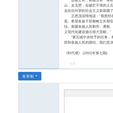
进疆之初，新疆没有一条柏油
山，走戈壁，在破烂不堪的土石
业欣欣向荣的社会主义新新疆
王恩茂深情地说：“我曾经在
底。希望各族干部都树立长期
结。新疆各族人民勤劳、勇敢
义现代化建设做出很大贡献。”
“要完成中央给予的任务，有
部和各族人民的团结，我们坚决
《时代潮》 (2001年第七期)
回复
发新帖