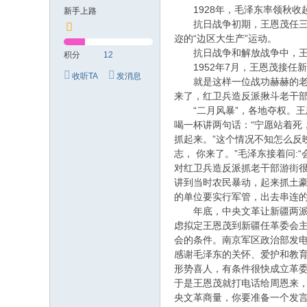
究
1928年，毛泽东率领秋收起
新手上路
网
抗日战争初期，王恩茂任三五九
迩的“边区大生产”运动。
抗日战争和解放战争中，王恩
积分
12
1952年7月，王恩茂接任
收听TA
发消息
就是这样一位战功赫赫的老将
来了，红卫兵造反派揪斗老干
“二月风暴”，各地夺权。王
喝一杯讲两句话：“宁愿站着
抓起来。”这个情况不知怎么反
志， 你来了。”毛泽东接着问:
对红卫兵造反派抓老干部游街
讲到当时农民暴动，起来抓土豪
的单位要实行军管，出去串连
年底，中央文革让新疆两派(造
虑拟定王恩茂到新疆任革委会
会的条件。南京军区政治部发
感谢毛泽东的关怀、爱护和教
形势喜人，有条件很快成立革委
于是王恩茂就打电话给周恩来，
央文革商量，你要准备一个发言