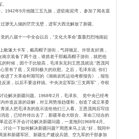
军。
942年9月他随三五九旅，进驻南泥湾， 参加了闻名遐
过渺无人烟的茫茫戈壁，进军大西北解放了新疆。
的八届十一中全会以后，“文化大革命”轰轰烈烈地闹起
上敞篷大卡车，戴高帽子游街，气得顿足。许世友好酒，
在南京装备了两个连，谁抓老干部戴高帽子游街，就把他
的时候，因个子比较高，毛泽东见到王恩茂就说:“恩茂同
恩茂心里有了底，又得到极大的欣慰。之后，毛泽东说: 你们
里收进了大革命时期写的《湖南农民运动考察报告》，报告
反派，以后不要这样搞。中央决定军队“三支两军”，夺权
解决新疆问题。1968年2月，毛泽东、 党中央已经考
军内外造反派的谅解，对立局势渐趋缓和，创造了成立革委
江青派人把毛泽东的批示送给他们三人看。王恩茂阅后写信
的消息，已经外传出去了，新疆革命大联合、革命三结合的
迟迟不开会讨论解决新疆问题，一直拖到1968年4月。
讨论一下如何解决新疆问题?”周恩来马上说:“好，我同中
疆两派和新疆军区、新疆生产建设兵团、空九军的干部参加