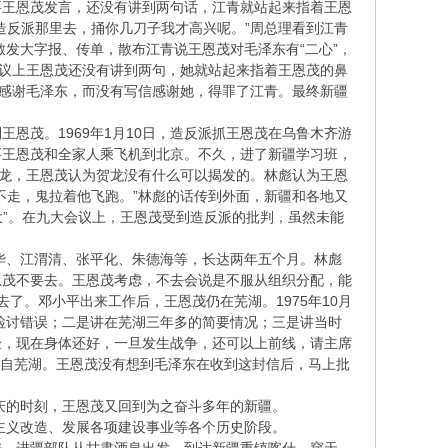
要王恩茂发言，还没有讲到两句话，江青就站起来指着王恩
到造反派那里去，捅你几刀子我才高兴呢。”周总理看到江青
发大字报、传单，散布江青说王恩茂对毛泽东有“二心”，
会议上王恩茂还没有讲到两句，她就站起来指着王恩茂的鼻
信感谢毛泽东，而没有写信感谢她，得罪了江青。最终新疆
茂。1969年1月10日，造反派抓王恩茂在乌鲁木齐游
要王恩茂和全家人乘飞机到北京。不久，进了新疆学习班，
贺龙，王恩茂认为贺龙没有什么可以揭发的。林彪认为王恩
不走，鬼拉着他飞跑。”林彪的话传到外面，新疆和各地又
大”。在九大会议上，王恩茂受到造反派的批判，虽然未能
华、江渭清、张平化、朱德海等，长达两年五个月。林彪
恩茂不要去。王恩茂考虑，不去会说是不服从组织分配，能
了。邓小平出来工作后，王恩茂仍在芜湖。1975年10月
是检讨错误；二是讲在芜湖三年多的简要情况；三是讲当时
验，现在身体还好，一旦发生战争，还可以上前线，请主席
寄自芜湖。王恩茂没有想到毛泽东在收到这封信后，马上批
庆的时刻，王恩茂又回到为之奋斗多年的新疆。
主义改造、发展各项建设事业等各个历史阶段。