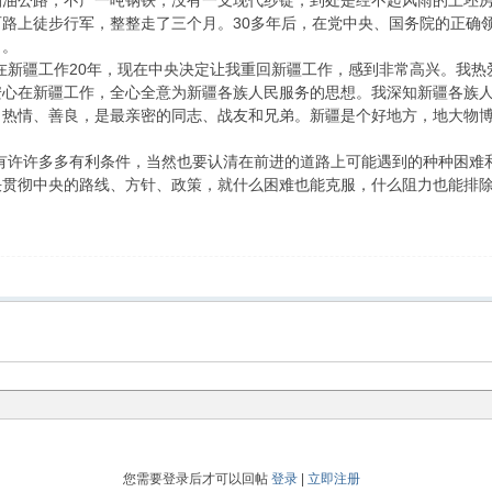
公路，不产一吨钢铁，没有一支现代纱锭，到处是经不起风雨的土坯房
路上徒步行军，整整走了三个月。30多年后，在党中央、国务院的正确
了。
新疆工作20年，现在中央决定让我重回新疆工作，感到非常高兴。我热
安心在新疆工作，全心全意为新疆各族人民服务的思想。我深知新疆各族
、热情、善良，是最亲密的同志、战友和兄弟。新疆是个好地方，地大物
许许多多有利条件，当然也要认清在前进的道路上可能遇到的种种困难
贯彻中央的路线、方针、政策，就什么困难也能克服，什么阻力也能排除
您需要登录后才可以回帖
登录
|
立即注册