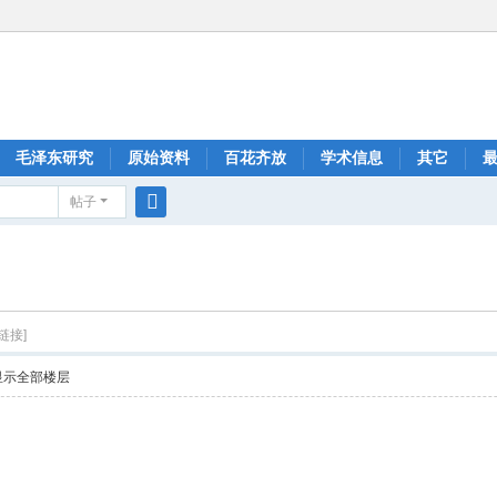
毛泽东研究
原始资料
百花齐放
学术信息
其它
帖子
搜
索
链接]
显示全部楼层