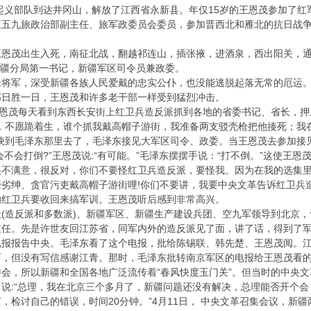
义部队到达井冈山，解放了江西省永新县。年仅15岁的王恩茂参加了红
旅政治部副主任、旅军政委员会委员，参加晋西北和雁北的抗日战争。1
茂出生入死，南征北战，翻越祁连山，插张掖，进酒泉，西出阳关，通
新疆分局第一书记，新疆军区司令员兼政委。
军，深受新疆各族人民爱戴的忠实公仆，也没能逃脱起落无常的厄运。党
部日胜一日，王恩茂和许多老干部一样受到猛烈冲击。
恩茂每天看到东西长安街上红卫兵造反派抓到各地的省委书记、省长，押
死，不愿跪着生，谁个抓我戴高帽子游街，我准备两支驳壳枪把他揍死；我
映到毛泽东那里去了，毛泽东接见大军区司令、政委。当王恩茂去参加接见
“会不会打倒?”王恩茂说:“有可能。”毛泽东摆摆手说：“打不倒。”这使王
很不满意，很反对，你们不要怪红卫兵造反派，要怪我。因为在我的选集
劣绅、贪官污吏戴高帽子游街哩!你们不要讲，我要中央文革告诉红卫兵造
的红卫兵要收回来搞军训。王恩茂听后感到非常高兴。
反派和多数派)、新疆军区、新疆生产建设兵团、空九军领导到北京，讨论
主任。先是许世友回江苏省，同军内外的造反派见了面，讲了话，得到了
电报报告中央。毛泽东看了这个电报，批给陈锡联、韩先楚、王恩茂阅。
育，但没有写信感谢江青。那时，毛泽东批转南京军区的电报给王恩茂看
会，所以新疆和全国各地广泛流传着“春风快度玉门关”。但当时的中央文革
说:“总理，我在北京三个多月了，新疆问题还没有解决，总理能否开个会，
，检讨自己的错误，时间20分钟。”4月11日， 中央文革召集会议，新