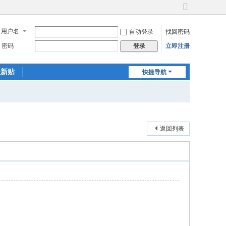
切
换
用户名
自动登录
找回密码
到
宽
密码
立即注册
登录
版
最新贴
快捷导航
返回列表