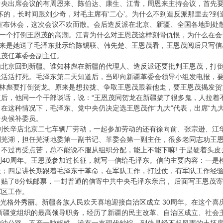
中央出席会议的有周恩来、陈伯达、康生、江青，周恩来主持会议，首先
坏的，长时间跟刘少奇，对毛主席有‘二心’。为什么不到造反派那里去?
宣布休会，这次会议不欢而散。会后造反派在北京、新疆、全国各地到处散
了一个打倒王恩茂的高潮。江青为什么对王恩茂这样刻骨仇恨，为什么在
原来是她送了毛泽东批示给陈锡联、韩先楚、王恩茂看，王恩茂阅后只写
恩茂任革委会副主任。
回到新疆。谁知林彪在新疆的代理人、造反派还要批判王恩茂，打倒王恩
派活活打死。毛泽东第二天知道后，当即向新疆革委会领导小组发电报，
，林彪要打倒贺龙。原来是想拉拢、争取王恩茂跟着他走，要王恩茂揭发
后，他同一个干部谈话，说：“王恩茂同贺龙在新疆搞了很多鬼，人拉着
在这种情况下，毛泽东、党中央仍决定选王恩茂作“九大”代表，出席“九
中央候补委员。
到长辛店北京二七车辆厂劳动，一起参加劳动的还有徐向前、张宗逊、江
到芜湖，担任芜湖地委第一副书记、革委会第一副主任，很多老同志劝王
不过再受点苦，总不能说不服从组织分配，能上不能下嘛! 于是硬着头皮去
利40周年。王恩茂参加过长征，就写一信给毛泽东。信的主要内容：一
险；四是讲长期跟着毛泽东干革命，在军队工作，打过仗，有军队工作经
贴了8分钱邮票，一封普通的信寄中共中央毛泽东亲启， 后面写王恩茂
军区工作。
光格外秀丽。新疆各族人民欢天喜地迎接自治区成立 30周年。在这个喜
新疆党组织的最高领导职务，经历了新疆的民主改革、自治区成立、社会