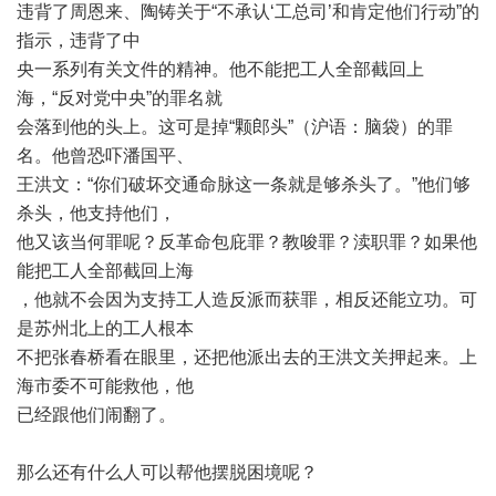
违背了周恩来、陶铸关于
“
不承认
‘
工总司
’
和肯定他们行动
”
的
指示，违背了中
央一系列有关文件的精神。他不能把工人全部截回上
海，
“
反对党中央
”
的罪名就
会落到他的头上。这可是掉
“
颗郎头
”
（沪语：脑袋）的罪
名。他曾恐吓潘国平、
王洪文：
“
你们破坏交通命脉这一条就是够杀头了。
”
他们够
杀头，他支持他们，
他又该当何罪呢？反革命包庇罪？教唆罪？渎职罪？如果他
能把工人全部截回上海
，他就不会因为支持工人造反派而获罪，相反还能立功。可
是苏州北上的工人根本
不把张春桥看在眼里，还把他派出去的王洪文关押起来。上
海市委不可能救他，他
已经跟他们闹翻了。
那么还有什么人可以帮他摆脱困境呢？