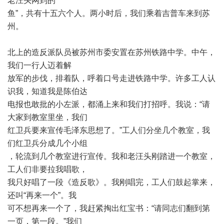
老汪头网到的
“
鱼
”
，共有十五六个人。两小时后，我们乘着吉普车来到苏
州。
北上的造反派队员被苏州市委安置在苏州铁路中学。中午，
我们一行人迈着解
放军的步伐，排着队，呼着口号走进铁路中学。许多工人认
识我，知道我是陈伯达
电报也敢批的小左派，都涌上来和我们打招呼。我说：
“
请
大家到教室里坐，我们
红卫兵要来宣传毛泽东思想了。
”
工人们分坐几个教室，我
们红卫兵分成几个小组
，轮流到几个教室进行宣传。我和老汪头刚踏进一个教室，
工人们非要拉我唱歌，
我只好唱了一段《造反歌》。我刚唱完，工人们鼓起掌来，
还叫
“
再来一个
”
。我
可不想再来一个了，我赶紧掏出红宝书：
“
请同志们翻到第
一页，第一段。
”
我们