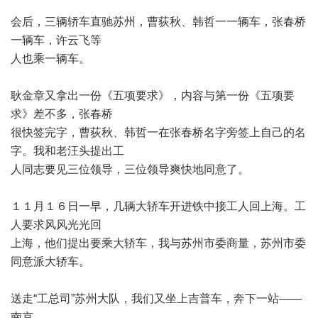
会后，三辆轿车直驰苏州，曹荻秋、韩哲一一辆车，张春桥
一辆车，许云飞等
人也乘一辆车。
耿金章又拿出一份《五项要求》，内容与第一份《五项要
求》差不多，张春桥
很快签完字，曹荻秋、韩哲一在张春桥名字旁签上自己的名
字。我和老汪头提出工
人同志要见三位领导，三位领导爽快地同意了。
１１月１６日一早，几辆大轿车开进铁中接工人回上海。工
人要求风风光光回
上海，他们提出要乘大轿车，我与苏州市委商量，苏州市委
同意派大轿车。
送走
“
工总司
”
苏州大队，我们又坐上吉普车，奔下一站
——
南京。