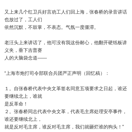
又上来几个红卫兵好言劝工人们回上海，张春桥的录音讲话
也放过了，工人们
依然沉默，不鼓掌，不表态。气氛一度僵滞。
老汪头上来讲话了，他可没有我这份耐心，他翻开硬纸板讲
义夹，垂下吉普赛
人的大脑袋念道
——
“
上海市炮打司令部联合兵团严正声明（回忆稿）：
１。自张春桥代表中央文革签名同意五项要求之日起，谁还
要继续北上，谁就
是反革命！
２。张春桥同志代表中央文革，代表毛主席处理安亭事件，
谁还要继续北上，
就是反对毛主席，谁反对毛主席，我们就砸烂谁的狗头！
”