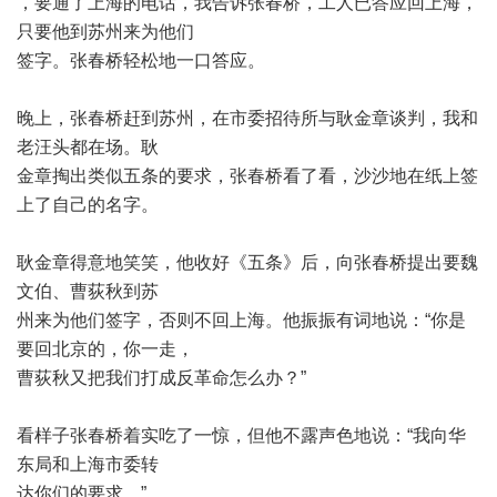
，要通了上海的电话，我告诉张春桥，工人已答应回上海，
只要他到苏州来为他们
签字。张春桥轻松地一口答应。
晚上，张春桥赶到苏州，在市委招待所与耿金章谈判，我和
老汪头都在场。耿
金章掏出类似五条的要求，张春桥看了看，沙沙地在纸上签
上了自己的名字。
耿金章得意地笑笑，他收好《五条》后，向张春桥提出要魏
文伯、曹荻秋到苏
州来为他们签字，否则不回上海。他振振有词地说：
“
你是
要回北京的，你一走，
曹荻秋又把我们打成反革命怎么办？
”
看样子张春桥着实吃了一惊，但他不露声色地说：
“
我向华
东局和上海市委转
达你们的要求。
”