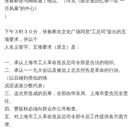
张春桥还与陶铸通了电话。（详见《陈丕显回忆录
—
在
“
一
月风暴
”
的中心》
）
下午３时３０分，张春桥在文化广场同意
“
工总司
”
提出的五
项要求，并以个
人名义签字。五项要求（原文）是：
一、承认上海市工人革命造反总司令部是合法的组织。
二、承认一一九大会以及被迫上北京控告是革命的行动。
（以后碰到类似的情
况应该派少数代表）
三、这次所造成的后果，全部由华东局、上海市委负完全责
任。
四、曹荻秋必须向群众作公开检查。
五、对上海市工人革命造反总司令部今后工作提供各方面方
便。