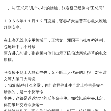
一、与
“
工总司
”
几个小时的接触，张春桥已经倒向
“
工总司
”
１９６６年１１月１２日凌晨，张春桥乘吉普车心急火燎地
赶到安亭。
在上海无线电专用机械厂，王洪文、潘国平与张春桥谈判，
包炮居中，不时帮
两方讲几句话，张春桥向他们出示了陈伯达亲笔起草的电文
原稿。
张春桥不到工人群众中去，又不听工人代表的汇报，对王洪
文等人破口大骂说
：
“
你们搞些什么名堂，你们这样停止生产北上控告是完全
错误的，是一个反革命
事件，这都是道道地地的反革命事件。如按以前中央规定，
你们破坏交通命脉这一