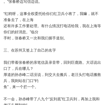
。
”
张春桥边写信边说。
“
红鸥呀，这事全权委托给你们红卫兵小将了，我嘛，就不
准备去了，在上海
还有许多工作要处理。有什么情况打电话给我，我在上海等
你们的好消息。
”
临分
手时，张春桥又一次和我们握手道别。
三、在苏州又签上了自己的名字
我们带着张春桥的亲笔信及录音带，回到巨鹿路。大话说出
口了，兵在哪儿？
厚道的孙赤峰二话没说，到交大去搬兵，老汪头打电话搬救
兵，我则站在门口
“
钓
鱼
”
，来一个拦一个。
不一会，孙赤峰带了八九个
“
反到底
”
红卫兵到，再加上我和