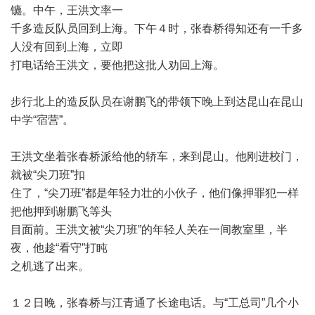
镳。中午，王洪文率一
千多造反队员回到上海。下午４时，张春桥得知还有一千多
人没有回到上海，立即
打电话给王洪文，要他把这批人劝回上海。
步行北上的造反队员在谢鹏飞的带领下晚上到达昆山在昆山
中学
“
宿营
”
。
王洪文坐着张春桥派给他的轿车，来到昆山。他刚进校门，
就被
“
尖刀班
”
扣
住了，
“
尖刀班
”
都是年轻力壮的小伙子，他们像押罪犯一样
把他押到谢鹏飞等头
目面前。王洪文被
“
尖刀班
”
的年轻人关在一间教室里，半
夜，他趁
“
看守
”
打盹
之机逃了出来。
１２日晚，张春桥与江青通了长途电话。与
“
工总司
”
几个小