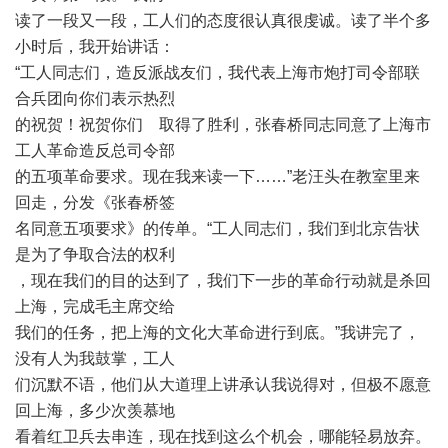
读了一段又一段，工人们的态度很认真很虔诚。读了半个多
小时后，我开始讲话：
“
工人同志们，造反派战友们，我代表上海市炮打司令部联
合兵团向你们表示热烈
的祝贺！祝贺你们 取得了胜利，张春桥同志同意了上海市
工人革命造反总司令部
的五项革命要求。现在我来读一下
……”
老汪头在教室里来
回走，分发《张春桥签
名同意五项要求》的传单。
“
工人同志们，我们到北京告状
是为了争取合法的权利
，现在我们的目的达到了，我们下一步的革命行动就是杀回
上海，完成毛主席交给
我们的任务，把上海的文化大革命进行到底。
”
我讲完了，
没有人为我鼓掌，工人
们沉默不语，他们从大道理上讲承认我说得对，但极不愿意
回上海，多少次羡慕地
看着红卫兵去串连，现在找到这么个机会，哪能轻易放弃。