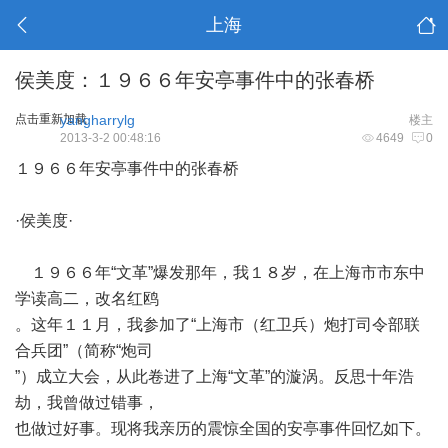
上海
侯美度：１９６６年安亭事件中的张春桥
点击重新加载
yangharrylg
楼主
2013-3-2 00:48:16
4649
0
１９６６年安亭事件中的张春桥
·
侯美度
·
１９６６年
“
文革
”
爆发那年，我１８岁，在上海市市东中
学读高二，改名红鸥
。这年１１月，我参加了
“
上海市（红卫兵）炮打司令部联
合兵团
”
（简称
“
炮司
”
）成立大会，从此卷进了上海
“
文革
”
的漩涡。反思十年浩
劫，我曾做过错事，
也做过好事。现将我亲历的震惊全国的安亭事件回忆如下。