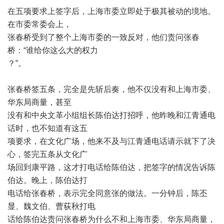
在五项要求上签字后，上海市委立即处于极其被动的境地。
在市委常委会上，
张春桥受到了整个上海市委的一致反对，他们责问张春
桥：
“
谁给你这么大的权力
？
”
。
张春桥签五条，完全是先斩后奏，他不仅没有和上海市委、
华东局商量，甚至
没有和中央文革小组组长陈伯达打招呼，他昨晚和江青通电
话时，也不知道有这五
项要求，在文化广场，他来不及与江青通电话请示就下了决
心，签完五条从文化广
场回到康平路，这才打电话给陈伯达，把签字的情况告诉陈
伯达。晚上，陈伯达打
电话给张春桥，表示完全同意张的做法。一分钟后，陈丕
显、魏文伯、曹荻秋打电
话给陈伯达责问张春桥为什么不和上海市委、华东局商量，