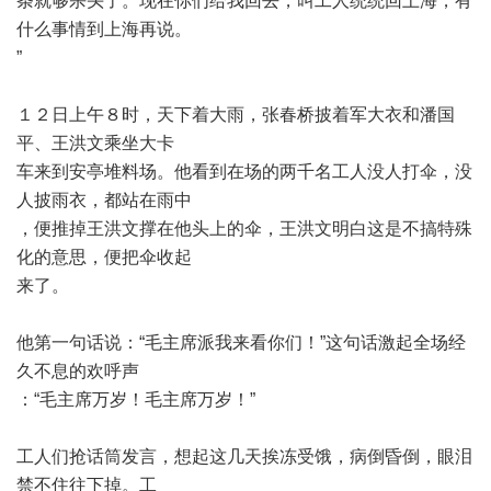
条就够杀头了。现在你们给我回去，叫工人统统回上海，有
什么事情到上海再说。
”
１２日上午８时，天下着大雨，张春桥披着军大衣和潘国
平、王洪文乘坐大卡
车来到安亭堆料场。他看到在场的两千名工人没人打伞，没
人披雨衣，都站在雨中
，便推掉王洪文撑在他头上的伞，王洪文明白这是不搞特殊
化的意思，便把伞收起
来了。
他第一句话说：
“
毛主席派我来看你们！
”
这句话激起全场经
久不息的欢呼声
：
“
毛主席万岁！毛主席万岁！
”
工人们抢话筒发言，想起这几天挨冻受饿，病倒昏倒，眼泪
禁不住往下掉。工