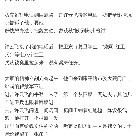
我立刻打电话到巨鹿路，是许云飞接的电话，我把全部情况
都告诉了他，要他
赶快想办法，把魏文伯、曹荻秋
“
揪
”
到苏州检讨。
许云飞接了我的电话后，把卫东（复旦学生，
“
炮司
”
红卫
兵）等七八个红卫
兵从被窝里拉起来，说有紧急任务。
大家的精神立刻亢奋起来，他们来到康平路市委大院门口，
站岗的解放军不让
进。许云飞的牛劲上来了，第一个从围墙上爬进去，其他几
个红卫兵也跟着翻墙进
去。许云飞闯进一间房间，房间里铺着红地毯，陈设很气
派，他打开一个抽屉，发
现里面有给魏文伯的公函，断定这间房间主人是魏文伯，于
是给魏留了一张条子，