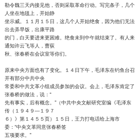
勒令魏三天内接见他，否则采取革命行动。写完条子，几个
人坐在地毯上，开始静
坐示威。１１月１５日，这几个人开始绝食，因为他们无法
出去弄早饭，出康平路
的门，白天要进来更困难。绝食未到中午就结束了。有人来
通知许云飞等人，曹荻
秋、张春桥在会议室等你们。
原来中央方面也有了变化。１４日下午，毛泽东在钓鱼台召
开有部分中共中央
常委和中共文革小组成员参加的会议。会上，毛泽东肯定了
张春桥的做法，说：
“
先有事实，后有概念。
”
（中共中央文献研究室编《毛泽东
传（１９４９
—
１９７
６）》第１４５５页）１５日，王力打电话给上海市
委：
“
中央文革同意张春桥签
五项要求。
”