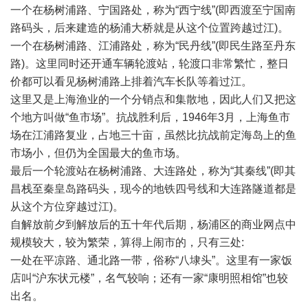
一个在杨树浦路、宁国路处，称为“西宁线”(即西渡至宁国南
路码头，后来建造的杨浦大桥就是从这个位置跨越过江)。
一个在杨树浦路、江浦路处，称为“民丹线”(即民生路至丹东
路)。这里同时还开通车辆轮渡站，轮渡口非常繁忙，整日
价都可以看见杨树浦路上排着汽车长队等着过江。
这里又是上海渔业的一个分销点和集散地，因此人们又把这
个地方叫做“鱼市场”。抗战胜利后，1946年3月，上海鱼市
场在江浦路复业，占地三十亩，虽然比抗战前定海岛上的鱼
市场小，但仍为全国最大的鱼市场。
最后一个轮渡站在杨树浦路、大连路处，称为“其秦线”(即其
昌栈至秦皇岛路码头，现今的地铁四号线和大连路隧道都是
从这个方位穿越过江)。
自解放前夕到解放后的五十年代后期，杨浦区的商业网点中
规模较大，较为繁荣，算得上闹市的，只有三处:
一处在平凉路、通北路一带，俗称“八埭头”。这里有一家饭
店叫“沪东状元楼”，名气较响；还有一家“康明照相馆”也较
出名。