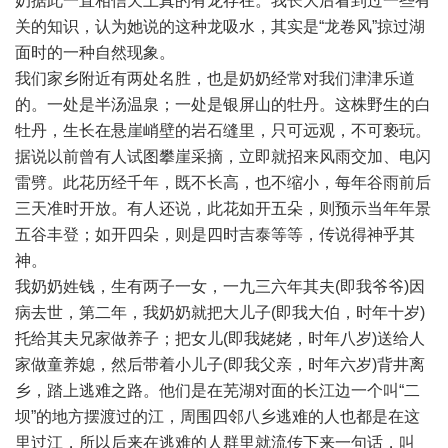
奶据此一直相信天上真的有龙存在。我长大后看到过一些有
关的知识，认为她说的这种龙吸水，其实是“龙卷风”掠过湖
面时的一种自然现象。
我们家乡附近有两处名胜，也是奶奶经常对我们津津乐道
的。一处是半汤温泉；一处是银屏山的牡丹。这株野生的白
牡丹，生长在悬崖峭壁的岩石缝里，只可远观，不可亵玩。
据说以前曾有人试图攀崖采摘，立即就招来风雨交加、电闪
雷劈。此花历经千年，既不长高，也不缩小，每年谷雨前后
三天准时开放。有人还说，此花如开五朵，则预示当年年景
五谷丰登；如开四朵，则是四时吉泰等等，传说得神乎其
神。
我奶奶姓钱，生有两子一女，一九三六年其夫(即我爷爷)因
病去世，第二年，我奶奶就把大儿子(即我大伯，时年十岁)
托给其夫兄家做养子；把女儿(即我姥姥，时年八岁)送给人
家做童养媳，然后带着小儿子(即我父亲，时年六岁)背井离
乡，踏上逃难之路。他们是在芜湖对面的长江边一个叫“二
坝”的地方摆渡过的江，周围四邻八乡逃难的人也都是在这
里过江，所以后来在逃难的人群里就流传下来一句话，叫