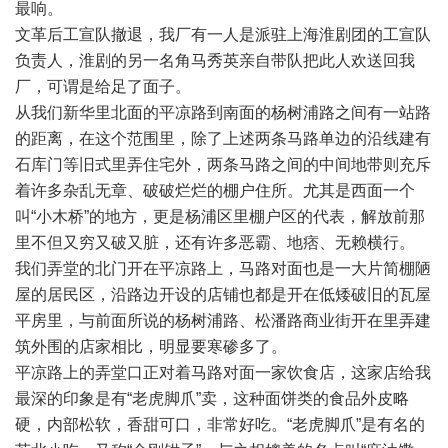
最响。
文革后工宣队撤退，我厂有一人是派驻上海淮剧团的工宣队
负责人，淮剧的另一名角马秀英亲自带队把此人欢送回我
厂，可谓是给足了面子。
从我们新华里北面的平凉路到南面的杨树浦路之间有一站路
的距离，在这个范围里，除了上述两条马路单边的沿线建有
石库门等旧式里弄住宅外，两条马路之间的中间地带则充斥
着许多杂乱无章、破破烂烂的棚户住所。尤其是西面一个
叫“小木桥”的地方，更是杨浦区里棚户区的代表，解放前那
里不但又穷又破又脏，还有许多恶霸、地痞、无赖横行。
我们弄堂的北门开在平凉路上，马路对面也是一大片简棚陋
屋的居民区，沿路边开设的店铺也都是开在低矮破旧的瓦屋
平房里，与前面所说的杨树浦路、松潘路商业街开在里弄建
筑外围的店家相比，明显要寒碜多了。
平凉路上的弄堂口正对着马路对面一家饮食店，这家店给我
最深的印象是有“老虎脚爪”卖，这种面饼类的食品外皮略
硬，内部松软，香甜可口，非常好吃。“老虎脚爪”是有名的