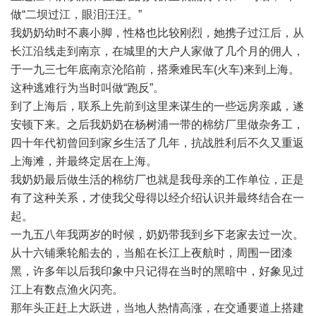
做“二坝过江，眼泪汪汪。”
我奶奶幼时不裹小脚，性格也比较刚烈，她携子过江后，从
长江沿线走到南京，在城里的大户人家做了几个月的佣人，
于一九三七年底南京沦陷前，搭乘难民车(火车)来到上海。
这种逃难行为当时叫做“跑反”。
到了上海后，联系上先前到这里来谋生的一些远房亲戚，遂
安顿下来。之后我奶奶在杨树浦一带的棉纺厂里做杂务工，
四十年代初曾回到家乡生活了几年，抗战胜利后不久又重返
上海滩，并最终定居在上海。
我奶奶最后做生活的棉纺厂也就是我母亲的工作单位，正是
有了这种关系，才使我父母得以经介绍认识并最终结合在一
起。
一九五八年我两岁的时候，奶奶带我到乡下老家去过一次。
从十六铺乘轮船去的，当船在长江上夜航时，周围一团漆
黑，许多年以后我印象中只记得在当时的黑暗中，好象见过
江上有数点渔火闪亮。
那年头正赶上大跃进，当地人热情高涨，在交通要道上搭建