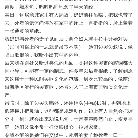
超度，敲木鱼，呜哩吗哩地念了半天的经。
某日，远房亲戚家里有人病故，奶奶前往吊唁，把我也带了
去。死者的遗体尚停放在家中的床上，直挺挺的，脸上盖着
一张通黄的草纸。
我奶奶与死者的妻子见面后，两个妇人就手拉手开始对哭
（民间习俗上的一忌就是吊丧不哭）。她们边哭边叙说，像
唱山歌似的，我听不出其中的内容。
后来我在别处又听过类似的几回，觉得这种哭丧的腔调都大
同小异，可能有一定的制式。许多年以后看报纸，了解到原
来这属于一种民间哭歌文化的范畴。层次比较高的，像南汇
沿海地区流行的哭丧歌，还被列入了上海市非物质文化遗
产。
吊唁时，除了边哭边唱外，还用绢头(手帕)拭泪，再朝地上
假装擤几把鼻涕，这些都是规定动作。边上有人自然会把握
分寸，到时就会出来劝说几句，于是哭声嘎然而止，恢复平
静，她们又像平常一样促膝谈心，拉起家常。
令我不解的是她们在交谈中，死者的妻子称死者一口一