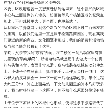
在“杨百”的斜对面是杨浦区图书馆。
区委、区政府也曾一度想要迁移到这里来，这个新兴的区域
中心与上面提到的八埭头、松藩路等几个杨浦区老的繁荣点
相比，不但规模更大，更全面，也更新式了。
从我家出了弄堂口，到这个新兴的中心区域不过二百米左右
的距离。以前我们这里一直是属于松藩路商圈的，现在离我
们更近的新的商业、文化圈逐渐形成，我们的消费和活动场
所当然也随之转移到了这里。
某晚，父亲带我到“东宫”去玩。在二楼的一间活动室里有供
儿童玩的“骑电动马”，所谓电动马就是用牛皮做成一个仿真
的马头和马背，表面非常光滑，皮马按装在机械传动部件之
上。小孩子坐在马背上，抓住把手，工作人员打开电门，这
匹载人的皮马就会一上一下一前一后地运动起来。每个过程
大约三分钟，骑在上面晃悠一下比幼儿园里的骑木马好玩多
了。我当时很想骑一下这匹马，但不知什么原因好像没有骑
成。
由于位于平凉路上的区域中心形成，使得这条平凉路取代了