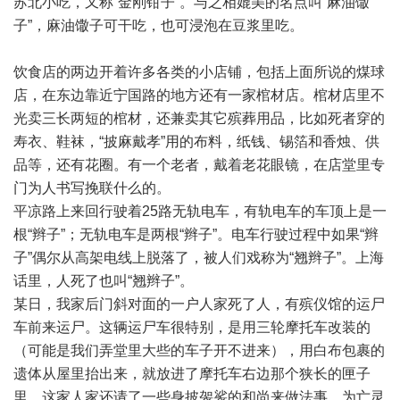
苏北小吃，又称“金刚钳子”。与之相媲美的名点叫“麻油馓
子”，麻油馓子可干吃，也可浸泡在豆浆里吃。
饮食店的两边开着许多各类的小店铺，包括上面所说的煤球
店，在东边靠近宁国路的地方还有一家棺材店。棺材店里不
光卖三长两短的棺材，还兼卖其它殡葬用品，比如死者穿的
寿衣、鞋袜，“披麻戴孝”用的布料，纸钱、锡箔和香烛、供
品等，还有花圈。有一个老者，戴着老花眼镜，在店堂里专
门为人书写挽联什么的。
平凉路上来回行驶着25路无轨电车，有轨电车的车顶上是一
根“辫子”；无轨电车是两根“辫子”。电车行驶过程中如果“辫
子”偶尔从高架电线上脱落了，被人们戏称为“翘辫子”。上海
话里，人死了也叫“翘辫子”。
某日，我家后门斜对面的一户人家死了人，有殡仪馆的运尸
车前来运尸。这辆运尸车很特别，是用三轮摩托车改装的
（可能是我们弄堂里大些的车子开不进来），用白布包裹的
遗体从屋里抬出来，就放进了摩托车右边那个狭长的匣子
里。这家人家还请了一些身披袈裟的和尚来做法事，为亡灵