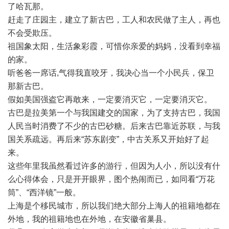
了哈瓦那。
赶走了庄园主，建立了新古巴，工人和农民做了主人，再也
不会受欺压。
祖国象太阳，生活象彩霞，可惜你亲爱的妈妈，没看到幸福
的家。
听爸爸一席话,气得我直咬牙，我决心当一个小民兵，保卫
那新古巴。
假如美国强盗它再敢来，一定要消灭它，一定要消灭它。
古巴是拉美第一个与我国建交的国家，为了支持古巴，我国
人民当时消费了不少的古巴砂糖。后来古巴靠近苏联，与我
国关系疏远。再后来“苏东剧变”，中古关系又开始好了起
来。
这些年里我虽然看过许多的游行，但因为人小，所以没有什
么心得体会，只是开开眼界，图个热闹而已，如同看“万花
筒”、“西洋镜”一般。
上海是个移民城市，所以我们绝大部分上海人的祖籍地都在
外地，我的祖籍地也在外地，在安徽省巢县。