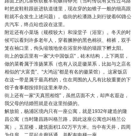
路面上的几条铁轨被车轮碾得铮亮（当时传说有女性过马路
时把皮鞋鞋跟嵌进轨道缝里，现在穿的如锥子一般的细高跟
鞋就不会发生上述问题）。临街的松潘路上则行驶着60路公
共汽车，终点站也设在这里。
附近还有小菜场（规模较大）和澡堂子（浴室）。冬天的时
候可以看到许多老年人，穿着臃肿的黑色棉祆、棉裤，双手
笼在袖口里，佝头缩颈地坐在浴室外墙的墙跟下孵太阳。
街上的饭店里有一家“大中国饭店”，砖木结构，上下两层，
做的菜肴属于淮扬莱系（也有人说是徽菜系，比如与之店名
相似的“大富贵”、“大鸿运”都是有名的徽菜馆）。这家饭店
在这一带是属于最高档的，住在周围的人凡有比较重要的下
馆子食事都按排到这里来举办。
街上还有一家“天真照相馆”，虽然店面不大，却声名遐迩，
我父母的结婚照就是在这里拍摄的。
解放前，杨浦区境内只有一座公寓，就是1932年建造的隆
昌公寓（当时隆昌路叫格兰路，因此这座公寓也叫格兰公
寓）。五层楼，建筑面积1.02万平方米。当中有天井，四周
为住房，二层起走廊环通，并配有电梯一座。