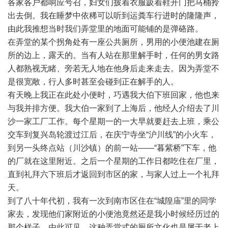
各家各户都响应号召，妇女们披着衣服趿着鞋开门把马桶拎
出去倒。我在睡梦中依稀可以听到运粪车行进时的隆隆声，
由此我推想当时我们弄堂里的地面可能铺的是弹硌路。
在弄堂的某个拐角处有一座公共厕所，男用的小便池建在厕
所的边上，露天的。当有人站在那里解手时，任何的男女路
人都熟视无睹、旁若无人地在他身后走来走去。因为弄堂不
是很宽敞，行人多时甚至会碰到正在解手的人。
有天晚上我正在此处小便时，巧遇我大伯下班回家，他也来
与我并排方便。我大伯一家到了上海后，他经人介绍去了川
沙一家工厂工作。每个星期一的一大早就要赶去上班，乘公
交车到复兴岛轮渡过江后，在庆宁寺坐“沪川线”的小火车，
到另一头终点站（川沙镇）的前一站——“暮紫桥”下车，他
的厂就在这里附近。之后一个星期的工作日都吃住在厂里，
直到礼拜六下班后才返回到市区的家，与家人过上一个礼拜
天。
到了八十年代初，我有一次到南市区住在“城隍庙”里的同学
家去，发现他们家附近的小便池竟然还是我小时候经历过的
那个样子，由此可见，这种弄堂式的厕所文化也是属于老上