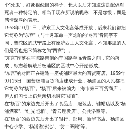
个“死鬼”，好象很怨恨的样子。长大以后才知道这是配偶对
死者一种特定的、相当于现在所说的昵称，不是怨恨，而是
感情深厚的表示。
1958年10月1日，沪东工人文化宫落成开放，后来我们都把
它简称为“东宫”（与十月革命一声炮响的“冬宫”音同字不
同，普陀区的武宁路上有座沪西工人文化宫，不知那里的人
们是否也把它简称之为“西宫”）。
“东宫”座落在平凉路南侧的宁国路至临青路之间，它的落
成，标志着解放后杨浦区的区域中心开始形成。
“东宫”的对面正在建造一座杨浦区最大的百货商店。1959年
9月15日，国营杨浦百货商店建成开业，杨浦区的人民都把
它简称为“杨百”。“杨百”后来被编为上海市第三百货商店，
但人们习惯上仍然亲切地叫它“杨百”。
在“杨百”的东边先后开出了食品店、服装店、鞋帽店以及“杨
浦酒家”、“红光照相”、“青云理发店”、公共浴室等。
在“杨百”的西边先后开出了银行、邮局、新华书店、杨浦区
中心小学、“杨浦游泳池”、“纺二医院”等。