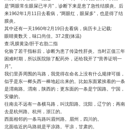
是“两眼常生眼屎已半月”，诊断下来是患了急性结膜炎。后
来1962年1月11日去看病，“两眼红，眼屎多”，也是得了结
膜炎。
其中还有一天1960年2月19日去看病，病历卡上记载:
眼睛黄数天，味口尚佳。37.2度(体温)
查:巩膜黄染/肝于右肋二指
化验了若干指标后，诊断为患了传染性肝炎。当时正值三年
困难时期，所以医院除了配药外，还给我开了“营养证明一
月”。
我们里弄周围的马路，我觉得在命名上没有什么规律可循，
似乎是东一榔头西一棒地起出来的。比如东面紧挨着的一条
是渭南路。渭南，陕西的；更东面的一条是宁国路。宁国，
安徽的。
往南去不远有一条横马路，叫沈阳路。沈阳，辽宁的；再南
去是杭州路。杭州，浙江的。
西面相邻的一条马路叫眉州路。眉州，四川的。
北面临近的马路就是平凉路。平凉，甘肃的。