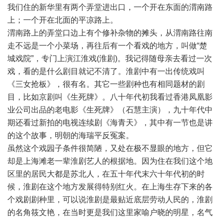
我们住的新华里有两个弄堂进出口，一个开在东面的渭南路
上；一个开在北面的平凉路上。
渭南路上的弄堂口边上有个修补杂物的摊头，从渭南路往南
走不远是一个小菜场，再往后有一个看戏的地方，叫做“楚
城戏院”，专门上演江淮戏(淮剧)。我记得随母亲去看过一次
戏，看的是什么剧目就记不清了。淮剧中有一出传统戏叫
《三女抢板》，很有名。其它一些剧种也有相同题材的剧
目，比如京剧叫《生死牌》。八十年代初我看过香港凤凰影
业公司出品的老电影《生死牌》（石慧主演），九十年代中
期还看过新拍的电视连续剧《海青天》，其中有一节也是讲
的这个故事，明朝的海瑞平反冤案。
虽然这个戏园子条件很简陋，又处在极不显眼的地方，但它
却是上海滩老一辈淮剧艺人的根据地。因为住在我们这个地
区里的居民大都是苏北人，在五十年代末六十年代初的时
候，淮剧在这个地方发展得特别红火。在上海生存下来的各
个戏剧剧种里，可以说淮剧是最贴近底层劳动人民的，淮剧
的名角筱文艳，在当时更是我们这里家喻户晓的明星，名气