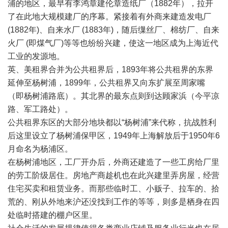
浦的地区，最早有李鸿章建伦章造纸厂（1882年），拉开
了在此地大规模建厂的序幕。紧接着有外商来建造发电厂
(1882年)、自来水厂 (1883年)，随后缫丝厂、棉纺厂、自来
火厂 (即煤气厂)等等也纷纷兴建，使这一地区成为上海近代
工业的发源地。
英、美租界合并为公共租界后，1893年将公共租界的东界
延伸至杨树浦，1899年，公共租界又向东扩展至周家嘴
（即杨树浦路底）。其北界的最东点则到达顾家浜（今平凉
路、军工路处）。
公共租界东区的大部分地块都以“杨树浦”来代称，抗战胜利
后这里设立了杨树浦保甲区，1949年上海解放后于1950年6
月命名为杨浦区。
在杨树浦地区，工厂开办后，外商还建造了一些工房给厂里
的劳工阶级居住。房地产商趁机也在此兴建里弄房屋，经营
住宅买卖和租赁业务。而那些临时工、小贩子、拉车的、拾
荒的、刚从外地来沪还没找到工作的等等，则多是栖身在四
处临时搭建的棚户区里。