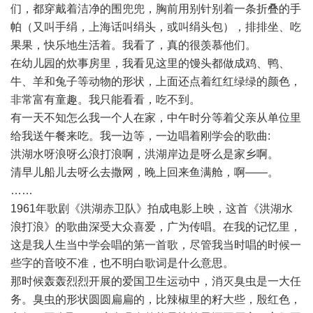
们，都穿戴着洁净的围兜兜，胸前用别针别着一条折叠的手
帕（又叫手绢，上海话叫绢头，或叫绢头包），排排坐、吃
果果，快乐地生活着。我看了，真的很羡慕他们。
在幼儿园的炊事房里，我看见这里的馒头都做成鸡、鸭、
牛、羊和兔子等动物的形状，上面还点着红红绿绿的颜色，
非常富有童趣。我只能看看，吃不到。
有一天不知怎么我一个人在家，中午时分等着父亲从单位里
给我送午餐来吃。我一边等，一边唱着刚学会的歌曲:
洪湖水呀浪呀么浪打浪啊，洪湖岸边是呀么是家乡啊。
清早儿船儿去呀么去撒网，晚上回来鱼满舱，啊——。
……
1961年歌剧《洪湖赤卫队》拍成电影上映，这首《洪湖水
浪打浪》的歌曲深受大众喜爱，广为传唱。在我的记忆里，
这是我人生当中学会唱的第一首歌，尽管我当时唱的时候一
些字的音咬不准，也不明白歌词是什么意思。
那时候轰轰烈烈开展的爱国卫生运动中，消灭臭虫是一大任
务。臭虫的形状圆圆扁扁的，比辣椒里的籽大些，殷红色，