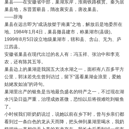
巢县——在安徽省中部，巢湖东岸，淮南铁路横贯。秦为居
巢县地，东晋置蕲县，隋改襄安县，唐改巢县。
——辞海
巢县在远古即为“成汤放桀于南巢”之地，解放后是地委所在
地。1984年1月4日，巢县撤县建市，称巢湖市(县级)。
1999年8月5日设立地级巢湖市，辖和县、含山、无为、庐
江四县。
安徽省巢县在现代出过的名人有：冯玉祥、张治中和李克
农，还有陈其五等。
巢县边上的巢湖是我国五大淡水湖之一，面积有八百多平方
公里，郭沫若先生曾到访过，留下“遥看巢湖金浪里，爱她
姑姥发如油”的诗句。
巢湖里出产的银鱼是当地最负盛名的特产之一，不过现在湖
水污染日益严重，治理成效甚微，恐怕以后将很难吃到银鱼
了。
小时候我们听奶奶说过，说她以前在乡下时，曾与乡亲们都
看到过一条白色的龙从天而降，把头伸到巢湖里喝水，我奶