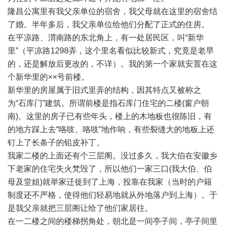
隆昌公寓里有我父亲单位的宿舍，我父母就在这里的宿舍结
了婚。半年多后，我父亲单位给他们分配了正式的住房。
在平凉路、渭南路的东北角上，有一处居民区，叫“新华
里”（平凉路1298弄，这个里名看似比较新式，究竟是老早
的，还是解放后更改的，不详）。我的第一个家就安置在这
个新华里的××号前楼。
新华里的房屋属于旧式里弄的结构，因其特点又被称之
为“石库门”建筑。所谓前楼是指石库门住宅的二楼(窗户朝
南)。这里的房子已有些年头，楼上的木地板也很陈旧，有
的地方踩上去“咯吱、咯吱”地作响，有些裂缝大的地板上还
钉上了长条子的铅皮补丁。
我家二楼的上面还有个三层阁。没过多久，我大伯在安徽乡
下老家的住宅失火梵毁了，所以他们一家三口(我大伯、伯
母及堂姐)就举家迁徙到了上海，投靠在我家（当时的户籍
制度还不严格，使得他们轻易地就从外地落户到上海）。于
是我父亲就把三层阁让给了他们家居往。
在一二楼之间的楼梯拐角处，朝北是一间亭子间，亭子间里