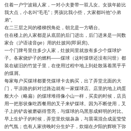
住着一户宁波籍人家，一对小夫妻带一双儿女。女孩年龄比
我大点，小名叫“毛毛”；男孩比我小些，大家都叫他“小弟
弟”。
在二三层之间的楼梯拐角处，朝北是一方晒台。
住在楼上的人家都是从底层的后门进出，后门进来是一间数
家合（沪语读音ge）用的灶披间(即厨房)。
一个门牌号里住多少人家，灶披间里就放有多少个煤球炉
子。各家烧炉子的燃料——煤球（这时煤饼还没有问世）都
装在破旧的竹篮子里，在使用过程中地上到处散落着黑乎乎
的煤屑。
每家每户买煤球都要凭煤球卡去购买，出了弄堂北面的大
门，平凉路的斜对过路边就有一家煤球店。店里的地上鸡蛋
般大小（略扁）的煤球堆得像小山一样，买卖的时候，店员
用一把形状像吃西餐用的叉子来铲煤球。因为不断使用，叉
子上的铲齿被磨砺得雪亮，与煤球的乌黑形成鲜明的对比。
早上生炉子的时候，弄堂里炊烟袅袅，与晨霭混合成蓝莹莹
的气氛；也有人家傍晚时分生炉子，炊烟在夕阳的辉映下弥