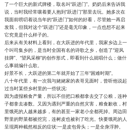
了一个巨大的新式牌楼，取名叫“跃进门”。奶奶后来告诉我
说，当时我经常嚷着要人抱到“跃进门”那里去玩。她多次在
我面前唠叨着说当年的“跃进门”如何的好看，尽管她一再启
发我，但我对这个“跃进门”还是毫无印象，一点也想不起来
它究竟是什么样子的。
后来从有关材料上看到，在大跃进的年代里，我家乡边上一
个叫司集乡的，是当时全国有名的诗歌之乡，创造了“迎风
挂牌”、“望风采柳”的创作形式，即看到什么就唱什么；做什
么事就编什么歌。
好景不长，大跃进的第二年就开始了三年“困难时期”。
八十年代里，有一次我与姥姥家的表哥见面时，曾听他说起
过当时某些乡村里的一些状况:
因为虚报粮食产量，所以不但把口粮都拿去交了公粮，连种
子都拿去凑数。又因为遇到严重的自然灾害，粮食歉收，村
里饿死的人越来越多，有的甚至一家老小全都死掉。周边田
野里的野菜都被挖完，连树皮也被剥了吃光。快要饿死的人
呈现两种截然相反的症状:一是皮包骨头；一是全身浮肿。