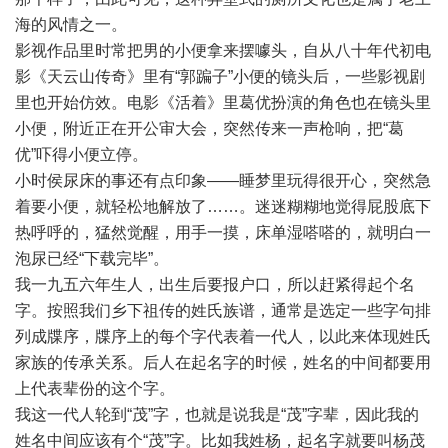
海的风情之一。
影视作品里时常把男的小便拿来摆噱头，自从八十年代初电
影《天云山传奇》里有“郭蹁子”小便的镜头后，一些影视剧
里也开始仿效。电影《活着》里葛优扮演的角色也在镜头里
小便，附近正在开公审大会，突然传来一声枪响，把“葛
优”吓得小便立停。
小时侯尿床的事还有点印象——睡梦里玩得很开心，突然急
着要小便，就轻松地解放了……。迷迷糊糊地觉得屁股底下
热呼呼的，猛然觉醒，用手一摸，床单湿嗒嗒的，就明白一
泡尿已经“下载完毕”。
我一九五六年生人，出生后要报户口，所以赶紧得起个名
字。按照我们乡下祖传的姓氏族谱，通常是选定一些字句排
列成牒序，牒序上的每个字代表着一代人，以此来体现姓氏
家族的传承关系。后人在起名字的时候，姓名的中间都要用
上代表辈份的这个字。
我这一代人轮到“茂”字，也就是说我是“茂”字辈，因此我的
姓名中间应该有个“茂”字。比如我姓杨，起名字就要叫杨茂