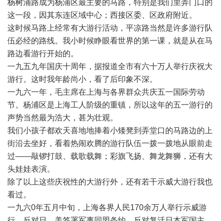
杨树浦路成为杨浦区最主要的马路，特别是我们里弄门口的
这一段，因其东连区域中心；西接区委、区政府附近。
这时候马路上经常有大游行活动，平凉路当然是许多游行队
伍必经的路线。我小时候睁眼看世界的第一课，就是从在马
路边看游行开始的。
一九五九年国庆十周年，据报道全市有六十万人举行庆祝大
游行。这时我年龄尚小，看了后印象不深。
一九六一年，毛主席在上海与各界群众共庆五一国际劳动
节。杨浦区是上海工人阶级的重镇，所以这年的五一游行的
声势当然最为浩大，甚为壮观。
我们小孩子都欢天喜地地捧着小矮凳到弄堂口的马路边的上
街沿去坐好，看着热闹欢腾的游行队伍一拨一拨地从眼前走
过——敲锣打鼓、载歌载舞；彩旗飞扬、舞龙舞狮，还有大
头娃娃表演。
除了以上这些庆祝性的大游行外，还有若干示威大游行我也
看过。
一九六0年五月中旬，上海各界人民170余万人举行示威游
行，反对日、美签署军事同盟条约，反对复活日本军国主