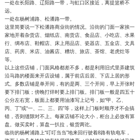
一处在长阳路、辽阳路一带，与虹口区接近，离提篮桥不
远。
一处在杨树浦路、松潘路一带。
这里简要说一下松潘路商业街的情况。沿街的门面一家挨一
家地开着杂货店、烟纸店、南货店、食品店、小吃店、水果
行、绸布店、鞋帽店、床上用品店、瓷器店、五金店、文具
店、药房、米店、油酱店、糟坊、旅店、茶馆、老虎灶等
等。
以上这些店铺，门面风格都差不多，都是利用旧式里弄建筑
沿马路的楼面来开店设铺，属于前店后居、下店上居的形
式。多数店铺是单开间，有的是两、三个开间，早上开张时
要下排门板；傍晚打烊时要上排门板。排门板一般是四五十
公分左右宽，板面上都要用油漆写上记号，如“甲、乙、
丙、丁”或“一、二、三、四”等，这样上门板时顺序才不会搞
错，否则缝隙对不上。每家店铺不论大小，柜台上必放有算
盘。做买卖时，算盘一扒拉，银货两讫。
临街的杨树浦路上“叮叮当当”地来回行驶着8路有轨电车，