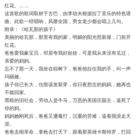
红花。……
这首歌的歌词取材于古巴，由李劫夫根据拉丁音乐的特色谱
曲。此歌一经唱响，风靡全国，男女老少都会唱上几句。
附录：《哈瓦那的孩子》
美丽的哈瓦那，那里有我的家，明媚的阳光照新屋，门前开
红花。
爸爸爱我象宝贝，邻居夸我好娃娃，可是我从来没有见过，
亲爱的妈妈。
忘不了那一天，我坐在棕树下，爸爸他拉住我的手，叫一声
玛丽娅。
孩子你已长大，仇恨该发新芽，你日夜想念的妈妈，她再也
不能回家。
黑暗的旧社会，劳动人是牛马，万恶的美国庄园主，逼死了
你的妈。
妈妈她刚死后，爸爸又遭毒打，沉重的苦难，逼着我浪走天
涯。
爸爸去闹革命，拿枪去打天下，跟着那英雄卡斯特罗，打回