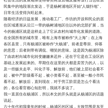
社会生活的发展规律使得各类商业店铺及服务业行当也在居
民集中的地段渐次发达，于是杨树浦地区开始“人烟扑地”，
日常生活变得兴旺起来。
随着经济的日益发展，推动着工厂、作坊的开设和民众的居
住区域逐渐从沿江一带的杨树浦地区往以外的北部扩展，当
今的杨浦区就是这样走上了它从农村向城市化发展的道路。
在全国所有的城市里，唯有上海市被称作“大上海”；在上海
各区县里，只有杨浦区被称作“大杨浦”。前者是尊崇、仰慕
的意思；后者则带有调侃、嘲笑的意味。这是因为杨浦区除
了由农村向城市化转变姗姗来迟外，还在于它是在工业区的
基础上发展起来的。早期住在这里的大都是卖苦力的人，以
及一些贩夫走卒、叫化子等。解放前，他们被上层社会看不
起，被中产阶级看不起，被小资看不起，甚至被一般小市民
看不起。解放后，直到现在，对于劳工阶层是怎么个看法
的，各位看官都心知肚明，我就不多说了。
我一直居住在杨浦区，所以本文的开头就是从杨浦区的话题
说起。
六十年代初我童年的时候，杨浦区的区域，大致范围是东至