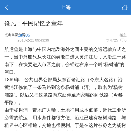
上海
锋凡：平民记忆之童年
点击重新加载
tuffy05
楼主
2013-2-21 09:43:39
4725
0
航运曾是上海与中国内地及海外之间主要的交通运输方式之
一，当中外船只从长江的吴淞口进入黄浦江后，又沿江一路
南下，在快要进入市区之前，会经过右岸一个叫“杨树浦”的
河口。
1869年，公共租界公部局从东百老汇路（今东大名路）沿
黄浦江修筑了一条马路到这条杨树浦（河），取名为“杨树
浦路”。以后又把这条路向东延伸至周家嘴的刚狄路（今黎
平路）。
由于杨树浦一带地广人稀，土地征用成本低廉，近代工业所
必需的航运、用水条件都很方便。沿江已建有杨树浦路，与
租界中心区相通，交通也很便利。于是在这片被称之为杨树