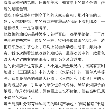
漫着黄橙橙的氛围。后来学美术，知道早上的是冷色调；傍
晚的是暖色调。
我吃了晚饭后有时到亭子间的人家去白相，那对年轻的夫
妇，女的戴眼镜，男的有两样收藏品给我留下深刻印象，一
是糖纸头；一是香烟牌子。
他收集的糖纸头品种繁多，花样百出，都平平整整、干干净
净地夹在书本里，像新的一样。特别是玻璃纸的糖纸头，若
把它平放在手掌心上，它马上就会自动卷曲起来，颇为神
奇。我多次翻看过他收藏的糖纸头，最喜欢其中的一款蓝色
调大头娃娃图案的糖纸头，曾经为之梦寐以求。
他的香烟牌子也有很多，大小如火柴盒般见方，图案有京剧
脸谱；《三国演义》中的人物；《水浒传》的一百单八将等
等。京剧脸谱画的都是大花脸，《三国》和《水浒》里的人
物则造型各异，手里拿的家伙也各式各样。虽然香烟牌子的
纸质、印刷都很粗糙，颜色看上去也不鲜艳，但在当时已属
不错的艺术品了。
每天清晨时分都有雄浑高亢的吆喝声响起：“倒马桶咯!”于是