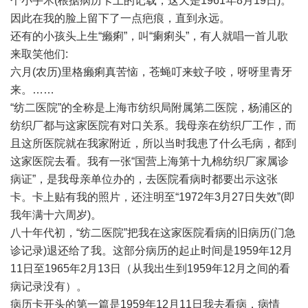
个小手术(根据病历卡上的记载，这天是1961年8月19日)。
因此在我的脸上留下了一点疤痕，直到永远。
还有的小孩头上生“癞痢”，叫“瘌痢头”，有人就唱一首儿歌
来取笑他们:
六月(农历)里格癞痢真苦恼，苍蝇叮来蚊子咬，呀呀里青牙
来。……
“纺二医院”的全称是上海市纺织局附属第二医院，杨浦区的
纺织厂都与这家医院有对口关系。我母亲在纺织厂工作，而
且这所医院就在我家附近，所以当时我患了什么毛病，都到
这家医院去看。我有一张“国营上海第十九棉纺织厂家属诊
病证”，是我母亲单位办的，去医院看病时都要出示这张
卡。卡上贴有我的照片，还注明至“1972年3月27日失效”(即
我年满十六周岁)。
八十年代初，“纺二医院”把我在这家医院看病的旧病历(门急
诊记录)退还给了我。这部分病历的起止时间是1959年12月
11日至1965年2月13日（从我出生到1959年12月之间的看
病记录没有）。
病历卡开头的第一篇是1959年12月11日我去看病，病情