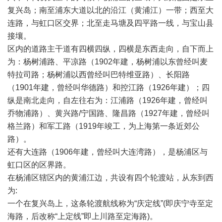
复兴岛；南至浦东大道以北的沿江（黄浦江）一带；西至大
连路，与虹口区交界；北至走马塘及四平路一线，与宝山县
接壤。
区内的道路主干道有四横四纵，四横是东西走向，自下而上
为：杨树浦路、平凉路（1902年建，杨树浦以东曾经叫麦
特拉司路；杨树浦以西曾经叫巴特维亚路）、长阳路
（1901年建，曾经叫华德路）和控江路（1926年建）；四
纵是南北走向，自左往右为：江浦路（1926年建，曾经叫
乔物浦路）、黄兴路/宁国路、隆昌路（1927年建，曾经叫
格兰路）和军工路（1919年竣工，为上海第一条近郊公
路）。
还有大连路（1906年建，曾经叫大连湾路），是杨浦区与
虹口区的区界路。
在杨浦区辖区内的黄浦江边，共设有四个轮渡站，从东到西
为:
一个在复兴岛上，这条轮渡航线称为“庆定线”(即庆宁寺至定
海路，后改称“上定线”即上川路至定海路)。