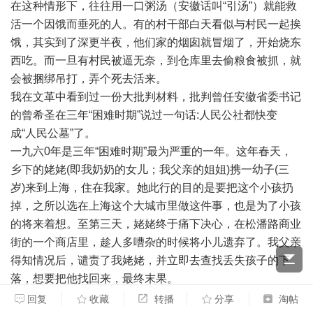
在这种情形下，往往用一口粥汤（安徽话叫“引汤”）就能救
活一个因饿而垂死的人。有的村干部白天看似与村民一起挨
饿，其实到了深更半夜，他们家的烟囱就冒烟了，开始烧东
西吃。而一旦有村民被逼无奈，到仓库里去偷粮食被抓，就
会被捆绑吊打，弄个死去活来。
我在文革中看到过一份大批判材料，批判曾任安徽省委书记
的曾希圣在三年“困难时期”说过一句话:人民公社都快变
成“人民公墓”了。
一九六0年是三年“困难时期”最为严重的一年。这年春天，
乡下的姥姥(即我奶奶的女儿；我父亲的姐姐)携一幼子(三
岁)来到上海，住在我家。她此行的目的是要把这个小孩扔
掉，之所以选在上海这个大城市里做这件事，也是为了小孩
的将来着想。至第三天，姥姥终于痛下决心，在松潘路商业
街的一个商店里，趁人多嘈杂的时候将小儿遗弃了。我父亲
得知情况后，谴责了我姥姥，并立即去查找丢失孩子的下
落，想要把他找回来，最终末果。
二十多年后，八十年代里，我姥姥对这个孩子的思念越来越
回复
收藏
转播
分享
淘帖