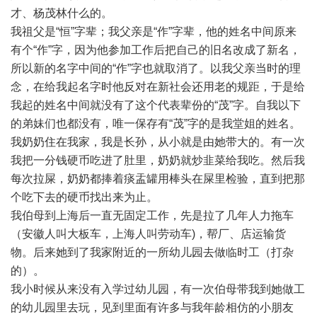
才、杨茂林什么的。
我祖父是“恒”字辈；我父亲是“作”字辈，他的姓名中间原来
有个“作”字，因为他参加工作后把自己的旧名改成了新名，
所以新的名字中间的“作”字也就取消了。以我父亲当时的理
念，在给我起名字时他反对在新社会还用老的规距，于是给
我起的姓名中间就没有了这个代表辈份的“茂”字。自我以下
的弟妹们也都没有，唯一保存有“茂”字的是我堂姐的姓名。
我奶奶住在我家，我是长孙，从小就是由她带大的。有一次
我把一分钱硬币吃进了肚里，奶奶就炒韭菜给我吃。然后我
每次拉屎，奶奶都捧着痰盂罐用棒头在屎里检验，直到把那
个吃下去的硬币找出来为止。
我伯母到上海后一直无固定工作，先是拉了几年人力拖车
（安徽人叫大板车，上海人叫劳动车)，帮厂、店运输货
物。后来她到了我家附近的一所幼儿园去做临时工（打杂
的）。
我小时候从来没有入学过幼儿园，有一次伯母带我到她做工
的幼儿园里去玩，见到里面有许多与我年龄相仿的小朋友