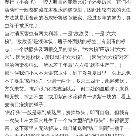
爬行（不会飞），咬人吸血的能量比蚊子还要厉害。它们不
活动时一般都躲藏在木板床的缝隙里，因此比较有效的灭虫
方法就是用含药的石灰粉将缝隙嵌实。经过多年的努力，臭
虫终于被灭绝了。
当时消灭害虫有两大利器，一是“敌敌畏”；一是“六六
粉”。“敌敌畏”是液体状，瓶子外面贴的标签上有剧毒的标
志：一个骷髅头及两根交叉的骨头。“六六粉”应该叫“六六
六”，因为是粉状，所以就叫“六六粉”。（因为“六六粉”对环
境的污染很强烈，所以若干年后“六六粉”就不生产了。）
那时候我们小人不大讲究卫生，到了炎炎夏日里，头上总免
不了要生“热疖头”。少则一两个，多则三四个，此起彼伏，
方兴未艾。“热疖头”化脓结痂以后，创口处的血腥味引来苍
蝇无数，挥之不去。或用紫药水涂得青一块紫一块的，看上
去满目疮痍的样子。
“热疖头”一般是等到成熟后，挤掉脓头，即可自愈。但我有
一次头上左太阳穴处生了一个特大型的“热疖头”，肿得很厉
害，这下家里人无法解决，就只能送到“纺二医院”去动了一