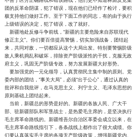
不善于区分正确路线和错误路线，他们更不知道林彪反党集
团的反革命阴谋，犯了错误，现在他们已经作了检讨，要积
极支持他们做好工作。至于下面工作的同志，有的由于执行
上级错误的决定，犯了错误，改了就好。
新疆地处反修斗争前线，“新疆的主要危险来自苏联现代
修正主义”。你们要百倍提高警惕，切实加强战备，团结起
来，共同对敌，一切都应从这个大局出发。特别要警惕阶级
敌人乘机捣乱和破坏，排除资产阶级派性的干扰，克服无政
府主义，巩固无产阶级专政，努力发展新疆大好形势。
要加强党的一元化领导，认真贯彻民主集中制的原则。党
委内部的团结，“事关大局”，必须“出于公心”，通过认真的
批评和自我批评，在马克思主义、列宁主义、毛泽东思想的
原则基础上团结起来。
当前，新疆总的形势是好的。新疆的各族人民、广大干
部、驻新疆部队和军垦战士，是热爱毛主席的，是坚决执行
毛主席革命路线的。新疆维吾尔自治区革委会成立以来，在
毛主席革命路线指引下，各条战线上都作出了很大成绩。你
们要认真落实毛主席的各项无产阶级政策，增强新疆党内、