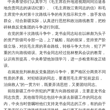
中央希望你们认真学习《毛主席在外地巡视期间同沿途各
地负责同志的谈话纪要》、《毛主席致江青同志的信》和毛
主席党中央对第十次路线斗争的有关指示和文件，放手发动
群众，结合新疆实际，认真进行思想和政治路线教育，把粉
碎林彪反党集团的斗争进行到底。
在党的第十次路线斗争中，龙书金同志站在以林彪为头子
的资产阶级司令部一边，上了贼船，陷的很深，坚持资产阶
级立场，对抗毛主席的革命路线，转移斗争大方向，犯了严
重的方向路线错误。龙书金同志经过批林整风会议的教育，
认识有所提高，中央希望他加强学习，进一步检查和改正错
误。
在揭发批判林彪反党集团的斗争中，要严格区分两类不同
性质的矛盾。对犯错误的同志，要遵照毛主席“惩前毖后，
治病救人”的一贯方针，既要弄清思想，又要团结同志。
前段新疆工作中所犯的严重方向路线错误，主要是龙书金
同志负责。其他领导同志包括中央派去新疆工作的同志在
内，中央当时曾嘱咐他们支持龙书金同志的工作，有的由于