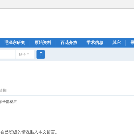
毛泽东研究
原始资料
百花齐放
学术信息
其它
帖子
搜
索
链接]
示全部楼层
将自己班级的情况贴入本文留言。