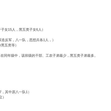
15
6
子子女
人，黑五类子女
人）
1
原造反军，八一队，思想兵各
人，）
身黑五类等）
。在同年级中，该班级的干部、工农子弟最少，黑五类子弟最多。
7
1
，其中原八一队
）
立）