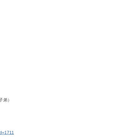
子弟）
id=1711