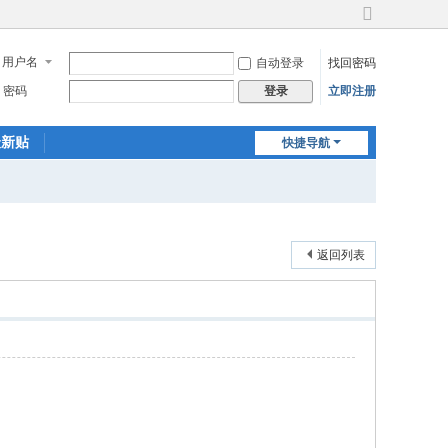
切
换
用户名
自动登录
找回密码
到
宽
密码
立即注册
登录
版
最新贴
快捷导航
返回列表