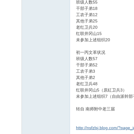
55
班级人数
18
干部子弟
12
工农子弟
25
其他子弟
20
老红卫兵
15
红联井冈山
20
未参加上述组织
初一丙文革状况
57
班级人数
52
干部子弟
3
工农子弟
2
其他子弟
48
老红卫兵
5
3
红联井冈山
（原紅卫兵
）
7
未参加上述组织
（自由派幹部
转自 南师附中老三届
http://nsfzlsj.blog.com/?page_