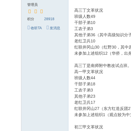
究
管理员
网
高三丁文革状况
49
班级人数
积分
28918
10
干部子弟
收听TA
发消息
3
工农子弟
36
其他子弟
（其中高级知识分
10
老红卫兵
30
30
红联井冈山
（红野
，其中
12
未参加上述组织
（华侨，出
高三丁是南师附中教改试点班
高一甲文革状况
44
班级人数
18
干部子弟
3
工农子弟
23
其他子弟
17
老红卫兵
27
2
红联井冈山
（东方红造反团
1
未参加上述组织
（观点较为中
初三甲文革状况