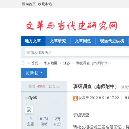
设为首页
收藏本站
地方文革
文革研究
文革回忆
现当代史纵横
»
首页
›
华东地区
›
江苏
›
班级调查（南师附中）
文
发新帖
革
班级调查（南师附中）
查看:
4969
|
回复:
0
[复制
与
当
tuffy05
发表于 2012-9-9 16:17:22
|
显
代
史
班级调查
0
8173
2万
研
主题
回帖
积分
请校友根据老三届名册回忆，