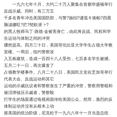
一九六七年十月，大约二十万人聚集在首都华盛顿举行
反战示威。同时，有三万五
千多名青年冲击美国国防部，与警?旆⑸?逋弧Ｒ痪帕?四晁
脑滤娜眨?拦?髡欧潜┝?
的黑人牧师马丁·路德·金被害身亡，由此将反战、民权和学
生运动与体制之间的冲突
骤然提高。四月三十日，美国哥伦比亚大学学生占领大学教
室楼。一周后，纽约警察攻
入五栋建筑，造成一百四十八人受伤，七百多名学生被捕。
五月二十一日，再次爆发了
占领教学楼事件。八月二十八日，美国民主党在芝加哥举行
代表大会。反战运动和其它
运动的示威抗议者和警察发生了严重的冲突，警察用警棍和
催泪弹镇压示威者，警察殴
打学生的场面通过电视画面传给美国公众。然而，激烈的反
体制运动并没有从根本上动
摇美国的统治阶级，尼克松于一九六八年十一月当选总统