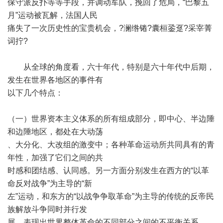
保守派反扑等等手段，并调动军队，挽回了危局，“巴黎五
月”运动被瓦解，法国人民
痛失了一次历史性的宝贵机会，?澜绺锩?囊桓銎趸?采宰菁
词拧?
从全球的角度看，六十年代，特别是六十年代中后期，
发生在世界各地区的事件有
以下几个特点：
（一）世界资本主义体系的所有组成部分，即中心、半边陲
和边陲地区，都处在大动荡
、大分化、大改组的激变中；各种革命运动所共同具有的青
年性，加强了它们之间的共
时感和团结感、认同感。另一方面分别发生在西方的“以革
命反对战争”为主导的“新
左”运动，和东方的“以战争争取革命”为主导的传统的反帝民
族解放斗争同时并行发
展，表现出世界整体革命的不同部分之间的不平衡关系。