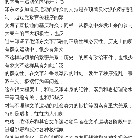
的大民主运动全面铺开；毛
泽东对参加造反运动的群众的支持是在顶着反对派的强烈抵
制，越过党政官僚程序的繁
文缛节直接通向基层群众；同样，从群众中爆发出来的参与
大民主的巨大积极性，也反
过来印证了毛泽东文革部署的正确性和必要性。历史上的所
有群众运动中，很少有象文
革这样与领袖的紧密关系；历史上的所有政治事件，也很少
有象文革这样具有如此广泛
的群众性。在文革斗争最激烈的时刻，发生了秩序混乱、宗
派主义、极端行为等问题，
这在很大程度上，和造反派本身的纪律、素质和思想理论水
平等问题有关，也和那些反
对与不理解文革运动的社会势力的抵抗等因素有重大关系，
特别是后者，往往为人们所
忽略。毛泽东和其它文革运动领导者在文革运动各阶段中的
进退部署和反对各种极端倾
向的前后变化，只能说明运动本身发展规律和各种客观条件