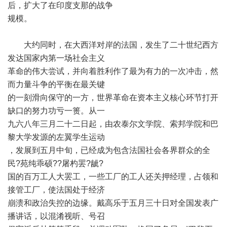
后，扩大了在印度支那的战争
规模。
大约同时，在大西洋对岸的法国，发生了二十世纪西方
发达国家内第一场社会主义
革命的伟大尝试，并向着胜利作了最为有力的一次冲击，然
而力量斗争的平衡在最关键
的一刻滑向保守的一方，世界革命在资本主义核心环节打开
缺口的努力功亏一篑。从一
九六八年三月二十二日起，由农泰尔文学院、索邦学院和巴
黎大学发源的左翼学生运动
，发展到五月中旬，已经成为包含法国社会各界群众的全
民?苑纯乖硕??屠杓罢?龇?
国的百万工人大罢工，一些工厂的工人还关押经理，占领和
接管工厂，使法国处于经济
崩溃和政治失控的边缘。戴高乐于五月三十日对全国发表广
播讲话，以混淆视听、号召