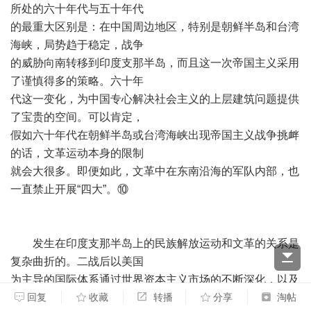
所处的六十年代与五十年代
的最重大区别是：在中国周边地区，特别是朝鲜半岛和台湾
海峡，局势趋于稳定，战争
的威胁向南转移到印度支那半岛，而且这一次帝国主义采用
了谨慎得多的策略。六十年
代这一变化，为中国专心解决社会主义的上层建筑问题提供
了宝贵的空间。可以肯定，
假如六十年代在朝鲜半岛或台湾海峡出现帝国主义战争挑衅
的话，文革运动本身的限制
就会大很多。即便如此，文革中在东南沿海的军队内部，也
一直禁止开展“四大”。⑩
发生在印度支那半岛上的民族解放运动和文革的关系是
复杂曲折的。二战后以美国
为主导的国际体系通过世界资本主义市场的不断深化，以及
对边缘地区的融合纳入、深
回复
收藏
转播
分享
淘帖