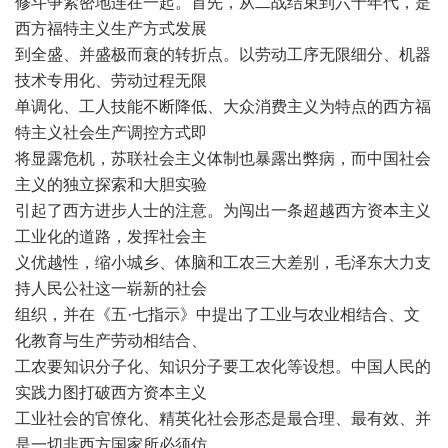
修斗争紧密地连在一起。首先，从二战结束到六十年代，是
西方福特主义生产方式发展
到全盛、并盛极而衰的转折点。以劳动工序无限细分、机器
技术专用化、劳动过程无限
单调化、工人技能不断降低、大众消费主义为特点的西方福
特主义社会生产调控方式即
将显露危机，苏联社会主义体制也暴露出弊病，而中国社会
主义的独立探索和大胆实验
引起了西方进步人士的注意。为闯出一条超越西方资本主义
工业化的道路，发挥社会主
义优越性，缩小城乡、体脑和工农三大差别，毛泽东大力支
持人民公社这一崭新的社会
组织，并在《五·七指示》中提出了工业与农业相结合、文
化教育与生产劳动相结合、
工农要知识分子化、知识分子要工农化等设想。中国人民的
实践力图打破西方资本主义
工业社会的官僚化、精英化社会形态是最合理、最有效、并
是一切非西方国家所必须仿