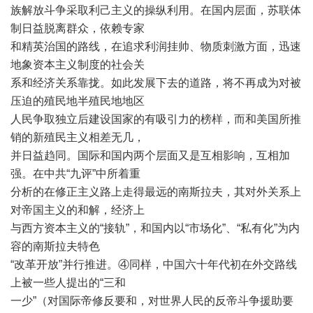
族解放斗争采取利己主义的操纵利用。在国内层面，苏联体
制日益脱离群众，依赖专家
和精英治国的路线，在追求利润挂帅、物质刺激方面，迅速
地象资本主义制度的社会关
系和经济关系靠拢。如此发展下去的道路，将不再成为对被
压迫的殖民地半殖民地地区
人民争取独立后建设国家的有吸引力的榜样，而和美国所推
销的新殖民主义相差无几，
并日益趋同。国际和国内两个层面又是互相影响，互相加
强。在中共“九评”中所着重
分析的在修正主义路上走得最远的南斯拉夫，其对外关系上
对帝国主义的和解，经济上
与西方资本主义的“接轨”，和国内以“市场化”、“私有化”为内
容的南斯拉夫特色
“改革开放”并行推进。④同样，中国六十年代初在外交路线
上被一些人提出的“三和
一少”（对国际帝修反要和，对世界人民的反帝斗争援助要