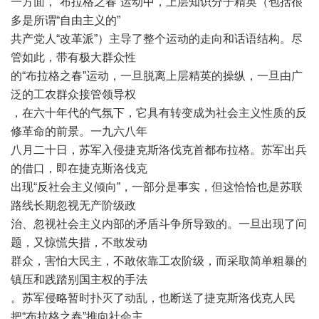
一方面，“布拉格之春”运动中，上层知识分子精英（包括很
多是所谓“自由主义的”
共产党人“改革派”）主导了整个运动的走向和话语结构。尽
管如此，带有极大群众性
的“布拉格之春”运动，一旦脱离上层精英的操纵，一旦由广
泛的工农群众接管领导权
，在六十年代的气氛下，它具有转变成为社会主义性质的反
修革命的前景。一九六八年
八月二十日，苏军入侵捷克斯洛伐克首都布拉格。苏军出兵
的借口，即在捷克斯洛伐克
出现“反社会主义倾向”，一部分是事实，但这恰恰也是苏联
路线长期忽视无产阶级政
治、忽视社会主义内部的矛盾斗争所导致的。一旦出现了问
题，又惊慌失措，不敢发动
群众，害怕大民主，不敢依靠工农阶级，而采取简单粗暴的
镇压和践踏别国主权的手法
。苏军侵略暂时扑灭了动乱，也断送了捷克斯洛伐克人民
把“布拉格之春”推向社会主