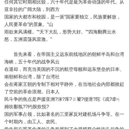
任何其它时期相比较，六十年代是最为革命动荡的年代。从
亚非拉的广阔大陆，到西方
国家的大都市和校园，是一派“国家要独立，民族要解放，
人民要革命”的景象。“山
雨欲来风满楼。”“天下大乱，形势大好。”“四海翻腾云水
怒，五洲震荡风雷激。”
首先来看，在帝国主义远东前线地区的朝鲜半岛和台湾
海峡，五十年代的战争风云
在退却，而充当美国的不沉的航空母舰和远东堡垒的日本、
南朝鲜和台湾，除了台湾社
会在蒋家王朝的专制下相对平静外，在当地社会内部都掀起
了空前的革命浪潮。日本人
民斗争的焦点是声援亚洲?渌?厍?ㄖ饕?侵泄?陀《戎?牵┑
姆吹鄱氛??约胺炊悦?
国的军事占领，比如著名的三里冢反对建机场斗争等。在一
个时期内，由工人、农民、