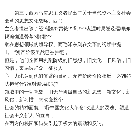
第三，西方马克思主义者提出了关于当代资本主义社会
变革的思想文化战略。西马
主义者提出除了经?谩⒄?胃锩??剐枰?谋渥时局饕迳缁岬娜
褐谝馐逗臀幕?枷耄??
取在思想领域的领导权。而毛泽东则在文革的纲领中提
出：“资产阶级虽然已被推翻，
但是，他们企图用剥削阶级的旧思想，旧文化，旧风俗，旧
习惯，来腐蚀群众，征服人
心，力求达到他们复辟的目的。无产阶级恰恰相反，必?胗?
吠椿髯什?准对谝馐缎翁?
领域里的一切挑战，用无产阶级自己的新思想，新文化，新
风俗，新习惯，来改变整个
社会的精神面貌。”⑤中国文化大革命“改造人的灵魂、塑造
社会主义新人”的宣言，
在西方的校园和街头引起了极大的震动和反响。