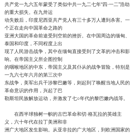
共产党一九六五年蒙受了类似中共一九二七年“四·一二”浩劫
的重大损失。在九卅运
动失败后，印度尼西亚共产党人有三十多万人遭到杀害。一
个正在走向中国革命之路的
亚洲大国的革命前途受到空前的挫折。在中国周边的缅甸、
泰国和印度，不同程度上出
现了人民游击战争，其中在缅甸直接受到了文革的冲击和影
响。在帝国主义所企图控制
的咽喉地区的中东，帝国主义及其仆从的战争冒险，特别是
一九六七年六月的第三次中
东战争，美军出兵干涉黎巴嫩等，则起到了唤醒当地人民的
革命意识的作用，兴起了巴
勒斯坦民族解放运动，并激发了七○年代的黎巴嫩内战等。
在西半球独树一帜的古巴革命和切·格瓦拉的英雄主
义，六十年代在拉丁美洲和非
洲广大地区发生影响。从亚非拉的广大地区，到欧洲国家的