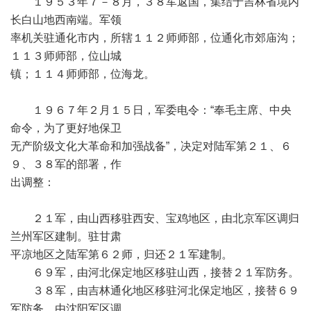
１９５３年７－８月，３８军返国，集结于吉林省境内
长白山地西南端。军领
率机关驻通化市内，所辖１１２师师部，位通化市郊庙沟；
１１３师师部，位山城
镇；１１４师师部，位海龙。
１９６７年２月１５日，军委电令：“奉毛主席、中央
命令，为了更好地保卫
无产阶级文化大革命和加强战备”，决定对陆军第２１、６
９、３８军的部署，作
出调整：
２１军，由山西移驻西安、宝鸡地区，由北京军区调归
兰州军区建制。驻甘肃
平凉地区之陆军第６２师，归还２１军建制。
６９军，由河北保定地区移驻山西，接替２１军防务。
３８军，由吉林通化地区移驻河北保定地区，接替６９
军防务，由沈阳军区调