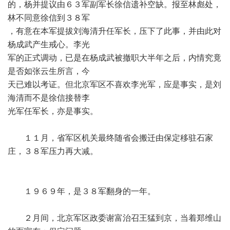
的，杨并提议由６３军副军长徐信遗补空缺。报至林彪处，
林不同意徐信到３８军
，有意在本军提拔刘海清升任军长，压下了此事，并由此对
杨成武产生戒心。李光
军的正式调动，已是在杨成武被撤职大半年之后，内情究竟
是否如张云生所言，今
天已难以考证。但北京军区不喜欢李光军，应是事实，是刘
海清而不是徐信接替李
光军任军长，亦是事实。
１１月，省军区机关最终随省会搬迁由保定移驻石家
庄，３８军压力再大减。
１９６９年，是３８军翻身的一年。
２月间，北京军区政委谢富治召王猛到京，当着郑维山