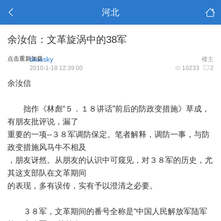
河北
余汝信：文革旋涡中的38军
点击重新加载
bluesky
楼主
2010-1-18 12:39:00
10233
2
余汝信
拙作《林彪“５．１８讲话”前后的防政变措施》草成，
有朋友批评说，漏了
重要的一项--３８军调防保定。笔者解释，调防一事，与防
政变措施风马牛不相及
，朋友讶然。从朋友的认识中可窥见，对３８军的历史，尤
其这支部队在文革期间
的表现，多有误传，实有予以澄清之必要。
３８军，文革期间的番号全称是“中国人民解放军陆军