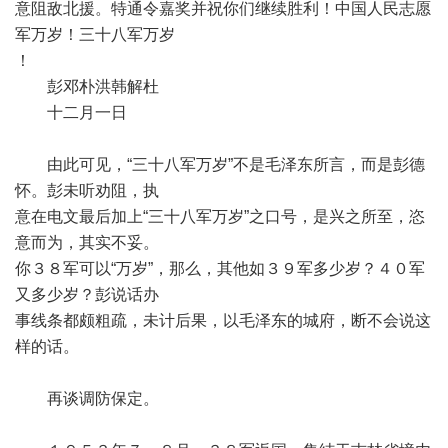
意阻敌北援。特通令嘉奖并祝你们继续胜利！中国人民志愿
军万岁！三十八军万岁
！
彭邓朴洪韩解杜
十二月一日
由此可见，“三十八军万岁”不是毛泽东所言，而是彭德
怀。彭未听劝阻，执
意在电文最后加上“三十八军万岁”之口号，是兴之所至，恣
意而为，其实不妥。
你３８军可以“万岁”，那么，其他如３９军多少岁？４０军
又多少岁？彭说话办
事线条都颇粗疏，未计后果，以毛泽东的城府，断不会说这
样的话。
再谈调防保定。