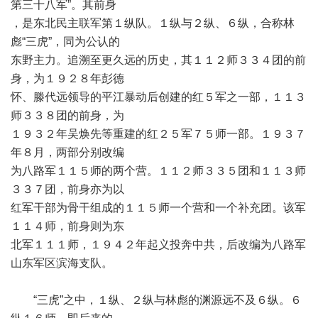
第三十八军”。其前身
，是东北民主联军第１纵队。１纵与２纵、６纵，合称林
彪“三虎”，同为公认的
东野主力。追溯至更久远的历史，其１１２师３３４团的前
身，为１９２８年彭德
怀、滕代远领导的平江暴动后创建的红５军之一部，１１３
师３３８团的前身，为
１９３２年吴焕先等重建的红２５军７５师一部。１９３７
年８月，两部分别改编
为八路军１１５师的两个营。１１２师３３５团和１１３师
３３７团，前身亦为以
红军干部为骨干组成的１１５师一个营和一个补充团。该军
１１４师，前身则为东
北军１１１师，１９４２年起义投奔中共，后改编为八路军
山东军区滨海支队。
“三虎”之中，１纵、２纵与林彪的渊源远不及６纵。６