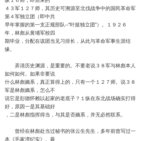
纵１６师，即后来的
４３军１２７师，其历史可溯源至北伐战争中的国民革命军
第４军独立团（即中共
早年掌握的第一支正规部队--“叶挺独立团”）。１９２６
年，林彪从黄埔军校四
期毕业，分配在该团当见习排长，从此与革命军事生涯结
缘。
弄清历史渊源，是重要的。不要老说３８军与林彪本人
如何如何。如果非要说
什么林彪嫡系，真正算得上的，只有一个１２７师。说３８
军是林彪嫡系，怎么不
说它是彭德怀赖以起家的老底子？１纵在东北战场确实打得
好，原因一是其基础好
，二是林彪指挥得当，与其是否嫡系，并无必然联系。
曾经在林彪处当过秘书的张云生先生，多年前曾写过一
本《毛家湾纪实》。最