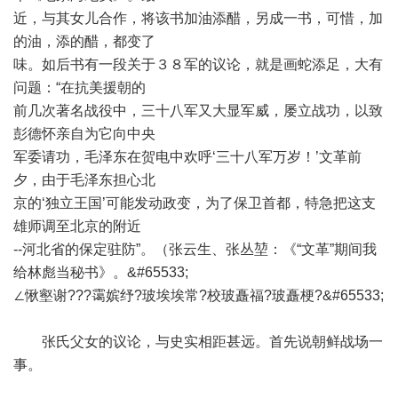
近，与其女儿合作，将该书加油添醋，另成一书，可惜，加
的油，添的醋，都变了
味。如后书有一段关于３８军的议论，就是画蛇添足，大有
问题：“在抗美援朝的
前几次著名战役中，三十八军又大显军威，屡立战功，以致
彭德怀亲自为它向中央
军委请功，毛泽东在贺电中欢呼‘三十八军万岁！’文革前
夕，由于毛泽东担心北
京的‘独立王国’可能发动政变，为了保卫首都，特急把这支
雄师调至北京的附近
--河北省的保定驻防”。（张云生、张丛堃：《“文革”期间我
给林彪当秘书》。&#65533;
∠愀壑谢???霭嫔纾?玻埃埃常?校玻矗福?玻矗梗?&#65533;
张氏父女的议论，与史实相距甚远。首先说朝鲜战场一
事。