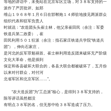
等地的讲话中，未免站在北京军区立场，对３８军支持的一
派作了严厉批评。如郑
维山１９６８年１月６日在邯郸炮１４师驻地接见两派群众
组织代表和驻军负责人
时就说：“农造团头头崔士林，他父亲崔田民（余注：军委
铁道兵第二政委），崔
田民利用５０１狂派（余注：指石家庄铁道兵学院“铁道兵
团”），伸向石家庄，
是河北的反军罪魁祸首。崔士林利用造反团来破坏无产阶级
文化大革命，他是插到
保定和各县破坏大联合的，各县大联合都被破坏了，五月份
以来对付群众，对付河
北省军区和北京军区……”。
“农大造反团”为“工总派”核心，是得到３８军支持的，
陈等讲话虽然都没
有明点３８军的名，但无形中给３８军造成了压力。