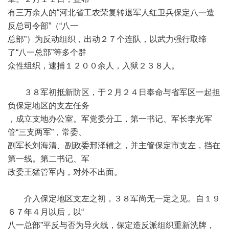
有三万余人的“河北省工农荣复转退军人红卫兵保定八一造
反总司令部”（“八一
总部”）为反动组织，出动２７个连队，以武力强行取缔
了“八一总部”等多个群
众性组织，逮捕１２００余人，入狱２３８人。
３８军初抵新防区，于２月２４日奉命与省军区一起担
负保定地区的支左任务
，成立支地办公室。军党委分工，第一书记、军长李光军
管“三支两军”，常委、
副军长刘海清、副政委邢泽辅之，并主管保定市支左，挡在
第一线。第二书记、军
政委王猛管军内，对外不出面。
介入保定地区支左之初，３８军尚无一定之见。自１９
６７年４月以后，以“
八一总部”平反与否为导火线，保定造反派组织重新洗牌，