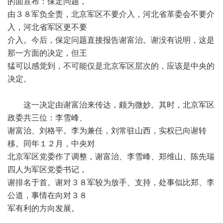
的面宣布：保定问题，
由３８军负全责，北京军区不要介入，河北省革委会不要介
入，河北省军区更不要
介入。今后，保定问题直接报告谢富治。谢没有说明，这是
那一方面的决定，但王
猛可以感觉到，不可能仅是北京军区层次的，应该是中央的
决定。
这一决定由谢富治来传达，颇为微妙。其时，北京军区
政委共三位：李雪峰、
谢富治、刘格平。李为兼任，刘常驻山西，实权已向谢转
移。同年１２月，中央对
北京军区党委作了调整，谢富治、李雪峰、郑维山、陈先瑞
四人为军区党委书记，
谢排名于首。谢对３８军较为放手、支持，处事似比郑、李
公道，事情在向对３８
军有利的方向发展。