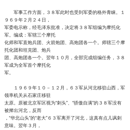
军事工作方面，３８军此时也受到军委的格外青睐。１
９６９年２月２４日，
军委电示称，经毛泽东批准，决定将３８军组编为摩托化
军。编成：军辖三个摩托
化师和军直炮兵团、火箭炮团、高炮团各一个。师辖三个摩
托化团和坦克团、炮兵
团、高炮团各一个。翌年１０月，全部完成组编任务，３８
军成为全军首个摩托化
军。
１９６９年１０－１２月，６３军从河北移驻山西，军
领率机关从石家庄移驻
太原。原被北京军区视为“刺头”、“骄傲自满”的３８军没有
被撵出河北，反而
，“华北山头”的“老大”６３军离开了河北，这真有点儿讽刺
意味。翌年３月，