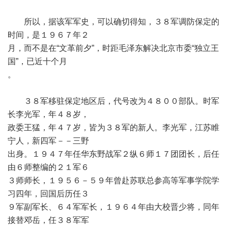
所以，据该军军史，可以确切得知，３８军调防保定的
时间，是１９６７年２
月，而不是在“文革前夕”，时距毛泽东解决北京市委“独立王
国”，已近十个月
。
３８军移驻保定地区后，代号改为４８００部队。时军
长李光军，年４８岁，
政委王猛，年４７岁，皆为３８军的新人。李光军，江苏睢
宁人，新四军－－三野
出身。１９４７年任华东野战军２纵６师１７团团长，后任
由６师整编的２１军６
３师师长，１９５６－５９年曾赴苏联总参高等军事学院学
习四年，回国后历任３
９军副军长、６４军军长，１９６４年由大校晋少将，同年
接替邓岳，任３８军军