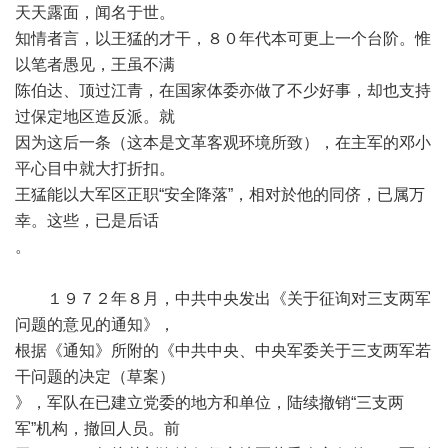
天天露面，闻名于世。
知情者言，以王猛的才干，８０年代本可更上一个台阶。惟
以笔者愚见，王虽不满
陈伯达、顶过江青，在国家体委亦做了不少好事，却也支持
过保定地区造反派。就
因为这后一条（这本是文革客观环境所致），在主军的邓小
平心目中就大打折扣。
王猛能以大军区正职“安全降落”，相对於他的同侪，已属万
幸。这些，已是后话
。
１９７２年８月，中共中央发出《关于征询对三支两军
问题的意见的通知》，
根据《通知》所附的《中共中央、中央军委关于三支两军若
干问题的决定（草案）
》，军队在已建立党委的地方和单位，陆续撤销“三支两
军”机构，撤回人员。前