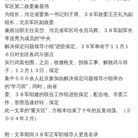
军区第二政委秦基伟
为组长，河北省委第一书记刘子厚、３８军政委王丕礼为副
组长，北京军区副政委
兼政治部主任吴岱、河北省军区司令员马辉、３８军副军长
李连秀为成员的“中央
解决保定问题领导小组”进驻保定。３８军奉命于１１月１
６日对全区各武斗据点
实行武装包围，之后，收缴枪支、拆除工事、解散武斗班
子，１２月１３日，保定
集中５００余人赴京参加由解决保定问题领导小组举办
的“学习班”，同时，由省
委、３８军组建的联合工作组进驻保定，配合地、市委工
作，形势迅速好转，保定
此一文革的“重灾区”，方根本结束了十年的反复动荡。（２
００４年２月）
附：文革期间３８军正军职领导人更迭名录