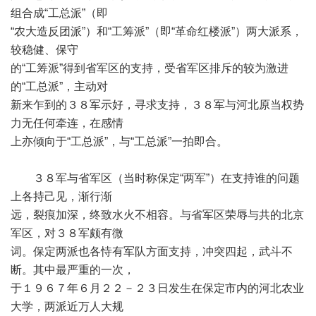
组合成“工总派”（即
“农大造反团派”）和“工筹派”（即“革命红楼派”）两大派系，
较稳健、保守
的“工筹派”得到省军区的支持，受省军区排斥的较为激进
的“工总派”，主动对
新来乍到的３８军示好，寻求支持，３８军与河北原当权势
力无任何牵连，在感情
上亦倾向于“工总派”，与“工总派”一拍即合。
３８军与省军区（当时称保定“两军”）在支持谁的问题
上各持己见，渐行渐
远，裂痕加深，终致水火不相容。与省军区荣辱与共的北京
军区，对３８军颇有微
词。保定两派也各恃有军队方面支持，冲突四起，武斗不
断。其中最严重的一次，
于１９６７年６月２２－２３日发生在保定市内的河北农业
大学，两派近万人大规