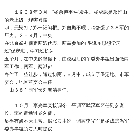
１９６８年３月，“杨余傅事件”发生。杨成武是郑维山
的老上级，现突被撤
职，无疑打了郑一记闷棍。郑自顾不暇，稍舒缓了３８军的
压力。３－８月，中央
在北京举办保定两派代表、两军参加的“毛泽东思想学习
班”保定班，学习班长达
五个月，在中央的督促下，由改组后的军委办事组出面做两
军工作，两军、两派都
各作了一些让步，通过协商，８月中，成立了保定地、市革
委会，地区革委会主任
，由３８军副军长刘海清担任。
１０月，李光军突接调令，平调至武汉军区任副参谋
长。李的调动过於匆促，
显得有点不大正常。据张云生说，调离李光军是杨成武当军
委办事组负责人时提议