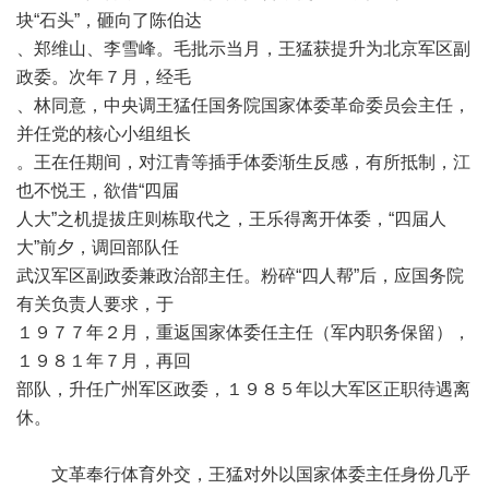
块“石头”，砸向了陈伯达
、郑维山、李雪峰。毛批示当月，王猛获提升为北京军区副
政委。次年７月，经毛
、林同意，中央调王猛任国务院国家体委革命委员会主任，
并任党的核心小组组长
。王在任期间，对江青等插手体委渐生反感，有所抵制，江
也不悦王，欲借“四届
人大”之机提拔庄则栋取代之，王乐得离开体委，“四届人
大”前夕，调回部队任
武汉军区副政委兼政治部主任。粉碎“四人帮”后，应国务院
有关负责人要求，于
１９７７年２月，重返国家体委任主任（军内职务保留），
１９８１年７月，再回
部队，升任广州军区政委，１９８５年以大军区正职待遇离
休。
文革奉行体育外交，王猛对外以国家体委主任身份几乎