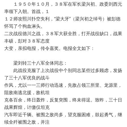
１９５０年１０月，３８军在军长梁兴初、政委刘西元
率领下入朝。首战，１
１２师攻熙川扑空失利，“梁大牙”（梁兴初之绰号）被彭德
怀骂了个狗血淋头。
二次战役德川之战，３８军大获全胜，打开战役缺口，战果
丰硕，彭对３８军态度
大变，亲拟电报，传令嘉奖。电报全文如下：
梁刘转三十八军全体同志：
此战役克服了上次战役中个别同志某些过多顾虑，发扬
了三十八军优良的战斗
作风，尤以一一三师行动迅速，先敌占领三所里、龙源里，
阻敌南逃北援，敌机坦
克各百余，终日轰炸，反复突围，终未得逞。致昨，三十日
战果辉煌，计缴仅坦克
汽车即近千辆。被围之敌尚多，望克服困难，鼓起勇气，继
续全歼被围之敌，并注