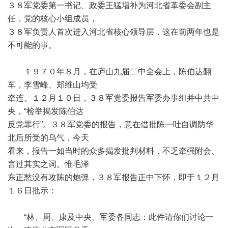
３８军党委第一书记、政委王猛增补为河北省革委会副主
任，党的核心小组成员，
３８军负责人首次进入河北省核心领导层，这在前两年也是
不可能的事。
１９７０年８月，在庐山九届二中全会上，陈伯达翻
车，李雪峰、郑维山均受
牵连。１２月１０日，３８军党委报告军委办事组并中共中
央，“检举揭发陈伯达
反党罪行”。３８军党委的报告，意在借批陈一吐自调防华
北后所受的乌气，今天
看来，报告一如当时的众多揭发批判材料，不乏牵强附会、
言过其实之词。惟毛泽
东正愁没有攻陈的炮弹，３８军报告正中下怀，即于１２月
１６日批示：
“林、周、康及中央、军委各同志：此件请你们讨论一