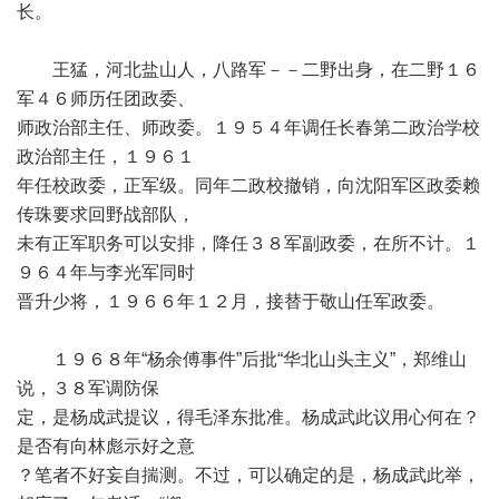
长。
王猛，河北盐山人，八路军－－二野出身，在二野１６
军４６师历任团政委、
师政治部主任、师政委。１９５４年调任长春第二政治学校
政治部主任，１９６１
年任校政委，正军级。同年二政校撤销，向沈阳军区政委赖
传珠要求回野战部队，
未有正军职务可以安排，降任３８军副政委，在所不计。１
９６４年与李光军同时
晋升少将，１９６６年１２月，接替于敬山任军政委。
１９６８年“杨余傅事件”后批“华北山头主义”，郑维山
说，３８军调防保
定，是杨成武提议，得毛泽东批准。杨成武此议用心何在？
是否有向林彪示好之意
？笔者不好妄自揣测。不过，可以确定的是，杨成武此举，