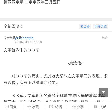
第四四零期 二零零四年三月五日
全部回复
看全部
倒序浏览
2
点击重新加载
yangharrylg
沙发
2018-7-13 13:10:19
文革旋涡中的３８军
•余汝信•
对３８军的历史，尤其这支部队在文革期间的表现，多
有误传，实有予以澄清之必要。
３８军，文革期间的番号全称是“中国人民解放军陆军
第三十八军”。其前身，是东北民主联军第１纵队。１纵与
回复
收藏
转播
分享
淘帖
２纵、６纵，合称林彪“三虎”，同为公认的东野主力。追溯