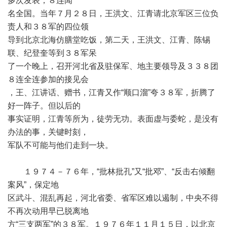
多次发表，８连闻
名全国。当年７月２８日，王洪文、江青请北京军区三位负
责人和３８军的四位领
导到北京北海仿膳堂吃饭，第二天，王洪文、江青、陈锡
联、纪登奎等到３８军呆
了一个晚上，召开河北省及驻保军、地主要领导及３３８团
８连全连参加的接见会
，王、江讲话、赠书，江青又作“顺口溜”夸３８军，折腾了
好一阵子。但以后的
事实证明，江青等所为，徒劳无功。表面虚与委蛇，是没有
办法的事，关键时刻，
军队不可能与他们走到一块。
１９７４－７６年，“批林批孔”又“批邓”、“反击右倾翻
案风”，保定地
区武斗、混乱再起，河北省委、省军区难以遏制，中央不得
不再次动用早已脱离地
方“三支两军”的３８军。１９７６年１１月１５日，以北京