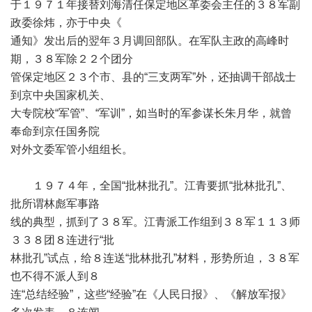
于１９７１年接替刘海清任保定地区革委会主任的３８军副
政委徐炜，亦于中央《
通知》发出后的翌年３月调回部队。在军队主政的高峰时
期，３８军除２２个团分
管保定地区２３个市、县的“三支两军”外，还抽调干部战士
到京中央国家机关、
大专院校“军管”、“军训”，如当时的军参谋长朱月华，就曾
奉命到京任国务院
对外文委军管小组组长。
１９７４年，全国“批林批孔”。江青要抓“批林批孔”、
批所谓林彪军事路
线的典型，抓到了３８军。江青派工作组到３８军１１３师
３３８团８连进行“批
林批孔”试点，给８连送“批林批孔”材料，形势所迫，３８军
也不得不派人到８
连“总结经验”，这些“经验”在《人民日报》、《解放军报》