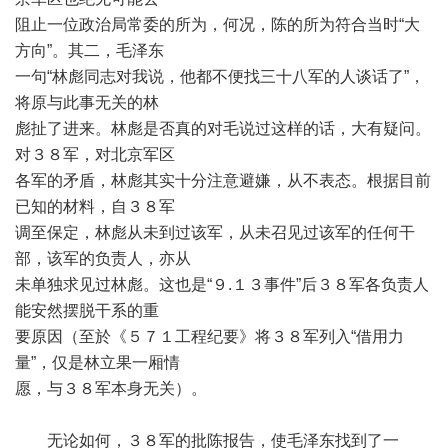
阻止一位政治局常委的所为，何况，陈的所为符合当时“大
方向”。其二，毛泽东
一句“林彪同志对我说，他都不便找三十八军的人谈话了”，
将原与此事无关的林
彪扯了进来。林彪是否真的对毛说过这样的话，大有疑问。
对３８军，对北京军区
各军的矛盾，林彪其实十分注意避嫌，从不表态。根据目前
已知的材料，自３８军
调至保定，林彪从未到过该军，从未召见过该军的任何干
部，该军的负责人，亦从
未单独求见过林彪。这也是“９.１３事件”后３８军各负责人
能安然摆脱干系的重
要原因（至於《５７１工程纪要》将３８军列入“借用力
量”，仅是林立果一厢情
愿，与３８军本身无关）。
无论如何，３８军的批陈报告，使毛泽东找到了一