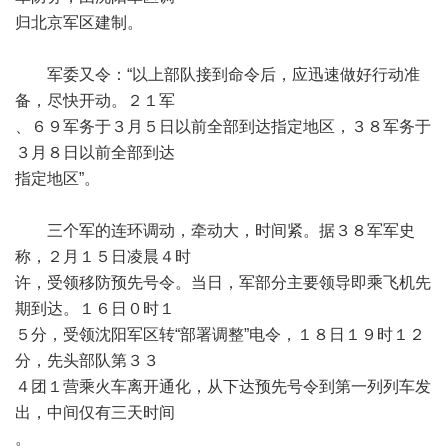
归北京军区建制。
军委又令：“以上部队接到命令后，应迅速做好行动准
备，尽快开动。２１军
、６９军务于３月５日以前全部到达指定地区，３８军务于
３月８日以前全部到达
指定地区”。
三个军的连环调动，牵动大，时间紧。据３８军军史
称，２月１５日凌晨４时
许，受领移防预先号令。当日，军部分主要领导即乘飞机先
期到达。１６日０时１
５分，受领沈阳军区转“部署调整”电令，１８日１９时１２
分，先头部队第３３
４团１营乘火车离开通化，从下达预先号令到第一列列车发
出，中间仅有三天时间
。