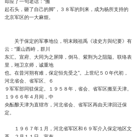
却应了一句老话：“搬
起石头，砸了自己的脚”，３８军的到来，成为杨所支持的
北京军区的一大麻烦。
关于保定的军事地位，明末顾祖禹《读史方與纪要》有
云：“重山西峙，群川
东汇。宣府、大同为之屏障，倒马、紫荆为之阻隘。联络表
里，翊卫京师，诚重地
也。在昔河朔有难，保定恒先受之”。上世纪５０年代初，
河北省会、省军区、６
９军军部同驻保定。１９５８年，省会、省军区搬至天津。
１９６６年４月间，中
央酝酿天津为直辖市，河北省会、省军区再由天津回迁保
定。
１９６７年１月，河北省军区和６９军介入保定地区文
革。２月１１日，宣布