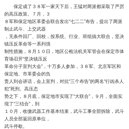
保定成了３８军一家天下后，王猛对两派都采取了严厉
的高压政策。７月，３
８军和保定地区革委会联合发出“七二二”布告，提出了两派
制止武斗、上交武器
，无条件回厂、回校，按系统、行业、班组搞大联合，坚决
镇压反革命等一系列强
制性措施，８月１０日，地区公检法机关军管会在保定市体
育场召开“坚决镇压反
革命分子宣判大会”，十万多人参加，３８军、北京军区和
保定地、市革委会的负
责人到会讲话，会上宣判，对抗“三个布告”的两名“行凶杀人
犯”死刑。高压态
势之下，８月底，保定地市实现了“大联合”，９月，全面实
现了“三结合”，到
１０月，收缴武器工作基本结束，武斗工事全部拆除，武斗
人员全部返回原单位，
武斗停歇。