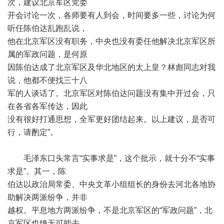
次，建议北京军区党委
开会讨论一次，各师要有人到会，时间要多一些，讨论为何
听任陈伯达乱跑乱说，
他在北京军区没有职务，中央也没有委任他解决北京军区所
属的军政问题，是何原
因陈伯达成了北京军区及华北地区的太上皇？林彪同志对我
说，他都不便找三十八
军的人谈话了。北京军区对陈伯达问题没有集中开过会，只
在各省各军传达，因此
没有很好打通思想，全军更好团结起来。以上建议，是否可
行，请酌定”。
毛泽东口头常言“实事求是”，这个批示，就十分不“实事
求是”。其一，陈
伯达以政治局常委、中央文革小组组长的身份去河北各地协
助解决两派纷争，并非
越权。平息地方两派纷争，不是北京军区的“军政问题”，北
京军区也绝无可能去