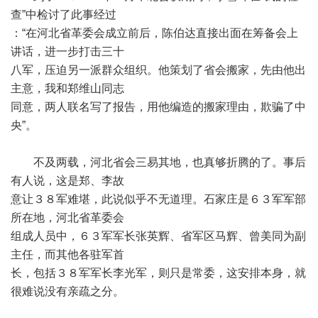
查”中检讨了此事经过
：“在河北省革委会成立前后，陈伯达直接出面在筹备会上
讲话，进一步打击三十
八军，压迫另一派群众组织。他策划了省会搬家，先由他出
主意，我和郑维山同志
同意，两人联名写了报告，用他编造的搬家理由，欺骗了中
央”。
不及两载，河北省会三易其地，也真够折腾的了。事后
有人说，这是郑、李故
意让３８军难堪，此说似乎不无道理。石家庄是６３军军部
所在地，河北省革委会
组成人员中，６３军军长张英辉、省军区马辉、曾美同为副
主任，而其他各驻军首
长，包括３８军军长李光军，则只是常委，这安排本身，就
很难说没有亲疏之分。