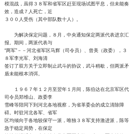
模混战，虽得３８军和省军区赶至现场试图平息，但未能奏
效，造成７人死亡，近
３００人受伤（其中部队数十人）。
为解决保定问题，８月，中央通知保定两派代表进京汇
报。期间，两派代表与
“两军”－－河北省军区马辉（司令员）、曾美（政委），３
８军李光军、刘海清
签订了双方关于立即制止武斗的协议，武斗稍歇，但两派矛
盾未能根本消弭。
１９６７年１２月至翌年１月间，陈伯达在北京军区代
司令员郑维山、政委李
雪峰等陪同下到河北各地视察，为省革委会的成立清除障
碍。时驻河北各军、省军
区均倾向于各地较保守一派，唯独３８军支持激进派，陈等
急于稳定局势，在保定