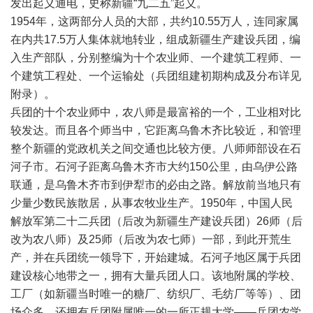
发出起义通电，史称新疆“九二五”起义。
1954年，这两部分人员的大部，共约10.55万人，连同家属
在内共17.5万人集体就地转业，组成新疆生产建设兵团，编
入生产部队，分别整编为十个农业师、一个建筑工程师、一
个建筑工程处、一个运输处（兵团组建初期构成及分布详见
附录）。
兵团的十个农业师中，农八师是最富裕的一个，工业相对比
较发达。而且各个师当中，它距离乌鲁木齐比较近，和管理
整个新疆的党政机关之间交通也比较方便。八师师部设在石
河子市。石河子距离乌鲁木齐市大约150公里，由乌伊公路
联通，是乌鲁木齐市到伊犁市的必由之路。解放前当地只有
少量少数民族散居，从事农牧业生产。1950年，中国人民
解放军第二十二兵团（后改为新疆生产建设兵团）26师（后
改为农八师）及25师（后改为农七师）一部，到此开荒生
产，并在兵团统一领导下，开始建城。石河子地区属于兵团
建设核心地带之一，拥有大量兵团人口。该地附属的学校、
工厂（如新疆当时唯一的糖厂、纺织厂、毛纺厂等等）、团
场众多，还拥有兵团附属唯一的一所正规大学——兵团农学