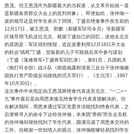
恩茂。但王恩茂作为新疆最大的当权派，从文革开始就一直
是新疆各类群众大会上的批判对象）。即便如此，张仲瀚一
派的领导还是对学生表示了同情。丁盛在绝食事件发生前的
12月17日，被王恩茂、郭鹏（新疆军区司令员）等新疆军
区领导用飞机送往北京。根据丁盛自己的回忆，送他去北京
的原因是：军区得到情报，造反派要利用12月18日开大会
的机会“搞死”丁盛，贺振新的儿子可能就在其中参与谋划
（丁盛《落难将军•丁盛将军回忆录》，第81页；兵团机关
《炮打司令部》战斗队《彻底揭露和清算三反分子张仲瀚顽
固执行资产阶级反动路线的滔天罪行》，《主沉浮》, 1967
年10月30日）。
这次事件中央指定由王恩茂将绝食代表送至北京。“一二•一
九”事件最后是由周恩来接见绝食学生代表直接解决的。但
在解决期间，周恩来通过军区党委并没能找到绝食代表，之
后便将寻人的命令下达给张仲瀚，本来因“养病”而失去实权
的张仲瀚却很快找到了学生代表，圆满完成了周恩来交待的
工作。但根据一些知情人的观点，张仲瀚能够轻易找到学生