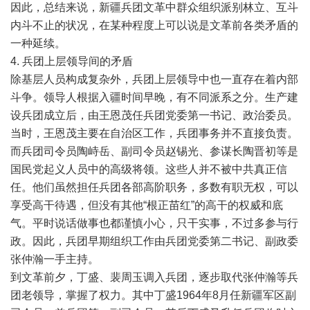
因此，总结来说，新疆兵团文革中群众组织派别林立、互斗
内斗不止的状况，在某种程度上可以说是文革前各类矛盾的
一种延续。
4. 兵团上层领导间的矛盾
除基层人员构成复杂外，兵团上层领导中也一直存在着内部
斗争。领导人根据入疆时间早晚，有不同派系之分。生产建
设兵团成立后，由王恩茂任兵团党委第一书记、政治委员。
当时，王恩茂主要在自治区工作，兵团事务并不直接负责。
而兵团司令员陶峙岳、副司令员赵锡光、参谋长陶晋初等是
国民党起义人员中的高级将领。这些人并不被中共真正信
任。他们虽然担任兵团各部高阶职务，多数有职无权，可以
享受高干待遇，但没有其他“根正苗红”的高干的权威和底
气。平时说话做事也都谨慎小心，只干实事，不过多参与行
政。因此，兵团早期组织工作由兵团党委第二书记、副政委
张仲瀚一手主持。
到文革前夕，丁盛、裴周玉调入兵团，逐步取代张仲瀚等兵
团老领导，掌握了权力。其中丁盛1964年8月任新疆军区副