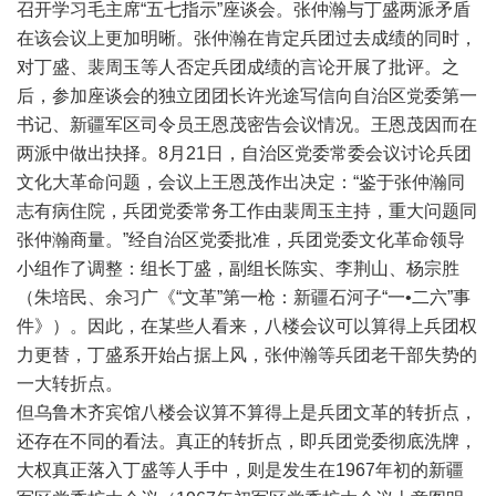
召开学习毛主席“五七指示”座谈会。张仲瀚与丁盛两派矛盾
在该会议上更加明晰。张仲瀚在肯定兵团过去成绩的同时，
对丁盛、裴周玉等人否定兵团成绩的言论开展了批评。之
后，参加座谈会的独立团团长许光途写信向自治区党委第一
书记、新疆军区司令员王恩茂密告会议情况。王恩茂因而在
两派中做出抉择。8月21日，自治区党委常委会议讨论兵团
文化大革命问题，会议上王恩茂作出决定：“鉴于张仲瀚同
志有病住院，兵团党委常务工作由裴周玉主持，重大问题同
张仲瀚商量。”经自治区党委批准，兵团党委文化革命领导
小组作了调整：组长丁盛，副组长陈实、李荆山、杨宗胜
（朱培民、余习广《“文革”第一枪：新疆石河子“一•二六”事
件》）。因此，在某些人看来，八楼会议可以算得上兵团权
力更替，丁盛系开始占据上风，张仲瀚等兵团老干部失势的
一大转折点。
但乌鲁木齐宾馆八楼会议算不算得上是兵团文革的转折点，
还存在不同的看法。真正的转折点，即兵团党委彻底洗牌，
大权真正落入丁盛等人手中，则是发生在1967年初的新疆