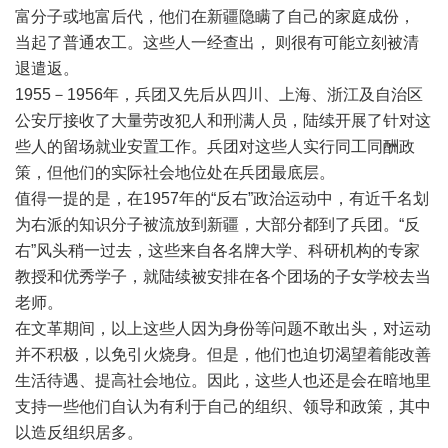
富分子或地富后代，他们在新疆隐瞒了自己的家庭成份，
当起了普通农工。这些人一经查出， 则很有可能立刻被清
退遣返。
1955－1956年，兵团又先后从四川、上海、浙江及自治区
公安厅接收了大量劳改犯人和刑满人员，陆续开展了针对这
些人的留场就业安置工作。兵团对这些人实行同工同酬政
策，但他们的实际社会地位处在兵团最底层。
值得一提的是，在1957年的“反右”政治运动中，有近千名划
为右派的知识分子被流放到新疆，大部分都到了兵团。“反
右”风头稍一过去，这些来自各名牌大学、科研机构的专家
教授和优秀学子，就陆续被安排在各个团场的子女学校去当
老师。
在文革期间，以上这些人因为身份等问题不敢出头，对运动
并不积极，以免引火烧身。但是，他们也迫切渴望着能改善
生活待遇、提高社会地位。因此，这些人也还是会在暗地里
支持一些他们自认为有利于自己的组织、领导和政策，其中
以造反组织居多。