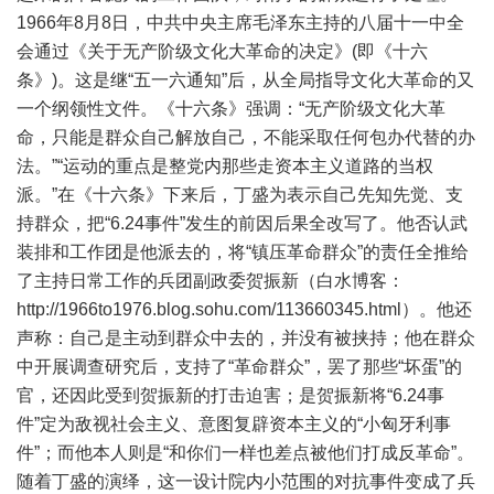
1966年8月8日，中共中央主席毛泽东主持的八届十一中全
会通过《关于无产阶级文化大革命的决定》(即《十六
条》)。这是继“五一六通知”后，从全局指导文化大革命的又
一个纲领性文件。《十六条》强调：“无产阶级文化大革
命，只能是群众自己解放自己，不能采取任何包办代替的办
法。”“运动的重点是整党内那些走资本主义道路的当权
派。”在《十六条》下来后，丁盛为表示自己先知先觉、支
持群众，把“6.24事件”发生的前因后果全改写了。他否认武
装排和工作团是他派去的，将“镇压革命群众”的责任全推给
了主持日常工作的兵团副政委贺振新（白水博客：
http://1966to1976.blog.sohu.com/113660345.html
）。他还
声称：自己是主动到群众中去的，并没有被挟持；他在群众
中开展调查研究后，支持了“革命群众”，罢了那些“坏蛋”的
官，还因此受到贺振新的打击迫害；是贺振新将“6.24事
件”定为敌视社会主义、意图复辟资本主义的“小匈牙利事
件”；而他本人则是“和你们一样也差点被他们打成反革命”。
随着丁盛的演绎，这一设计院内小范围的对抗事件变成了兵