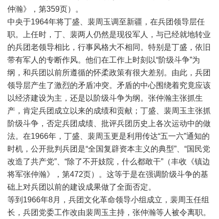
仲瀚》，第359页）。
中央于1964年将丁盛、裴周玉调至新疆，在兵团领导层任
职。上任时，丁、裴两人仍然是现役军人，与已经就地转业
的兵团老领导相比，行事风格大不相同。特别是丁盛，依旧
带有军人的专断作风。他们在工作上时刻以“阶级斗争”为
纲，和兵团以前所遵循的怀柔政策有很大差别。由此，兵团
领导层产生了激烈的矛盾冲突。矛盾的中心围绕着究竟应该
以经济建设为主，还是以阶级斗争为纲。张仲瀚主张抓生
产，肯定兵团成立以来的成绩和贡献；丁盛、裴周玉主张抓
阶级斗争，否定兵团成绩、批评兵团历史上各次运动中的做
法。在1966年，丁盛、裴周玉更是利用传达“五一六”通知的
时机，公开批判兵团是“全国复辟资本主义的典型”、“国民党
改造了共产党”、“除了不开妓院，什么都敢干”（丰收《镇边
将军张仲瀚》，第472页）。这等于是在强调阶级斗争的基
础上对兵团以前的建设成果做了全面否定。
等到1966年8月，兵团文化革命领导小组成立，裴周玉任组
长，兵团党委工作改由裴周玉主持，张仲瀚等人被令离职。