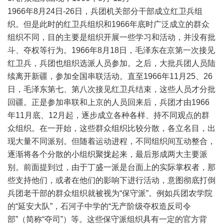
1966年8月24日-26日，兵团机关部分干部成立红卫兵组
织。但是此时的红卫兵组织和1966年底时广泛成立的群众
组织不同，目的主要是组织开展一些学习和活动，并没有批
斗、夺权等行为。1966年8月18日，毛泽东在京第一次接见
红卫兵，兵团也组织选派人员参加。之后，大批兵团人员陆
续离开新疆，参加全国串联活动。直至1966年11月25、26
日，毛泽东第七、第八次接见红卫兵结束，这些人员才分批
回疆。正是参加串联和上京的人员回来后，兵团才由1966
年11月底、12月起，逐步成立各种各样、持不同观点的群
众组织。在一开始，这些群众组织比较分散，各立名目，出
现大量不同派别。但随着运动进程，不同组织间互动整合，
逐渐将各个分散的小组织聚拢起来，最后形成两大主要派
别。前面提到过，由于丁盛一派是台面上的实际掌权者，那
些支持他们，或者在他们的影响下进行活动，意图彻底打倒
兵团老干部的群众组织就被视为“保守派”。例如兵团农学院
的“延安大队”，石河子中学的“无产阶级夺权造反司令
部”（简称“夺司”）等。这些保守派组织具有一定的官方背