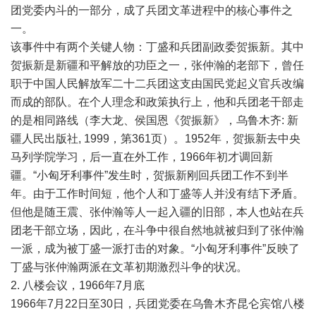
团党委内斗的一部分，成了兵团文革进程中的核心事件之
一。
该事件中有两个关键人物：丁盛和兵团副政委贺振新。其中
贺振新是新疆和平解放的功臣之一，张仲瀚的老部下，曾任
职于中国人民解放军二十二兵团这支由国民党起义官兵改编
而成的部队。在个人理念和政策执行上，他和兵团老干部走
的是相同路线（李大龙、侯国恩《贺振新》，乌鲁木齐: 新
疆人民出版社, 1999，第361页）。1952年，贺振新去中央
马列学院学习，后一直在外工作，1966年初才调回新
疆。“小匈牙利事件”发生时，贺振新刚回兵团工作不到半
年。由于工作时间短，他个人和丁盛等人并没有结下矛盾。
但他是随王震、张仲瀚等人一起入疆的旧部，本人也站在兵
团老干部立场，因此，在斗争中很自然地就被归到了张仲瀚
一派，成为被丁盛一派打击的对象。“小匈牙利事件”反映了
丁盛与张仲瀚两派在文革初期激烈斗争的状况。
2. 八楼会议，1966年7月底
1966年7月22日至30日，兵团党委在乌鲁木齐昆仑宾馆八楼