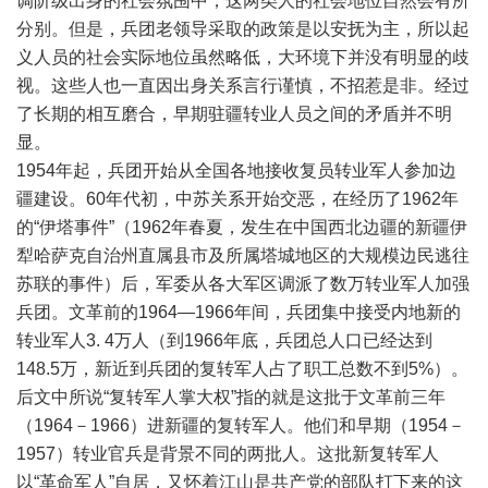
调阶级出身的社会氛围中，这两类人的社会地位自然会有所
分别。但是，兵团老领导采取的政策是以安抚为主，所以起
义人员的社会实际地位虽然略低，大环境下并没有明显的歧
视。这些人也一直因出身关系言行谨慎，不招惹是非。经过
了长期的相互磨合，早期驻疆转业人员之间的矛盾并不明
显。
1954年起，兵团开始从全国各地接收复员转业军人参加边
疆建设。60年代初，中苏关系开始交恶，在经历了1962年
的“伊塔事件”（1962年春夏，发生在中国西北边疆的新疆伊
犁哈萨克自治州直属县市及所属塔城地区的大规模边民逃往
苏联的事件）后，军委从各大军区调派了数万转业军人加强
兵团。文革前的1964—1966年间，兵团集中接受内地新的
转业军人3. 4万人（到1966年底，兵团总人口已经达到
148.5万，新近到兵团的复转军人占了职工总数不到5%）。
后文中所说“复转军人掌大权”指的就是这批于文革前三年
（1964－1966）进新疆的复转军人。他们和早期（1954－
1957）转业官兵是背景不同的两批人。这批新复转军人
以“革命军人”自居，又怀着江山是共产党的部队打下来的这