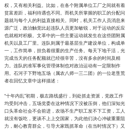
权，又有相关利益。比如，在各个附属单位工厂之间就有着
贫富差距，福利待遇也不同。而机关所掌握的职工的分配问
题就与每个人的利益直接相关。同时，机关工作人员消息来
源广泛，政治触觉比起连队人员更加敏锐，对于运动的反应
也就相对积极。文革中的一些主要运动就发生在这些团附属
机关以及工厂里。连队则属于最基层生产建设单位，构成单
一，工作简单，担负着很重的生产任务。每天下地干活，光
完成当天的任务配额就已经很辛苦，没有多余的时间及精
力。连队的准军事化管理体制也对政治运动有一定限制作
用。石河子下野地五场（属农八师一三二团）的一位老垦荒
者在回忆文章中这样描述：
“十年内乱”初期，极左路线盛行，到处抓走资派，党政工作
均受到冲击，五场党委在这种情况下没被压倒，他们深知光
口头革命社会不会前进，农场不生产职工发不下工资，工人
就没有饭吃，更谈不上上交国家，为此他们决心冲破重重阻
力，耐心教育群众，引导大家既抓革命（在当时情况下）又