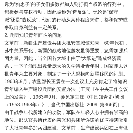
斥为“狗崽子”的子女们多数都加入到打倒当权派的行列中，
积极参与夺权行动，因此被称为“造反派”。无论是“保守
派”还是“造反派”，他们的行动从某种程度来讲，都和保护或
争取自身利益有一定关系。
2. 兵团知识青年面临的问题
文革前，新疆生产建设兵团大批安置城镇知青。60年代初，
苏中关系恶化，新疆的战略地位越发显得重要，急需加强兵
团力量。因此，当全国各大城市由于“大跃进”造成经济萧
条，一下子涌现出数量庞大的失学待业青年时，国家即以这
批青年为主要对象，制定了一个大规模向新疆移民的计划。
1963年9月，农垦部长王震在一次会议上充分肯定了将知识
青年编入生产建设兵团的安置办法（王震《在中央工作会议
上的发言》，1963年9月。参见定宜庄《中国知青史•初澜
（1953-1968年）》，当代中国出版社, 2009, 第366页）。
由于战争年代所建立的功勋，军队在年轻人心中拥有崇高的
地位。部队官兵所代表的荣光和兵团所许诺的优厚待遇吸引
了大批青年参加兵团建设。文革前，生产建设兵团在上海做