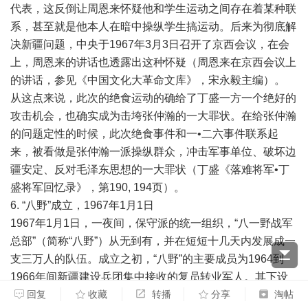
代表，这反倒让周恩来怀疑他和学生运动之间存在着某种联
系，甚至就是他本人在暗中操纵学生搞运动。后来为彻底解
决新疆问题，中央于1967年3月3日召开了京西会议，在会
上，周恩来的讲话也透露出这种怀疑（周恩来在京西会议上
的讲话，参见《中国文化大革命文库》，宋永毅主编）。
从这点来说，此次的绝食运动的确给了丁盛一方一个绝好的
攻击机会，也确实成为击垮张仲瀚的一大罪状。在给张仲瀚
的问题定性的时候，此次绝食事件和一•二六事件联系起
来，被看做是张仲瀚一派操纵群众，冲击军事单位、破坏边
疆安定、反对毛泽东思想的一大罪状（丁盛《落难将军•丁
盛将军回忆录》，第190, 194页）。
6. “八野”成立，1967年1月1日
1967年1月1日，一夜间，保守派的统一组织，“八一野战军
总部”（简称“八野”）从无到有，并在短短十几天内发展成一
支三万人的队伍。成立之初，“八野”的主要成员为1964到
1966年间新疆建设兵团集中接收的复员转业军人。其下设
有12个方面军、两个独立师、两个独立团，后扩展到20个
回复
收藏
转播
分享
淘帖