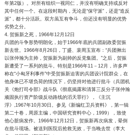
年第2版）。对所有组织一视同仁，并没有明确支持或反对
其中任何一个。在这段时期内，无论是“保守派”，还是“造反
派”，都十分活跃。双方虽互有争斗，但还没有明显的优势
劣势之分。
4. 贺振新之死，1966年12月12日
兵团的斗争形势明朗化，始于1966年底的兵团副政委贺振
新去世。1966年8月26日，丁盛、裴周玉宣布：“兵团揪出
以张仲瀚为主帅，贺振新为副帅的反党集团。”之后，贺振
新遭受了一系列的批斗。特别是1966年11－12月，许多声
称在“小匈牙利事件”中受贺振新迫害的兵团设计院群众，在
他身体已不堪负荷的情况下，仍坚持对他进行批斗（兵团机
关《炮打司令部》战斗队《彻底揭露和清算三反分子张仲瀚
顽固执行资产阶级反动路线的滔天罪行》，《主沉
浮》,1967年10月30日。参见《新编红卫兵资料》，第一辑
第二十卷，周原主编，中国研究资料中心，1999），致使
他心脏病发作。1966年12月12日，贺振新再次病发，晕倒
在批斗现场。被送到医院后抢救无效，于当晚去世（李大