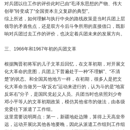
对兵团以往工作的评价此时已由“毛泽东思想的产物、伟大
创举”转变成了“全国资本主义复辟的典型”。
综上所述，如何理解与执行中央的路线政策是当时兵团上层
领导的矛盾焦点，还是双方今后斗争所用的直接借口，既影
响对兵团过去工作的评价，也决定着兵团未来的发展方向。
三、1966年和1967年初的兵团文革
根据陶晋初将军的儿子文革后回忆，在文革初期，对开展文
化大革命的意图，兵团上下普遍处于一种“不理解”、“不清
楚”的状态。和全国其他地方一样，在初期，很多人是把文
化大革命当做另一场“反右”运动来进行的，认为斗的是“地富
反坏右”分子，是国民党起义人员。兵团当时也依照刘少奇
邓小平等人的文革初期政策，模仿其他省市的做法，由各级
党委往下派遣了工作组。
这里需要说明两点：第一，新疆地处边陲，算得上天高皇帝
远，运动开展比其他各地要晚，因此从派遣工作组到工作组