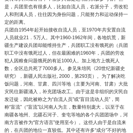
是，兵团里也有很多人，比如自流人员，右派分子，劳改犯
人和刑满人员，往往因为身份问题，只能努力和运动保持一
定的距离。
兵团自1954年起开始接收自流人员，至1970年共安置自流
人员就业21．5万人。其中1960-1962年间，各地饥荒，新
疆生产建设兵团却能维持生产，兵团职工没有饿死的（兵团
职工中没有饿死过人，但在最困难的1960年，兵团的劳改
犯人因粮食问题饿死的有近1000人。加上地方上饿死人
数，全区总共死了7000多人。参见朱培民《20世纪新疆史
研究》，新疆人民出版社, 2000，第293页）。为了解决吃
饭问题，河南、甘肃、四川等地（主要为河南、甘肃）大批
灾民往新疆涌入，补充团场农工。由于这是非组织的灾民自
发迁徒，因此被称之为“自流人员”或“盲目流动人员”，简
称“盲流”（“盲流”以河南人为主，数量特别庞大，以至于在
南疆各地州、北疆石河子、奎屯等地的各个兵团团场中，河
南方言被作为“官方语言”使用至今）。这些人由于是自流来
的，在兵团的地位一直较低。其中还有许多“成分”不好的地