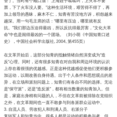
管了。当时有个顺口溜：“上海娃子呱呱叫，上火车不要
票，下了火车没人要。”这种生活环境，艰苦得不得了，再
加上领导的愚昧，麻木不仁，知青有苦没地方诉，积怨越来
越深。用一句毛主席的话：“哪里有压迫，哪里就有反
抗。”我们那边压迫得最凶，所以反抗得最厉害，“文化大革
命”中也是闹得最凶的一个团场。（刘小萌《中国知青口述
史》，中国社会科学出版社, 2004, 第455页）
在文革开始后，这部分知青的抵触情绪自然演变成为“造
反”心理。同时，还有很多知青在对自我和周边环境的认识
上存在着很强的优越感。正是这种优越感促使他们更积极参
加运动，以期改善自身待遇。出于个人条件和思想观点的差
异，在立场和派别问题上，知青们有各自不同的选择。无论
是“保守派”，还是“造反派”，都有相当数量的知青加入。但
是，家庭出身稍有问题的人，不但在文革前被排除在党组织
之外，在文革期间也一直不敢参与到各派群众运动中。
3. 自流人员、劳改犯人和刑满人员、右派分子
复转军人和知青当中，很多人都是运动的积极参与者。但