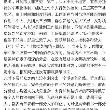
撤出，时间跨度非常短；第二，兵团不同于地方，有自身独
特的军事化体制，组织上对个人行为的控制力度远高于平常
地区。由于时间和制度限制，工作组在当时当地所能起到的
作用并不大。兵团文革初期，群众发起的贴大字报，反对领
导等活动，与其说是受到工作组的操控，不如说是受兵团上
层领导的直接控制。例如，丁盛就曾经说过：“我们是这里
也派了武装，那里也派了人，要领导群众，控制各种势力
（的）活动。”（根据某知情人回忆。）文革初期，兵团文
革斗争并没有一个明确的矛头方向。所谓名不正言不顺，上
层虽然积累了很深的矛盾，在没有经过中央明确定论时，谁
也无法真正有效地、触及实质地打击对方，因此都还留有一
定余地，相互间也还没有彻底撕破脸面。
此时下层群众之间也没有划分出一个明确的阵线。群众所组
织的批判活动，完全是依赖于自己的好恶判断来进行。前面
分析过，兵团人员成分复杂，出身和利益诉求的不同导致了
每个人的政治倾向不同。无论张仲瀚还是丁盛、裴周玉等
人，都各自代表着一部分人的利益，同时也妨碍着另一部分