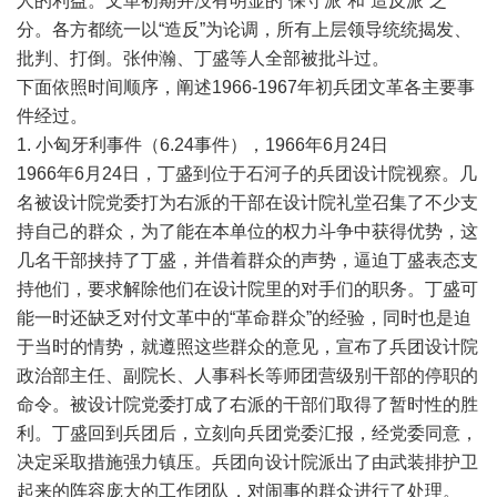
人的利益。文革初期并没有明显的“保守派”和“造反派”之
分。各方都统一以“造反”为论调，所有上层领导统统揭发、
批判、打倒。张仲瀚、丁盛等人全部被批斗过。
下面依照时间顺序，阐述1966-1967年初兵团文革各主要事
件经过。
1. 小匈牙利事件（6.24事件），1966年6月24日
1966年6月24日，丁盛到位于石河子的兵团设计院视察。几
名被设计院党委打为右派的干部在设计院礼堂召集了不少支
持自己的群众，为了能在本单位的权力斗争中获得优势，这
几名干部挟持了丁盛，并借着群众的声势，逼迫丁盛表态支
持他们，要求解除他们在设计院里的对手们的职务。丁盛可
能一时还缺乏对付文革中的“革命群众”的经验，同时也是迫
于当时的情势，就遵照这些群众的意见，宣布了兵团设计院
政治部主任、副院长、人事科长等师团营级别干部的停职的
命令。被设计院党委打成了右派的干部们取得了暂时性的胜
利。丁盛回到兵团后，立刻向兵团党委汇报，经党委同意，
决定采取措施强力镇压。兵团向设计院派出了由武装排护卫
起来的阵容庞大的工作团队，对闹事的群众进行了处理。