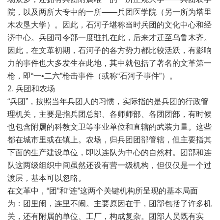
院，以及两所大专中的一所——兵团医学院（另一所为塔里
木农垦大学）。因此，石河子堪称当时兵团的文化中心和经
济中心。兵团司令部一度驻扎在此，后来才迁至乌鲁木齐。
因此，在文革初期，石河子的各方势力都比较活跃，有影响
力的事件也大多发生在此地，其中就包括了著名的文革第一
枪，即“一•二六”枪击事件（或称“石河子事件”）。
2. 兵团和农场
“兵团”，按照当年兵团人的习惯，实际指的是兵团的行政管
理机关，主要是指兵团总部、各师师部、各团团部，有时候
也包含附属的科教文卫等事业单位和直辖的武装力量。这些
都在城市里或在镇上。农场，归兵团团部管辖，但主要指其
下面的生产建设单位，即以连队为中心的自然村。团部和连
队这两级组织中间虽然还设有营一级机构，但仅仅是一个过
渡层，基本可以忽略。
在文革中，“团”和“连”这两个关键机构所呈现的基本局面
为：团里闹，连里不闹。主要原因在于，团部包括了许多机
关，还有附属的单位、工厂，构成复杂。团部人员既有实