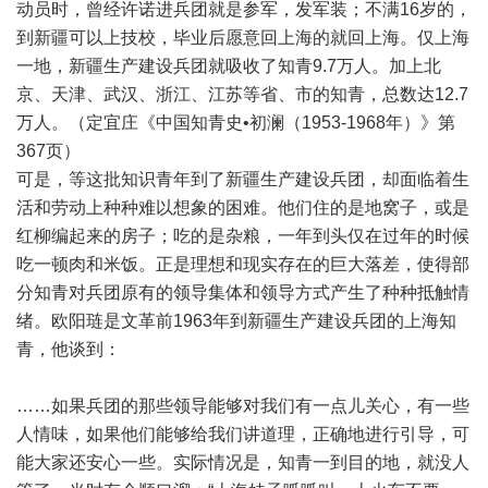
动员时，曾经许诺进兵团就是参军，发军装；不满16岁的，
到新疆可以上技校，毕业后愿意回上海的就回上海。仅上海
一地，新疆生产建设兵团就吸收了知青9.7万人。加上北
京、天津、武汉、浙江、江苏等省、市的知青，总数达12.7
万人。（定宜庄《中国知青史•初澜（1953-1968年）》第
367页）
可是，等这批知识青年到了新疆生产建设兵团，却面临着生
活和劳动上种种难以想象的困难。他们住的是地窝子，或是
红柳编起来的房子；吃的是杂粮，一年到头仅在过年的时候
吃一顿肉和米饭。正是理想和现实存在的巨大落差，使得部
分知青对兵团原有的领导集体和领导方式产生了种种抵触情
绪。欧阳琏是文革前1963年到新疆生产建设兵团的上海知
青，他谈到：
……如果兵团的那些领导能够对我们有一点儿关心，有一些
人情味，如果他们能够给我们讲道理，正确地进行引导，可
能大家还安心一些。实际情况是，知青一到目的地，就没人