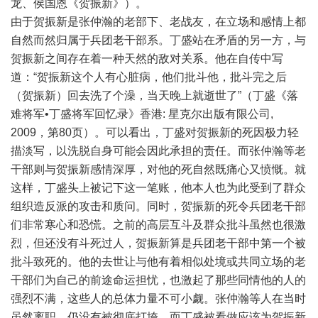
龙、侯国恩《贺振新》）。
由于贺振新是张仲瀚的老部下、老战友，在立场和感情上都
自然而然归属于兵团老干部系。丁盛站在矛盾的另一方，与
贺振新之间存在着一种天然的敌对关系。他在自传中写
道：“贺振新这个人有心脏病，他们批斗他，批斗完之后
（贺振新）回去洗了个澡，当天晚上就逝世了”（丁盛《落
难将军•丁盛将军回忆录》香港: 星克尔出版有限公司,
2009，第80页）。可以看出，丁盛对贺振新的死因极力轻
描淡写，以洗脱自身可能会因此承担的责任。而张仲瀚等老
干部则与贺振新感情深厚，对他的死自然既痛心又愤慨。就
这样，丁盛头上被记下这一笔账，他本人也为此受到了群众
组织造反派的攻击和质问。同时，贺振新的死令兵团老干部
们非常寒心和恐慌。之前的高层互斗及群众批斗虽然也很激
烈，但还没有斗死过人，贺振新算是兵团老干部中第一个被
批斗致死的。他的去世让与他有着相似处境或共同立场的老
干部们为自己的前途命运担忧，也激起了那些同情他的人的
强烈不满，这些人的总体力量不可小觑。张仲瀚等人在当时
虽然离职，仍没有被彻底打垮，而丁盛被看做应该为贺振新