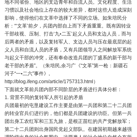
地不同省份、地区的支边青年和自流人员。文化程度、生活
习惯以及社会地位上存在的较大差异，都对这些人造成深刻
影响，使得他们在文革中选择了不同的立场。如朱培民分
析：“‘文革’前夕，兵团内部自上而下矛盾重重。既有因转业
干部歧视、压制、打击‘九•二五’起义人员和支边人员，而与
后两者的矛盾，以及复转军人、支边人员与压在最底层的起
义人员和自流人员的矛盾，又有兵团领导人之间解放军系统
与起义干部的冲突，还有奉命改造兵团的丁盛系的新干部与
老干部的矛盾”。（朱培民,余习广《“文革”第一枪：新疆石
河子“一•二六”事件》,
http://blog.ifeng.com/article/1757313.html
）
下面就文革前兵团内部不同阶层的矛盾进行具体分析：
1. 背景不同的复转军人所引起的矛盾
兵团最初的屯垦建设工作主要是由第一兵团和第二十二兵团
的转业官兵们进行的，他们都是兵团建设的功臣。但第一兵
团出身工农红军和三五九旅，是根正苗红的共产党解放军；
第二十二兵团则出身国民党起义部队。在建国初期越来越强