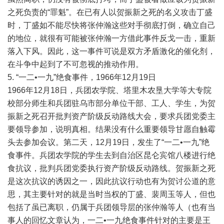
之死负责的“罪魁”。在已有人以贺振新之死的名义攻击丁盛
时，丁盛如不能尽快将张仲瀚这些对手彻底打倒，确立自己
的地位，就很有可能被张仲瀚一方借此事件反戈一击，重新
落入下风。因此，这一事件可说是双方矛盾激化的催化剂，
在斗争中起到了不可忽视的推动作用。
5. “一二•一九”绝食事件，1966年12月19日
1966年12月18日，兵团农学院、塔里木农垦大学等大专院
校部分师生和兵团驻乌市部分单位干部、工人、学生，为贺
振新之死召开批判资产阶级反动路线大会，要求兵团党委主
要领导参加，说明真相。结果没有什么重要领导甘愿自触霉
头去参加会议。第二天，12月19日，发生了“一二•一九”绝
食事件。兵团农学院的学生去到自治区昆仑宾馆八楼进行绝
食抗议，批判兵团党委执行资产阶级反动路线。贺振新之死
是这次抗议的诱因之一，因此抗议行动也有为贺讨公道的意
思，其主要针对的就是当时当权的丁盛、裴周玉等人，但也
包括了虽已离职，仍属于兵团领导层的张仲瀚等人（也有当
事人的回忆文章认为，一二•一九绝食事件针对的主要是王