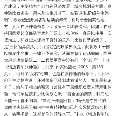
产建设，主要精力全部放在经济发展、城乡规划等方面。张
仲瀚比较务实，用人则注重其才干。在强调“以阶级斗争为
纲”，轰轰烈烈开展各项运动的年代，相对于全国其他地
方，兵团在张仲瀚领导下，政策一直比较温和。比如，在对
待国民党起义部队官兵的问题上，张仲瀚一直是以使用、安
抚为主，和这些人保持了良好的关系（比较典型的例子，
是“三反”运动期间，兵团决定的政策界限是：配备政工干部
以前发生的事，一律不予追究。从而在整个运动期间，国民
党起义改编部队二十二兵团军官中没有打一个“老虎”。丰收
《镇边将军张仲瀚》，北京: 作家出版社, 2005，第169
页）。而到了“反右”时期，也是在张仲瀚的领导下，兵团不
但不主动划右派，还对很多已经划成右派的人，尤其是知识
分子，给与了相当的照顾（曾经有下层组织负责人请示张仲
瀚，他们单位按多少比例划右派：“看全国的架势，我们总
不能一个都不划啊。”当时张仲瀚回答：“脑子是你自己的，
你的功夫就在于如何把中央精神和自己的实际情况结合起
来，实事求是，这就是你的领导水平。”丰收《镇边将军张