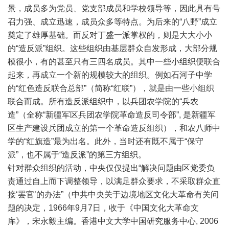
景，成员多为党员、党支部成员和学校领导等，因此具有号
召力强、成立迅速，成员众多等特点。为后来的“八野”成立
奠定了雄厚基础。而反对丁盛一派掌权的，则是大大小小
的“造反派”组织。这些组织由基层群众自发形成，大部分规
模很小，有的甚至只有三四名成员。其中一些小组织便联合
起来，再成立一个新的规模较大的组织。例如石河子中学
的“红色造反联合总部”（简称“红联”），就是由一些小组织
联合而成。所有造反派组织中，以兵团农学院的“兵农
造”（全称“新疆军区兵团农学院革命造反司令部”, 是新疆军
区生产建设兵团成立的第一个革命造反组织），和农八师中
学的“红旗造”最为出名。此外，当时还有既不属于“保守
派”，也不属于“造反派”的第三方组织。
针对群众组织的活动，中央仅仅提出“解决问题由区党委负
责通过自上而下调整领导，以满足群众要求，不采取群众直
接‘罢官’的办法”（中共中央关于边境地区文化大革命有关问
题的决定，1966年9月7日，收于《中国文化大革命文
库》，宋永毅主编。香港中文大学中国研究服务中心, 2006