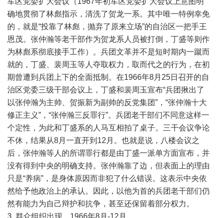
军区党委扩大会议（1967年初军区党委扩大会议上意图明
确地贯彻了林彪指示，清洗了贺龙一系。其中唯一特例幸免
的，就是“投靠了林彪，抛弃了原来立场”的自治区一把手王
恩茂。张仲瀚等老干部作为贺龙系人员被打倒，丁盛等则作
为林彪系彻底接手工作）。兵团文革并不是短时期内一蹴而
就的，丁盛、裴周玉等人夺取权力，取而代之的行为，在初
期曾遭到兵团上下的全面抵制。在1966年8月25日召开的自
治区党委三级干部会议上，丁盛和裴周玉宣布“兵团揪出了
以张仲瀚为主帅、贺振新为副帅的反党集团”，“张仲瀚十大
修正主义”，“张仲瀚三反罪行”。兵团老干部们不同意这样一
个定性，为此和丁盛系的人马互相拍了桌子。三干会议争论
不休，结果从8月一直开到12月。也就是说，八楼会议之
后，张仲瀚等人的所谓罪行都是由丁盛一派单方面宣布，并
没有得到中央的明确支持。张仲瀚靠了边，但表面上的理由
只是“养病”，是身体原因而非犯了什么错误。这表示中央依
然给予他政治上的承认。因此，以他为首的兵团老干部们仍
然有能力为自己辩护和抗争，甚至还保留着部分权力。
3. 群众组织出现，1966年8月-12月