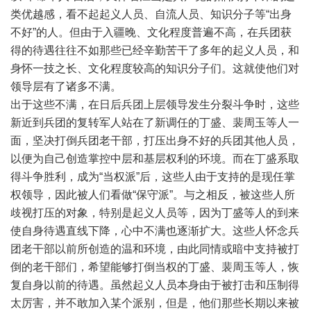
类优越感，看不起起义人员、自流人员、知识分子等“出身
不好”的人。但由于入疆晚、文化程度普遍不高，在兵团获
得的待遇往往不如那些已经辛勤苦干了多年的起义人员，和
身怀一技之长、文化程度较高的知识分子们。这就使他们对
领导层有了诸多不满。
出于这些不满，在日后兵团上层领导发生分裂斗争时，这些
新近到兵团的复转军人站在了新调任的丁盛、裴周玉等人一
面，坚决打倒兵团老干部，打压出身不好的兵团其他人员，
以便为自己创造掌控中层和基层权利的环境。而在丁盛系取
得斗争胜利，成为“当权派”后，这些人由于支持的是现任掌
权领导，因此被人们看做“保守派”。与之相反，被这些人所
歧视打压的对象，特别是起义人员等，因为丁盛等人的到来
使自身待遇直线下降，心中不满也逐渐扩大。这些人怀念兵
团老干部以前所创造的温和环境，由此同情或暗中支持被打
倒的老干部们，希望能够打倒当权的丁盛、裴周玉等人，恢
复自身以前的待遇。虽然起义人员本身由于被打击和压制得
太厉害，并不敢加入某个派别，但是，他们那些长期以来被