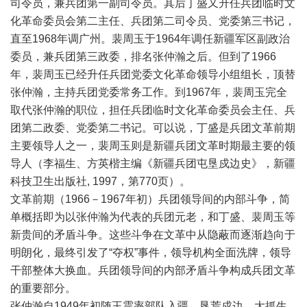
司令员，兼兵团第一副司令员。其后丁盛又升任兵团临时文
化革命委员会第二主任、兵团第二司令员、党委第三书记，
直至1968年调广州。裴周玉于1964年调任新疆军区副政治
委员，兼兵团第三政委，排名张仲瀚之后。但到了1966
年，裴周玉已经升任兵团党委文化革命领导小组组长，顶替
张仲瀚，主持兵团党委常务工作。到1967年，裴周玉完全
取代张仲瀚的职位，担任兵团临时文化革命委员会主任、兵
团第二政委、党委第二书记。可以说，丁盛是兵团文革前期
主要领导人之一，裴周玉则是新疆兵团文革时期最主要的领
导人（李福生、方英楷主编《新疆兵团屯垦戍边史》，新疆
科技卫生出版社, 1997，第770页）。
文革前期（1966－1967年初）兵团领导间的内部斗争，简
单概括即为以张仲瀚为代表的兵团元老，和丁盛、裴周玉等
新贵间的矛盾斗争。这些斗争在文革中从隐蔽而逐渐趋向于
明朗化，最终引发了“夺权”事件，领导机构全面洗牌，领导
干部整体大换血。兵团领导间的内部矛盾斗争构成兵团文革
的重要部分。
张仲瀚自1949年初随王震率部队入疆，垦荒戍边，大抓生