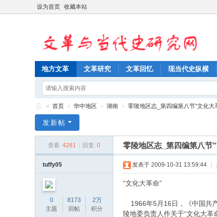
设为首页
收藏本站
地方文革
文革研究
文革回忆
现当代史纵横
»
首页
›
华中地区
›
湖南
›
零陵地区志_第四编第八节“文化大革命”
文
发新帖
革
零陵地区志_第四编第八节“
查看:
4281
|
回复:
0
与
当
tuffy05
发表于 2009-10-31 13:59:44
|
代
“文化大革命”
史
0
8173
2万
1966年5月16日，《中国
研
主题
回帖
积分
陵地委负责人作关于“文化大革