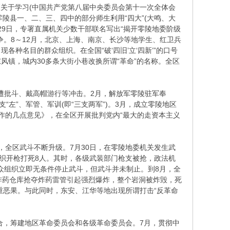
《关于学习(中国共产党第八届中央委员会第十一次全体会
零陵县一、二、三、四中的部分师生利用“四大”(大鸣、大
；29日，专署直属机关少数干部联名写出“揭开零陵地委阶级
争。8～12月，北京、上海、南京、长沙等地学生、红卫兵
各种名目的群众组织。在全国“破‘四旧’立‘四新’”的口号
镇，城内30多条大街小巷改换所谓“革命”的名称。全区
遍遭批斗、戴高帽游行等冲击。2月，解放军零陵驻军奉
左”、军管、军训(即“三支两军”)。3月，成立零陵地区
作的几点意见》，在全区开展批判党内“最大的走资本主义
后，全区武斗不断升级。7月30日，在零陵地委机关发生武
组织开枪打死8人。其时，各级武装部门枪支被抢，政法机
群众组织立即无条件停止武斗，但武斗并未制止。到8月，全
岩炸药仓库抢夺炸药雷管引起强烈爆炸，整个岩洞被炸毁，死
严重恶果。与此同时，东安、江华等地出现所谓打击“反革命
联合，筹建地区革命委员会和各级革命委员会。7月，贯彻中