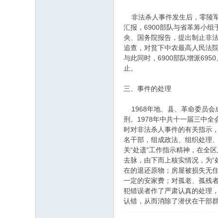
非法杀人事件发生后，零陵军
汇报，6900部队与省革筹小组
央、国务院报告，提出制止非法
追查，对贫下中农最高人民法
与此同时，6900部队增派69
止。
三、事件的处理
1968年地、县、革命委员会
刑。1978年中共十一届三中
时对非法杀人事件的有关指示，
名干部，组成政法、组织处理、
关“处遗”工作指示精神，在全
去脉，由下而上核实情况，为“
在的退还原物；房屋被损失无住
一定的安家费；对孤老、孤残者
犯错误者作了严肃认真的处理，
认错，从而消除了潜伏在干部