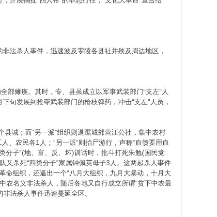
，开展揭批“四人帮”的罪恶行径，“文化大革命”宣告结
生的非法杀人事件，迅速波及零陵各县社并殃及周边地区，
全部瘫痪。其时，专、县虽成立以军事武装部门“支左”人
月下旬发展到抢夺武装部门的枪枝弹药，冲击“支左”人员，
个县城；而“另一派”组织则退踞城郊营江公社，集中农村
工人、农民各1人；“另一派”则抬尸游行，声称“血债要用血
类分子”(地、富、反、坏)训话时，批斗打死朱勉(国民党
队又杀死“四类分子”家属钟佩英母子3人。这两起杀人事件
革命组织，还逼出一个“八月大组织，九月大暴动，十月大
下中农名义非法杀人，随后各地又自行成立所谓“贫下中农最
的非法杀人事件迅速蔓延全区。