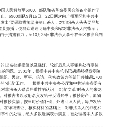
人民解放军6900、部队和省革命委员会筹备小组作了
止。6900部队9月15日、22日两次向广州军区和中共中
区发出“要采取措施坚决制止杀人，对组织杀人头头要严加
道县撒播，使群众迅速明确中央和省对非法杀人的指示；
。由于措施有力，至10月25日非法杀人事件在全区被彻底制
烈的12名挟嫌报复以及强奸、轮奸后杀人罪犯判处有期徒
的问题。1981年，根据中共中央总书记胡耀邦视察零陵
组织、民政、军事、信访、落实政策办等部门共抽调1700
的“处遗”工作。 根据中共中央办公厅和中共湖南省委有
众对非法杀人错误严重性的认识；查清“文革”时杀人的来龙
属。对被害者以政府名义发给平反通知书；被抄房产，原物
元；对被抄实物，按当时价值补偿。外逃回归人员，每户发给
属。在详细查证、核实材料的基础上，对非法杀人的罪犯和
。对事件的处理，绝大多数遗属表示满意，被处理者本人多数