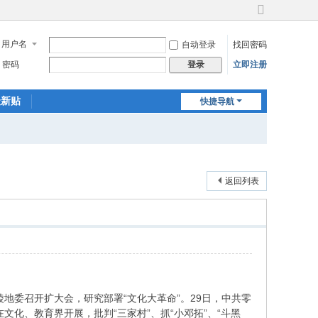
切
换
用户名
自动登录
找回密码
到
宽
密码
立即注册
登录
版
最新贴
快捷导航
返回列表
陵地委召开扩大会，研究部署“文化大革命”。29日，中共零
化、教育界开展，批判“三家村”、抓“小邓拓”、“斗黑