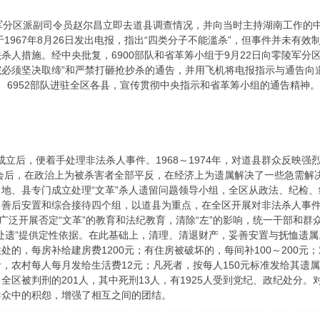
分区派副司令员赵尔昌立即去道县调查情况，并向当时主持湖南工作的中国
于1967年8月26日发出电报，指出“四类分子不能滥杀”，但事件并未有效制
杀人措施。经中央批复，6900部队和省革筹小组于9月22日向零陵军分
院必须坚决取缔”和严禁打砸抢抄杀的通告，并用飞机将电报指示与通告向
50、6952部队进驻全区各县，宣传贯彻中央指示和省革筹小组的通告精神
成立后，便着手处理非法杀人事件。1968～1974年，对道县群众反映强
全会后，在政治上为被杀害者全部平反，在经济上为遗属解决了一些急需解决
地、县专门成立处理“文革”杀人遗留问题领导小组，全区从政法、纪检、
善后安置和综合接待四个组，以道县为重点，在全区开展对非法杀人事件
区广泛开展否定“文革”的教育和法纪教育，清除“左”的影响，统一干部和群
处遗”提供定性依据。在此基础上，清理、清退财产，妥善安置与抚恤遗
处的，每房补给建房费1200元；有住房被破坏的，每间补100～200
，农村每人每月发给生活费12元；凡死者，按每人150元标准发给其遗
全区被判刑的201人，其中死刑13人，有1925人受到党纪、政纪处分
群众中的积怨，增强了相互之间的团结。