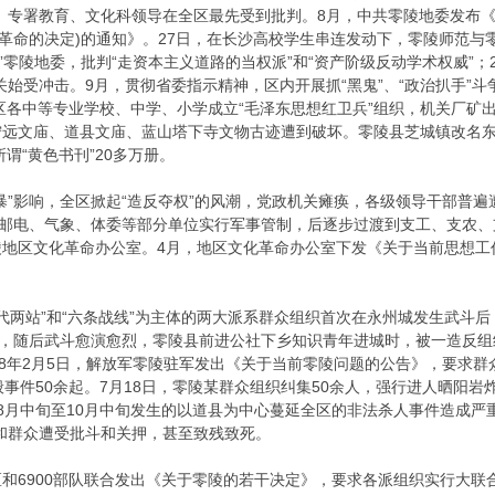
。专署教育、文化科领导在全区最先受到批判。8月，中共零陵地委发布
大革命的决定)的通知》。27日，在长沙高校学生串连发动下，零陵师范与
”零陵地委，批判“走资本主义道路的当权派”和“资产阶级反动学术权威”
关始受冲击。9月，贯彻省委指示精神，区内开展抓“黑鬼”、“政治扒手”斗
区各中等专业学校、中学、小学成立“毛泽东思想红卫兵”组织，机关厂矿出现
远文庙、道县文庙、蓝山塔下寺文物古迹遭到破坏。零陵县芝城镇改名东风
所谓“黄色书刊”20多万册。
风暴”影响，全区掀起“造反夺权”的风潮，党政机关瘫痪，各级领导干部普
和邮电、气象、体委等部分单位实行军事管制，后逐步过渡到支工、支农、支“
地区文化革命办公室。4月，地区文化革命办公室下发《关于当前思想工
“四代两站”和“六条战线”为主体的两大派系群众组织首次在永州城发生武斗
人，随后武斗愈演愈烈，零陵县前进公社下乡知识青年进城时，被一造反
68年2月5日，解放军零陵驻军发出《关于当前零陵问题的公告》，要求
般事件50余起。7月18日，零陵某群众组织纠集50余人，强行进人晒阳
67年8月中旬至10月中旬发生的以道县为中心蔓延全区的非法杀人事件造成
和群众遭受批斗和关押，甚至致残致死。
区和6900部队联合发出《关于零陵的若干决定》，要求各派组织实行大