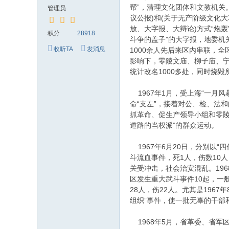
究
帮”，清理文化团体和文教机关
管理员
网
议公报)和(关于无产阶级文化
放、大字报、大辩论)方式“炮轰
积分
28918
斗争的盖子”的大字报，地委机
收听TA
发消息
1000余人先后来区内串联，全
影响下，零陵文庙、柳子庙、宁
统计改名1000多处，同时烧毁
1967年1月，受上海“一月
命“支左”，接着对公、检、法
抓革命、促生产领导小组和零陵
道路的当权派”的群众运动。
1967年6月20日，分别以
斗流血事件，死1人，伤数10
关受冲击，社会治安混乱。19
区发生重大武斗事件10起，一
28人，伤22人。尤其是19
组织”事件，使一批无辜的干部
1968年5月，省革委、省军