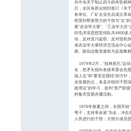
共中央关于制止武斗的布告精神
日，全区各群众组织签订《关于
各单位、厂矿企业先后成立革命
然受到帮派势力的干扰与“左”
展“农业学大寨”、“工业学大
织毛泽东思想宣传队共4800多
动，反对贪污盗窃、反对投机倒
省农业学大寨经济交流会中心会
彪、陈伯达叛党篡权为反面教材
1974年2月，“批林批孔”运
名，把矛头指向各级革委会负责
搞上去”和“要安定团结”的方
业发展的点，各县亦组织干部深
政理论”的学习，批判“资产阶
村集市贸易亦遭压制。
1976年春夏之间，全国开始
弯子，支持革命派”为名，冲
人所进行的干扰；大部分成员坚