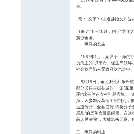
1976年10月，中共中央政
束。
附：“文革"中由道县始发并波
1967年8～10月，由于“
震惊全国。
一、事件的发生
1967年1月，始发于上海的
员为主的“抓革命、促生产领导
社会秩序陷人无政府状态之中
8月18日，全区派性斗争严重
部分民兵与据县城的“一派”互相
还!”此事件在农村引起震惊，当
员，因参加反革命组织判刑，被
迅速传开，全县盛传“四类分子
屠杀”的反革命暴乱纲领。在这
高人民法院”，大肆滥杀无辜。
二、事件的制止