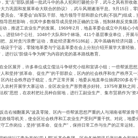
，支“左”部队抓捕一批武斗中的杀人犯和打砸抢分子，武斗之风有所收敛
大力巩固和发展革命大联合的协议》，武斗风潮遂渐平息。9月15日，零
委员会。“革委会”由军队干部、地方领导干部和群众代表(不脱产)组成，
的指导思想影响，但其中多数领导成员坚持正确的立场，抵制林彪反党集团
庆”运动，推进工农业生产的发展。1969年2月，地县革委会成立中共核心
人，进驻58个公社、1048个大队和9个林场、411个基层事业单位，开展
把、反对贪污浪费”运动，查处经济案件5186起，其中虽确有经济问题，
场设于宁远，零陵地革委与宁远县革委在会上分别介绍开展学大寨经验。1
，进行以“阶级斗争为纲”为内容的党的基本路线教育。
动在全区展开，许多单位成立儒法斗争研究小组和宣讲小组；一些帮派思想严
人和坚持“抓革命、促生产”的干部群众，区内的社会秩序和生产秩序又一
针，区内社会秩序趋于稳定，生产正常开展；地委从地直单位抽调200多
入农村开展学大寨运动，全区农业生产形势逐步好转。1975年夏秋之间
级法权”思想，在农村把社员种自留地，进行工副业生产、集市贸易作为“
“反击右倾翻案风”波及零陵。区内一些帮派思想严重的人与湖南省帮派骨
击党政领导机关，使全区社会秩序和工农业生产受到严重干扰。对此，地委
守工作岗位，坚持“抓革命、促生产”，保持日常工作与生产的正常运转。