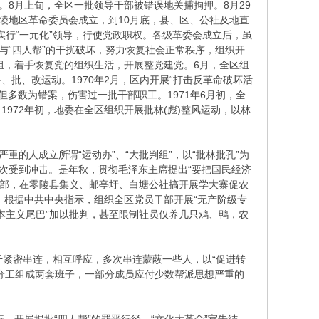
。8月上旬，全区一批领导干部被错误地关捕拘押。8月29
陵地区革命委员会成立，到10月底，县、区、公社及地直
实行“一元化”领导，行使党政职权。各级革委会成立后，虽
与“四人帮”的干扰破坏，努力恢复社会正常秩序，组织开
小组，着手恢复党的组织生活，开展整党建党。6月，全区组
斗、批、改运动。1970年2月，区内开展“打击反革命破坏活
但多数为错案，伤害过一批干部职工。1971年6月初，全
972年初，地委在全区组织开展批林(彪)整风运动，以林
重的人成立所谓“运动办”、“大批判组”，以“批林批孔”为
次受到冲击。是年秋，贯彻毛泽东主席提出“要把国民经济
名干部，在零陵县集义、邮亭圩、白塘公社搞开展学大寨促农
，根据中共中央指示，组织全区党员干部开展“无产阶级专
资本主义尾巴”加以批判，甚至限制社员仅养几只鸡、鸭，农
干紧密串连，相互呼应，多次串连蒙蔽一些人，以“促进转
分工组成两套班子，一部分成员应付少数帮派思想严重的