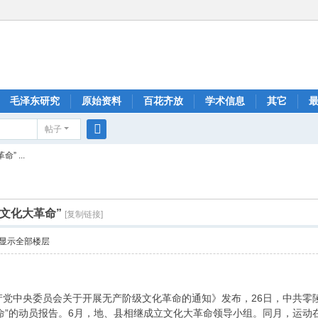
毛泽东研究
原始资料
百花齐放
学术信息
其它
帖子
搜
 ...
索
文化大革命”
[复制链接]
显示全部楼层
共产党中央委员会关于开展无产阶级文化革命的通知》发布，26日，中共零
命”的动员报告。6月，地、县相继成立文化大革命领导小组。同月，运动在文