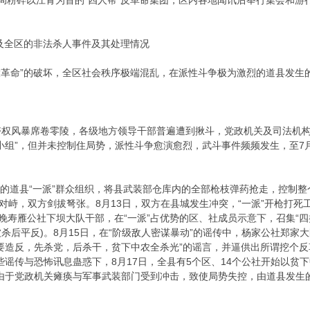
治局粉碎以江青为首的“四人帮”反革命集团，区内各地闻讯后举行集会和游行
及全区的非法杀人事件及其处理情况
文化大革命”的破坏，全区社会秩序极端混乱，在派性斗争极为激烈的道县发
夺权风暴席卷零陵，各级地方领导干部普遍遭到揪斗，党政机关及司法机构
小组”，但并未控制住局势，派性斗争愈演愈烈，武斗事件频频发生，至7
。
的道县“一派”群众组织，将县武装部仓库内的全部枪枝弹药抢走，控制整
对峙，双方剑拔弩张。8月13日，双方在县城发生冲突，“一派”开枪打死
晚寿雁公社下坝大队干部，在“一派”占优势的区、社成员示意下，召集“四
杀后平反)。8月15日，在“阶级敌人密谋暴动”的谣传中，杨家公社郑家大
要造反，先杀党，后杀干，贫下中农全杀光”的谣言，并逼供出所谓挖个反
些谣传与恐怖讯息蛊惑下，8月17日，全县有5个区、14个公社开始以贫
由于党政机关瘫痪与军事武装部门受到冲击，致使局势失控，由道县发生