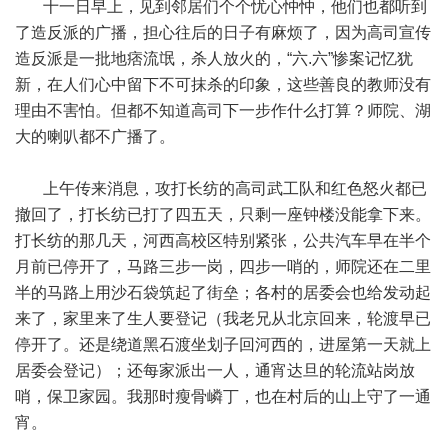
十一日早上，见到邻居们个个忧心忡忡，他们也都听到
了造反派的广播，担心往后的日子有麻烦了，因为高司宣传
造反派是一批地痞流氓，杀人放火的，“六.六”惨案记忆犹
新，在人们心中留下不可抹杀的印象，这些善良的教师没有
理由不害怕。但都不知道高司下一步作什么打算？师院、湖
大的喇叭都不广播了。
上午传来消息，攻打长纺的高司武工队和红色怒火都已
撤回了，打长纺已打了四五天，只剩一座钟楼没能拿下来。
打长纺的那几天，河西高校区特别紧张，公共汽车早在半个
月前已停开了，马路三步一岗，四步一哨的，师院还在二里
半的马路上用沙石袋筑起了街垒；各村的居委会也给发动起
来了，家里来了生人要登记（我老兄从北京回来，轮渡早已
停开了。还是绕道黑石渡坐划子回河西的，进屋第一天就上
居委会登记）；还每家派出一人，通宵达旦的轮流站岗放
哨，保卫家园。我那时瘦骨嶙丁，也在村后的山上守了一通
宵。