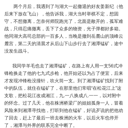
两个月后，我遇到了与湖大一起撤退的好友姜新纪（他
后来下放在飞山），他告诉我，湖大当时举棋不定，想固
守，不想撤离，怎奈何师院跑光了，北面是敞开的，孤军难
战，只得忍痛撤离，丢下了众多的物资，光子弹都好多箱。
他同湖大高司总部的一百多人，当晚是撤到岳麓山的顶峰云
麓宫，第二天的清晨才从后山下山步行去了湘潭锰矿，途中
没发生战斗。
我同学羊毛也去了湘潭锰矿，在路上有人用一支56式冲
锋枪换走了他的七九式步枪，他开始还以为占了便宜，后来
才发现冲锋枪没撞针，吹火筒一支。到了湘潭锰矿找到了附
中的队伍，就住在锰矿了，在那里他们常唱“在松花江上”这
支歌，把松花江改成湘江，九.一八换成八.一一，以对附中
的怀念。过了几天，他在株洲桥梁厂的姐姐孤身一人，冒着
风险来到湘潭寻找他，打听到他在锰矿，好说歹说的把他劝
了回去，赶上了最后一班去株洲的火车，以后火车也停开
了，湘潭与外界的联系完全中断了。