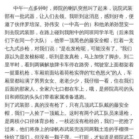
中午一点多钟时，师院的喇叭突然叫了起来，说院武装
部有一批武器，让人们去领。我听到这消息，感到好奇，便
邀了伙伴罗培深、孙伟安（一中高一的）和他弟弟孙慧安一
到去院武装部，在路上碰到我附中的同班同学羊毛（后来我
们下在同一个大队），他带一顶黑色的藤安全帽，扛着一支
七九式步枪，对我们说：“是在发枪呢，可能没有了。”我们
原以为是发梭标呢，听到是发真枪，马上加快了脚步。到二
里半时，看到两辆解放牌卡车停在路旁，驾驶室上面都架着
一挺重机枪，车厢前面站着荷枪实弹的“红色怒火”的人，车
厢里都站满了男男女女、老老少少，我仔细一看，住在我们
后面的那家人，全家六七口都在车上，哦，是师院高司的头
目和师院的头头们带着家属准备逃跑。
到了武装部，真的没有枪了，只有几顶武工队戴的藤安全
帽，我们一人捡了一顶戴上。这时有两个武工队员来退枪，
是两枝小口径体育步枪，一枝还没有枪栓的，我们一把抢了
过来，他们将身上的绿帆布武装兜连同两颗土造的手榴弹一
快给了我们，但没有一颗子弹。一打听，才知道是师院武工