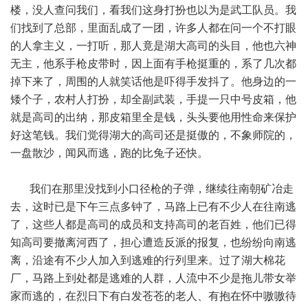
楼，没人查问我们，看我们这身打扮也以为是武工队员。我
们找到了总部，里面乱成了一团，许多人都在问一个不打眼
的人拿主义，一打听，那人竟是湖大高司的头目，他也六神
无主，他系手枪皮带时，因上面有手枪挺重的，系了几次都
掉下来了，周围的人就笑话他是吓得手发抖了。他身边的一
矮个子，农村人打扮，却全副武装，手提一只中号皮箱，他
就是高司的出纳，那皮箱里全是钱，头头要他用性命来保护
好这笔钱。我们觉得湖大的高司还是挺傲的，不象师院的，
一盘散沙，闻风而逃，跑的比兔子还快。
我们在那里没找到小口径枪的子弹，继续往南朝矿冶走
去，这时已是下午三点多钟了，马路上已有不少人在往南逃
了，这些人都是高司的成员和支持高司的老百姓，他们已得
知高司要撤离河西了，担心遭造反派的报复，也纷纷向南逃
离，沿途有不少人加入到逃难的行列里来。过了湖大棉花
厂，马路上到处都是逃难的人群，人流中不少是拖儿带女举
家而逃的，在烈日下有白发苍苍的老人、有抱在怀中嗷嗷待