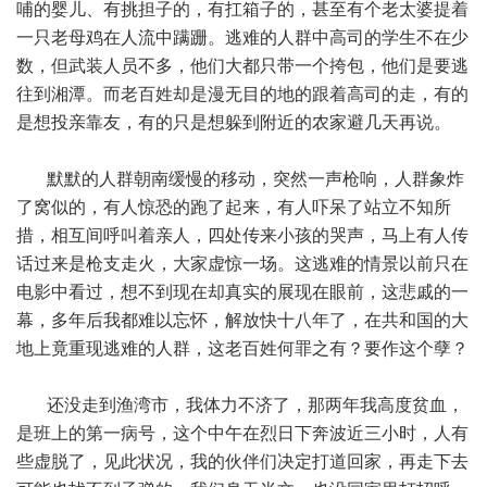
哺的婴儿、有挑担子的，有扛箱子的，甚至有个老太婆提着
一只老母鸡在人流中蹒跚。逃难的人群中高司的学生不在少
数，但武装人员不多，他们大都只带一个挎包，他们是要逃
往到湘潭。而老百姓却是漫无目的地的跟着高司的走，有的
是想投亲靠友，有的只是想躲到附近的农家避几天再说。
默默的人群朝南缓慢的移动，突然一声枪响，人群象炸
了窝似的，有人惊恐的跑了起来，有人吓呆了站立不知所
措，相互间呼叫着亲人，四处传来小孩的哭声，马上有人传
话过来是枪支走火，大家虚惊一场。这逃难的情景以前只在
电影中看过，想不到现在却真实的展现在眼前，这悲戚的一
幕，多年后我都难以忘怀，解放快十八年了，在共和国的大
地上竟重现逃难的人群，这老百姓何罪之有？要作这个孽？
还没走到渔湾市，我体力不济了，那两年我高度贫血，
是班上的第一病号，这个中午在烈日下奔波近三小时，人有
些虚脱了，见此状况，我的伙伴们决定打道回家，再走下去