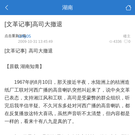
湖南
[文革记事]高司大撤退
点击重新加载
tuffy05
楼主
2009-10-31 13:45:49
4336
0
[文革记事] 高司大撤退
【原载 湖南知青】
1967年的8月10日，那天接近半夜，水陆洲上的桔洲造
纸厂工联对河西广播的高音喇叭突然叫起来了，说中央文革
已表态，支持湘江风和工联，高司是受蒙弊的群众组织，听
完后我半信半疑。不久河东多处对河西广播的高音喇叭，都
在反复播放这特大喜讯，虽然声音听不太清楚，但内容都是
一样的，看来十有八九是真的了。