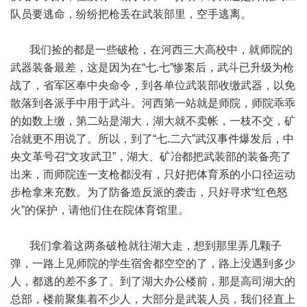
队员要逃命，纷纷把枪丢在武装部里，空手逃离。
我们捡的都是一些破枪，在河西三大高校中，就师院的
武器装备最差，这是因为在“七.七”惨案后，武斗已升级为枪
战了，省军区奉中央命令，到各单位武装部收缴武器，以免
散落到各派手中用于武斗。河西第一站就是师院，师院乖乖
的如数上缴，第二站是湖大，湖大就不卖帐，一枝不交，矿
冶就更不用说了。所以，到了“七.二六”武汉事件爆发后，中
央文革号召“文攻武卫”，湖大、矿冶都把武装部的装备亮了
出来，而师院连一支枪都没有，只好把体育系的小口径运动
步枪拿来充数。为了防备造反派的袭击，只好寻求“红色怒
火”的保护，请他们住在院体育馆里。
我们拿着这两条破枪就往湖大走，想到那里弄几颗子
弹，一路上见师院的学生宿舍都空空的了，路上没遇到多少
人，都逃的差不多了。到了湖大办公楼前，那是高司湖大的
总部，楼前聚集着不少人，大部分是武装人员，我们径直上