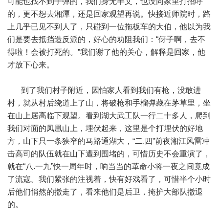
可能也找不到子弹的，我们身无半文，也没同家里打招呼
的，更不想去湘潭，还是回家观望再说。快接近师院时，路
上几乎已见不到人了，只碰到一位拖板车的大伯，他以为我
们是要去抵挡造反派的，好心的劝阻我们：“伢子啊，去不
得啦！会被打死的。”我们谢了他的关心，解释是回家，他
才放下心来。
到了我们村子附近，因怕家人看到我们有枪，没敢进
村，就从村后绕道上了山，将破枪和手榴弹藏在茅草里，坐
在山上居高临下观望。看到湖大武工队一行二十多人，爬到
我们对面的凤凰山上，埋伏起来，这里是个打埋伏的好地
方，山下只一条狭窄的马路通湖大，“二.四”前夜湘江风雷冲
击高司的队伍就在山下遭到围堵的，可惜历史不会重演了，
就在“八.一九”快一周年时，响当当的革命小将一夜之间竟成
了流寇。我们紧张的注视着，快有好戏看了，可惜半个小时
后他们悄然的撤走了，看来他们是后卫，掩护大部队撤退
的。