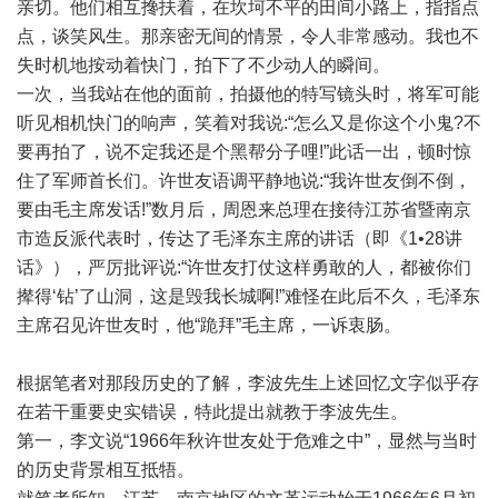
亲切。他们相互搀扶着，在坎坷不平的田间小路上，指指点
点，谈笑风生。那亲密无间的情景，令人非常感动。我也不
失时机地按动着快门，拍下了不少动人的瞬间。
一次，当我站在他的面前，拍摄他的特写镜头时，将军可能
听见相机快门的响声，笑着对我说:“怎么又是你这个小鬼?不
要再拍了，说不定我还是个黑帮分子哩!”此话一出，顿时惊
住了军师首长们。许世友语调平静地说:“我许世友倒不倒，
要由毛主席发话!”数月后，周恩来总理在接待江苏省暨南京
市造反派代表时，传达了毛泽东主席的讲话（即《1•28讲
话》），严厉批评说:“许世友打仗这样勇敢的人，都被你们
撵得‘钻’了山洞，这是毁我长城啊!”难怪在此后不久，毛泽东
主席召见许世友时，他“跪拜”毛主席，一诉衷肠。
根据笔者对那段历史的了解，李波先生上述回忆文字似乎存
在若干重要史实错误，特此提出就教于李波先生。
第一，李文说“1966年秋许世友处于危难之中”，显然与当时
的历史背景相互抵牾。