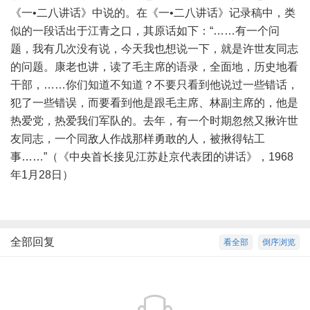
《一•二八讲话》中说的。在《一•二八讲话》记录稿中，类
似的一段话出于江青之口，其原话如下：“……有一个问
题，我有几次没有说，今天我也想说一下，就是许世友同志
的问题。康老也讲，读了毛主席的语录，全面地，历史地看
干部，……你们知道不知道？不要只看到他说过一些错话，
犯了一些错误，而要看到他是跟毛主席、林副主席的，他是
热爱党，热爱我们军队的。去年，有一个时期忽然又揪许世
友同志，一个同敌人作战那样勇敢的人，被揪得钻工
事……”（《中央首长接见江苏赴京代表团的讲话》，1968
年1月28日）
全部回复
看全部
倒序浏览