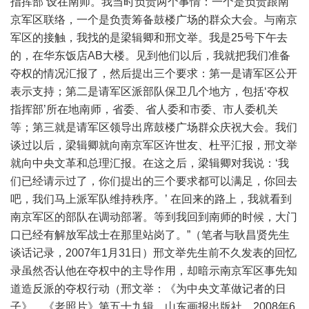
指挥部’设在南师。我当时负责两个事情：一个是负责跟南
京军区联络，一个是负责筹备鼓楼广场的群众大会。与南京
军区的接触，我找的是梁辑卿和邢文举。我是25号下午去
的，在华东饭店AB大楼。见到他们以后，我就把我们准备
夺权的情况汇报了，然后提出三个要求：第一是请军区公开
表示支持；第二是请军区派部队保卫几个地方，包括‘夺权
指挥部’所在地南师，省委、省人委和市委、市人委机关
等；第三就是请军区领导出席鼓楼广场群众庆祝大会。我们
谈过以后，梁辑卿就向南京军区许世友、杜平汇报，邢文举
就向中央文革和总理汇报。在这之后，梁辑卿对我说：‘我
们已经请示过了，你们提出的三个要求都可以满足，你回去
吧，我们马上派军队维持秩序。’ 在回来的路上，我就看到
南京军区的部队在调动部署。等到我回到南师的时候，大门
口已经有解放军战士在那里站岗了。”（笔者与耿昌贤先生
谈话记录，2007年1月31日）邢文举先生前不久发表的回忆
录虽然否认他在夺权中的主导作用，却暗示南京军区事先知
道造反派的夺权行动（邢文举：《为中央文革做记者的日
子》，《老照片》第五十九辑，山东画报出版社，2008年6