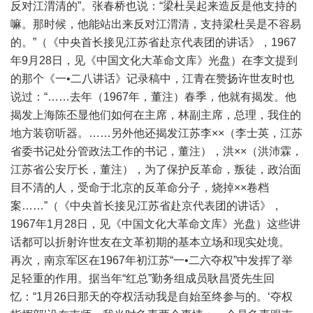
反对江渭清的”。张春桥也说：“梁杜吴起来造反是他支持的
嘛。那时候，他能站出来反对江渭清，支持梁杜吴是不容易
的。”（《中央首长接见江苏省赴京代表团的讲话》，1967
年9月28日，见《中国文化大革命文库》光盘）在李文提到
的那个《一•二八讲话》记录稿中，江青在赞扬许世友时也
说过：“……去年（1967年，董注）春季，他就有揭发。他
揭发上海陈丕显他们如何在主席，林副主席，总理，我住的
地方装窃听器。……另外他还揭发江苏李××（李士英，江苏
省委书记处分管政法工作的书记，董注），洪××（洪沛霖，
江苏省公安厅长，董注），为了保护反革命，叛徒，政治面
目不清的人，受命于北京的反革命分子，烧掉××卷档
案……”（《中央首长接见江苏省赴京代表团的讲话》，
1967年1月28日，见《中国文化大革命文库》光盘）这些讲
话都可以折射许世友在文革初期的基本立场和现实处境。
再次，南京军区在1967年初江苏“一•二六夺权”中发挥了举
足轻重的作用。据当年“红总”勤务组成员耿昌贤先生回
忆：“1月26日那天的夺权活动我是自始至终参与的。‘夺权