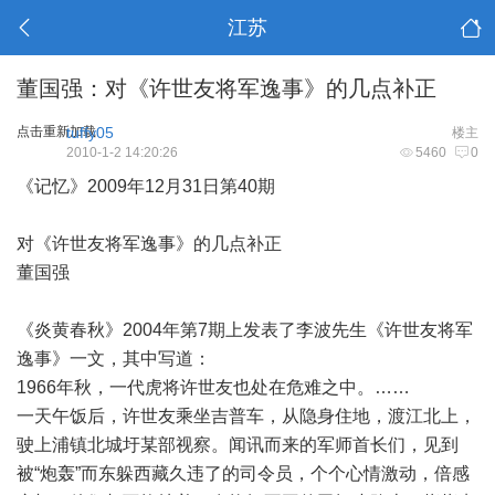
江苏
董国强：对《许世友将军逸事》的几点补正
点击重新加载
tuffy05
楼主
2010-1-2 14:20:26
5460
0
《记忆》2009年12月31日第40期
对《许世友将军逸事》的几点补正
董国强
《炎黄春秋》2004年第7期上发表了李波先生《许世友将军
逸事》一文，其中写道：
1966年秋，一代虎将许世友也处在危难之中。……
一天午饭后，许世友乘坐吉普车，从隐身住地，渡江北上，
驶上浦镇北城圩某部视察。闻讯而来的军师首长们，见到
被“炮轰”而东躲西藏久违了的司令员，个个心情激动，倍感