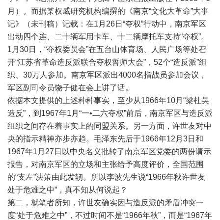
月）。而据某权威研究机构编撰的《南京“文化大革命”大事
记》（未刊稿）记载：在1月26日“夺权”行动中，南京军区
出动四个连、二十辆军用卡车、十二辆摩托车支持“夺权”。
1月30日，“夺权委员会”在五台山体育场、人民广场等处召
开“江苏省革命造反派联合夺权誓师大会”，52个“造反派”组
织、30万人参加。南京军区派出4000名指战员参加会议，
军区副司令员饶子健在会上讲了话。
依据本文提供的上述种种事实，至少从1966年10月“梁杜吴
造反”，到1967年1月“一•二六夺权”前后，南京军区与造反派
组织之间存在着事实上的同盟关系。另一方面，许世友对中
央的指示精神亦步亦趋。毛泽东先后于1966年12月3日和
1967年1月27日以中央名义批转了南京军区党委的两份请示
报告，对南京军区的立场和主张给予高度评价，全国范围
的“支左”决策由此发轫。所以李波先生说“1966年秋许世友
处于危难之中”，真不知从何说起？
第二，就笔者所知，许世友确实因与造反派的矛盾冲突一
度“处于危难之中”，不过时间不是“1966年秋”，而是“1967年