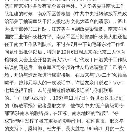
然而南京军区并没有完全置身事外。7月份省委驻南大工作
队组建的时候，南京军区曾根据《中共中央批转解放军总政
治部关于抽调军队干部支援地方文化大革命的请示》，派出
大批干部参加工作队，江苏省军区副政委梁辑卿、南京军区
国防工业部部长杜方平、南京军区后勤部副部长吴大胜还担
任了南大工作队副队长。不过在7月中下旬毛泽东对工作组
问题作出批评以后，特别是10月6日周恩来在北京工人体育
馆群众大会上公开答复南大“八•二七”代表丁曰泗关于工作队
错误的问题后，南京军区司令员许世友迅速调整了自己的立
场，开始与造反派进行秘密接触。在后来与“八•二七”领袖高
啸平、曾邦元等人的一次谈话中，许世友亲口说过：“八•二
七我也很了解，以前是通过解放军报记者与你们联系
的。”（《促联战报》，1967年11月7日）许世友这里提到
的《解放军报》记者是邢文举，他作为中央“无产阶级司令
部”派驻南京的联络员，在江苏、南京地区的“造反”、“夺
权”运动中发挥了极其重要的影响作用。在许世友、邢文举
的支持下，梁辑卿、杜方平、吴大胜在1966年11月的一次