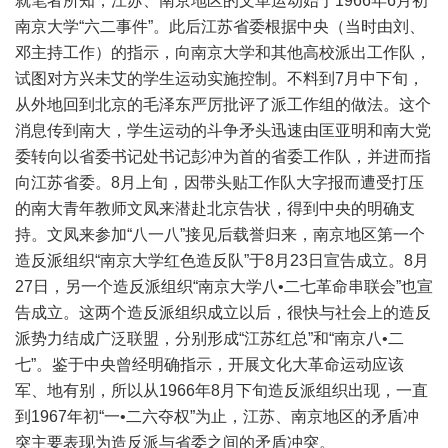
就笔者所知，江苏、南京地区的文革运动始于1966年6月初
南京大学“六二事件”。此后江苏省委根据中央（当时由刘、
邓主持工作）的指示，向南京大学和其他高校派出工作队，
试图对方兴未艾的学生运动实施控制。不料到7月中下旬，
从外地回到北京的毛泽东严厉批评了派工作组的做法。这个
消息传到南大，学生运动的斗争矛头迅速由匡亚明和南大党
委转向以省委书记处书记彭冲为首的省委工作队，并进而指
向江苏省委。8月上旬，因带头贴工作队大字报而遭受打压
的南大青年教师文凤来潜赴北京告状，得到中央的明确支
持。文凤来参加“八一八”接见后载誉归来，南京地区第一个
造反派组织“南京大学红色造反队”于8月23日宣告成立。8月
27日，另一个造反派组织“南京大学八•二七革命串联会”也宣
告成立。这两个造反派组织成立以后，很快与社会上的造反
派势力结成广泛联盟，分别形成“江苏红总”和“南京八•二
七”。鉴于中央曾经明确指示，开展文化大革命运动应该
军、地有别，所以从1966年8月下旬造反派组织出现，一直
到1967年初“一•二六夺权”为止，江苏、南京地区的矛盾冲
突主要表现为造反派与省委之间的矛盾冲突。