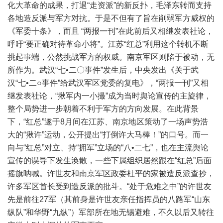
化大革命的成果，打退“走资派”的新反扑，毛泽东转而支持
各地造反派与军方对抗。于是不但有了旨在削弱军方威权的
《军委十条》，而且 “两报一刊”在此前后又相继发表社论，
呼吁“要正确对待革命小将”。江苏“红总”利用这个转机不断
挑起事端，公然挑战军方的权威。南京军区则陷于被动，无
所作为。武汉“七•二〇事件”发生后，中央发出《关于武
汉“七•二○事件”给武汉军区党委的复电》，“两报一刊”又相
继发表社论，“揪军内一小撮”成为当时舆论宣传的主旋律，
整个局势进一步朝着不利于军方的方向发展。在此背景
下，“红总”遂于8月间在江苏、南京地区策动了一场声势浩
大的“揪许”运动，公开提出“打倒许大马棒！”的口号。而一
向与“红总”对立、持“拥军”立场的“八•二七”，也在主流舆论
宣传的误导下发生涣散，一些下属组织居然跟在“红总”后面
摇旗呐喊。许世友和南京军区政委杜平的家被造反派查抄，
许多军区首长受到造反派的批斗。“处于危难之中”的许世友
先是前往27军（其前身是许世友亲任指挥员的八路军“山东
纵队”和华野“九纵”）军部所在地无锡避难，不久以后又转往