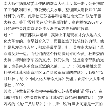
南大师生揭批省委工作队的群众大会上反戈一击，公开揭露
了工作队利用省、市公安机关收集、整理南大造反师生“黑
材料”的内幕。此举使江苏省委和省委驻南大工作队陷于极
大被动。关于“梁杜吴造反”的幕后详情，张春桥在1967年5
月代表中央赴南京调处造反派与军方关系的时候说
过：“……南京部队从老早，实际上不是现在才介入地方文
化大革命的。老早就介入了，而且创造了比较好的典型。他
们是从左边介入的，那就是最早梁、杜、吴在南大站到了革
命造反派一边。而他们的这个行动得到许司令员、杜政委的
支持，得到南京军区的支持。我们认为，这是南京部队的光
荣，也是南京革命造反派的光荣。……”（《张春桥姚文元
杜平对江苏和南京地区无产阶级革命派的讲话》，1967年5
月14日，见《中国文化大革命文库》光盘，香港中文大学出
版社，2002）
其次，许世友还多次向中央揭发江苏省委的所谓“罪行”。在
1967年9月《中央首长接见江苏省赴京代表团的讲话》（即
著名的《九•二八讲话》）中，康生说“许世友同志是一贯的