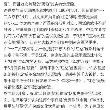
夏”。而且这次短暂的“历险”其实有惊无险。
许世友与造反派的矛盾冲突始于1967年3月。其背景是“一•
二六夺权”以后，以文凤来为首的“红总”和以曾邦元为首
的“八•二七”之间产生了严重的分歧和对立，两派的武斗不断
升级，严重威胁到江苏的社会稳定和生产秩序。中央在通过
协商方式实现“大联合”的尝试失败以后，于3月5日宣布对江
苏实施“军管”。江苏的大权遂全部集中到南京军区手中。
在“一•二六夺权”以后一度把持江苏大权的“红总”显然对这个
决定非常不满，于是江苏、南京地区的主要矛盾迅速转化
为“红总”与军方的矛盾。军方根据中央《军委八条》等指示
于3月间实施“镇反”，桀骜不驯的“红总”首当其冲，许多基层
组织被打成“反革命组织”加以取缔，另外有近千人被捕。如
果不是中央于4月6日发布了一个《军委十条》，“红总”无疑
将很快遭到全军覆没的命运。
然而到3月底，所谓“二月逆流”和青海“赵永夫事件”浮出水
面。毛泽东似乎认为这两个事件是“走资派残余势力”试图利
用军队颠覆“无产阶级文化大革命”的一个信号。为了保卫文