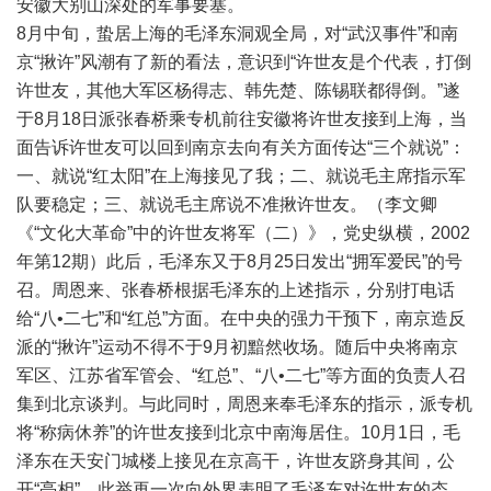
安徽大别山深处的军事要塞。
8月中旬，蛰居上海的毛泽东洞观全局，对“武汉事件”和南
京“揪许”风潮有了新的看法，意识到“许世友是个代表，打倒
许世友，其他大军区杨得志、韩先楚、陈锡联都得倒。”遂
于8月18日派张春桥乘专机前往安徽将许世友接到上海，当
面告诉许世友可以回到南京去向有关方面传达“三个就说”：
一、就说“红太阳”在上海接见了我；二、就说毛主席指示军
队要稳定；三、就说毛主席说不准揪许世友。（李文卿
《“文化大革命”中的许世友将军（二）》，党史纵横，2002
年第12期）此后，毛泽东又于8月25日发出“拥军爱民”的号
召。周恩来、张春桥根据毛泽东的上述指示，分别打电话
给“八•二七”和“红总”方面。在中央的强力干预下，南京造反
派的“揪许”运动不得不于9月初黯然收场。随后中央将南京
军区、江苏省军管会、“红总”、“八•二七”等方面的负责人召
集到北京谈判。与此同时，周恩来奉毛泽东的指示，派专机
将“称病休养”的许世友接到北京中南海居住。10月1日，毛
泽东在天安门城楼上接见在京高干，许世友跻身其间，公
开“亮相”。此举再一次向外界表明了毛泽东对许世友的态