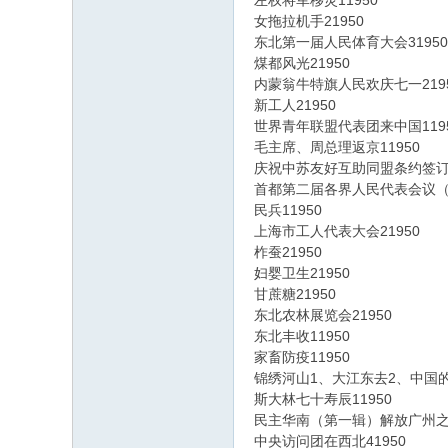
左权将军移灵11950
女拖拉机手21950
东北第一届人民体育大会31950
煤都风光21950
内蒙翁牛特旗人民欢庆七一219
新工人21950
世界青年联盟代表团来中国119
毛主席、周总理返京11950
庆祝中苏友好互助同盟条约签订1
首都第二届各界人民代表会议（
民兵11950
上海市工人代表大会21950
柞蚕21950
妇婴卫生21950
甘蔗糖21950
东北农林展览会21950
东北丰收11950
家畜防疫11950
锦绣河山1、大江东去2、中国的
斯大林七十寿辰11950
民主华南（第一辑）解放广州之战
中央访问团在西北41950