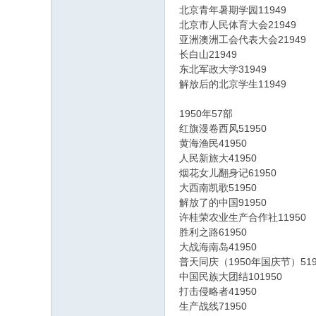
北京青年暑期学园11949
北京市人民体育大会21949
亚洲澳洲工会代表大会21949
长白山21949
东北军政大学31949
解放后的北京学生11949
1950年57部
红旗漫卷西风51950
黄海渔民41950
人民新旅大41950
烟花女儿翻身记61950
大西南凯歌51950
解放了的中国91950
许桂荣农业生产合作社11950
胜利之路61950
大战海南岛41950
普天同庆（1950年国庆节）519
中国民族大团结101950
打击侵略者41950
生产战线71950