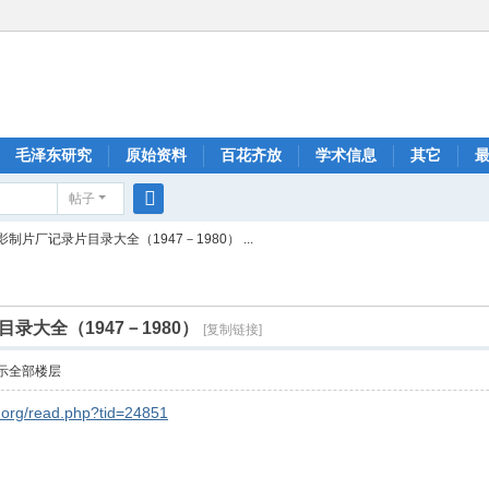
毛泽东研究
原始资料
百花齐放
学术信息
其它
帖子
搜
制片厂记录片目录大全（1947－1980） ...
索
录大全（1947－1980）
[复制链接]
示全部楼层
org/read.php?tid=24851