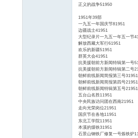
正义的战争51950
1951年39部
一九五一年国庆节81951
边疆战士41951
大型纪录片一九五一年五一节41
解放西藏大军行61951
欢乐的新疆51951
群英大会41951
抗美援朝前方新闻特辑第一号51
抗美援朝前方新闻特辑第二号21
朝鲜前线新闻简报第三号31951
朝鲜前线新闻简报第四号21951
朝鲜前线新闻特辑第五号21951
五台山名胜11951
中央民族访问团在西南21951
走向光荣岗位21951
国庆节在各地11951
东北工学院11951
本溪的煤铁31951
石景山钢铁厂修复一号炼铁炉11