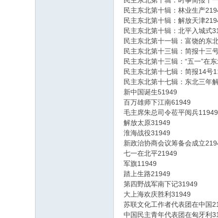
民主东北第十辑：时事简报十一号
民主东北第十辑：林业生产219
民主东北第十辑：解放天津219
民主东北第十辑：北平入城式31
民主东北第十一辑：富饶的东北5
民主东北第十三辑：简报十三号2
民主东北第十三辑：“五一”在东北
民主东北第十七辑：简报14号11
民主东北第十七辑：东北三年解放
新中国诞生51949
百万雄师下江南61949
毛主席朱总司令莅平阅兵11949
解放太原31949
淮海战役31949
新政治协商会议筹备会成立219
七一在北平21949
军旗11949
踏上生路21949
第四野战军南下记31949
大上海欢庆胜利31949
苏联文化工作者代表团在中国21
中国民主青年代表团在匈牙利31