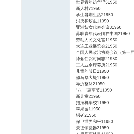
世界青年访华记51950
新人村71950
学生暑期生活21950
消灭棉蚜虫11950
亚洲妇女代表会议31950
苏联青年代表团在中国21950
劳动人民文化宫11950
大连工业展览会21950
全国人民政治协商会议（第一届
悼念任弼时同志21950
工人业余疗养所21950
儿童的节日21950
修马华大堤11950
导沂整沭21950
“八一”建军节11950
新儿童21950
拖拉机学校11950
苹果园11950
锑矿21950
保卫世界和平11950
景德镇瓷器21950