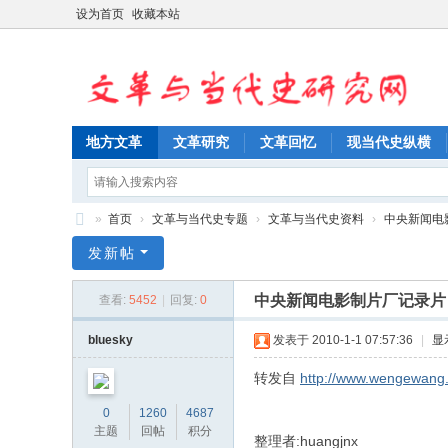
设为首页
收藏本站
地方文革
文革研究
文革回忆
现当代史纵横
»
首页
›
文革与当代史专题
›
文革与当代史资料
›
中央新闻电影
文
发新帖
革
中央新闻电影制片厂记录片目
查看:
5452
|
回复:
0
与
当
bluesky
发表于 2010-1-1 07:57:36
|
显
代
转发自
http://www.wengewang.
史
0
1260
4687
研
主题
回帖
积分
整理者:huangjnx