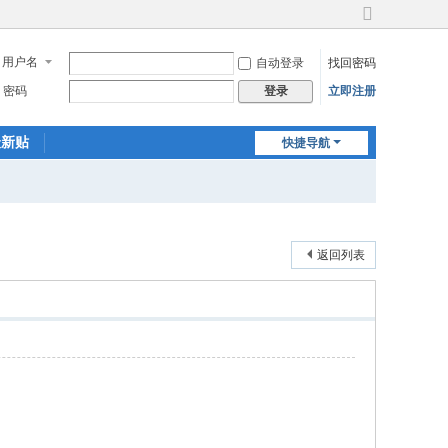
切
换
用户名
自动登录
找回密码
到
宽
密码
立即注册
登录
版
最新贴
快捷导航
返回列表