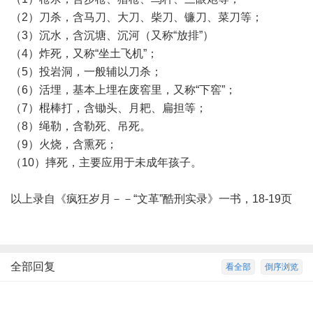
（2）刀杀，含马刀、大刀、柴刀、镰刀、菜刀等；
（3）沉水，含沉塘、沉河（又称“放排”）
（4）炸死，又称“坐土飞机”；
（5）投岩洞，一般辅以刀杀；
（6）活埋，基本上埋在废窖里，又称“下窖”；
（7）棍棒打，含锄头、月耙、扁担等；
（8）绳勒，含勒死、吊死。
（9）火烧，含熏死；
（10）摔死，主要应用于未成年孩子。
以上录自《疯狂岁月－－“文革”酷刑实录》一书，18-19页
全部回复
看全部
倒序浏览