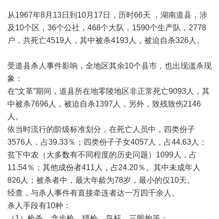
从1967年8月13日到10月17日，历时66天 ，湖南道县，涉
及10个区，36个公社，468个大队，1590个生产队，2778
户，共死亡4519人，其中被杀4193人，被迫自杀326人。
受道县杀人事件影响，全地区其余10个县市，也出现滥杀现
象：
在“文革”期间，道县所在地零陵地区非正常死亡9093人，其
中被杀7696人，被迫自杀1397人，另外，致残致伤2146
人。
依当时流行的阶级标准划分，在死亡人员中，四类份子
3576人，占39.33％；四类份子子女4057人，占44.63人；
贫下中农（大多数有不同程度的历史问题）1099人，占
11.54％；其他成份者411人，占24.20％。其中未成年人
826人；被杀者中，最大年龄为78岁，最小的仅10天。
经查，与杀人事件有直接牵连者达一万四千余人。
杀人手段有10种：
（1）枪杀，含步枪、猎枪、鸟杆、三眼炮等；