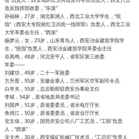
会”负责人，西安地区红卫兵造反司令部负责人，西安八五
造反指挥部政委，“东派”
孙福林，27岁，湖北新洲人，西北工业大学学生，“统
指”（西安大专院校红卫兵统一指挥部）负责人，西北工业
大学革委会主任，“西派”
杨梦云，女，23岁，山东青岛人，西安冶金建筑学院学
生，“统指”负责人，西安冶金建筑学院革委会主任
谷凤鸣，48岁，河北安平人，省军区第三政委
常委——
刘建功，49岁，二十一军政委
方升普，55岁，安徽金寨人，兰州军区空军副司令员
白辛夫，55岁，总后勤部驻西安办事处主任
李斌，54岁，原省地质局党委书记
刘国声，51岁，原省委委员，省水电厅厅长
鱼得江，50岁，原省委委员，省农业厅厅长
安文保，30岁，国营庆安公司八厂工艺员，“工联”负责
人，“西派”
吴文杰，30岁，西安煤矿机械厂技术员，“工总司”负责人