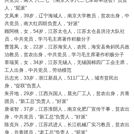
共党员，南大“八二七”（南京大学八二七革命串连会）负责
人，“屁派”
文凤来，39岁，辽宁海城人，南京大学教员，贫农出身，中
共党员，南大红四联负责人，“好派”
顾阿桃，女，54岁，江苏太仓人，江苏太仓县洪泾大队社
员，中共党员，学习毛主席著作积极分子
曹莲凤，女，22岁，江苏海安人，农民，海安县角斜民兵政
治教员，贫农出身，中共党员，学习毛主席著作积极分子
章瑞英，女，34岁，江苏无锡人，无锡国棉四厂工会主席，
工人出身，中共党员，劳动模范
吕志光，33岁，浙江新昌人，511厂工人，城市贫民出
身，“促联”负责人
朱开地，29岁，江西兴国人，晨光厂工人，贫农出身，共青
团员，“新工总”负责人，“好派”
唐省智，37岁，江苏淮阴人，南京化肥厂宣传干事，贫农出
身，中共党员，“新工总”负责人，“好派”
陈克兴，25岁，江苏武进人，长江机械厂实习教员，贫农出
身，共青团员，“老工总”负责人，“屁派”