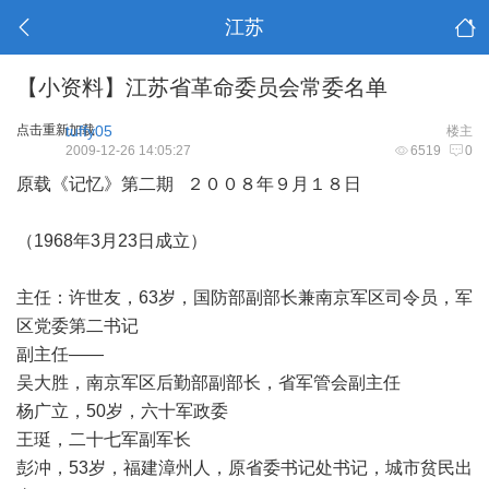
江苏
【小资料】江苏省革命委员会常委名单
点击重新加载
tuffy05
楼主
2009-12-26 14:05:27
6519
0
原载《记忆》第二期 ２００８年９月１８日
（1968年3月23日成立）
主任：许世友，63岁，国防部副部长兼南京军区司令员，军
区党委第二书记
副主任——
吴大胜，南京军区后勤部副部长，省军管会副主任
杨广立，50岁，六十军政委
王珽，二十七军副军长
彭冲，53岁，福建漳州人，原省委书记处书记，城市贫民出