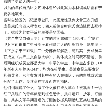
影响了更多人的一生。
以后的年代自治区文艺团体曾经以此案为素材编成话剧在宁
夏各地演出。
当时自治区的书记是康健民，此案定性及判决曾三次升级，
应是康氏向四人帮表功，四人帮倒台时康氏也追随而去死掉
了。据传为此案平反的主要是华国锋。
《共产主义自修大学》存在的时间1968年-1970年。宁夏红
卫兵三司银川二中分部应看作是共大的组织前身，68年底上
山下乡后宁三司银川二中分部自然解散，随后其主要成员串
联成立《共产主义自修大学》。具体成立时间我不清楚。前
后两组织成员全部是大学、中学的学生，中学生占多数，68
年所有人年龄16-24岁，均为在校学生。吴述章是主要发起
和领导者。70年案发时其中有的人在插队，有的留城或返城
分配了工作。吴述章在宁夏西吉县插队。
他们到底说了什么、做了什么被打成反革命！被戕害！一说
红卫兵现在的青年就想到红色恐怖、批斗老师，抄家、打砸
抢，其实文革早期普遍的打砸抢抄抓风潮是红五类红卫兵的