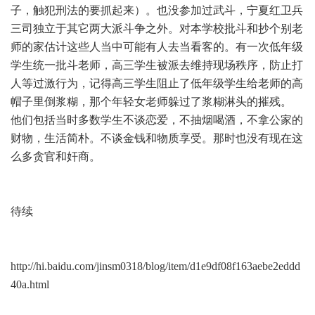
子，触犯刑法的要抓起来）。也没参加过武斗，宁夏红卫兵
三司独立于其它两大派斗争之外。对本学校批斗和抄个别老
师的家估计这些人当中可能有人去当看客的。有一次低年级
学生统一批斗老师，高三学生被派去维持现场秩序，防止打
人等过激行为，记得高三学生阻止了低年级学生给老师的高
帽子里倒浆糊，那个年轻女老师躲过了浆糊淋头的摧残。
他们包括当时多数学生不谈恋爱，不抽烟喝酒，不拿公家的
财物，生活简朴。不谈金钱和物质享受。那时也没有现在这
么多贪官和奸商。
待续
http://hi.baidu.com/jinsm0318/blog/item/d1e9df08f163aebe2eddd
40a.html