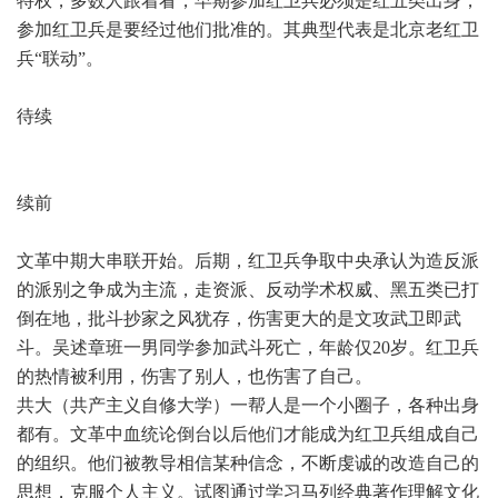
特权，多数人跟着看，早期参加红卫兵必须是红五类出身，
参加红卫兵是要经过他们批准的。其典型代表是北京老红卫
兵“联动”。
待续
续前
文革中期大串联开始。后期，红卫兵争取中央承认为造反派
的派别之争成为主流，走资派、反动学术权威、黑五类已打
倒在地，批斗抄家之风犹存，伤害更大的是文攻武卫即武
斗。吴述章班一男同学参加武斗死亡，年龄仅20岁。红卫兵
的热情被利用，伤害了别人，也伤害了自己。
共大（共产主义自修大学）一帮人是一个小圈子，各种出身
都有。文革中血统论倒台以后他们才能成为红卫兵组成自己
的组织。他们被教导相信某种信念，不断虔诚的改造自己的
思想，克服个人主义。试图通过学习马列经典著作理解文化