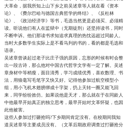
大革命，据我所知上山下乡之前吴述章等人就在看《资本
论》、《费尔巴哈与德国古典哲学的终结》、《反杜林
论》、《政治经济学》等书，毛选当然更是必须买、必须精
读。听说他们有人在监狱中（无期徒刑）还坚持读书，同时
不断申诉。他们那读书求知追求真理的热忱远超过同龄人。
当时大多数学生实际上是不看马列的书的，看的都是毛选和
语录。
吴述章曾谈起过老子比庄子强的原因，忘形的时候有时会整
出一段古诗，那么他对中国古代哲学文学有一定了解。吴述
章身材中等稍瘦，面目清秀，学习成绩优秀，喜欢数理、书
法，用狼毫写毛笔字又快又好。记得他参加过航空模型小
组，用小飞机木翅膀绑成十字架，扔上天转一圈又能飞回
来，同学纷纷效仿。如果说他是天才，那么就在于在同龄人
中他最早开始真正的独立思考，最早开始对文革怀疑，也因
此他被害。
这些人参加过打砸抢吗?下乡期间肯定没有。在校期间我知
道吴述章等主要成员没有。（文革后期政府调查过打砸抢分