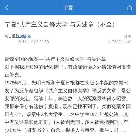
宁夏
宁夏“共产主义自修大学”与吴述章（不全）
点击重新加载
tuffy05
楼主
2011-1-9 06:29:50
72939
0
震惊全国的冤案—“共产主义自修大学”与吴述章
以下据我所知道的记忆整理，有疏漏错误之处请知情网友指
正补充。
1978年5月，光明日报和宁夏日报都在头版以半版的篇幅刊
发了为反革命组织《共产主义自修大学》平反的文章，是公
安部的决定。延续十年，株连数十人的冤案最终得以昭雪。
我原来保存有这份宁夏报，现在已找不到了。类似冤案全国
只有2个。该案中2名大学生、1名中学生1971年被处决，其
中有吴述章和他哥哥。1人被判无期，多人被逮捕判刑，至
少1女生（团支书？）自杀，很多人被审查、批斗，群，。